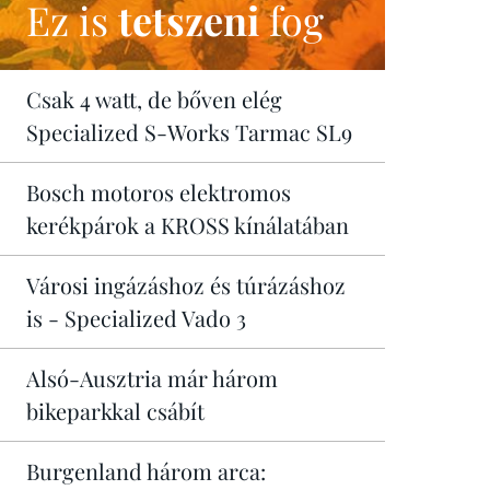
Ez is
tetszeni
fog
Csak 4 watt, de bőven elég
Specialized S-Works Tarmac SL9
Bosch motoros elektromos
kerékpárok a KROSS kínálatában
Városi ingázáshoz és túrázáshoz
is - Specialized Vado 3
Alsó-Ausztria már három
bikeparkkal csábít
Burgenland három arca: