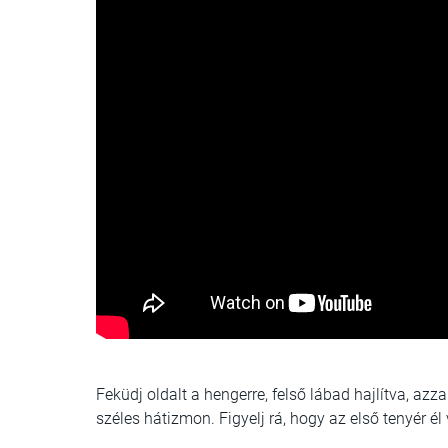
Feküdj oldalt a hengerre, felső lábad hajlítva, azz
széles hátizmon. Figyelj rá, hogy az első tenyér é