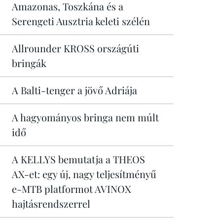
Amazonas, Toszkána és a
Serengeti Ausztria keleti szélén
Allrounder KROSS országúti
bringák
A Balti-tenger a jövő Adriája
A hagyományos bringa nem múlt
idő
A KELLYS bemutatja a THEOS
AX-et: egy új, nagy teljesítményű
e-MTB platformot AVINOX
hajtásrendszerrel