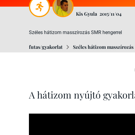
Kis Gyula
2015/11/04
Széles hátizom masszírozás SMR hengerrel
futas/gyakorlat
Széles hátizom masszírozás
A hátizom nyújtó gyakorl