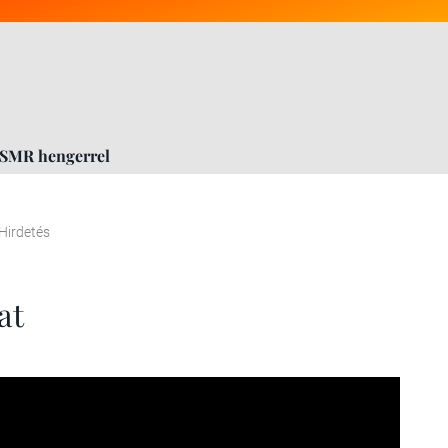
 SMR hengerrel
Hirdetés
at