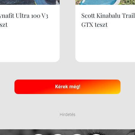
nafit Ultra 100 V3
Scott Kinabalu Trail
szt
GTX teszt
Kérek még!
Hirdetés