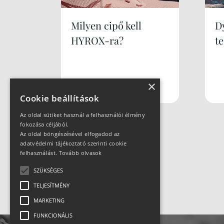
Milyen cipő kell
Dy
HYROX-ra?
te
×
Cookie beállítások
Az oldal sütiket használ a felhasználói élmény
fokozása céljából.
Az oldal böngészésével elfogadod az
adatvédelmi tájékoztató szerinti cookie
felhasználást.
Tovább olvasok
SZÜKSÉGES
TELJESÍTMÉNY
MARKETING
FUNKCIONÁLIS