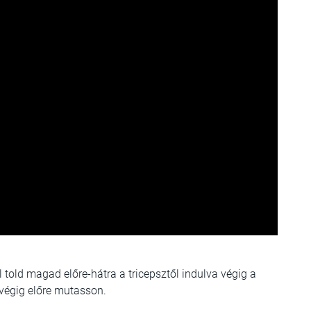
al told magad előre-hátra a tricepsztől indulva végig a
l végig előre mutasson.