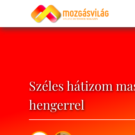
Széles hátizom m
hengerrel