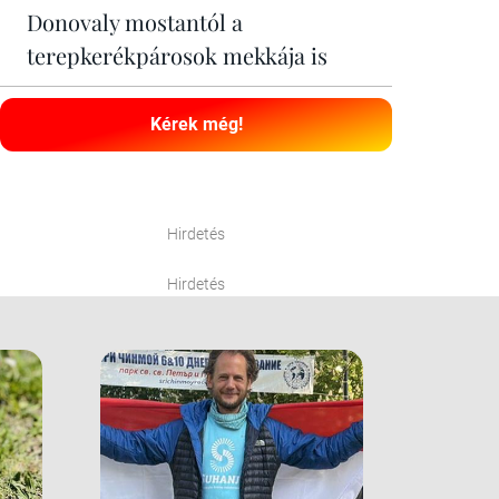
Donovaly mostantól a
terepkerékpárosok mekkája is
Kérek még!
Hirdetés
Hirdetés