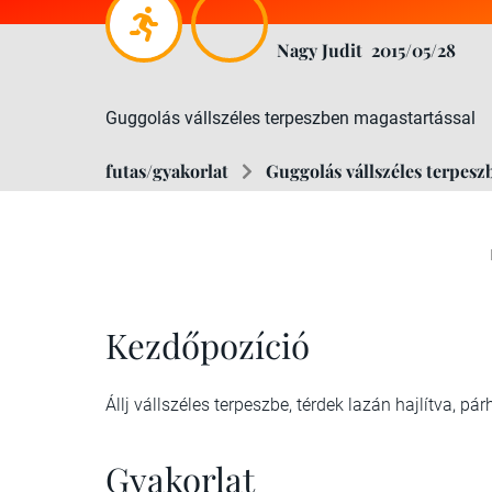
Nagy Judit
2015/05/28
Guggolás vállszéles terpeszben magastartással
futas/gyakorlat
Guggolás vállszéles terpesz
Kezdőpozíció
Állj vállszéles terpeszbe, térdek lazán hajlítva, 
Gyakorlat