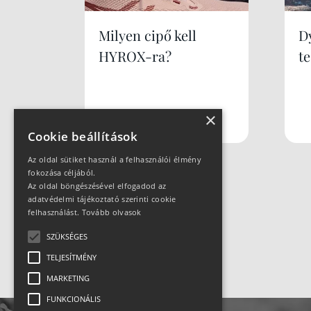
Milyen cipő kell
Dy
HYROX-ra?
te
×
Cookie beállítások
Az oldal sütiket használ a felhasználói élmény
fokozása céljából.
Az oldal böngészésével elfogadod az
adatvédelmi tájékoztató szerinti cookie
felhasználást.
Tovább olvasok
SZÜKSÉGES
TELJESÍTMÉNY
MARKETING
FUNKCIONÁLIS