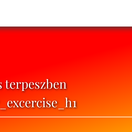
s terpeszben
_excercise_h1