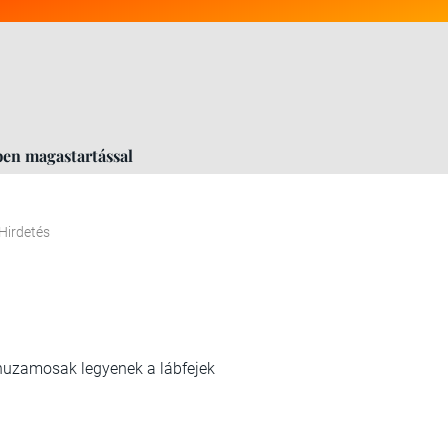
ben magastartással
Hirdetés
párhuzamosak legyenek a lábfejek