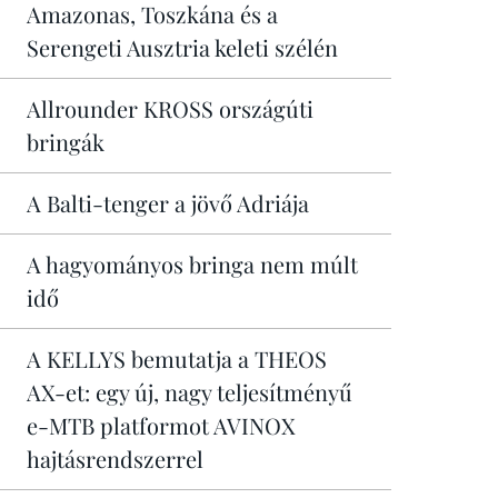
Amazonas, Toszkána és a
Serengeti Ausztria keleti szélén
Allrounder KROSS országúti
bringák
A Balti-tenger a jövő Adriája
A hagyományos bringa nem múlt
idő
A KELLYS bemutatja a THEOS
AX-et: egy új, nagy teljesítményű
e-MTB platformot AVINOX
hajtásrendszerrel