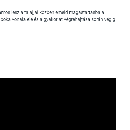
amos lesz a talajjal közben emeld magastartásba a
a boka vonala elé és a gyakorlat végrehajtása során végig