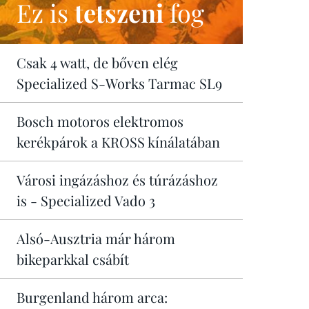
Ez is
tetszeni
fog
Csak 4 watt, de bőven elég
Specialized S-Works Tarmac SL9
Bosch motoros elektromos
kerékpárok a KROSS kínálatában
Városi ingázáshoz és túrázáshoz
is - Specialized Vado 3
Alsó-Ausztria már három
bikeparkkal csábít
Burgenland három arca: