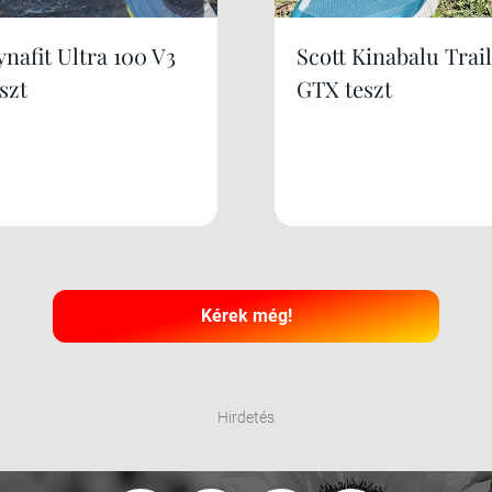
nafit Ultra 100 V3
Scott Kinabalu Trail
szt
GTX teszt
Kérek még!
Hirdetés