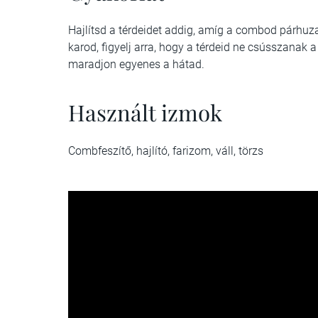
Hajlítsd a térdeidet addig, amíg a combod párhuz
karod, figyelj arra, hogy a térdeid ne csússzanak 
maradjon egyenes a hátad.
Használt izmok
Combfeszítő, hajlító, farizom, váll, törzs