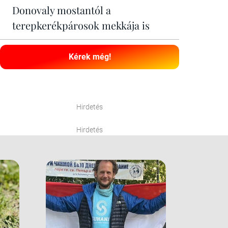
Donovaly mostantól a
terepkerékpárosok mekkája is
Kérek még!
Hirdetés
Hirdetés