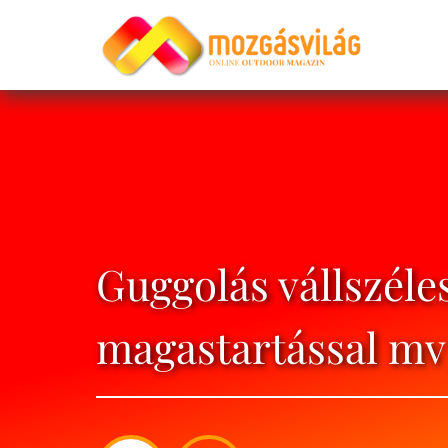
Guggolás vállszéle
magastartással mv