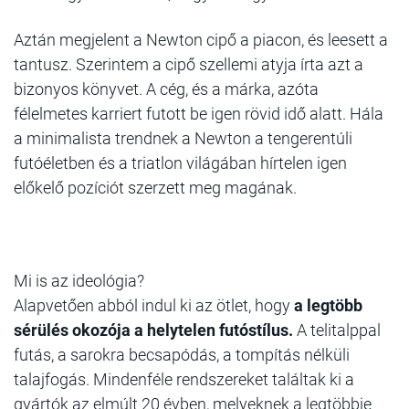
Aztán megjelent a Newton cipő a piacon, és leesett a
tantusz. Szerintem a cipő szellemi atyja írta azt a
bizonyos könyvet. A cég, és a márka, azóta
félelmetes karriert futott be igen rövid idő alatt. Hála
a minimalista trendnek a Newton a tengerentúli
futóéletben és a triatlon világában hírtelen igen
előkelő pozíciót szerzett meg magának.
Mi is az ideológia?
Alapvetően abból indul ki az ötlet, hogy
a legtöbb
sérülés okozója a helytelen futóstílus.
A telitalppal
futás, a sarokra becsapódás, a tompítás nélküli
talajfogás. Mindenféle rendszereket találtak ki a
gyártók az elmúlt 20 évben, melyeknek a legtöbbje