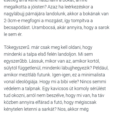
megalkotta a jóisten? Azaz ha leérkezéskor a
nagylábujj párnájára landolunk, akkor a bokának van
2-3cm-e megfogni a mozgást, így tompítva a
becsapódást. Urambocsá, akár annyira, hogy a sarok
le sem ér.
Tökegyszerű. már csak meg kell oldani, hogy
mindenki a talpa első felén landoljon. Mi sem
egyszerűbb. Lássuk, mikor van az, amikor kortól,
súlytól függetlenül, mindenki lábujjhegyezik? Például,
amikor mezítláb futunk. Igen-igen, ez a minimalista
vonal ideológiája. Hogy mi a bibi vele? Nincs semmi
védelem a talpnak. Egy kavicsos út komoly sérülést
tud okozni, arról nem beszélve, hogy mi van, ha táv
közben annyira elfárad a futó, hogy mégiscsak
kénytelen letenni a sarkát? Nos, akkor még