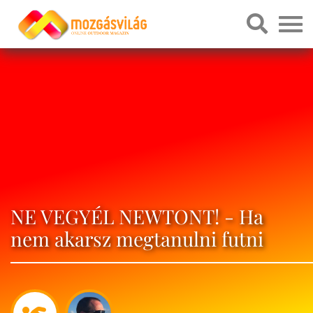
NE VEGYÉL NEWTONT! - Ha
nem akarsz megtanulni futni