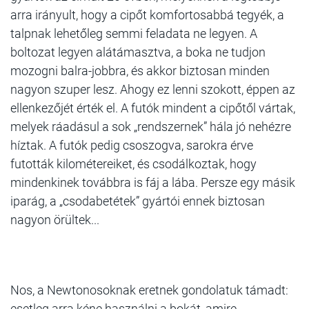
arra irányult, hogy a cipőt komfortosabbá tegyék, a
talpnak lehetőleg semmi feladata ne legyen. A
boltozat legyen alátámasztva, a boka ne tudjon
mozogni balra-jobbra, és akkor biztosan minden
nagyon szuper lesz. Ahogy ez lenni szokott, éppen az
ellenkezőjét érték el. A futók mindent a cipőtől vártak,
melyek ráadásul a sok „rendszernek” hála jó nehézre
híztak. A futók pedig csoszogva, sarokra érve
futották kilométereiket, és csodálkoztak, hogy
mindenkinek továbbra is fáj a lába. Persze egy másik
iparág, a „csodabetétek” gyártói ennek biztosan
nagyon örültek...
Nos, a Newtonosoknak eretnek gondolatuk támadt:
esetleg arra kéne használni a bokát, amire