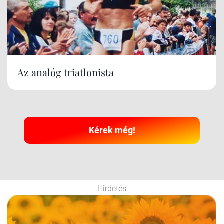
Az analóg triatlonista
Kérek még!
Hirdetés