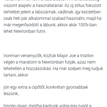
viszont alapelv a használatánál. Az új stílus fokozott
terhelést jelent a lábszárnak, vádlinak, így kezdetben
csak heti pár alkalommal szabad használni, majd ha
már megerősödött a lábunk, akkor akár 100%-ban
lehet Newtonban futni.
Ironman versenyzők, köztük Major Joe
a triatlon
végén a maratont is Newtonban futják, azaz nem
lehetetlen a hozzászokás. Ha már szépen meg tudjuk
tartani, akkor
jön egy extra a cipőtől, konkrétan gyorsabbak
leszünk,
hiszen olyan, mintha kaptunk volna egy rugót a