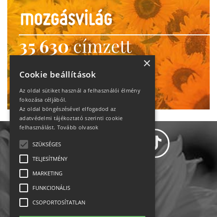
35 630
címzett
heti motiváció
×
Cookie beállítások
Ne maradj le!
Az oldal sütiket használ a felhasználói élmény
fokozása céljából.
Az oldal böngészésével elfogadod az
adatvédelmi tájékoztató szerinti cookie
felhasználást.
Tovább olvasok
SZÜKSÉGES
TELJESÍTMÉNY
MARKETING
Adatvédelem
FUNKCIONÁLIS
CSOPORTOSÍTATLAN
Állásajánlatok