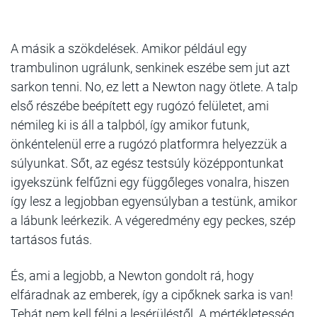
A másik a szökdelések.
Amikor például egy
trambulinon ugrálunk, senkinek eszébe sem jut azt
sarkon tenni. No, ez lett a Newton nagy ötlete. A talp
első részébe beépített egy rugózó felületet, ami
némileg ki is áll a talpból, így amikor futunk,
önkéntelenül erre a rugózó platformra helyezzük a
súlyunkat. Sőt, az egész testsúly középpontunkat
igyekszünk felfűzni egy függőleges vonalra, hiszen
így lesz a legjobban egyensúlyban a testünk, amikor
a lábunk leérkezik. A végeredmény egy peckes, szép
tartásos futás.
És, ami a legjobb, a Newton gondolt rá, hogy
elfáradnak az emberek, így a cipőknek sarka is van!
Tehát nem kell félni a lesérüléstől. A mértékletesség