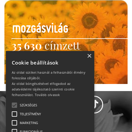
35 630
címzett
heti motiváció
×
Cookie beállítások
Ne maradj le!
Az oldal sütiket használ a felhasználói élmény
fokozása céljából.
Az oldal böngészésével elfogadod az
adatvédelmi tájékoztató szerinti cookie
felhasználást.
Tovább olvasok
SZÜKSÉGES
TELJESÍTMÉNY
MARKETING
Adatvédelem
FUNKCIONÁLIS