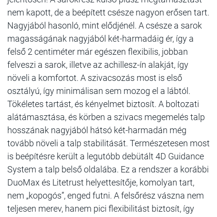
nem kapott, de a beépített csésze nagyon erősen tart.
Nagyjából hasonló, mint elődjénél. A csésze a sarok
magasságának nagyjából két-harmadáig ér, így a
felső 2 centiméter már egészen flexibilis, jobban
felveszi a sarok, illetve az achillesz-ín alakját, így
növeli a komfortot. A szivacsozás most is első
osztályú, így minimálisan sem mozog el a lábtól.
Tökéletes tartást, és kényelmet biztosít. A boltozati
alátámasztása, és körben a szivacs megemelés talp
hosszának nagyjából hátsó két-harmadán még
tovább növeli a talp stabilitását. Természetesen most
is beépítésre került a legutóbb debütált 4D Guidance
System a talp belső oldalába. Ez a rendszer a korábbi
DuoMax és Litetrust helyettesítője, komolyan tart,
nem „kopogós”, enged futni. A felsőrész vászna nem
teljesen merev, hanem pici flexibilitást biztosít, így