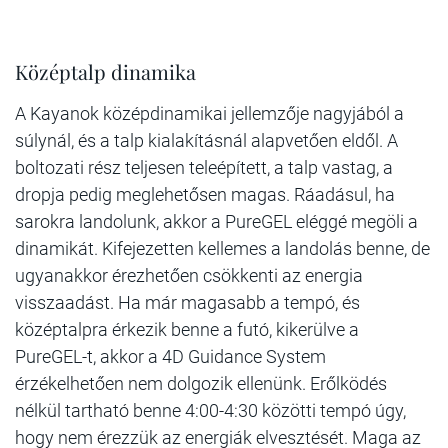
Középtalp dinamika
A Kayanok középdinamikai jellemzője nagyjából a
súlynál, és a talp kialakításnál alapvetően eldől. A
boltozati rész teljesen teleépített, a talp vastag, a
dropja pedig meglehetősen magas. Ráadásul, ha
sarokra landolunk, akkor a PureGEL eléggé megöli a
dinamikát. Kifejezetten kellemes a landolás benne, de
ugyanakkor érezhetően csökkenti az energia
visszaadást. Ha már magasabb a tempó, és
középtalpra érkezik benne a futó, kikerülve a
PureGEL-t, akkor a 4D Guidance System
érzékelhetően nem dolgozik ellenünk. Erőlködés
nélkül tartható benne 4:00-4:30 közötti tempó úgy,
hogy nem érezzük az energiák elvesztését. Maga az