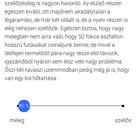
szellőzésileg is nagyon hasonló. Az elülső részen
egészen kiváló, ott majdnem akadálytalan a
légáramlás, de már két oldalt is, és a nyelv részen is
elég nehezen szellőzik. Egészen biztos, hogy nagy
melegben nem arra való, hogy 50 fokos aszfalton
hosszú futásokat csináljunk benne, de mivel a
lábfejen termelődő pára nagy része elöl távozik,
igazándiból nyáron sem lesz vele nagy probléma.
Őszi-téli-tavaszi üzemmódban pedig még jó is, hogy
van egy kis hőtartása.
80 %
meleg
szellős