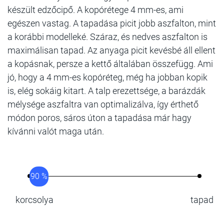
készült edzőcipő. A kopórétege 4 mm-es, ami
egészen vastag. A tapadása picit jobb aszfalton, mint
a korábbi modelleké. Száraz, és nedves aszfalton is
maximálisan tapad. Az anyaga picit kevésbé áll ellent
a kopásnak, persze a kettő általában összefügg. Ami
jó, hogy a 4 mm-es kopóréteg, még ha jobban kopik
is, elég sokáig kitart. A talp erezettsége, a barázdák
mélysége aszfaltra van optimalizálva, így érthető
módon poros, sáros úton a tapadása már hagy
kívánni valót maga után.
90 %
korcsolya
tapad