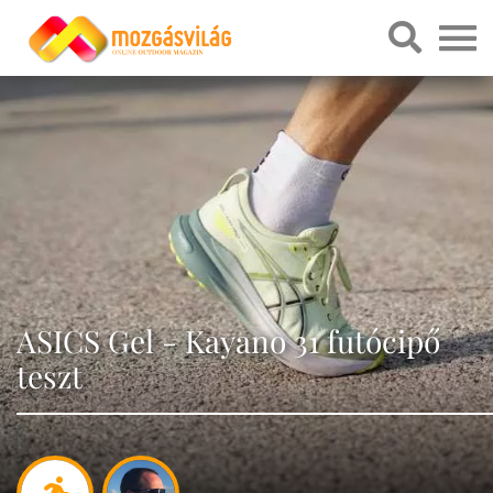
ASICS Gel - Kayano 31 futócipő
teszt