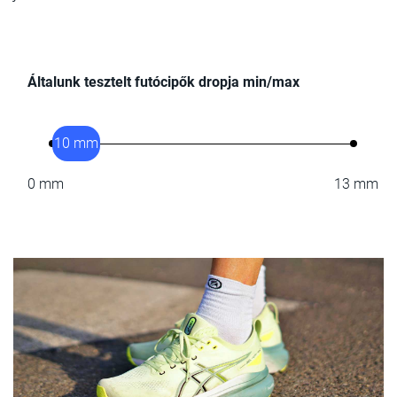
Általunk tesztelt futócipők dropja min/max
10 mm
0 mm
13 mm