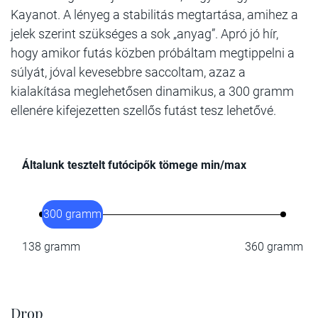
Kayanot. A lényeg a stabilitás megtartása, amihez a
jelek szerint szükséges a sok „anyag”. Apró jó hír,
hogy amikor futás közben próbáltam megtippelni a
súlyát, jóval kevesebbre saccoltam, azaz a
kialakítása meglehetősen dinamikus, a 300 gramm
ellenére kifejezetten szellős futást tesz lehetővé.
Általunk tesztelt futócipők tömege min/max
300 gramm
138 gramm
360 gramm
Drop