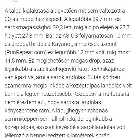
A talpa kialakítása alapvetően mit sem változott a
30-as modellhez képest. A legutóbbi 39,7 mm-es
sarokmagasságból 39,3 lett, míg a cipő elején a 27,7
helyett 27,8 mm. Bár az ASICS folyamatosan 10 mm-
es droppal hirdeti a Kayanot, a mérések szerint
(RunRepeat.com) ez legutóbb 12 mm volt, míg most
11,5 mm. Ez meglehetősen magas drop, azaz
leginkább a stabilitást igénylő futót technikájához
van igazítva, ami a saroklandolás. Futás közben
számomra mégis inkább a középtalpas landolás volt
benne a legtermészetesebb. Közepes iramú futásnál
nem éreztem azt, hogy sarokra landolást
kényszerítene rám. A lábujjhegyen rohanás
semmiképpen sem áll jól neki, de leginkább a
középtalpas, és csak kevésbé a saroklandolás volt
jellemző a benne leedzett kilométerek során.