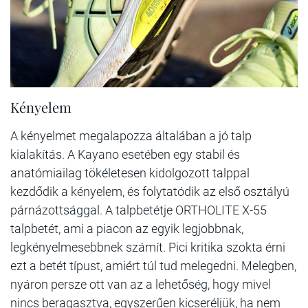
Kényelem
A kényelmet megalapozza általában a jó talp
kialakítás. A Kayano esetében egy stabil és
anatómiailag tökéletesen kidolgozott talppal
kezdődik a kényelem, és folytatódik az első osztályú
párnázottsággal. A talpbetétje ORTHOLITE X-55
talpbetét, ami a piacon az egyik legjobbnak,
legkényelmesebbnek számít. Pici kritika szokta érni
ezt a betét típust, amiért túl tud melegedni. Melegben,
nyáron persze ott van az a lehetőség, hogy mivel
nincs beragasztva, egyszerűen kicseréljük, ha nem