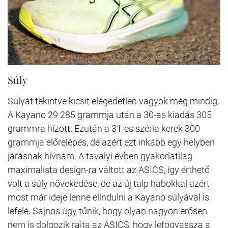
Súly
Súlyát tekintve kicsit elégedetlen vagyok még mindig.
A Kayano 29 285 grammja után a 30-as kiadás 305
grammra hízott. Ezután a 31-es széria kerek 300
grammja előrelépés, de azért ezt inkább egy helyben
járásnak hívnám. A tavalyi évben gyakorlatilag
maximalista design-ra váltott az ASICS, így érthető
volt a súly növekedése, de az új talp habokkal azért
most már ideje lenne elindulni a Kayano súlyával is
lefelé. Sajnos úgy tűnik, hogy olyan nagyon erősen
nem is dolgozik rajta az ASICS, hogy lefogyassza a