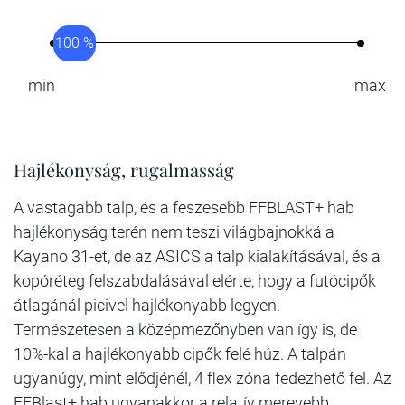
100 %
min
max
Hajlékonyság, rugalmasság
A vastagabb talp, és a feszesebb FFBLAST+ hab
hajlékonyság terén nem teszi világbajnokká a
Kayano 31-et, de az ASICS a talp kialakításával, és a
kopóréteg felszabdalásával elérte, hogy a futócipők
átlagánál picivel hajlékonyabb legyen.
Természetesen a középmezőnyben van így is, de
10%-kal a hajlékonyabb cipők felé húz. A talpán
ugyanúgy, mint elődjénél, 4 flex zóna fedezhető fel. Az
FFBlast+ hab ugyanakkor a relatív merevebb,