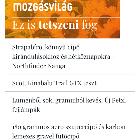
Ez is
tetszeni
fog
Strapabíró, könnyű cipő
kirándulásokhoz és hétköznapokra -
Northfinder Nanga
Scott Kinabalu Trail GTX teszt
Lumenből sok, grammból kevés. Új Petzl
fejlámpák
180 grammos aero szupercipő és karbon
lemezes gravel futócipő