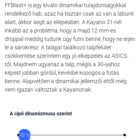
FFBlast+ is egy kiváló dinamikai tulajdonságokkal
rendelkező hab, azaz ha tisztán csak az van a lábunk
alatt, akkor segít az ellépésben. A Kayano 31-nél
inkább az a probléma, hogy a majd 12 mm-es
droppal meddig tudunk úgy futni benne, hogy ne érjen
le a sarokrész. A talajjal találkozó talpfelület
csökkentése szerintem egy jó elképzelés az ASICS-
től. Majdnem ugyanaz a talp, mégis a 30-ashoz
képest jobban gördül, kevésbé kopogós a futás
benne. Alapvetően a dinamikai jellemzői ettől még
nem igazán változtak a Kayanonak.
A cipő dinamizmusa szerint
70 %