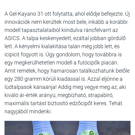
A Gel-Kayano 31 ott folytatta, ahol elődje befejezte. Új
innovációk nem kerültek most bele, inkább a korábbi
modell tapasztalataiból kiindulva ráncfelvarrt az
ASICS. A talpa keskenyedett, ezáltal jobban gördülő
lett. A kényelmi kialakítása talán még jobb lett, és
icipicit fogyott is. Úgy gondolom, hogy továbbra is
egy megkerülhetetlen modell a futócipők piacán.
Amit remélek, hogy hamarosan találkozhatunk belőle
egy 280 gramm körüli kiadással is. Azzal eljönne a
lúdtalpasok kánaánja! Addig meg vegye meg az, aki
kiváló ár-érték arányú, megbízható, strapabíró,
maximális tartást biztosító edzőcipőt keres. Tehát
nagyjából mindenki.