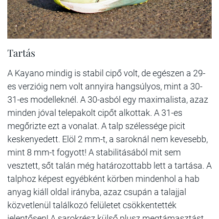
Tartás
A Kayano mindig is stabil cipő volt, de egészen a 29-
es verzióig nem volt annyira hangsúlyos, mint a 30-
31-es modelleknél. A 30-asból egy maximalista, azaz
minden jóval telepakolt cipőt alkottak. A 31-es
megőrizte ezt a vonalat. A talp szélessége picit
keskenyedett. Elöl 2 mm-t, a saroknál nem kevesebb,
mint 8 mm-t fogyott! A stabilitásából mit sem
vesztett, sőt talán még határozottabb lett a tartása. A
talphoz képest egyébként körben mindenhol a hab
anyag kiáll oldal irányba, azaz csupán a talajjal
közvetlenül találkozó felületet csökkentették
jelentősen! A sarokrész külső plusz megtámasztást