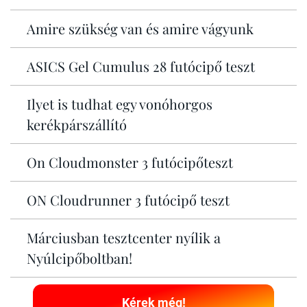
Amire szükség van és amire vágyunk
ASICS Gel Cumulus 28 futócipő teszt
Ilyet is tudhat egy vonóhorgos
kerékpárszállító
On Cloudmonster 3 futócipőteszt
ON Cloudrunner 3 futócipő teszt
Márciusban tesztcenter nyílik a
Nyúlcipőboltban!
Kérek még!