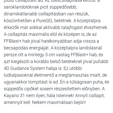
plusz csillapítást ad. Az ütéscsillapítása kettős: a
saroklandolóknak picit süppedősebb,
dinamikátlanabb csillapításban van részük,
köszönhetően a PureGEL betétnek. A középtalpra
érkezők már sokkal aktívabb talajfogást élvezhetnek.
A csillapítás maximális elöl és középen is, de az
FFBlast+ hab jóval hatékonyabban adja vissza a
becsapódás energiáját. A középtalpra landolásnál
persze ott a mintegy 3 cm vastag FFBlast+ hab, és
azt kiegészíti a korábbi belső betéteknél jóval puhább
4D Guidance System habja is. Ez utóbbi
lúdtalpasoknál életmentő a megtámasztás miatt, de
ugyanakkor tompítást is ad. Én a túlságosan puha, és
süppedős cipőket sosem részesítettem előnyben. A
Kayano 31 nem ilyen, hála Istennek! Annyit csillapít,
amennyit kell. Nekem maximálisan bejön!