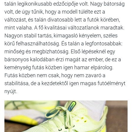
talán legikonikusabb edzőcipője volt. Nagy bátorság
volt, de úgy tűnik, hogy a modell túlélte ezt a
változást, és talán divatosabb lett a futók körében,
mint valaha. A fő kvalitásai változatlanok maradtak.
Nagyon stabil tartás, kimagasló kényelem, széles
körű felhasználhatóság. És talán a legfontosabbak:
minőség és megbízhatóság. Első lépéseknél egy
bársonyos kalodában érzi magát az ember, de ez a
keménység futás közben igen hamar elpárolog.
Futás közben nem csak, hogy nem zavaró a
stabilitása, de a kezdetektől igen magas futóélményt
nyújt.