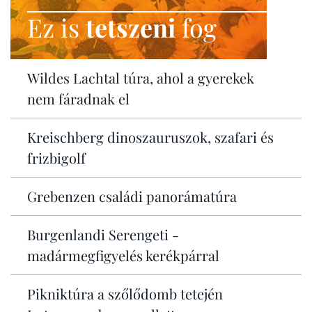
Ez is
tetszeni
fog
Wildes Lachtal túra, ahol a gyerekek
nem fáradnak el
Kreischberg dinoszauruszok, szafari és
frizbigolf
Grebenzen családi panorámatúra
Burgenlandi Serengeti -
madármegfigyelés kerékpárral
Pikniktúra a szőlődomb tetején