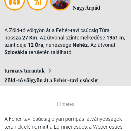
Nagy Árpád
A Zöld-tó völgyön át a Fehér-tavi csúcsig Túra
hossza
27 Km
. Az útvonal szintemelkedése
1951 m
,
szintideje
12 Óra
, nehézsége
Nehéz
. Az útvonal
Szlovákia
területén található.
turazas/turautak
Zöld-tó völgyön át a Fehér-tavi csúcsig
Hirdetés
A Fehér-tavi csúcsig olyan pompás látványosságok
terülnek elénk, mint a Lomnici-csúcs, a Wéber-csúcs