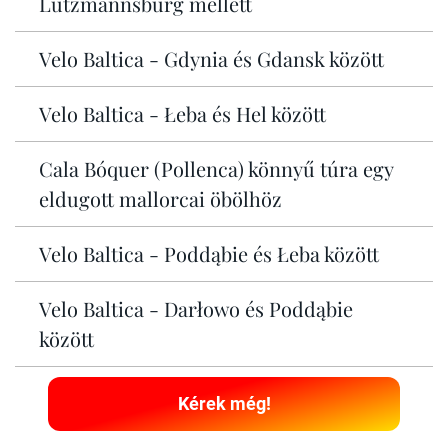
Lutzmannsburg mellett
Velo Baltica - Gdynia és Gdansk között
Velo Baltica - Łeba és Hel között
Cala Bóquer (Pollenca) könnyű túra egy
eldugott mallorcai öbölhöz
Velo Baltica - Poddąbie és Łeba között
Velo Baltica - Darłowo és Poddąbie
között
Kérek még!