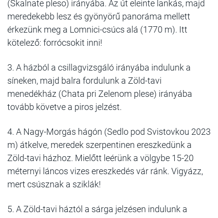
(Skalnate pleso) irányába. Az út eleinte lankás, majd
meredekebb lesz és gyönyörű panoráma mellett
érkezünk meg a Lomnici-csúcs alá (1770 m). Itt
kötelező: forrócsokit inni!
3.
A házból a csillagvizsgáló irányába indulunk a
síneken, majd balra fordulunk a Zöld-tavi
menedékház (Chata pri Zelenom plese) irányába
tovább követve a piros jelzést.
4.
A Nagy-Morgás hágón (Sedlo pod Svistovkou 2023
m) átkelve, meredek szerpentinen ereszkedünk a
Zöld-tavi házhoz. Mielőtt leérünk a völgybe 15-20
méternyi láncos vizes ereszkedés vár ránk. Vigyázz,
mert csúsznak a sziklák!
5.
A Zöld-tavi háztól a sárga jelzésen indulunk a