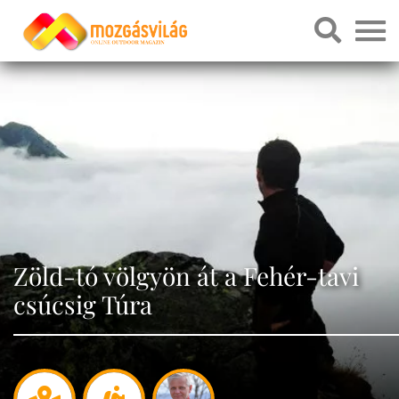
Zöld-tó völgyön át a Fehér-tavi
csúcsig Túra