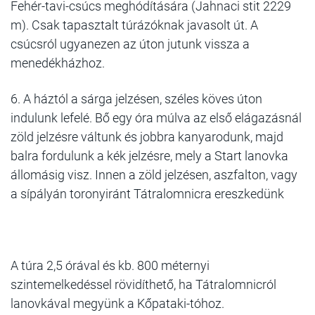
Fehér-tavi-csúcs meghódítására (Jahnaci stit 2229
m). Csak tapasztalt túrázóknak javasolt út. A
csúcsról ugyanezen az úton jutunk vissza a
menedékházhoz.
6.
A háztól a sárga jelzésen, széles köves úton
indulunk lefelé. Bő egy óra múlva az első elágazásnál
zöld jelzésre váltunk és jobbra kanyarodunk, majd
balra fordulunk a kék jelzésre, mely a Start lanovka
állomásig visz. Innen a zöld jelzésen, aszfalton, vagy
a sípályán toronyiránt Tátralomnicra ereszkedünk
A túra 2,5 órával és kb. 800 méternyi
szintemelkedéssel rövidíthető, ha Tátralomnicról
lanovkával megyünk a Kőpataki-tóhoz.