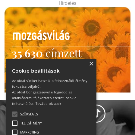
Hirdetés
35 630
címzett
heti motiváció
×
Cookie beállítások
Ne maradj le!
Az oldal sütiket használ a felhasználói élmény
fokozása céljából.
Az oldal böngészésével elfogadod az
adatvédelmi tájékoztató szerinti cookie
felhasználást.
Tovább olvasok
SZÜKSÉGES
TELJESÍTMÉNY
MARKETING