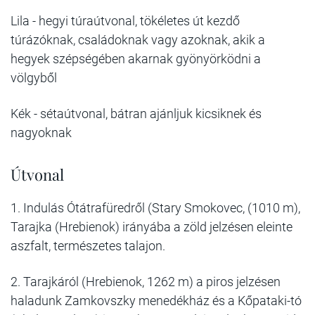
Lila
- hegyi túraútvonal, tökéletes út kezdő
túrázóknak, családoknak vagy azoknak, akik a
hegyek szépségében akarnak gyönyörködni a
völgyből
Kék
- sétaútvonal, bátran ajánljuk kicsiknek és
nagyoknak
Útvonal
1.
Indulás Ótátrafüredről (Stary Smokovec, (1010 m),
Tarajka (Hrebienok) irányába a zöld jelzésen eleinte
aszfalt, természetes talajon.
2.
Tarajkáról (Hrebienok, 1262 m) a piros jelzésen
haladunk Zamkovszky menedékház és a Kőpataki-tó