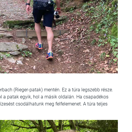
gerbach (Rieger-patak) mentén. Ez a túra legszebb része.
l a patak egyik, hol a másik oldalán. Ha csapadékos
ízesést csodálhatunk meg felfelemenet. A túra teljes