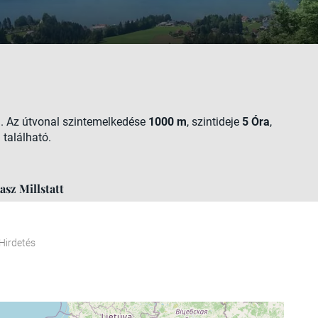
m
. Az útvonal szintemelkedése
1000 m
, szintideje
5 Óra
,
 található.
asz Millstatt
Hirdetés