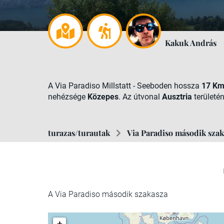
Kakuk András
A Via Paradiso Millstatt - Seeboden hossza
17 K
nehézsége
Közepes
. Az útvonal
Ausztria
területén
turazas/turautak
Via Paradiso második szak
A Via Paradiso második szakasza
+