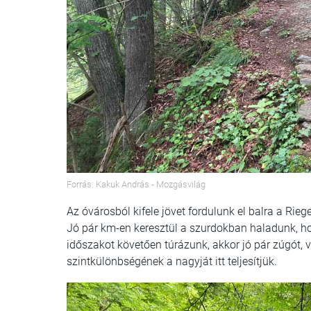
Forrás: Kakuk András - Mozgásvilág
Az óvárosból kifele jövet fordulunk el balra a Rie
Jó pár km-en keresztül a szurdokban haladunk, ho
időszakot követően túrázunk, akkor jó pár zúgót, v
szintkülönbségének a nagyját itt teljesítjük.