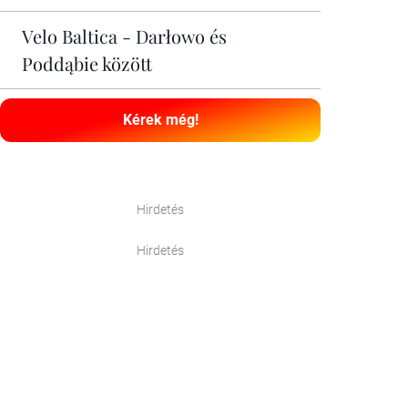
Velo Baltica - Darłowo és
Poddąbie között
Kérek még!
Hirdetés
Hirdetés