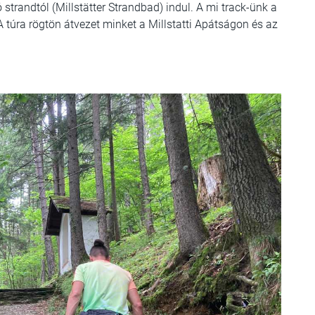
 strandtól (Millstätter Strandbad) indul. A mi track-ünk a
A túra rögtön átvezet minket a Millstatti Apátságon és az