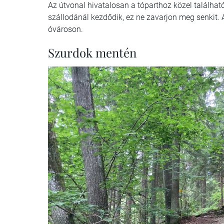
Az útvonal hivatalosan a tóparthoz közel található
szállodánál kezdődik, ez ne zavarjon meg senkit. 
óvároson.
Szurdok mentén