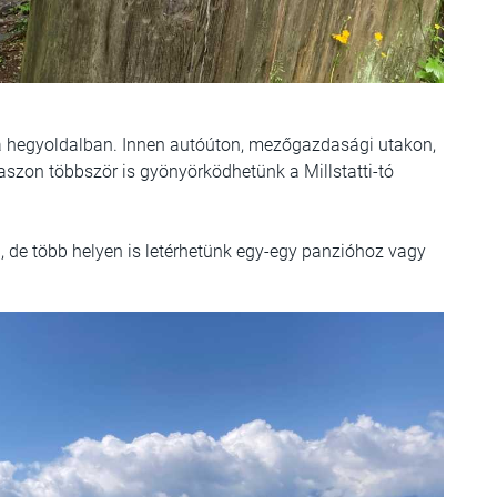
 a hegyoldalban. Innen autóúton, mezőgazdasági utakon,
kaszon többször is gyönyörködhetünk a Millstatti-tó
g, de több helyen is letérhetünk egy-egy panzióhoz vagy