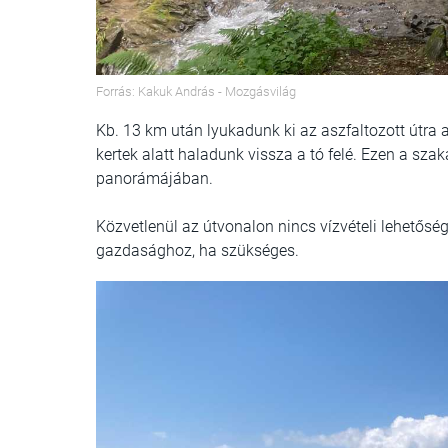
Forrás: Kakuk András - Mozgásvilág
Kb. 13 km után lyukadunk ki az aszfaltozott útra
kertek alatt haladunk vissza a tó felé. Ezen a sza
panorámájában.
Közvetlenül az útvonalon nincs vízvételi lehetősé
gazdasághoz, ha szükséges.