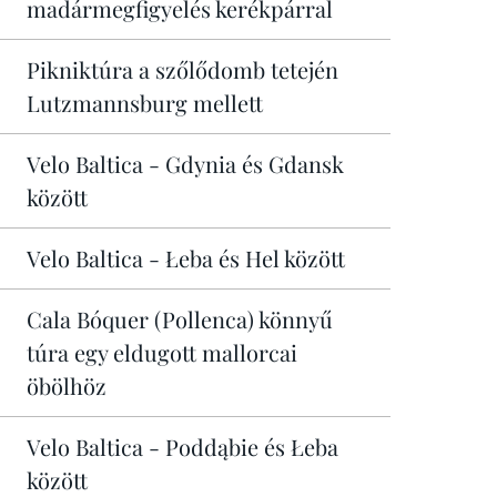
madármegfigyelés kerékpárral
Pikniktúra a szőlődomb tetején
Lutzmannsburg mellett
Velo Baltica - Gdynia és Gdansk
között
Velo Baltica - Łeba és Hel között
Cala Bóquer (Pollenca) könnyű
túra egy eldugott mallorcai
öbölhöz
Velo Baltica - Poddąbie és Łeba
között