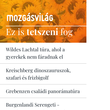
Ez is
tetszeni
fog
Wildes Lachtal túra, ahol a
gyerekek nem fáradnak el
Kreischberg dinoszauruszok,
szafari és frizbigolf
Grebenzen családi panorámatúra
Burgenlandi Serengeti -