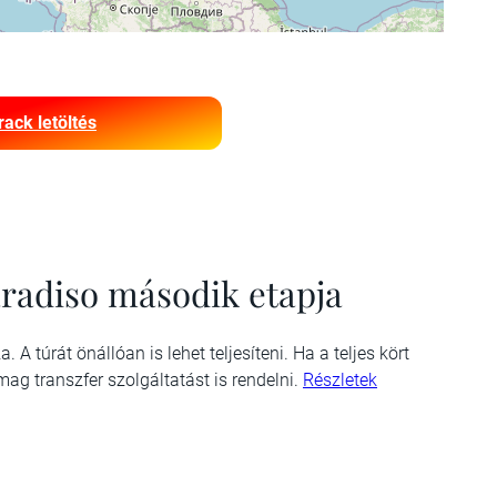
rack letöltés
aradiso második etapja
A túrát önállóan is lehet teljesíteni. Ha a teljes kört
ag transzfer szolgáltatást is rendelni.
Részletek