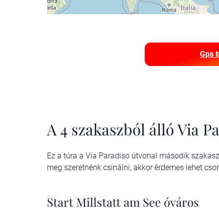
Gps t
A 4 szakaszból álló Via P
Ez a túra a Via Paradiso útvonal második szakasza. 
meg szeretnénk csinálni, akkor érdemes lehet csom
Start Millstatt am See óváros