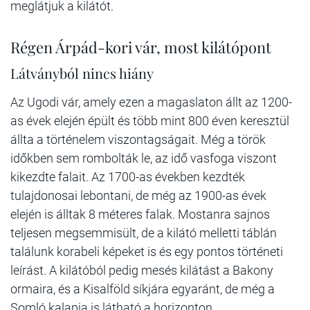
meglátjuk a kilátót.
Régen Árpád-kori vár, most kilátópont
Látványból nincs hiány
Az Ugodi vár, amely ezen a magaslaton állt az 1200-
as évek elején épült és több mint 800 éven keresztül
állta a történelem viszontagságait. Még a török
időkben sem rombolták le, az idő vasfoga viszont
kikezdte falait. Az 1700-as években kezdték
tulajdonosai lebontani, de még az 1900-as évek
elején is álltak 8 méteres falak. Mostanra sajnos
teljesen megsemmisült, de a kilátó melletti táblán
találunk korabeli képeket is és egy pontos történeti
leírást. A kilátóból pedig mesés kilátást a Bakony
ormaira, és a Kisalföld síkjára egyaránt, de még a
Somló kalapja is látható a horizonton.