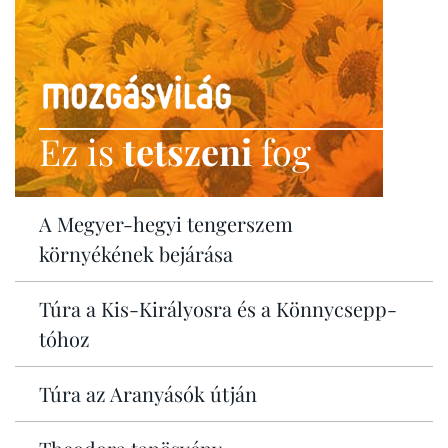
Ez is
tetszeni
fog
A Megyer-hegyi tengerszem
környékének bejárása
Túra a Kis-Királyosra és a Könnycsepp-
tóhoz
Túra az Aranyásók útján