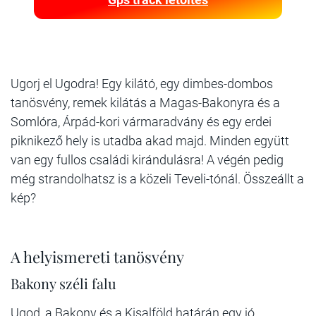
Ugorj el Ugodra! Egy kilátó, egy dimbes-dombos
tanösvény, remek kilátás a Magas-Bakonyra és a
Somlóra, Árpád-kori vármaradvány és egy erdei
piknikező hely is utadba akad majd. Minden együtt
van egy fullos családi kirándulásra! A végén pedig
még strandolhatsz is a közeli Teveli-tónál. Összeállt a
kép?
A helyismereti tanösvény
Bakony széli falu
Ugod, a Bakony és a Kisalföld határán egy jó