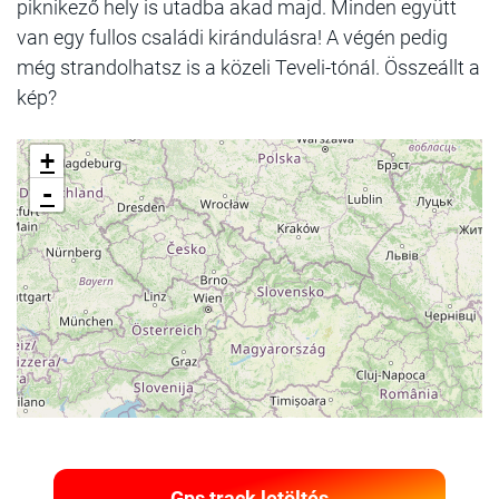
piknikező hely is utadba akad majd. Minden együtt
van egy fullos családi kirándulásra! A végén pedig
még strandolhatsz is a közeli Teveli-tónál. Összeállt a
kép?
+
-
Gps track letöltés