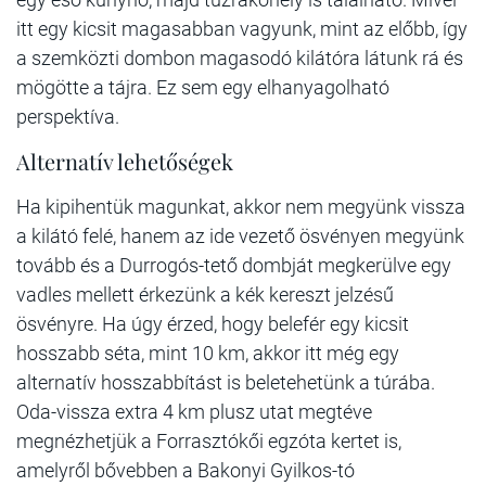
itt egy kicsit magasabban vagyunk, mint az előbb, így
a szemközti dombon magasodó kilátóra látunk rá és
mögötte a tájra. Ez sem egy elhanyagolható
perspektíva.
Alternatív lehetőségek
Ha kipihentük magunkat, akkor nem megyünk vissza
a kilátó felé, hanem az ide vezető ösvényen megyünk
tovább és a Durrogós-tető dombját megkerülve egy
vadles mellett érkezünk a kék kereszt jelzésű
ösvényre. Ha úgy érzed, hogy belefér egy kicsit
hosszabb séta, mint 10 km, akkor itt még egy
alternatív hosszabbítást is beletehetünk a túrába.
Oda-vissza extra 4 km plusz utat megtéve
megnézhetjük a Forrasztókői egzóta kertet is,
amelyről bővebben a Bakonyi Gyilkos-tó