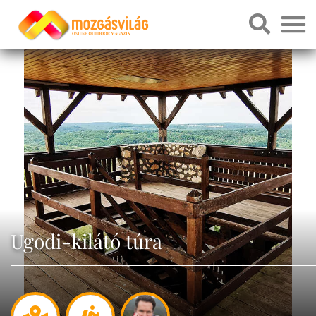
Ugodi-kilátó túra