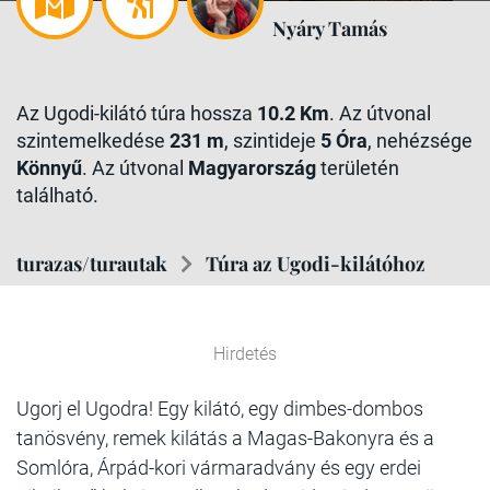
Nyáry Tamás
Az Ugodi-kilátó túra hossza
10.2 Km
. Az útvonal
szintemelkedése
231 m
, szintideje
5 Óra
, nehézsége
Könnyű
. Az útvonal
Magyarország
területén
található.
turazas/turautak
Túra az Ugodi-kilátóhoz
Hirdetés
Ugorj el Ugodra! Egy kilátó, egy dimbes-dombos
tanösvény, remek kilátás a Magas-Bakonyra és a
Somlóra, Árpád-kori vármaradvány és egy erdei