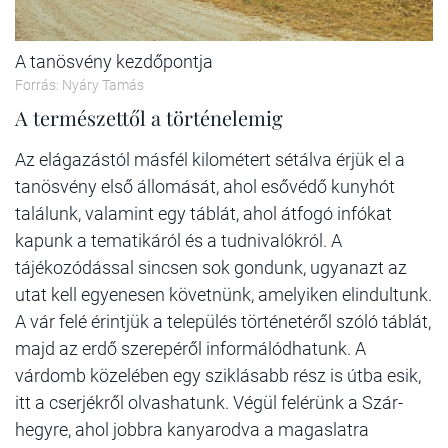
A tanösvény kezdőpontja
Forrás: Nyáry Tamás
A természettől a történelemig
Az elágazástól másfél kilométert sétálva érjük el a
tanösvény első állomását, ahol esővédő kunyhót
találunk, valamint egy táblát, ahol átfogó infókat
kapunk a tematikáról és a tudnivalókról. A
tájékozódással sincsen sok gondunk, ugyanazt az
utat kell egyenesen követnünk, amelyiken elindultunk.
A vár felé érintjük a település történetéről szóló táblát,
majd az erdő szerepéről informálódhatunk. A
várdomb közelében egy sziklásabb rész is útba esik,
itt a cserjékről olvashatunk. Végül felérünk a Szár-
hegyre, ahol jobbra kanyarodva a magaslatra