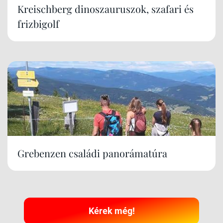
Kreischberg dinoszauruszok, szafari és
frizbigolf
Grebenzen családi panorámatúra
Kérek még!