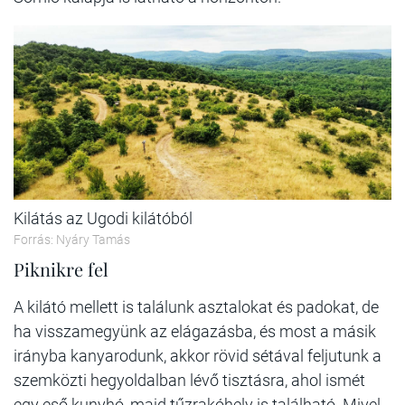
Kilátás az Ugodi kilátóból
Forrás: Nyáry Tamás
Piknikre fel
A kilátó mellett is találunk asztalokat és padokat, de
ha visszamegyünk az elágazásba, és most a másik
irányba kanyarodunk, akkor rövid sétával feljutunk a
szemközti hegyoldalban lévő tisztásra, ahol ismét
egy eső kunyhó, majd tűzrakóhely is található. Mivel