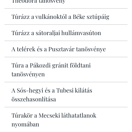
Theodora tanösvény
Túrázz a vulkánoktól a Béke sztúpáig
Túrázz a sátoraljai hullámvasúton
A telérek és a Pusztavár tanösvénye
Túra a Pákozdi gránit földtani
tanösvényen
A Sós-hegyi és a Tubesi kilátás
összehasonlítása
Túrakör a Mecseki láthatatlanok
nyomában