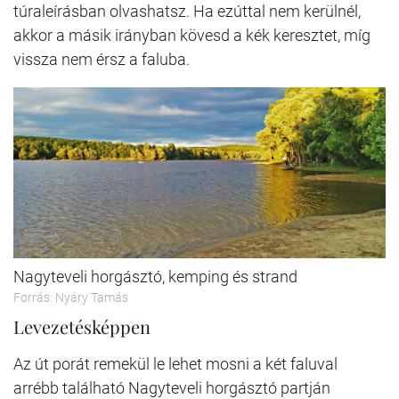
túraleírásban olvashatsz. Ha ezúttal nem kerülnél,
akkor a másik irányban kövesd a kék keresztet, míg
vissza nem érsz a faluba.
Nagyteveli horgásztó, kemping és strand
Forrás: Nyáry Tamás
Levezetésképpen
Az út porát remekül le lehet mosni a két faluval
arrébb található Nagyteveli horgásztó partján