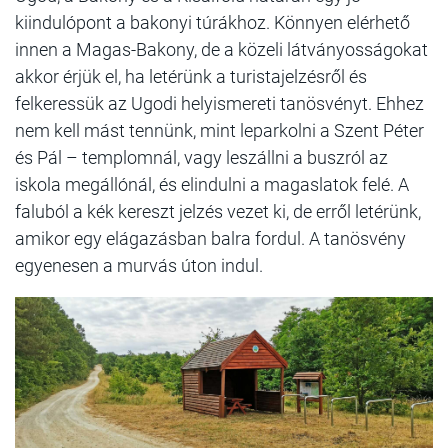
kiindulópont a bakonyi túrákhoz. Könnyen elérhető
innen a Magas-Bakony, de a közeli látványosságokat
akkor érjük el, ha letérünk a turistajelzésről és
felkeressük az Ugodi helyismereti tanösvényt. Ehhez
nem kell mást tennünk, mint leparkolni a Szent Péter
és Pál – templomnál, vagy leszállni a buszról az
iskola megállónál, és elindulni a magaslatok felé. A
faluból a kék kereszt jelzés vezet ki, de erről letérünk,
amikor egy elágazásban balra fordul. A tanösvény
egyenesen a murvás úton indul.