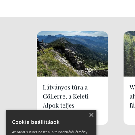
Látványos túra a
W
Göllerre, a Keleti-
a
Alpok teljes
f
×
panorámájával
Cookie beállítások
Az oldal sütiket használ a felhasználói élmény