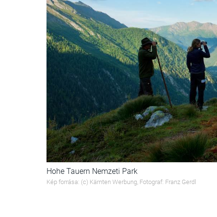
Hohe Tauern Nemzeti Park
Kép forrása: (c) Kärnten Werbung, Fotograf: Franz Gerdl