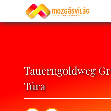
Tauerngoldweg Gro
Túra