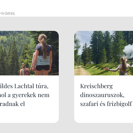
Hirdetés
ildes Lachtal túra,
Kreischberg
hol a gyerekek nem
dinoszauruszok,
áradnak el
szafari és frizbigolf