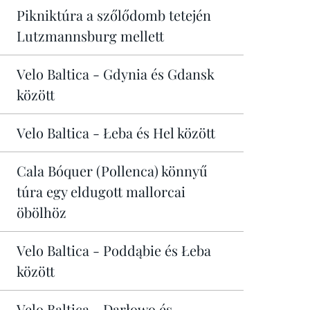
Pikniktúra a szőlődomb tetején
Lutzmannsburg mellett
Velo Baltica - Gdynia és Gdansk
között
Velo Baltica - Łeba és Hel között
Cala Bóquer (Pollenca) könnyű
túra egy eldugott mallorcai
öbölhöz
Velo Baltica - Poddąbie és Łeba
között
Velo Baltica - Darłowo és