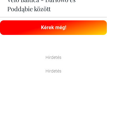
Poddąbie között
Kérek még!
Hirdetés
Hirdetés