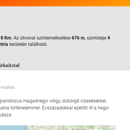
a
8 Km
. Az útvonal szintemelkedése
676 m
, szintideje
4
tria
területén található.
rknitztal
Hirdetés
y grandiózus magashegyi völgy, dübörgő vízesésekkel,
atos történelemmel. Évszázadokkal ezelőtt itt a hegyi
nyásza