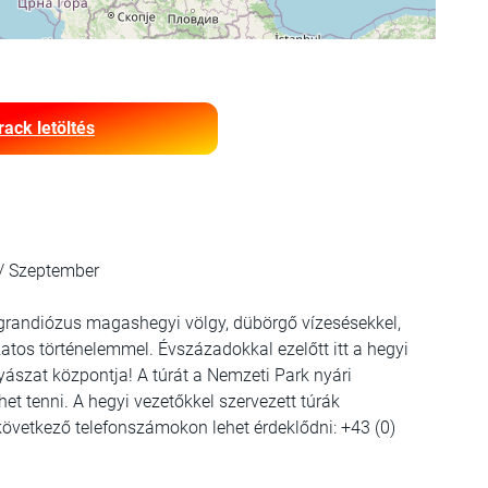
rack letöltés
 / Szeptember
y grandiózus magashegyi völgy, dübörgő vízesésekkel,
zatos történelemmel.
Évszázadokkal ezelőtt itt a hegyi
yászat központja!
A túrát a Nemzeti Park nyári
het tenni.
A hegyi vezetőkkel szervezett túrák
övetkező telefonszámokon lehet érdeklődni: +43 (0)