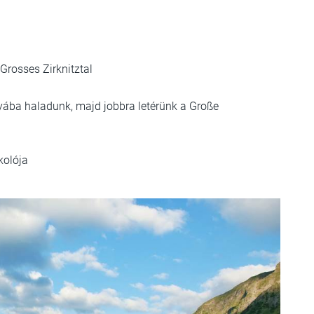
Grosses Zirknitztal
nyába haladunk, majd jobbra letérünk a Große
kolója