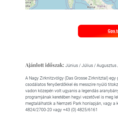
Gps t
Ajánlott időszak:
Június / Július / Augusztus
A Nagy Zirknitzvölgy (Das Grosse Zirknitztal) eg
csodálatos fenyőerdőkkel és messzire nyúló titok
vadon közepén volt ugyanis a legendás aranybán
programjának keretében hegyi vezetővel is meg le
megtalálhatók a Nemzeti Park honlapján, vagy a k
4824/2700-20 vagy +43 (0) 4825/6161