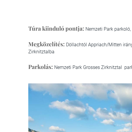
Túra kiinduló pontja:
Nemzeti Park parkoló, 
Megközelítés:
Döllachtól Appriach/Mitten irá
Zirknitztalba
Parkolás:
Nemzeti Park Grosses Zirknitztal par