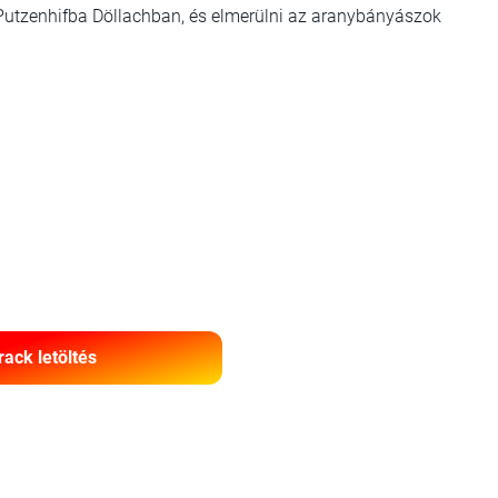
Putzenhifba Döllachban, és elmerülni az aranybányászok
rack letöltés