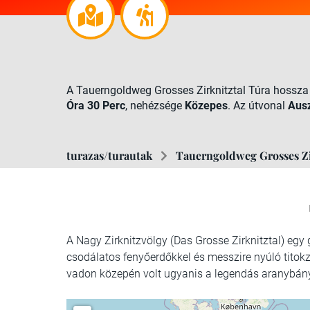
A Tauerngoldweg Grosses Zirknitztal Túra hossz
Óra 30 Perc
, nehézsége
Közepes
. Az útvonal
Ausz
turazas/turautak
Tauerngoldweg Grosses Zi
A Nagy Zirknitzvölgy (Das Grosse Zirknitztal) eg
csodálatos fenyőerdőkkel és messzire nyúló titokz
vadon közepén volt ugyanis a legendás aranybá