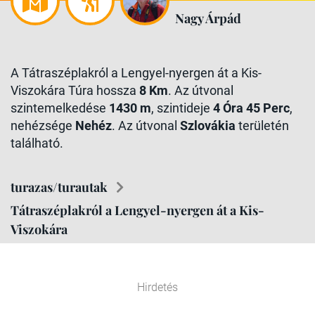
Nagy Árpád
A Tátraszéplakról a Lengyel-nyergen át a Kis-
Viszokára Túra hossza
8 Km
. Az útvonal
szintemelkedése
1430 m
, szintideje
4 Óra 45 Perc
,
nehézsége
Nehéz
. Az útvonal
Szlovákia
területén
található.
turazas/turautak
Tátraszéplakról a Lengyel-nyergen át a Kis-
Viszokára
Hirdetés