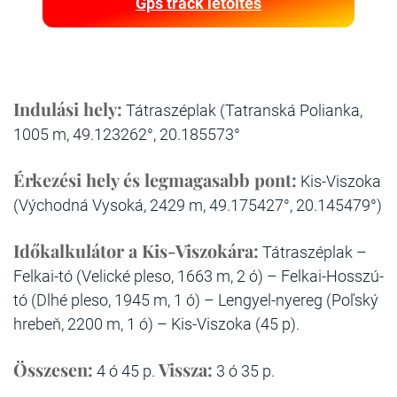
Gps track letöltés
Indulási hely:
Tátraszéplak (Tatranská Polianka,
1005 m, 49.123262°, 20.185573°
Érkezési hely és legmagasabb pont:
Kis-Viszoka
(Východná Vysoká, 2429 m, 49.175427°, 20.145479°)
Időkalkulátor a Kis-Viszokára:
Tátraszéplak –
Felkai-tó (Velické pleso, 1663 m, 2 ó) – Felkai-Hosszú-
tó (Dlhé pleso, 1945 m, 1 ó) – Lengyel-nyereg (Poľský
hrebeň, 2200 m, 1 ó) – Kis-Viszoka (45 p).
Összesen:
Vissza:
4 ó 45 p.
3 ó 35 p.