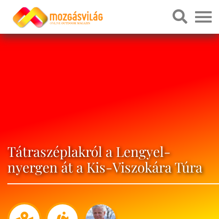
Tátraszéplakról a Lengyel-
nyergen át a Kis-Viszokára Túra