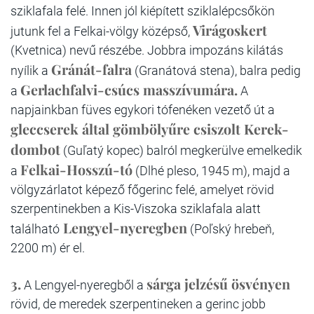
sziklafala felé. Innen jól kiépített sziklalépcsőkön
Virágoskert
jutunk fel a Felkai-völgy középső,
(Kvetnica) nevű részébe. Jobbra impozáns kilátás
Gránát-falra
nyílik a
(Granátová stena), balra pedig
Gerlachfalvi-csúcs masszívumára.
a
A
napjainkban füves egykori tófenéken vezető út a
gleccserek által gömbölyűre csiszolt Kerek-
dombot
(Guľatý kopec) balról megkerülve emelkedik
Felkai-Hosszú-tó
a
(Dlhé pleso, 1945 m), majd a
völgyzárlatot képező főgerinc felé, amelyet rövid
szerpentinekben a Kis-Viszoka sziklafala alatt
Lengyel-nyeregben
található
(Poľský hrebeň,
2200 m) ér el.
3.
sárga jelzésű ösvényen
A Lengyel-nyeregből a
rövid, de meredek szerpentineken a gerinc jobb