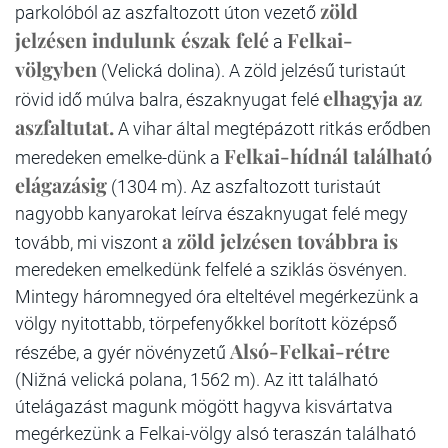
zöld
parkolóból az aszfaltozott úton vezető
jelzésen indulunk észak felé
Felkai-
a
völgyben
(Velická dolina). A zöld jelzésű turistaút
elhagyja az
rövid idő múlva balra, északnyugat felé
aszfaltutat.
A vihar által megtépázott ritkás erődben
Felkai-hídnál található
meredeken emelke-dünk a
elágazásig
(1304 m). Az aszfaltozott turistaút
nagyobb kanyarokat leírva északnyugat felé megy
a zöld jelzésen továbbra is
tovább, mi viszont
meredeken emelkedünk felfelé a sziklás ösvényen.
Mintegy háromnegyed óra elteltével megérkezünk a
völgy nyitottabb, törpefenyőkkel borított középső
Alsó-Felkai-rétre
részébe, a gyér növényzetű
(Nižná velická polana, 1562 m). Az itt található
útelágazást magunk mögött hagyva kisvártatva
megérkezünk a Felkai-völgy alsó teraszán található