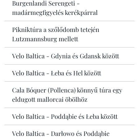
Burgenlandi Serengeti -
madármegfigyelés kerékpárral
Pikniktúra a szőlődomb tetején
Lutzmannsburg mellett
Velo Baltica - Gdynia és Gdansk között
Velo Baltica - Łeba és Hel között
Cala Bóquer (Pollenca) könnyű túra egy
eldugott mallorcai öbölhöz
Velo Baltica - Poddąbie és Łeba között
Velo Baltica - Darłowo és Poddąbie