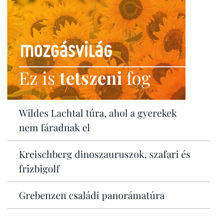
Ez is
tetszeni
fog
Wildes Lachtal túra, ahol a gyerekek
nem fáradnak el
Kreischberg dinoszauruszok, szafari és
frizbigolf
Grebenzen családi panorámatúra