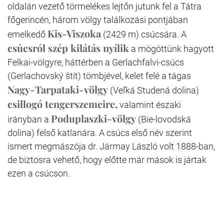
oldalán vezető törmelékes lejtőn jutunk fel a Tátra
főgerincén, három völgy találkozási pontjában
Kis-Viszoka
emelkedő
(2429 m) csúcsára. A
csúcsról szép kilátás nyílik
a mögöttünk hagyott
Felkai-völgyre, háttérben a Gerlachfalvi-csúcs
(Gerlachovský štít) tömbjével, kelet felé a tágas
Nagy-Tarpataki-völgy
(Veľká Studená dolina)
csillogó tengerszemeire,
valamint északi
Poduplaszki-völgy
irányban a
(Bie-lovodská
dolina) felső katlanára. A csúcs első név szerint
ismert megmászója dr. Jármay László volt 1888-ban,
de biztosra vehető, hogy előtte már mások is jártak
ezen a csúcson.