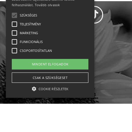
felhasználást.
Tovább olvasok
SZÜKSÉGES
TELJESÍTMÉNY
MARKETING
Adatvédelem
FUNKCIONÁLIS
CSOPORTOSÍTATLAN
Állásajánlatok
MINDENT ELFOGADOK
Impresszum-kapcsolat
CSAK A SZÜKSÉGESET
Jogi nyilatkozat
COOKIE RÉSZLETEK
Rólunk
English
Szükséges
Teljesítmény
Marketing
Funkcionális
Csoportosítatlan
Ebike
Osztrák sípályák
Magyar sípályák
A szükséges kategóriába eső sütik a weboldal