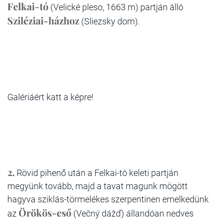
Felkai-tó
(Velické pleso, 1663 m) partján álló
Sziléziai-házhoz
(Sliezsky dom).
Galériáért katt a képre!
2.
Rövid pihenő után a Felkai-tó keleti partján
megyünk tovább, majd a tavat magunk mögött
hagyva sziklás-törmelékes szerpentinen emelkedünk
Örökös-eső
az
(Večný dážď) állandóan nedves