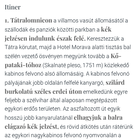
Itiner
1. Tátralomnicon
a villamos vasút állomásától a
kék
szállodák és panziók közötti parkban a
jelzésen indulunk észak felé.
Keresztezzük a
Tátra körutat, majd a Hotel Morava alatti tisztás bal
Kő-
szélén vezető ösvényen megyünk tovább a
pataki-tóhoz
(Skalnaté pleso, 1751 m) közlekedő
kabinos felvonó alsó állomásáig. A kabinos felvonó
szilárd
pályájának jobb oldalán felfelé kanyargó,
burkolatú széles erdei úton
emelkedünk egyre
feljebb a szélvihar által alaposan megtépázott
egykori erdős területen. Az aszfaltozott út egyik
elhagyjuk a balra
hosszú jobb kanyarulatánál
elágazó kék jelzést,
és rövid átkötés után rátérünk
az egykori nagykabinos felvonó nyomvonalán a