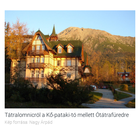
Tátralomnicról a Kő-pataki-tó mellett Ótátrafüredre
Kép forrása: Nagy Árpád