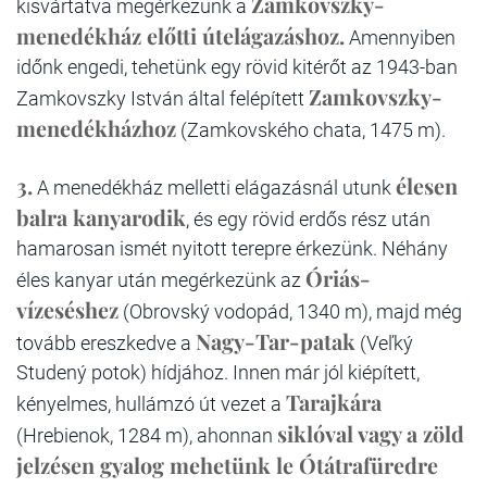
Zamkovszky-
kisvártatva megérkezünk a
menedékház előtti útelágazáshoz.
Amennyiben
időnk engedi, tehetünk egy rövid kitérőt az 1943-ban
Zamkovszky-
Zamkovszky István által felépített
menedékházhoz
(Zamkovského chata, 1475 m).
3.
élesen
A menedékház melletti elágazásnál utunk
balra kanyarodik
, és egy rövid erdős rész után
hamarosan ismét nyitott terepre érkezünk. Néhány
Óriás-
éles kanyar után megérkezünk az
vízeséshez
(Obrovský vodopád, 1340 m), majd még
Nagy-Tar-patak
tovább ereszkedve a
(Veľký
Studený potok) hídjához. Innen már jól kiépített,
Tarajkára
kényelmes, hullámzó út vezet a
siklóval vagy a zöld
(Hrebienok, 1284 m), ahonnan
jelzésen gyalog mehetünk le Ótátrafüredre