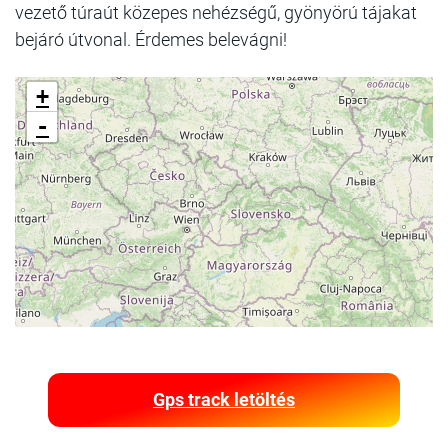
vezető túraút közepes nehézségű, gyönyörú tájakat
bejáró útvonal. Érdemes belevágni!
+
-
Gps track letöltés