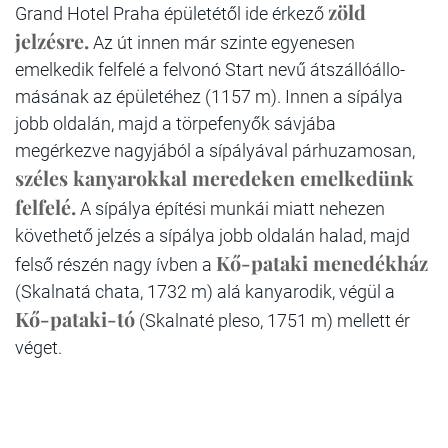
zöld
Grand Hotel Praha épületétől ide érkező
jelzésre.
Az út innen már szinte egyenesen
emelkedik felfelé a felvonó Start nevű átszállóállo-
másának az épületéhez (1157 m). Innen a sípálya
jobb oldalán, majd a törpefenyők sávjába
megérkezve nagyjából a sípályával párhuzamosan,
széles kanyarokkal meredeken emelkedünk
felfelé.
A sípálya építési munkái miatt nehezen
követhető jelzés a sípálya jobb oldalán halad, majd
Kő-pataki menedékház
felső részén nagy ívben a
(Skalnatá chata, 1732 m) alá kanyarodik, végül a
Kő-pataki-tó
(Skalnaté pleso, 1751 m) mellett ér
véget.