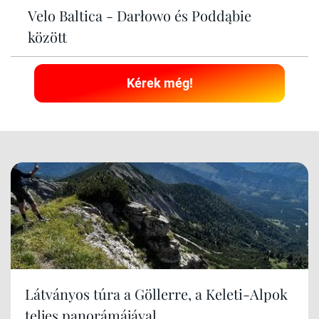
Velo Baltica - Darłowo és Poddąbie
között
Kérek még!
Látványos túra a Göllerre, a Keleti-Alpok
teljes panorámájával