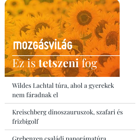
Ez is
tetszeni
fog
Wildes Lachtal túra, ahol a gyerekek
nem fáradnak el
Kreischberg dinoszauruszok, szafari és
frizbigolf
Grebenzen családi panorámatúra