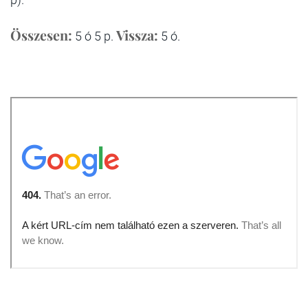
Összesen:
Vissza:
5 ó 5 p.
5 ó.