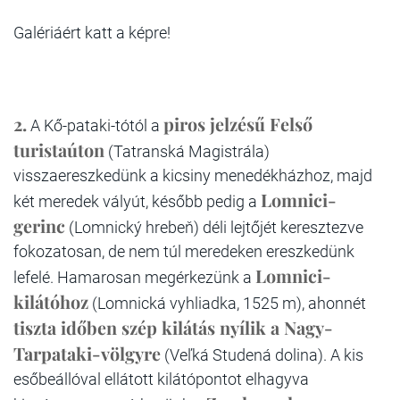
Galériáért katt a képre!
2.
piros jelzésű Felső
A Kő-pataki-tótól a
turistaúton
(Tatranská Magistrála)
visszaereszkedünk a kicsiny menedékházhoz, majd
Lomnici-
két meredek vályút, később pedig a
gerinc
(Lomnický hrebeň) déli lejtőjét keresztezve
fokozatosan, de nem túl meredeken ereszkedünk
Lomnici-
lefelé. Hamarosan megérkezünk a
kilátóhoz
(Lomnická vyhliadka, 1525 m), ahonnét
tiszta időben szép kilátás nyílik a Nagy-
Tarpataki-völgyre
(Veľká Studená dolina). A kis
esőbeállóval ellátott kilátópontot elhagyva