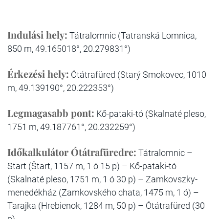
Indulási hely:
Tátralomnic (Tatranská Lomnica,
850 m, 49.165018°, 20.279831°)
Érkezési hely:
Ótátrafüred (Starý Smokovec, 1010
m, 49.139190°, 20.222353°)
Legmagasabb pont:
Kő-pataki-tó (Skalnaté pleso,
1751 m, 49.187761°, 20.232259°)
Időkalkulátor Ótátrafüredre:
Tátralomnic –
Start (Štart, 1157 m, 1 ó 15 p) – Kő-pataki-tó
(Skalnaté pleso, 1751 m, 1 ó 30 p) – Zamkovszky-
menedékház (Zamkovského chata, 1475 m, 1 ó) –
Tarajka (Hrebienok, 1284 m, 50 p) – Ótátrafüred (30
p).