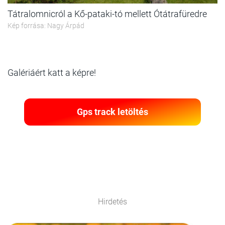
Tátralomnicról a Kő-pataki-tó mellett Ótátrafüredre
Kép forrása: Nagy Árpád
Galériáért katt a képre!
Gps track letöltés
Hirdetés