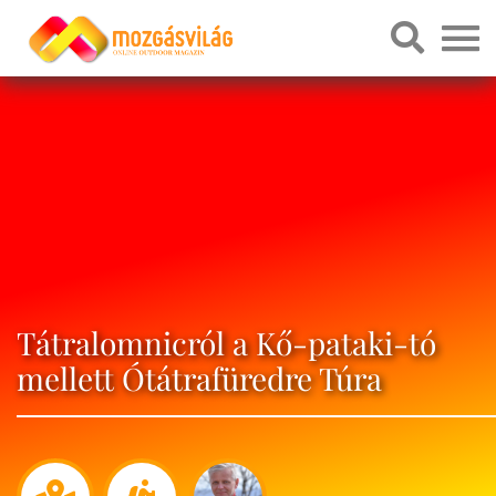
Tátralomnicról a Kő-pataki-tó
mellett Ótátrafüredre Túra