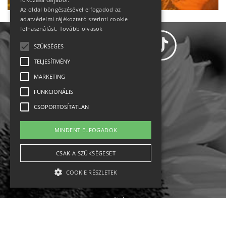
Az oldal böngészésével elfogadod az
adatvédelmi tájékoztató szerinti cookie
felhasználást.
Tovább olvasok
SZÜKSÉGES
TELJESÍTMÉNY
MARKETING
Adatvédelem
FUNKCIONÁLIS
CSOPORTOSÍTATLAN
Állásajánlatok
MINDENT ELFOGADOK
Impresszum-kapcsolat
CSAK A SZÜKSÉGESET
Jogi nyilatkozat
COOKIE RÉSZLETEK
Rólunk
English
Szükséges
Teljesítmény
Marketing
Funkcionális
Csoportosítatlan