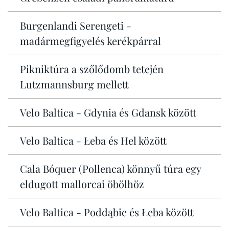
Burgenlandi Serengeti -
madármegfigyelés kerékpárral
Pikniktúra a szőlődomb tetején
Lutzmannsburg mellett
Velo Baltica - Gdynia és Gdansk között
Velo Baltica - Łeba és Hel között
Cala Bóquer (Pollenca) könnyű túra egy
eldugott mallorcai öbölhöz
Velo Baltica - Poddąbie és Łeba között