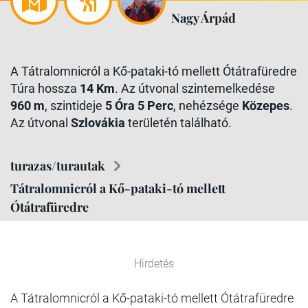
Nagy Árpád
A Tátralomnicról a Kő-pataki-tó mellett Ótátrafüredre
Túra hossza
14 Km
. Az útvonal szintemelkedése
960 m
, szintideje
5 Óra 5 Perc
, nehézsége
Közepes
.
Az útvonal
Szlovákia
területén található.
turazas/turautak
Tátralomnicról a Kő-pataki-tó mellett
Ótátrafüredre
Hirdetés
A Tátralomnicról a Kő-pataki-tó mellett Ótátrafüredre