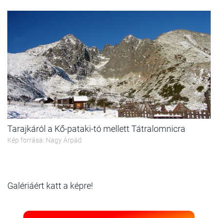
Tarajkáról a Kő-pataki-tó mellett Tátralomnicra
Kép forrása: Nagy Árpád
Galériáért katt a képre!