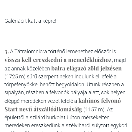
Galériáért katt a képre!
3.
A Tátralomnicra történő lemenethez először is
vissza kell ereszkedni a menedékházhoz,
majd
balra elágazó zöld jelzésen
az annak közelében
(1725 m) sűrű szerpentineken indulunk el lefelé a
törpefenyőkkel benőtt hegyoldalon. Utunk részben a
sípályán, részben a felvonók pályája alatt, sok helyen
kabinos felvonó
eléggé meredeken vezet lefelé a
Start nevű átszállóállomásáig
(1157 m). Az
épülettől a szilárd burkolatú úton mérsékelten
meredeken ereszkedünk a szélviharól súlytott egykori