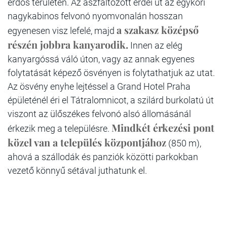
erdős területen. Az aszfaltozott erdei út az egykori
nagykabinos felvonó nyomvonalán hosszan
a szakasz középső
egyenesen visz lefelé, majd
részén jobbra kanyarodik.
Innen az elég
kanyargóssá váló úton, vagy az annak egyenes
folytatását képező ösvényen is folytathatjuk az utat.
Az ösvény enyhe lejtéssel a Grand Hotel Praha
épületénél éri el Tátralomnicot, a szilárd burkolatú út
viszont az ülőszékes felvonó alsó állomásánál
Mindkét érkezési pont
érkezik meg a településre.
közel van a település központjához
(850 m),
ahová a szállodák és panziók közötti parkokban
vezető könnyű sétával juthatunk el.