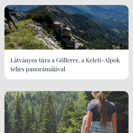
Látványos túra a Göllerre, a Keleti-Alpok
teljes panorámájával