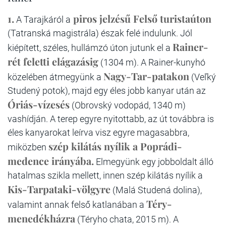
1.
piros jelzésű Felső turistaúton
A Tarajkáról a
(Tatranská magistrála) észak felé indulunk. Jól
Rainer-
kiépített, széles, hullámzó úton jutunk el a
rét feletti elágazásig
(1304 m). A Rainer-kunyhó
Nagy-Tar-patakon
közelében átmegyünk a
(Veľký
Studený potok), majd egy éles jobb kanyar után az
Óriás-vízesés
(Obrovský vodopád, 1340 m)
vashídján. A terep egyre nyitottabb, az út továbbra is
éles kanyarokat leírva visz egyre magasabbra,
szép kilátás nyílik a Poprádi-
miközben
medence irányába.
Elmegyünk egy jobboldalt álló
hatalmas szikla mellett, innen szép kilátás nyílik a
Kis-Tarpataki-völgyre
(Malá Studená dolina),
Téry-
valamint annak felső katlanában a
menedékházra
(Téryho chata, 2015 m). A