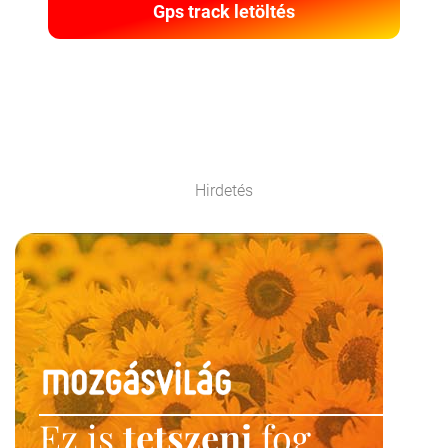
Gps track letöltés
Hirdetés
Ez is
tetszeni
fog