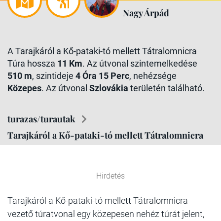
Nagy Árpád
A Tarajkáról a Kő-pataki-tó mellett Tátralomnicra
Túra hossza
11 Km
. Az útvonal szintemelkedése
510 m
, szintideje
4 Óra 15 Perc
, nehézsége
Közepes
. Az útvonal
Szlovákia
területén található.
turazas/turautak
Tarajkáról a Kő-pataki-tó mellett Tátralomnicra
Hirdetés
Tarajkáról a Kő-pataki-tó mellett Tátralomnicra
vezető túratvonal egy közepesen nehéz túrát jelent,