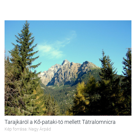
Tarajkáról a Kő-pataki-tó mellett Tátralomnicra
Kép forrása: Nagy Árpád