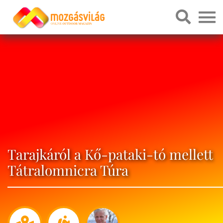
Tarajkáról a Kő-pataki-tó mellett
Tátralomnicra Túra