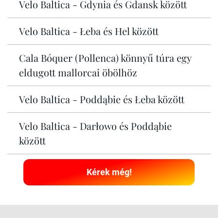
Velo Baltica - Gdynia és Gdansk között
Velo Baltica - Łeba és Hel között
Cala Bóquer (Pollenca) könnyű túra egy
eldugott mallorcai öbölhöz
Velo Baltica - Poddąbie és Łeba között
Velo Baltica - Darłowo és Poddąbie
között
Kérek még!