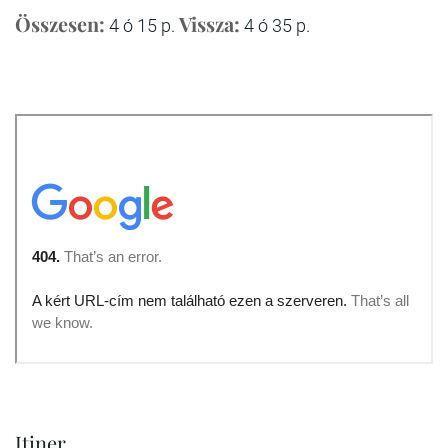
Összesen:
Vissza:
4 ó 15 p.
4 ó 35 p.
Itiner