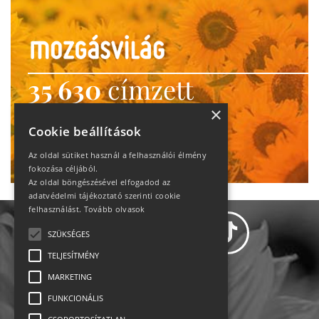
35 630
címzett
heti motiváció
×
Cookie beállítások
Ne maradj le!
Az oldal sütiket használ a felhasználói élmény
fokozása céljából.
Az oldal böngészésével elfogadod az
adatvédelmi tájékoztató szerinti cookie
felhasználást.
Tovább olvasok
SZÜKSÉGES
TELJESÍTMÉNY
MARKETING
Adatvédelem
FUNKCIONÁLIS