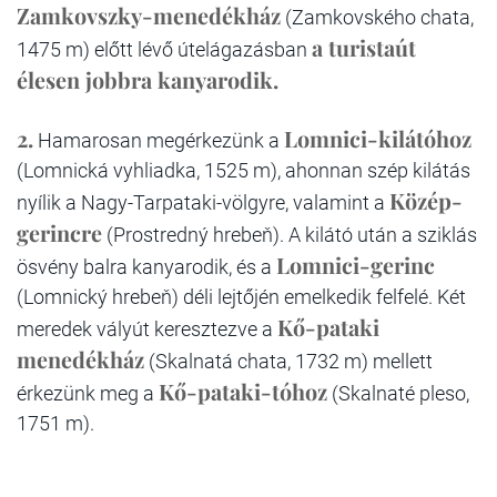
Zamkovszky-menedékház
(Zamkovského chata,
a turistaút
1475 m) előtt lévő útelágazásban
élesen jobbra kanyarodik.
2.
Lomnici-kilátóhoz
Hamarosan megérkezünk a
(Lomnická vyhliadka, 1525 m), ahonnan szép kilátás
Közép-
nyílik a Nagy-Tarpataki-völgyre, valamint a
gerincre
(Prostredný hrebeň). A kilátó után a sziklás
Lomnici-gerinc
ösvény balra kanyarodik, és a
(Lomnický hrebeň) déli lejtőjén emelkedik felfelé. Két
Kő-pataki
meredek vályút keresztezve a
menedékház
(Skalnatá chata, 1732 m) mellett
Kő-pataki-tóhoz
érkezünk meg a
(Skalnaté pleso,
1751 m).