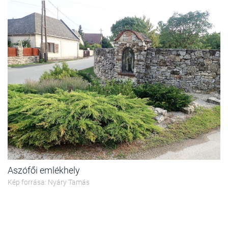
Aszófői emlékhely
Kép forrása: Nyáry Tamás