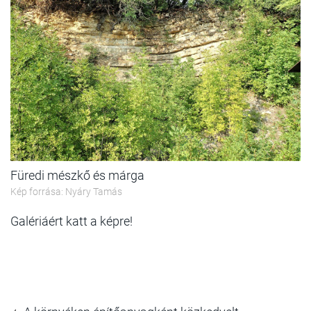
Füredi mészkő és márga
Kép forrása: Nyáry Tamás
Galériáért katt a képre!
4.