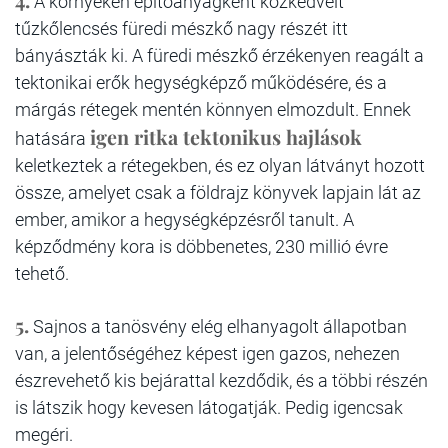
A környéken építőanyagként közkedvelt
tűzkőlencsés füredi mészkő nagy részét itt
bányászták ki. A füredi mészkő érzékenyen reagált a
tektonikai erők hegységképző működésére, és a
márgás rétegek mentén könnyen elmozdult. Ennek
igen ritka tektonikus hajlások
hatására
keletkeztek a rétegekben, és ez olyan látványt hozott
össze, amelyet csak a földrajz könyvek lapjain lát az
ember, amikor a hegységképzésről tanult. A
képződmény kora is döbbenetes, 230 millió évre
tehető.
5.
Sajnos a tanösvény elég elhanyagolt állapotban
van, a jelentőségéhez képest igen gazos, nehezen
észrevehető kis bejárattal kezdődik, és a többi részén
is látszik hogy kevesen látogatják. Pedig igencsak
megéri.