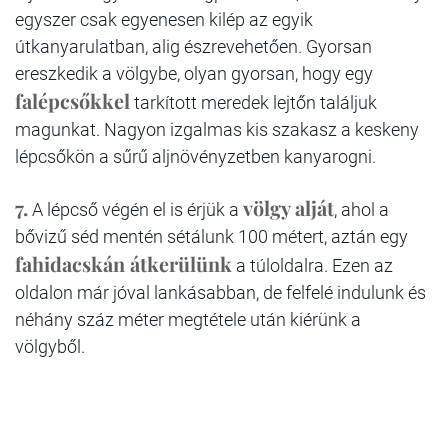
egyszer csak egyenesen kilép az egyik
útkanyarulatban, alig észrevehetően. Gyorsan
ereszkedik a völgybe, olyan gyorsan, hogy egy
falépcsőkkel
tarkított meredek lejtőn találjuk
magunkat. Nagyon izgalmas kis szakasz a keskeny
lépcsőkön a sűrű aljnövényzetben kanyarogni.
7.
völgy alját
A lépcső végén el is érjük a
, ahol a
bővizű séd mentén sétálunk 100 métert, aztán egy
fahidacskán átkerülünk
a túloldalra. Ezen az
oldalon már jóval lankásabban, de felfelé indulunk és
néhány száz méter megtétele után kiérünk a
völgyből.