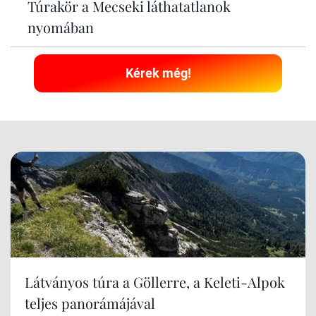
Túrakör a Mecseki láthatatlanok
nyomában
Kérek még!
Látványos túra a Göllerre, a Keleti-Alpok
teljes panorámájával