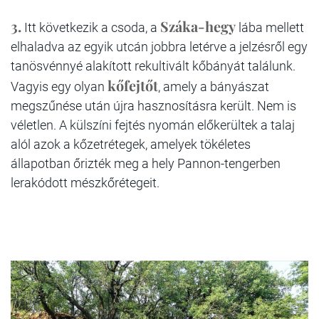
3.
Száka-hegy
Itt következik a csoda, a
lába mellett
elhaladva az egyik utcán jobbra letérve a jelzésről egy
tanösvénnyé alakított rekultivált kőbányát találunk.
kőfejtőt
Vagyis egy olyan
, amely a bányászat
megszűnése után újra hasznosításra került. Nem is
véletlen. A külszíni fejtés nyomán előkerültek a talaj
alól azok a kőzetrétegek, amelyek tökéletes
állapotban őrizték meg a hely Pannon-tengerben
lerakódott mészkőrétegeit.