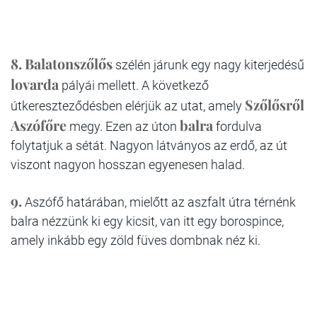
8.
Balatonszőlős
szélén járunk egy nagy kiterjedésű
lovarda
pályái mellett. A következő
Szőlősről
útkereszteződésben elérjük az utat, amely
Aszófőre
balra
megy. Ezen az úton
fordulva
folytatjuk a sétát. Nagyon látványos az erdő, az út
viszont nagyon hosszan egyenesen halad.
9.
Aszófő határában, mielőtt az aszfalt útra térnénk
balra nézzünk ki egy kicsit, van itt egy borospince,
amely inkább egy zöld füves dombnak néz ki.