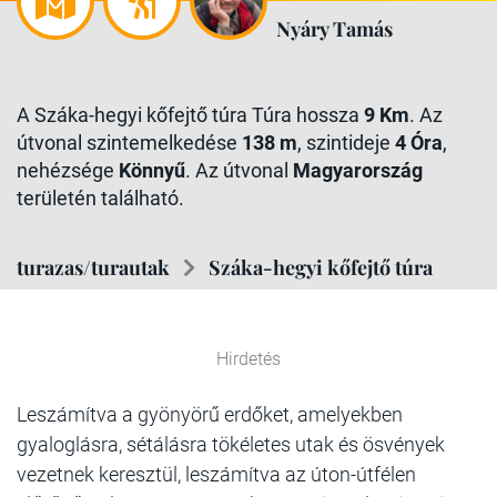
Nyáry Tamás
A Száka-hegyi kőfejtő túra Túra hossza
9 Km
. Az
útvonal szintemelkedése
138 m
, szintideje
4 Óra
,
nehézsége
Könnyű
. Az útvonal
Magyarország
területén található.
turazas/turautak
Száka-hegyi kőfejtő túra
Hirdetés
Leszámítva a gyönyörű erdőket, amelyekben
gyaloglásra, sétálásra tökéletes utak és ösvények
vezetnek keresztül, leszámítva az úton-útfélen