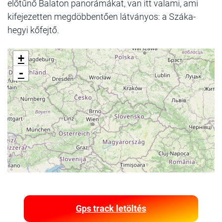
előtűnő Balaton panorámákat, van itt valami, ami
kifejezetten megdöbbentően látványos: a Száka-
hegyi kőfejtő.
+
-
Gps track letöltés