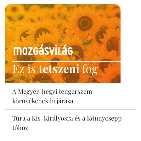
Ez is
tetszeni
fog
A Megyer-hegyi tengerszem
környékének bejárása
Túra a Kis-Királyosra és a Könnycsepp-
tóhoz