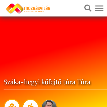
Száka-hegyi kőfejtő túra Túra