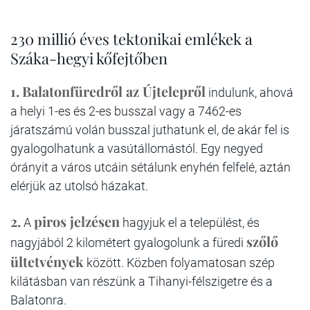
230 millió éves tektonikai emlékek a
Száka-hegyi kőfejtőben
1.
Balatonfüredről az Újtelepről
indulunk, ahová
a helyi 1-es és 2-es busszal vagy a 7462-es
járatszámú volán busszal juthatunk el, de akár fel is
gyalogolhatunk a vasútállomástól. Egy negyed
órányit a város utcáin sétálunk enyhén felfelé, aztán
elérjük az utolsó házakat.
2.
piros jelzésen
A
hagyjuk el a települést, és
szőlő
nagyjából 2 kilométert gyalogolunk a füredi
ültetvények
között. Közben folyamatosan szép
kilátásban van részünk a Tihanyi-félszigetre és a
Balatonra.