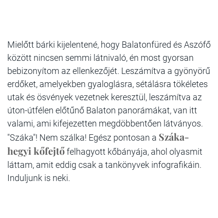
Mielőtt bárki kijelentené, hogy Balatonfüred és Aszófő
között nincsen semmi látnivaló, én most gyorsan
bebizonyítom az ellenkezőjét. Leszámítva a gyönyörű
erdőket, amelyekben gyaloglásra, sétálásra tökéletes
utak és ösvények vezetnek keresztül, leszámítva az
úton-útfélen előtűnő Balaton panorámákat, van itt
valami, ami kifejezetten megdöbbentően látványos.
Száka-
"Száka"! Nem szálka! Egész pontosan a
hegyi kőfejtő
felhagyott kőbányája, ahol olyasmit
láttam, amit eddig csak a tankönyvek infografikáin.
Induljunk is neki.