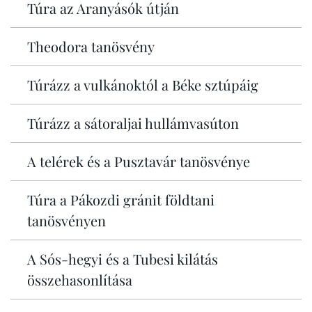
Túra az Aranyásók útján
Theodora tanösvény
Túrázz a vulkánoktól a Béke sztúpáig
Túrázz a sátoraljai hullámvasúton
A telérek és a Pusztavár tanösvénye
Túra a Pákozdi gránit földtani
tanösvényen
A Sós-hegyi és a Tubesi kilátás
összehasonlítása