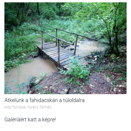
Átkelünk a fahidacskán a túloldalra
Kép forrása: Nyáry Tamás
Galériáért katt a képre!