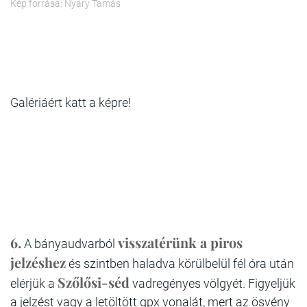
Kép forrása: Nyáry Tamás
Galériáért katt a képre!
6.
visszatérünk a piros
A bányaudvarból
jelzéshez
és szintben haladva körülbelül fél óra után
Szőlősi-séd
elérjük a
vadregényes völgyét. Figyeljük
a jelzést vagy a letöltött gpx vonalát, mert az ösvény