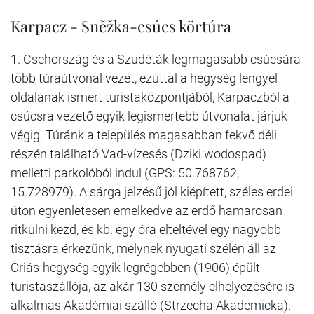
Karpacz - Sněžka-csúcs körtúra
1. Csehország és a Szudéták legmagasabb csúcsára
több túraútvonal vezet, ezúttal a hegység lengyel
oldalának ismert turistaközpontjából, Karpaczból a
csúcsra vezető egyik legismertebb útvonalat járjuk
végig. Túránk a település magasabban fekvő déli
részén található Vad-vízesés (Dziki wodospad)
melletti parkolóból indul (GPS: 50.768762,
15.728979). A sárga jelzésű jól kiépített, széles erdei
úton egyenletesen emelkedve az erdő hamarosan
ritkulni kezd, és kb. egy óra elteltével egy nagyobb
tisztásra érkezünk, melynek nyugati szélén áll az
Óriás-hegység egyik legrégebben (1906) épült
turistaszállója, az akár 130 személy elhelyezésére is
alkalmas Akadémiai szálló (Strzecha Akademicka).