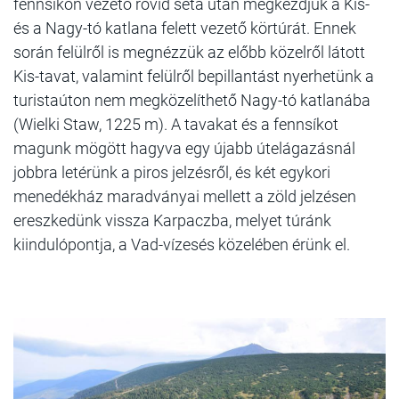
fennsíkon vezető rövid séta után megkezdjük a Kis-
és a Nagy-tó katlana felett vezető körtúrát. Ennek
során felülről is megnézzük az előbb közelről látott
Kis-tavat, valamint felülről bepillantást nyerhetünk a
turistaúton nem megközelíthető Nagy-tó katlanába
(Wielki Staw, 1225 m). A tavakat és a fennsíkot
magunk mögött hagyva egy újabb útelágazásnál
jobbra letérünk a piros jelzésről, és két egykori
menedékház maradványai mellett a zöld jelzésen
ereszkedünk vissza Karpaczba, melyet túránk
kiindulópontja, a Vad-vízesés közelében érünk el.