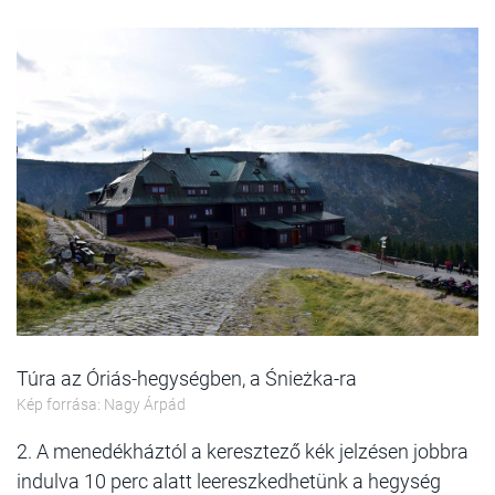
Túra az Óriás-hegységben, a Śnieżka-ra
Kép forrása: Nagy Árpád
2. A menedékháztól a keresztező kék jelzésen jobbra
indulva 10 perc alatt leereszkedhetünk a hegység