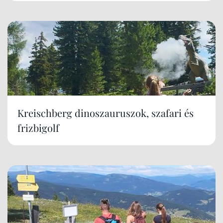
Kreischberg dinoszauruszok, szafari és
frizbigolf