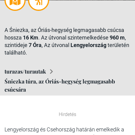
A Śniezka, az Óriás-hegység legmagasabb csúcsa
hossza
16 Km
. Az útvonal szintemelkedése
960 m
,
szintideje
7 Óra
, Az útvonal
Lengyelország
területén
található.
turazas/turautak
Śniezka túra, az Óriás-hegység legmagasabb
csúcsára
Hirdetés
Lengyelország és Csehország határán emelkedik a