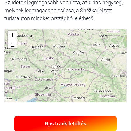
Szudéták legmagasabb vonulata, az Óriás-hegység,
melynek legmagasabb csúcsa, a Sněžka jelzett
turistaúton mindkét országból elérhető.
+
-
Gps track letöltés