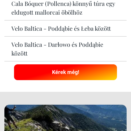
Cala Bóquer (Pollenca) könnyű túra egy
eldugott mallorcai öbölhöz
Velo Baltica - Poddąbie és Łeba között
Velo Baltica - Darłowo és Poddąbie
között
Kérek még!