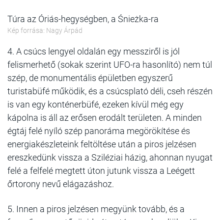
Túra az Óriás-hegységben, a Śnieżka-ra
Kép forrása: Nagy Árpád
4. A csúcs lengyel oldalán egy messziről is jól
felismerhető (sokak szerint UFO-ra hasonlító) nem túl
szép, de monumentális épületben egyszerű
turistabüfé működik, és a csúcsplató déli, cseh részén
is van egy konténerbüfé, ezeken kívül még egy
kápolna is áll az erősen erodált területen. A minden
égtáj felé nyíló szép panoráma megörökítése és
energiakészleteink feltöltése után a piros jelzésen
ereszkedünk vissza a Sziléziai házig, ahonnan nyugat
felé a felfelé megtett úton jutunk vissza a Leégett
őrtorony nevű elágazáshoz.
5. Innen a piros jelzésen megyünk tovább, és a