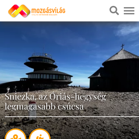
Śniezka, az Óriás-hegység
legmagasabb csúcsa