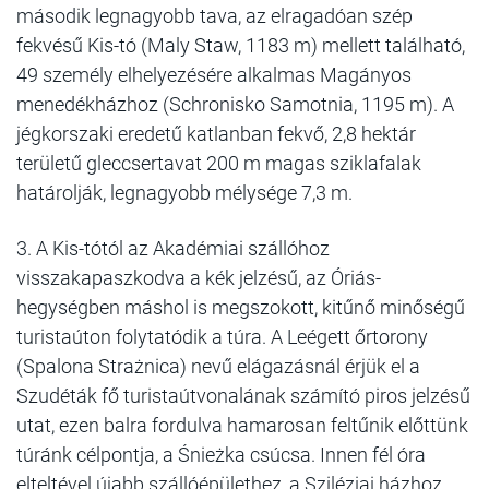
második legnagyobb tava, az elragadóan szép
fekvésű Kis-tó (Maly Staw, 1183 m) mellett található,
49 személy elhelyezésére alkalmas Magányos
menedékházhoz (Schronisko Samotnia, 1195 m). A
jégkorszaki eredetű katlanban fekvő, 2,8 hektár
területű gleccsertavat 200 m magas sziklafalak
határolják, legnagyobb mélysége 7,3 m.
3. A Kis-tótól az Akadémiai szállóhoz
visszakapaszkodva a kék jelzésű, az Óriás-
hegységben máshol is megszokott, kitűnő minőségű
turistaúton folytatódik a túra. A Leégett őrtorony
(Spalona Strażnica) nevű elágazásnál érjük el a
Szudéták fő turistaútvonalának számító piros jelzésű
utat, ezen balra fordulva hamarosan feltűnik előttünk
túránk célpontja, a Śnieżka csúcsa. Innen fél óra
elteltével újabb szállóépülethez, a Sziléziai házhoz