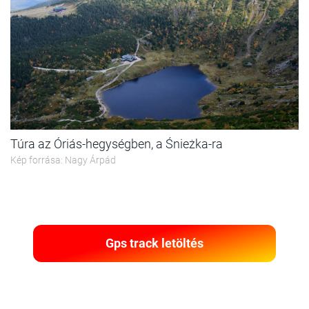
Túra az Óriás-hegységben, a Śnieżka-ra
Kép forrása: Nagy Árpád
Gps track letöltés