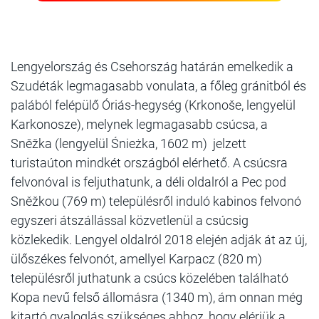
Lengyelország és Csehország határán emelkedik a
Szudéták legmagasabb vonulata, a főleg gránitból és
palából felépülő Óriás-hegység (Krkonoše, lengyelül
Karkonosze), melynek legmagasabb csúcsa, a
Sněžka (lengyelül Śnieżka, 1602 m) jelzett
turistaúton mindkét országból elérhető. A csúcsra
felvonóval is feljuthatunk, a déli oldalról a Pec pod
Sněžkou (769 m) településről induló kabinos felvonó
egyszeri átszállással közvetlenül a csúcsig
közlekedik. Lengyel oldalról 2018 elején adják át az új,
ülőszékes felvonót, amellyel Karpacz (820 m)
településről juthatunk a csúcs közelében található
Kopa nevű felső állomásra (1340 m), ám onnan még
kitartó gyaloglás szükséges ahhoz, hogy elérjük a