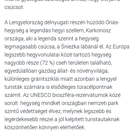
csúcsot.
A Lengyelország délnyugati részén húzódó Óriás-
hegység a legendás hegyi szellem, Karkonosz
országa, aki a legenda szerint a hegység
legmagasabb csúcsa, a Śnieżka lábánál él. Az Európa
legszebb hegyvonulatai közé tartozó hegység
nagyobb része (72 %) cseh területen található,
egyedülállóan gazdag állat- és növényvilága,
különleges gránitsziklái miatt azonban a lengyel
turisták számára is elsődleges túracélpontnak
számít. Az UNESCO bioszféra-rezervátumok közé
sorolt hegység mindkét országban nemzeti park
szintű védettséget élvez, melynek legszebb és
legérdekesebb részei a jól kiépített turistautaknak
köszönhetően könnyen elérhetőek.