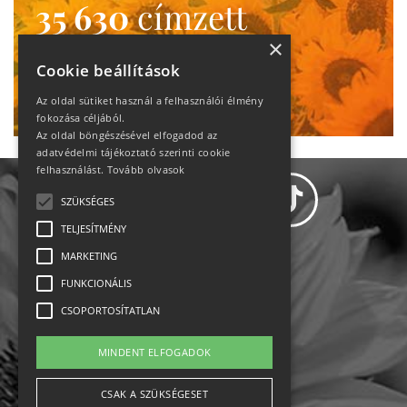
35 630
címzett
heti motiváció
×
Cookie beállítások
Ne maradj le!
Az oldal sütiket használ a felhasználói élmény
fokozása céljából.
Az oldal böngészésével elfogadod az
adatvédelmi tájékoztató szerinti cookie
felhasználást.
Tovább olvasok
SZÜKSÉGES
TELJESÍTMÉNY
MARKETING
Adatvédelem
FUNKCIONÁLIS
CSOPORTOSÍTATLAN
Állásajánlatok
MINDENT ELFOGADOK
Impresszum-kapcsolat
CSAK A SZÜKSÉGESET
Jogi nyilatkozat