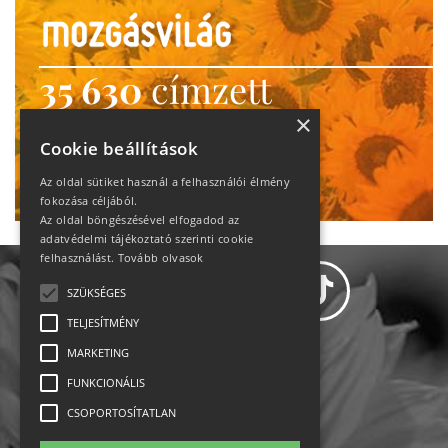
35 630
címzett
heti motiváció
×
Cookie beállítások
Ne maradj le!
Az oldal sütiket használ a felhasználói élmény
fokozása céljából.
Az oldal böngészésével elfogadod az
adatvédelmi tájékoztató szerinti cookie
felhasználást.
Tovább olvasok
SZÜKSÉGES
TELJESÍTMÉNY
MARKETING
Adatvédelem
FUNKCIONÁLIS
CSOPORTOSÍTATLAN
Állásajánlatok