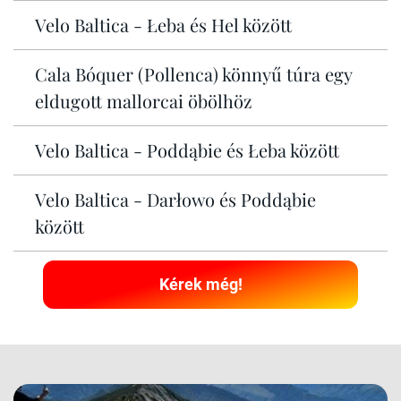
Velo Baltica - Łeba és Hel között
Cala Bóquer (Pollenca) könnyű túra egy
eldugott mallorcai öbölhöz
Velo Baltica - Poddąbie és Łeba között
Velo Baltica - Darłowo és Poddąbie
között
Kérek még!