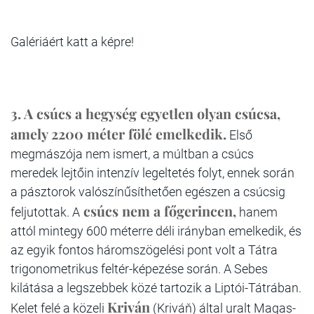
Galériáért katt a képre!
3. A csúcs a hegység egyetlen olyan csúcsa,
amely 2200 méter fölé emelkedik.
Első
megmászója nem ismert, a múltban a csúcs
meredek lejtőin intenzív legeltetés folyt, ennek során
a pásztorok valószínűsíthetően egészen a csúcsig
csúcs nem a főgerincen,
feljutottak. A
hanem
attól mintegy 600 méterre déli irányban emelkedik, és
az egyik fontos háromszögelési pont volt a Tátra
trigonometrikus feltér-képezése során. A Sebes
kilátása a legszebbek közé tartozik a Liptói-Tátrában.
Kriván
Kelet felé a közeli
(Kriváň) által uralt Magas-