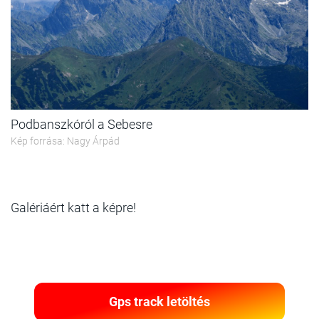
Podbanszkóról a Sebesre
Kép forrása: Nagy Árpád
Galériáért katt a képre!
Gps track letöltés