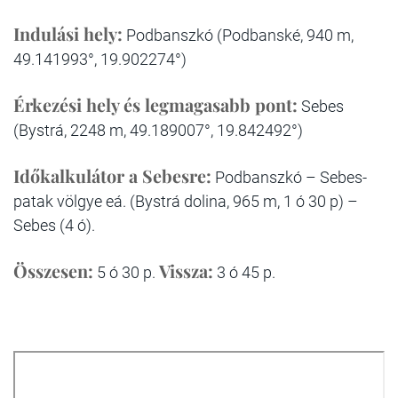
Indulási hely:
Podbanszkó (Podbanské, 940 m,
49.141993°, 19.902274°)
Érkezési hely és legmagasabb pont:
Sebes
(Bystrá, 2248 m, 49.189007°, 19.842492°)
Időkalkulátor a Sebesre:
Podbanszkó – Sebes-
patak völgye eá. (Bystrá dolina, 965 m, 1 ó 30 p) –
Sebes (4 ó).
Összesen:
Vissza:
5 ó 30 p.
3 ó 45 p.