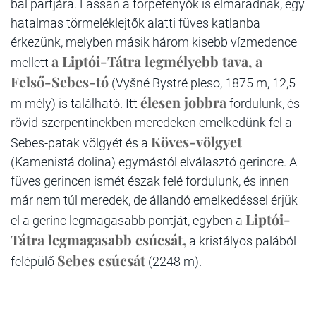
bal partjára. Lassan a törpefenyők is elmaradnak, egy
hatalmas törmeléklejtők alatti füves katlanba
érkezünk, melyben másik három kisebb vízmedence
a Liptói-Tátra legmélyebb tava, a
mellett
Felső-Sebes-tó
(Vyšné Bystré pleso, 1875 m, 12,5
élesen jobbra
m mély) is található. Itt
fordulunk, és
rövid szerpentinekben meredeken emelkedünk fel a
Köves-völgyet
Sebes-patak völgyét és a
(Kamenistá dolina) egymástól elválasztó gerincre. A
füves gerincen ismét észak felé fordulunk, és innen
már nem túl meredek, de állandó emelkedéssel érjük
Liptói-
el a gerinc legmagasabb pontját, egyben a
Tátra legmagasabb csúcsát,
a kristályos palából
Sebes csúcsát
felépülő
(2248 m).