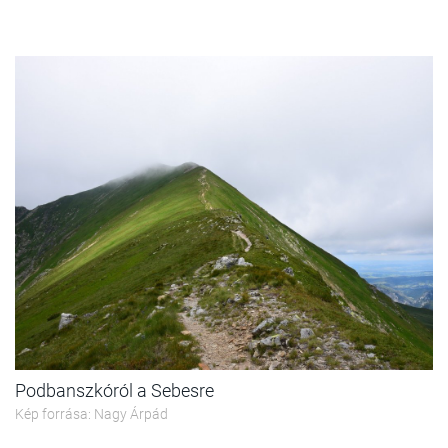
Podbanszkóról a Sebesre
Kép forrása: Nagy Árpád