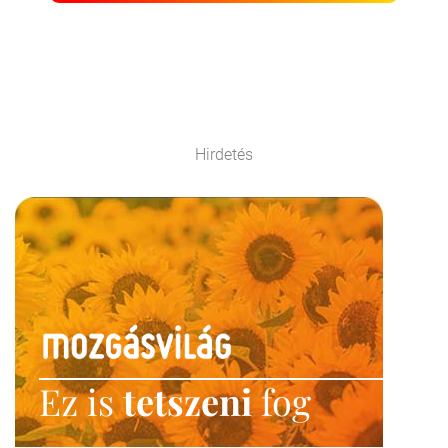
Hirdetés
Ez is
tetszeni
fog