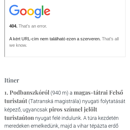
Itiner
1. Podbanszkóról
magas-tátrai Felső
(940 m) a
turistaút
(Tatranská magistrála) nyugati folytatását
piros színnel jelölt
képező, ugyancsak
turistaúton
nyugat felé indulunk. A túra kezdetén
meredeken emelkedünk, majd a vihar tépázta erdő