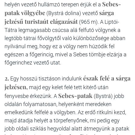
Sebes-
helyén vezető hullámzó terepen érjük el a
patak völgyébe
sárga
(Bystrá dolina) vezető
jelzésű turistaút elágazását
(965 m). A Liptói-
Tátra legmagasabb csúcsa alá felfutó völgynek a
legtöbb tátrai fővölgytől való különbözősége abban
nyilvánul meg, hogy ez a völgy nem húzódik fel
egészen a főgerincig, mivel a Sebes tömbje elzárja a
főgerinchez vezető utat.
2.
észak felé a sárga
Egy hosszú tisztáson indulunk
jelzésen,
majd egy kelet felé tett kitérő után
Sebes-patak
fenyvesbe érkezünk. A
(Bystrá) jobb
oldalán folyamatosan, helyenként meredeken
emelkedünk felfelé a völgyben. Az erdő ritkulni kezd,
majd átadja helyét a törpefenyőnek, mi pedig egy
jobb oldali sziklás hegyoldal alatt átmegyünk a patak