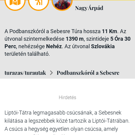
Nagy Árpád
A Podbanszkóról a Sebesre Túra hossza
11 Km
. Az
útvonal szintemelkedése
1390 m
, szintideje
5 Óra 30
Perc
, nehézsége
Nehéz
. Az útvonal
Szlovákia
területén található.
turazas/turautak
Podbanszkóról a Sebesre
Hirdetés
Liptói-Tátra legmagasabb csúcsának, a Sebesnek
kilátása a legszebbek közé tartozik a Liptói-Tátrában.
A csúcs a hegység egyetlen olyan csúcsa, amely