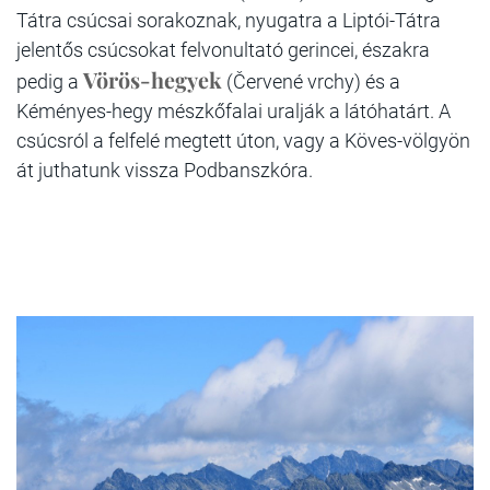
Tátra csúcsai sorakoznak, nyugatra a Liptói-Tátra
jelentős csúcsokat felvonultató gerincei, északra
Vörös-hegyek
pedig a
(Červené vrchy) és a
Kéményes-hegy mészkőfalai uralják a látóhatárt. A
csúcsról a felfelé megtett úton, vagy a Köves-völgyön
át juthatunk vissza Podbanszkóra.