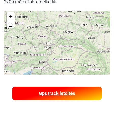
2200 méter fölé emelkedik.
+
-
Gps track letöltés