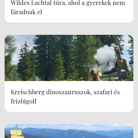
Wildes Lachtal túra, ahol a gyerekek nem
fáradnak el
Kreischberg dinoszauruszok, szafari és
frizbigolf