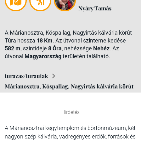
Nyáry Tamás
A Márianosztra, Kóspallag, Nagyirtás kálvária körút
Túra hossza
18 Km
. Az útvonal szintemelkedése
582 m
, szintideje
8 Óra
, nehézsége
Nehéz
. Az
útvonal
Magyarország
területén található.
turazas/turautak
Márianosztra, Kóspallag, Nagyirtás kálvária körút
Hirdetés
A Márianosztrai kegytemplom és börtönmúzeum, két
nagyon szép kálvária, vadregényes erdők, források és