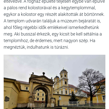
eltévedve. A fogház épülete teljesen egybe van épülve
a pálos rend kolostorával és a kegytemplommal,
egykor a kolostor egy részét alakították át börtönnek.
A templom udvarán találjuk a múzeum bejáratát is,
ahol főleg régebbi idők emlékeivel ismerkedhetünk
meg. Aki busszal érkezik, egy kicsit be kell sétálnia a
templomhoz, de érdemes, mert nagyon szép. Ha
megnéztük, indulhatunk is túrázni.