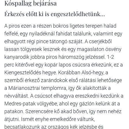
Kóspallag bejárása
Érkezés előtt ki is engesztelődhetünk…
A piros ezen a részen bokros ligetes terepen halad
felfelé, egy nyiladéknál fahidat találunk, valamint egy
elhagyott régi pince tátongó száját. A cserjékből
lassan tölgyesek lesznek és egy magaslaton ösvény
kanyarodik jobbra piros háromszög jelzéssel. 1-2
perc kitérővel egy kopár lapos csúcsra érkezünk, ez a
Kiengesztelődés hegye. Korábban Alsó-hegy, a
szemből érkező zarándokok első rálátási lehetősége
a Márianosztrai templomra, így ők alakították a
névváltást. A csúcsot elhagyva ereszkedni kezdünk a
Medres-patak völgyébe, ahol egy gázlón kelünk át a
patakon. Szerencsére kő akad bőven, így nem nehéz
átjutni. Ismét enyhe emelkedőre váltunk,
becsatlakozunk az országos kék jelzésbe és