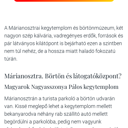
A Márianosztrai kegytemplom és börtönmúzeum, két
nagyon szép kálvária, vadregényes erdők, források és
pár látványos kilátópont is bejárható ezen a szintben
nem túl nehéz, de a hossza miatt haladó fokozatú
túrán.
Márianosztra. Börtön és látogatóközpont?
Magyarok Nagyasszonya Pálos kegytemplom
Márianosztrán a turista parkoló a börtön udvarán
van. Kissé meglepő lehet a kegytemplom mellett
bekanyarodva néhány rab szállító autó mellett
begördülni a parkolóba, pedig nem vagyunk