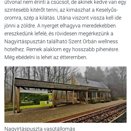
útvonal nem érinti a csúcsot, de akinek kedve van egy
szintesebb kitérőt tenni, az kimászhat a Keselyűs-
oromra, szép a kilátás. Utána viszont vissza kell ide
jönni a zöldre. A nyerget elhagyva meredekebben
ereszkedünk lefelé, és rövidesen megérkezünk a
Nagyirtáspusztán található Szent Orbán wellness
hotelhez. Remek alaklom egy hosszabb pihenésre.
Még ebédelni is lehet az étteremben.
Nagyírtáspuszta vasútállomás