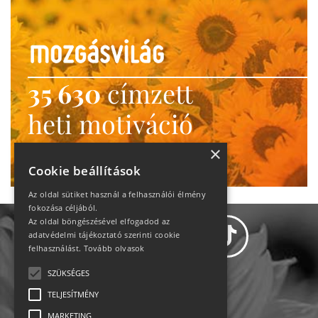
35 630
címzett
heti motiváció
Ne maradj le!
×
Cookie beállítások
Az oldal sütiket használ a felhasználói élmény
fokozása céljából.
Az oldal böngészésével elfogadod az
adatvédelmi tájékoztató szerinti cookie
felhasználást.
Tovább olvasok
SZÜKSÉGES
Adatvédelem
TELJESÍTMÉNY
MARKETING