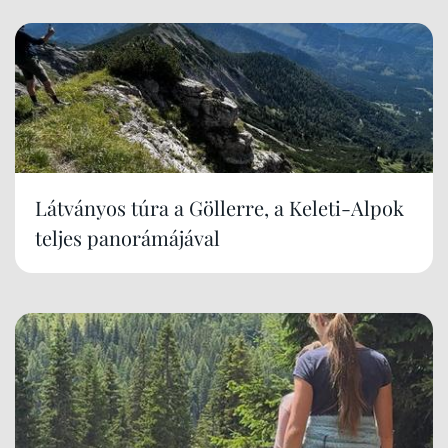
Látványos túra a Göllerre, a Keleti-Alpok
teljes panorámájával