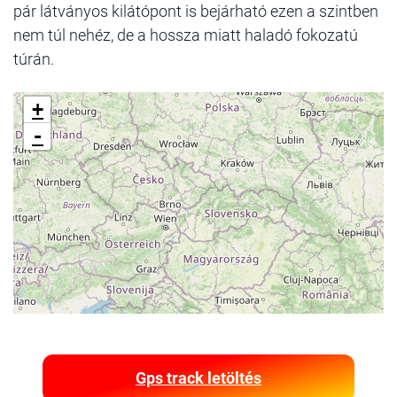
pár látványos kilátópont is bejárható ezen a szintben
nem túl nehéz, de a hossza miatt haladó fokozatú
túrán.
+
-
Gps track letöltés