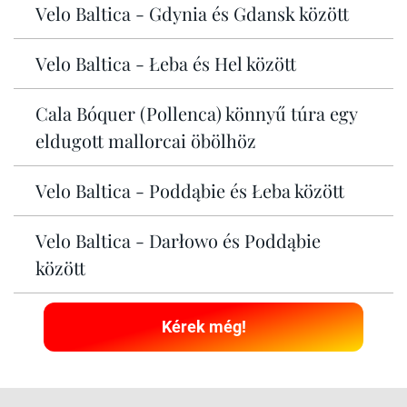
Velo Baltica - Gdynia és Gdansk között
Velo Baltica - Łeba és Hel között
Cala Bóquer (Pollenca) könnyű túra egy
eldugott mallorcai öbölhöz
Velo Baltica - Poddąbie és Łeba között
Velo Baltica - Darłowo és Poddąbie
között
Kérek még!