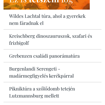
Wildes Lachtal túra, ahol a gyerekek
nem fáradnak el
Kreischberg dinoszauruszok, szafari és
frizbigolf
Grebenzen családi panorámatúra
Burgenlandi Serengeti -
madármegfigyelés kerékpárral
Pikniktúra a szőlődomb tetején
Lutzmannsburg mellett