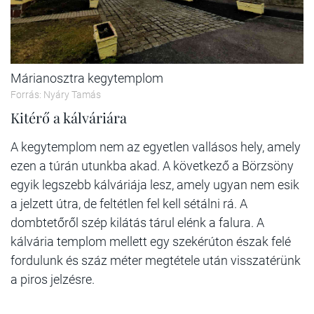
Márianosztra kegytemplom
Forrás: Nyáry Tamás
Kitérő a kálváriára
A kegytemplom nem az egyetlen vallásos hely, amely
ezen a túrán utunkba akad. A következő a Börzsöny
egyik legszebb kálváriája lesz, amely ugyan nem esik
a jelzett útra, de feltétlen fel kell sétálni rá. A
dombtetőről szép kilátás tárul elénk a falura. A
kálvária templom mellett egy szekérúton észak felé
fordulunk és száz méter megtétele után visszatérünk
a piros jelzésre.