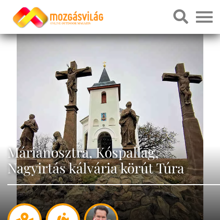
Márianosztra, Kóspallag,
Nagyirtás kálvária körút Túra