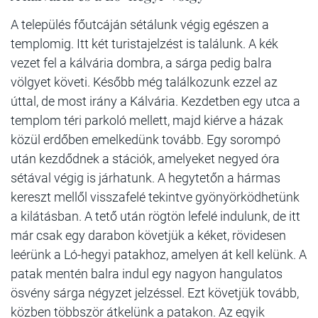
A település főutcáján sétálunk végig egészen a
templomig. Itt két turistajelzést is találunk. A kék
vezet fel a kálvária dombra, a sárga pedig balra
völgyet követi. Később még találkozunk ezzel az
úttal, de most irány a Kálvária. Kezdetben egy utca a
templom téri parkoló mellett, majd kiérve a házak
közül erdőben emelkedünk tovább. Egy sorompó
után kezdődnek a stációk, amelyeket negyed óra
sétával végig is járhatunk. A hegytetőn a hármas
kereszt mellől visszafelé tekintve gyönyörködhetünk
a kilátásban. A tető után rögtön lefelé indulunk, de itt
már csak egy darabon követjük a kéket, rövidesen
leérünk a Ló-hegyi patakhoz, amelyen át kell kelünk. A
patak mentén balra indul egy nagyon hangulatos
ösvény sárga négyzet jelzéssel. Ezt követjük tovább,
közben többször átkelünk a patakon. Az egyik