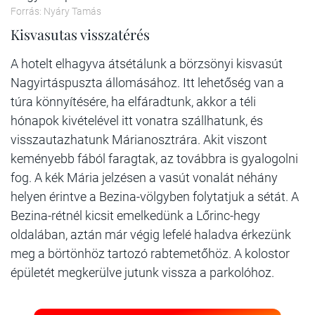
Forrás: Nyáry Tamás
Kisvasutas visszatérés
A hotelt elhagyva átsétálunk a börzsönyi kisvasút
Nagyirtáspuszta állomásához. Itt lehetőség van a
túra könnyítésére, ha elfáradtunk, akkor a téli
hónapok kivételével itt vonatra szállhatunk, és
visszautazhatunk Márianosztrára. Akit viszont
keményebb fából faragtak, az továbbra is gyalogolni
fog. A kék Mária jelzésen a vasút vonalát néhány
helyen érintve a Bezina-völgyben folytatjuk a sétát. A
Bezina-rétnél kicsit emelkedünk a Lőrinc-hegy
oldalában, aztán már végig lefelé haladva érkezünk
meg a börtönhöz tartozó rabtemetőhöz. A kolostor
épületét megkerülve jutunk vissza a parkolóhoz.