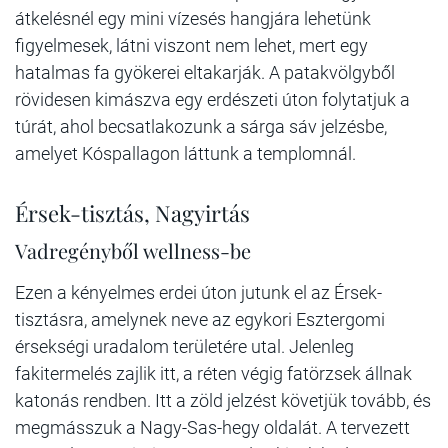
átkelésnél egy mini vízesés hangjára lehetünk
figyelmesek, látni viszont nem lehet, mert egy
hatalmas fa gyökerei eltakarják. A patakvölgyből
rövidesen kimászva egy erdészeti úton folytatjuk a
túrát, ahol becsatlakozunk a sárga sáv jelzésbe,
amelyet Kóspallagon láttunk a templomnál.
Érsek-tisztás, Nagyirtás
Vadregényből wellness-be
Ezen a kényelmes erdei úton jutunk el az Érsek-
tisztásra, amelynek neve az egykori Esztergomi
érsekségi uradalom területére utal. Jelenleg
fakitermelés zajlik itt, a réten végig fatörzsek állnak
katonás rendben. Itt a zöld jelzést követjük tovább, és
megmásszuk a Nagy-Sas-hegy oldalát. A tervezett