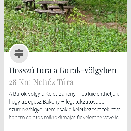
Hosszú túra a Burok-völgyben
28 Km Nehéz Túra
A Burok-völgy a Kelet-Bakony – és kijelenthetjük,
hogy az egész Bakony – legtitokzatosabb
szurdokvölgye. Nem csak a keletkezését tekintve,
hanem sajátos mikroklímáját figyelembe véve is
igazi dzsungel. A szurdok hossza 12 km, de ha