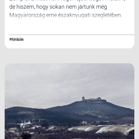
de hiszem, hogy sokan nem jártunk még
Magyarország eme északnyugati szegletében.
Egy látványosan felújított várat fogunk
meglátogatni, és a Zempléni-hegység
legmagasabb hegyét is meghódítjuk, amely a
#túrázás
magyar-szlovák határon található.