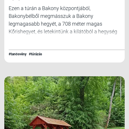
Ezen a túrán a Bakony központjából,
Bakonybélből megmásszuk a Bakony
legmagasabb hegyét, a 708 méter magas
Kőrishegyet, és letekintünk a kilátóból a hegység
panorámájára. Mindezt úgy tesszük, hogy
közben felkeressük a legérdekesebb,
leglátványosabb helyeket út közben.
#tanösvény
#túrázás