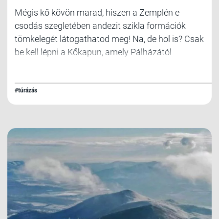
Mégis kő kövön marad, hiszen a Zemplén e
csodás szegletében andezit szikla formációk
tömkelegét látogathatod meg! Na, de hol is? Csak
be kell lépni a Kőkapun, amely Pálházától
délnyugatra, Kishutától 5 kilométerre a Kemence-
patak völgyében található. Autóval
megközelíthető, mert itt található a Kőkapu
#túrázás
Vadászkastély hotel. Ha nincs autód, akkor
március közepétől november végéig Pálházáról
az erdei kisvasúttal is ide tudsz utazni.