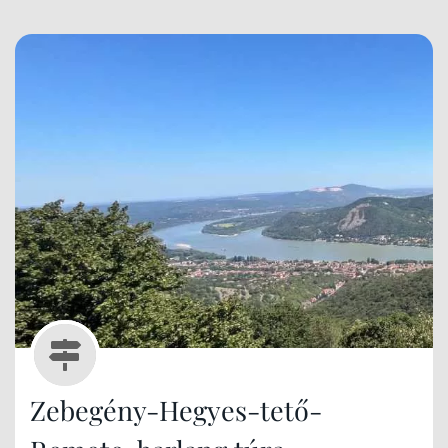
árnyékában! Aba Amádé öröksége ma is büszkén
tekint a völgyekre, és te bármikor
meglátogathatod! Csak egy turista jelzést kell
követned!
Zebegény-Hegyes-tető-