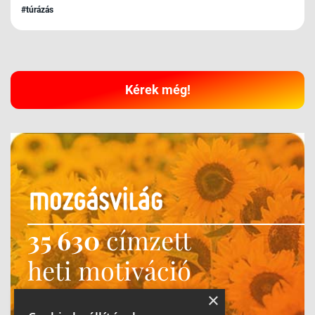
#túrázás
Kérek még!
35 630
címzett
heti motiváció
Ne maradj le!
×