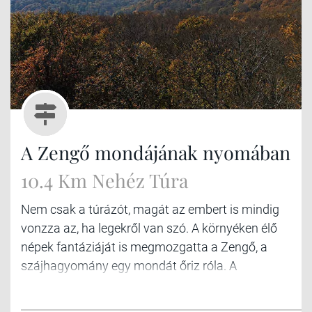
A Zengő mondájának nyomában
10.4 Km Nehéz Túra
Nem csak a túrázót, magát az embert is mindig
vonzza az, ha legekről van szó. A környéken élő
népek fantáziáját is megmozgatta a Zengő, a
szájhagyomány egy mondát őriz róla. A
Mecsekben járva ezért kihagyhatatlan, hogy meg
ne másszuk, már csak azért is, mert a hegység