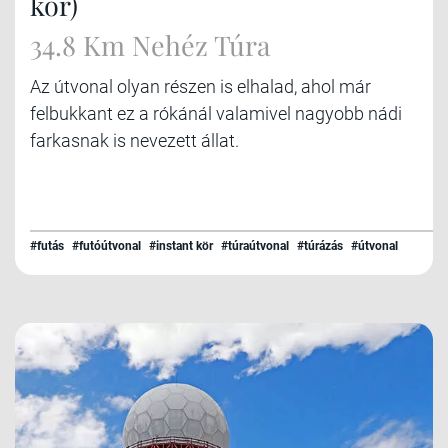
kör)
34.8 Km Nehéz Túra
Az útvonal olyan részen is elhalad, ahol már
felbukkant ez a rókánál valamivel nagyobb nádi
farkasnak is nevezett állat.
#futás
#futóútvonal
#instant kör
#túraútvonal
#túrázás
#útvonal