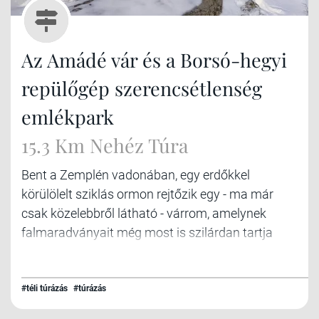
Az Amádé vár és a Borsó-hegyi
repülőgép szerencsétlenség
emlékpark
15.3 Km Nehéz Túra
Bent a Zemplén vadonában, egy erdőkkel
körülölelt sziklás ormon rejtőzik egy - ma már
csak közelebbről látható - várrom, amelynek
falmaradványait még most is szilárdan tartja
össze a 700 éves habarcs! Olyan építőmesterek
építették, akik igazán értették a mesterségüket!
Kellett is, hiszen ez a vár királyok és várurak
#téli túrázás
#túrázás
stratégiai és diplomáciai fellegvára volt Kassa