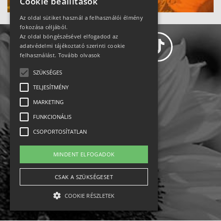
Cookie beállítások
Az oldal sütiket használ a felhasználói élmény
fokozása céljából.
Az oldal böngészésével elfogadod az
adatvédelmi tájékoztató szerinti cookie
felhasználást.
Tovább olvasok
SZÜKSÉGES
Adatvédelem
TELJESÍTMÉNY
MARKETING
Állásajánlatok
FUNKCIONÁLIS
Impresszum-kapcsolat
CSOPORTOSÍTATLAN
Jogi nyilatkozat
MINDENT ELFOGADOK
Rólunk
CSAK A SZÜKSÉGESET
COOKIE RÉSZLETEK
English