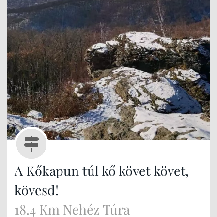
A Kőkapun túl kő követ követ,
kövesd!
18.4 Km Nehéz Túra