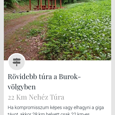
Rövidebb túra a Burok-
völgyben
22 Km Nehéz Túra
Ha kompromisszum képes vagy elhagyni a giga
távot, akkor 28 km helyett csak 22 km-es