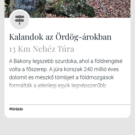
Kalandok az Ördög-árokban
13 Km Nehéz Túra
A Bakony legszebb szurdoka, ahol a földrengésé
volta a főszerep. A júra korszak 240 millió éves
dolomit és mészkő tömbjeit a földmozgások
formálták a jelenlegi egyik legnépszerűbb
kiaránduló helyünkké. Fedezd fel az Ördög
játszóterét.
#túrázás