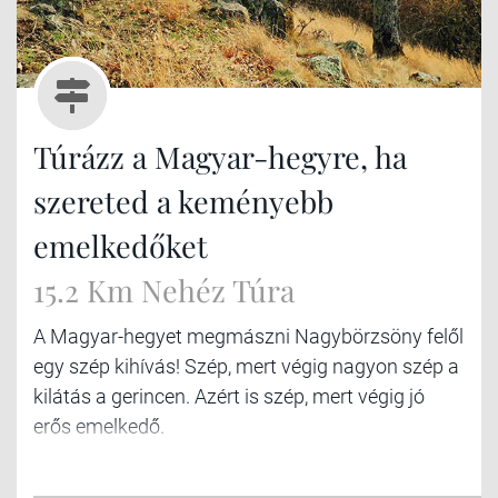
Túrázz a Magyar-hegyre, ha
szereted a keményebb
emelkedőket
15.2 Km Nehéz Túra
A Magyar-hegyet megmászni Nagybörzsöny felől
egy szép kihívás! Szép, mert végig nagyon szép a
kilátás a gerincen. Azért is szép, mert végig jó
erős emelkedő.