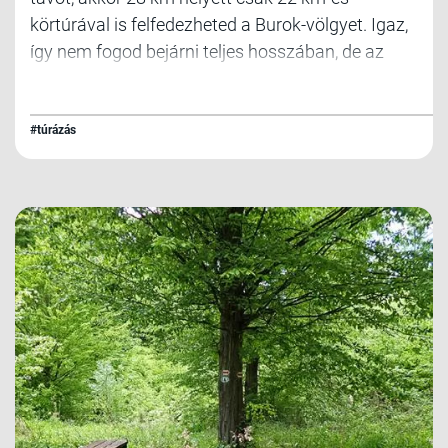
körtúrával is felfedezheted a Burok-völgyet. Igaz,
így nem fogod bejárni teljes hosszában, de az
esszenciális részeit nem hagyod ki. A Bakony
legvadregényesebb szurdokvölgyének középső
része szinte mindent megmutat, amit látni
#túrázás
érdemes.