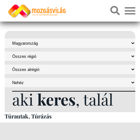
aki
keres
, talál
Túrautak, Túrázás