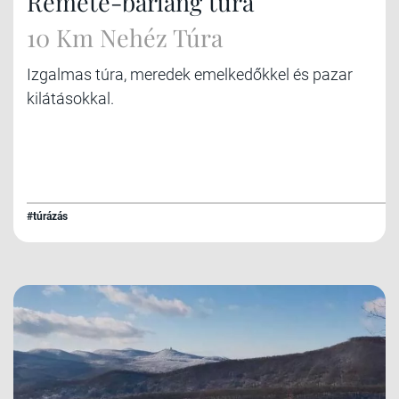
Remete-barlang túra
10 Km Nehéz Túra
Izgalmas túra, meredek emelkedőkkel és pazar
kilátásokkal.
#túrázás