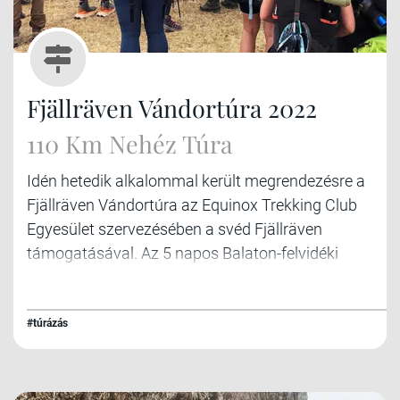
Fjällräven Vándortúra 2022
110 Km Nehéz Túra
Idén hetedik alkalommal került megrendezésre a
Fjällräven Vándortúra az Equinox Trekking Club
Egyesület szervezésében a svéd Fjällräven
támogatásával. Az 5 napos Balaton-felvidéki
vándorláson összesen 143 túrázó vett részt, akik
teljes túra felszerelésükkel a hátizsákjukban
teljesítették a rövidebb 80, vagy a hosszabb 110
#túrázás
km-es távot. A mezőnyben idén már számos
külföldi résztvevő is rajtolt, összesen 11
országból érkeztek túrázók.