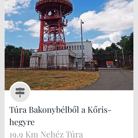
Túra Bakonybélből a Kőris-
hegyre
19.9 Km Nehéz Túra