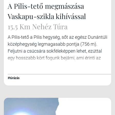
A Pilis-tető megmászása
Vaskapu-szikla kihívással
15.5 Km Nehéz Túra
A Pilis-tető a Pilis hegység, sőt az egész Dunántúli
középhegység legmagasabb pontja (756 m).
Feljutni a csúcsára sokféleképpen lehet, ezúttal
egy hosszabb kört fogunk bejárni, ami érinti az
összes környékbeli érdekességet. Kolostorrom,
sziklák, szurdokvölgy és kilátó, amelyek
megismerése szinte kötelező.
#túrázás