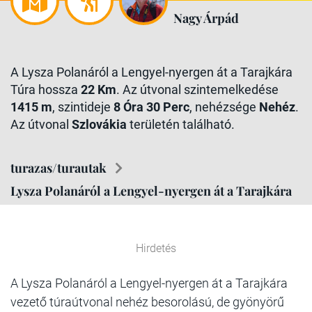
Nagy Árpád
A Lysza Polanáról a Lengyel-nyergen át a Tarajkára
Túra hossza
22 Km
. Az útvonal szintemelkedése
1415 m
, szintideje
8 Óra 30 Perc
, nehézsége
Nehéz
.
Az útvonal
Szlovákia
területén található.
turazas/turautak
Lysza Polanáról a Lengyel-nyergen át a Tarajkára
Hirdetés
A Lysza Polanáról a Lengyel-nyergen át a Tarajkára
vezető túraútvonal nehéz besorolású, de gyönyörű