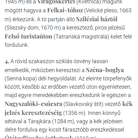
Virágoskertet
1945 m) és a
(Kvetnica) magunk
Felkai-tóhoz
mögött hagyva a
(Velické pleso, 1663
Sziléziai háztól
m) érkezünk. A tó partján álló
(Sliezsky dom, 1670 m) a keresztező, piros jelzésű
Felső turistaúton
(Tatranská magistrála) kelet felé
fordulunk.
4.
A rövid szakaszon sziklás ösvény lassan
Széna-boglya
emelkedik, miközben keresztezi a
(Senná kopa) déli hegyoldalát. Az eleinte törpefenyők
között, később az erdőben vezető úton egyenletesen,
majd egyre meredekebben ereszkedünk le egészen a
Nagyszalóki-csúcsra
kék
(Slavkovský štít) vezető
jelzés keresztezéséig
(1356 m). Innen könnyű
sétával a Tarajkára (1284 m), vagy a kék jelzésen
délre fordulva egy kicsit fárasztóbb ereszkedéssel
Ótátrafüredre juthatunk