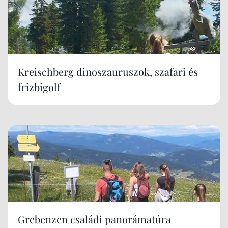
Kreischberg dinoszauruszok, szafari és
frizbigolf
Grebenzen családi panorámatúra