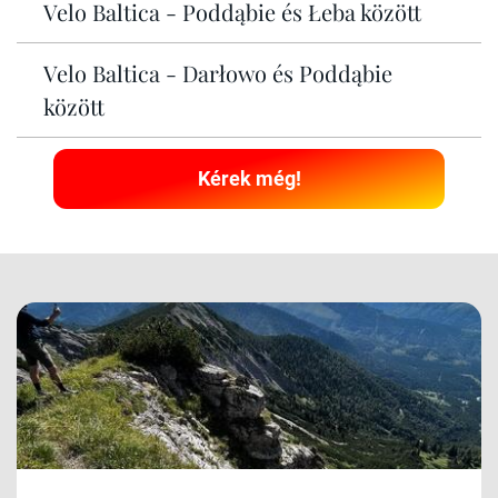
Velo Baltica - Poddąbie és Łeba között
Velo Baltica - Darłowo és Poddąbie
között
Kérek még!