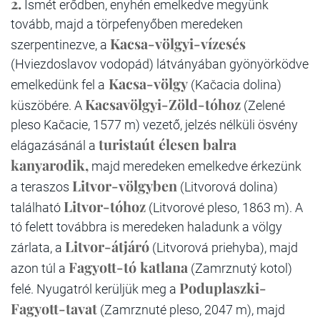
2.
Ismét erődben, enyhén emelkedve megyünk
tovább, majd a törpefenyőben meredeken
Kacsa-völgyi-vízesés
szerpentinezve, a
(Hviezdoslavov vodopád) látványában gyönyörködve
Kacsa-völgy
emelkedünk fel a
(Kačacia dolina)
Kacsavölgyi-Zöld-tóhoz
küszöbére. A
(Zelené
pleso Kačacie, 1577 m) vezető, jelzés nélküli ösvény
turistaút élesen balra
elágazásánál a
kanyarodik,
majd meredeken emelkedve érkezünk
Litvor-völgyben
a teraszos
(Litvorová dolina)
Litvor-tóhoz
található
(Litvorové pleso, 1863 m). A
tó felett továbbra is meredeken haladunk a völgy
Litvor-átjáró
zárlata, a
(Litvorová priehyba), majd
Fagyott-tó katlana
azon túl a
(Zamrznutý kotol)
Poduplaszki-
felé. Nyugatról kerüljük meg a
Fagyott-tavat
(Zamrznuté pleso, 2047 m), majd