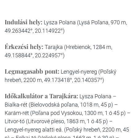
Indulási hely:
Lysza Polana (Lysá Poľana, 970 m,
49.263442°, 20.114922°)
Érkezési hely:
Tarajka (Hrebienok, 1284 m,
49.158844°, 20.224957°)
Legmagasabb pont:
Lengyel-nyereg (Poľský
hrebeň, 2200 m, 49.173418°, 20.140357°)
Időkalkulátor a Tarajkára:
Lysza Polana –
Bialka-rét (Bielovodská poľana, 1018 m, 45 p) –
Karám-rét (Poľana pod Vysokou, 1300 m, 1 ó 45 p) –
Litvor-tó (Litvorové pleso, 1863 m, 1 ó 45 p) –
Lengyel-nyereg alatti eá. (Poľský hrebeň, 2200 m, 45
p) – Felkai-tó (Velické pleso, 1663 m, 1 ó 30 p) –