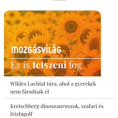
Ez is
tetszeni
fog
Wildes Lachtal túra, ahol a gyerekek
nem fáradnak el
Kreischberg dinoszauruszok, szafari és
frizbigolf