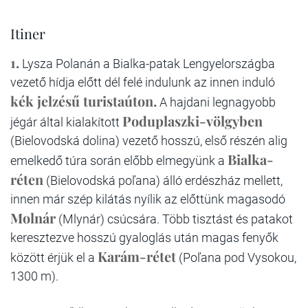
Itiner
1.
Lysza Polanán a Bialka-patak Lengyelországba
vezető hídja előtt dél felé indulunk az innen induló
kék jelzésű turistaúton.
A hajdani legnagyobb
Poduplaszki-völgyben
jégár által kialakított
(Bielovodská dolina) vezető hosszú, első részén alig
Bialka-
emelkedő túra során előbb elmegyünk a
réten
(Bielovodská poľana) álló erdészház mellett,
innen már szép kilátás nyílik az előttünk magasodó
Molnár
(Mlynár) csúcsára. Több tisztást és patakot
keresztezve hosszú gyaloglás után magas fenyők
Karám-rétet
között érjük el a
(Poľana pod Vysokou,
1300 m).