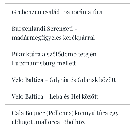
Grebenzen családi panorámatúra
Burgenlandi Serengeti -
madármegfigyelés kerékpárral
Pikniktúra a szőlődomb tetején
Lutzmannsburg mellett
Velo Baltica - Gdynia és Gdansk között
Velo Baltica - Łeba és Hel között
Cala Bóquer (Pollenca) könnyű túra egy
eldugott mallorcai öbölhöz