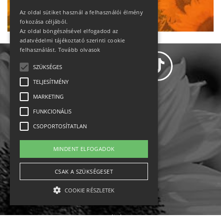
Ne maradj le!
Az oldal sütiket használ a felhasználói élmény
fokozása céljából.
Az oldal böngészésével elfogadod az
adatvédelmi tájékoztató szerinti cookie
felhasználást.
Tovább olvasok
SZÜKSÉGES
TELJESÍTMÉNY
MARKETING
Adatvédelem
FUNKCIONÁLIS
CSOPORTOSÍTATLAN
Állásajánlatok
MINDENT ELFOGADOK
Impresszum-kapcsolat
CSAK A SZÜKSÉGESET
Jogi nyilatkozat
COOKIE RÉSZLETEK
Rólunk
English