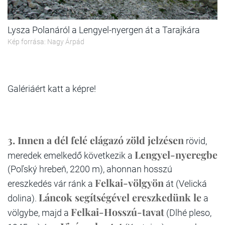
Lysza Polanáról a Lengyel-nyergen át a Tarajkára
Kép forrása: Nagy Árpád
Galériáért katt a képre!
3. Innen a dél felé elágazó zöld jelzésen
rövid,
Lengyel-nyeregbe
meredek emelkedő következik a
(Poľský hrebeň, 2200 m), ahonnan hosszú
Felkai-völgyön
ereszkedés vár ránk a
át (Velická
Láncok segítségével ereszkedünk le
dolina).
a
Felkai-Hosszú-tavat
völgybe, majd a
(Dlhé pleso,