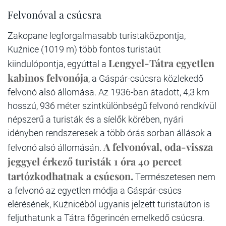
Felvonóval a csúcsra
Zakopane legforgalmasabb turistaközpontja,
Kuźnice (1019 m) több fontos turistaút
Lengyel-Tátra egyetlen
kiindulópontja, egyúttal a
kabinos felvonója
, a Gáspár-csúcsra közlekedő
felvonó alsó állomása. Az 1936-ban átadott, 4,3 km
hosszú, 936 méter szintkülönbségű felvonó rendkívül
népszerű a turisták és a síelők körében, nyári
idényben rendszeresek a több órás sorban állások a
A felvonóval, oda-vissza
felvonó alsó állomásán.
jeggyel érkező turisták 1 óra 40 percet
tartózkodhatnak a csúcson.
Természetesen nem
a felvonó az egyetlen módja a Gáspár-csúcs
elérésének, Kuźnicéból ugyanis jelzett turistaúton is
feljuthatunk a Tátra főgerincén emelkedő csúcsra.