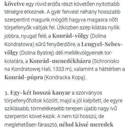
követve
egy rövid erdős részt követően nyitottabb
térségre érkeznek. A gyér fenvest néhány hosszabb
szerpentint magunk mögött hagyva magasra nőtt
törpefenyők váltják fel. Útközben szép kilátás nyílik
Konrád-völgy
jobbra, nyugat felé, a
(Dolina
Lengyel-Sebes-
Kondratowa) sűrű fenyőerdőire, a
völgy
(Dolina Bystrej) déli mellékvölgyeinek tor-
Konrád-menedékházra
kolatára, a
(Schronisko
na Kondratowej Hali, 1333 m), valamint a háttérben a
Konrád-púpra
(Kondracka Kopą).
3. Egy-két hosszú kanyar
a szórványos
törpefenyőfoltok között, majd a jól kiépített, de egyre
sziklásabb, törmelékesebb terepen újabb nagy ívű
szerpentin követ-kezik. A nem túl hosszú, de
néhol kissé meredek
meglehetősen fárasztó,