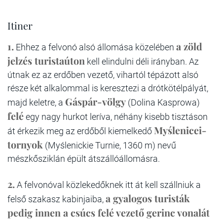
Itiner
1.
a zöld
Ehhez a felvonó alsó állomása közelében
jelzés turistaúton
kell elindulni déli irányban. Az
útnak ez az erdőben vezető, vihartól tépázott alsó
része két alkalommal is keresztezi a drótkötélpályát,
Gáspár-völgy
majd keletre, a
(Dolina Kasprowa)
felé
egy nagy hurkot leríva, néhány kisebb tisztáson
Myślenicei-
át érkezik meg az erdőből kiemelkedő
tornyok
(Myślenickie Turnie, 1360 m) nevű
mészkősziklán épült átszállóállomásra.
2.
A felvonóval közlekedőknek itt át kell szállniuk a
a gyalogos turisták
felső szakasz kabinjaiba,
pedig innen a csúcs felé vezető gerinc vonalát