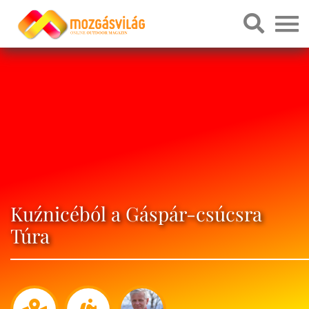
Kuźnicéból a Gáspár-csúcsra
Túra