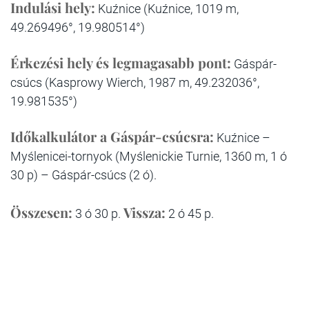
Indulási hely:
Kuźnice (Kuźnice, 1019 m,
49.269496°, 19.980514°)
Érkezési hely és legmagasabb pont:
Gáspár-
csúcs (Kasprowy Wierch, 1987 m, 49.232036°,
19.981535°)
Időkalkulátor a Gáspár-csúcsra:
Kuźnice –
Myślenicei-tornyok (Myślenickie Turnie, 1360 m, 1 ó
30 p) – Gáspár-csúcs (2 ó).
Összesen:
Vissza:
3 ó 30 p.
2 ó 45 p.