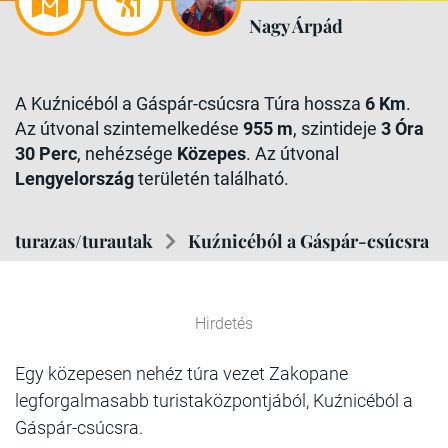
Nagy Árpád
A Kuźnicéból a Gáspár-csúcsra Túra hossza
6 Km
.
Az útvonal szintemelkedése
955 m
, szintideje
3 Óra
30 Perc
, nehézsége
Közepes
. Az útvonal
Lengyelország
területén található.
turazas/turautak
Kuźnicéból a Gáspár-csúcsra
Hirdetés
Egy közepesen nehéz túra vezet Zakopane
legforgalmasabb turistaközpontjából, Kuźnicéból a
Gáspár-csúcsra.