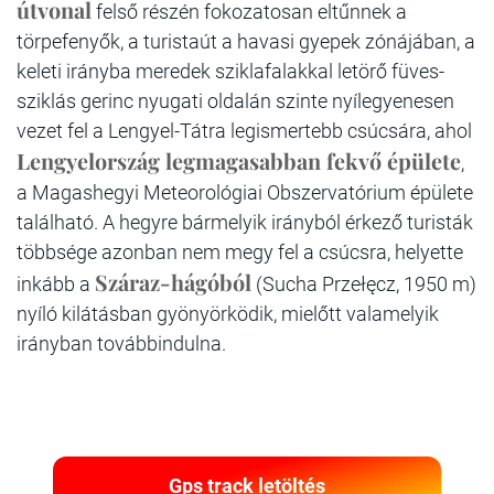
útvonal
felső részén fokozatosan eltűnnek a
törpefenyők, a turistaút a havasi gyepek zónájában, a
keleti irányba meredek sziklafalakkal letörő füves-
sziklás gerinc nyugati oldalán szinte nyílegyenesen
vezet fel a Lengyel-Tátra legismertebb csúcsára, ahol
Lengyelország legmagasabban fekvő épülete
,
a Magashegyi Meteorológiai Obszervatórium épülete
található. A hegyre bármelyik irányból érkező turisták
többsége azonban nem megy fel a csúcsra, helyette
Száraz-hágóból
inkább a
(Sucha Przełęcz, 1950 m)
nyíló kilátásban gyönyörködik, mielőtt valamelyik
irányban továbbindulna.
Gps track letöltés