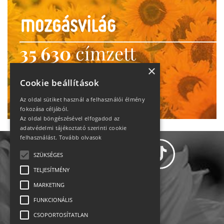
35 630
címzett
heti motiváció
×
Cookie beállítások
Ne maradj le!
Az oldal sütiket használ a felhasználói élmény
fokozása céljából.
Az oldal böngészésével elfogadod az
adatvédelmi tájékoztató szerinti cookie
felhasználást.
Tovább olvasok
SZÜKSÉGES
TELJESÍTMÉNY
MARKETING
Adatvédelem
FUNKCIONÁLIS
CSOPORTOSÍTATLAN
Állásajánlatok