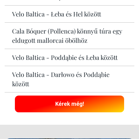
Velo Baltica - Łeba és Hel között
Cala Bóquer (Pollenca) könnyű túra egy
eldugott mallorcai öbölhöz
Velo Baltica - Poddąbie és Łeba között
Velo Baltica - Darłowo és Poddąbie
között
Kérek még!