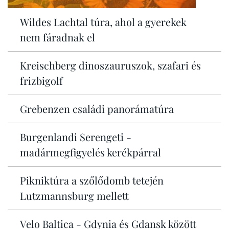
Wildes Lachtal túra, ahol a gyerekek
nem fáradnak el
Kreischberg dinoszauruszok, szafari és
frizbigolf
Grebenzen családi panorámatúra
Burgenlandi Serengeti -
madármegfigyelés kerékpárral
Pikniktúra a szőlődomb tetején
Lutzmannsburg mellett
Velo Baltica - Gdynia és Gdansk között