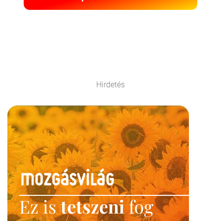
Hirdetés
Ez is
tetszeni
fog