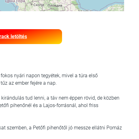
rack letöltés
 fokos nyári napon tegyétek, mivel a túra első
űz az ember fejére a nap.
irándulás tud lenni, a táv nem éppen rövid, de közben
fi pihenőnél és a Lajos-forrásnál, ahol friss
kat szemben, a Petőfi pihenőtől jó messze ellátni Pomáz