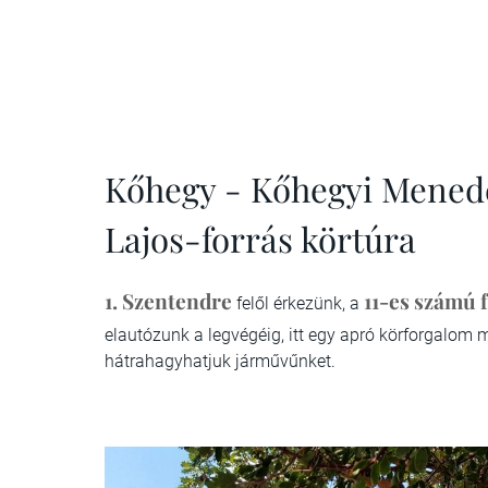
Kőhegy - Kőhegyi Menedé
Lajos-forrás körtúra
1.
Szentendre
11-es számú 
felől érkezünk, a
elautózunk a legvégéig, itt egy apró körforgalom m
hátrahagyhatjuk járművűnket.