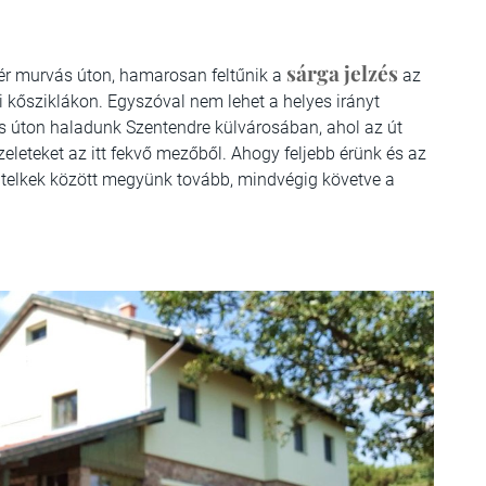
sárga jelzés
ér murvás úton, hamarosan feltűnik a
az
i kősziklákon. Egyszóval nem lehet a helyes irányt
ás úton haladunk Szentendre külvárosában, ahol az út
eleteket az itt fekvő mezőből. Ahogy feljebb érünk és az
i telkek között megyünk tovább, mindvégig követve a