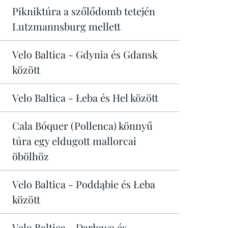
Pikniktúra a szőlődomb tetején
Lutzmannsburg mellett
Velo Baltica - Gdynia és Gdansk
között
Velo Baltica - Łeba és Hel között
Cala Bóquer (Pollenca) könnyű
túra egy eldugott mallorcai
öbölhöz
Velo Baltica - Poddąbie és Łeba
között
Velo Baltica - Darłowo és