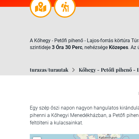
A Kőhegy - Petőfi pihenő - Lajos-forrás körtúra T
szintideje
3 Óra 30 Perc
, nehézsége
Közepes
. Az
turazas/turautak
Kőhegy - Petőfi pihenő - 
Egy szép őszi napon nagyon hangulatos kirándulás
pihenni a Kőhegyi Menedékházban, a Petőfi pihenőné
feltölteni a kulacsainkat.