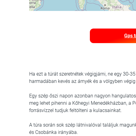
Gps t
Ha ezt a túrát szeretnétek végigjárni, ne egy 30-35
harmadában kevés az árnyék és a völgyben végig t
Egy szép őszi napon azonban nagyon hangulatos k
meg lehet pihenni a Kőhegyi Menedékházban, a Pető
forrásvízzel tudjuk feltölteni a kulacsainkat.
A túra során sok szép látnivalóval találjuk magun
és Csobánka irányába.