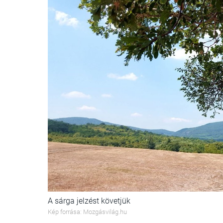
A sárga jelzést követjük
Kép forrása: Mozgásvilág.hu