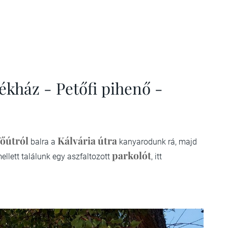
kház - Petőfi pihenő -
főútról
Kálvária útra
balra a
kanyarodunk rá, majd
parkolót
ellett találunk egy aszfaltozott
, itt