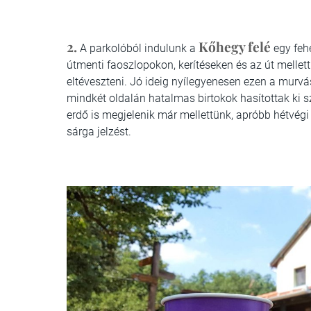
2.
Kőhegy felé
A parkolóból indulunk a
egy feh
útmenti faoszlopokon, kerítéseken és az út mellett
eltéveszteni. Jó ideig nyílegyenesen ezen a murv
mindkét oldalán hatalmas birtokok hasítottak ki sz
erdő is megjelenik már mellettünk, apróbb hétvég
sárga jelzést.