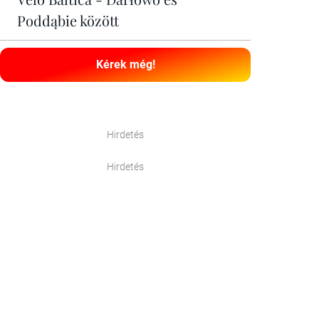
Poddąbie között
Kérek még!
Hirdetés
Hirdetés