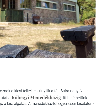
nak a kicsi telkek és kinyílik a táj. Balra nagy ívben
Kőhegyi Menedékházig
 utat a
. Itt betérhetünk
 jó a kiszolgálás. A menedékháztól egyenesen kisétálunk