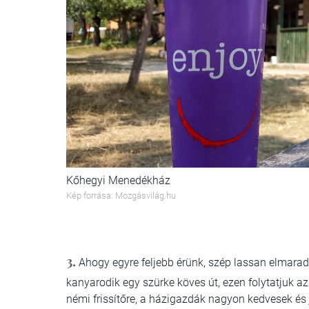
Kőhegyi Menedékház
Kép forrása: Mozgásvilág.hu
3.
Ahogy egyre feljebb érünk, szép lassan elmaradoz
kanyarodik egy szürke köves út, ezen folytatjuk az
némi frissítőre, a házigazdák nagyon kedvesek és