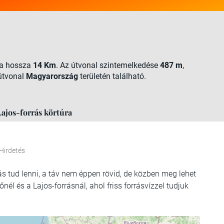
úra hossza
14 Km
. Az útvonal szintemelkedése
487 m
,
 útvonal
Magyarország
területén található.
Lajos-forrás körtúra
Hirdetés
 tud lenni, a táv nem éppen rövid, de közben meg lehet
l és a Lajos-forrásnál, ahol friss forrásvízzel tudjuk