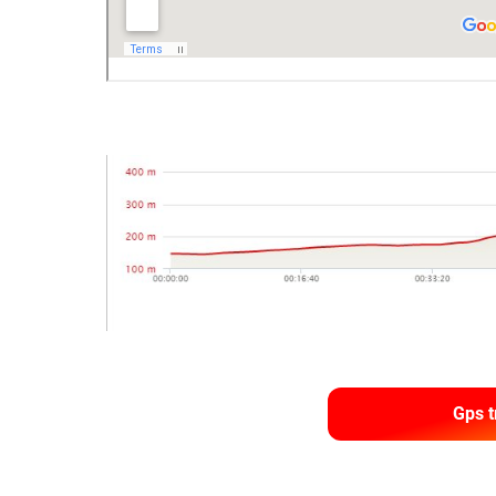
Gps t