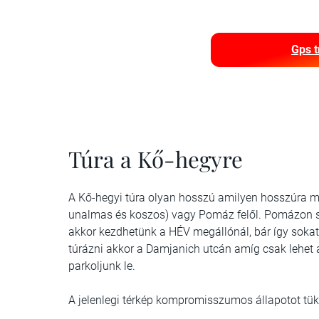
Gps t
Túra a Kő-hegyre
A Kő-hegyi túra olyan hosszú amilyen hosszúra mi
unalmas és koszos) vagy Pomáz felől. Pomázon sz
akkor kezdhetünk a HÉV megállónál, bár így soka
túrázni akkor a Damjanich utcán amíg csak lehet 
parkoljunk le.
A jelenlegi térkép kompromisszumos állapotot tü