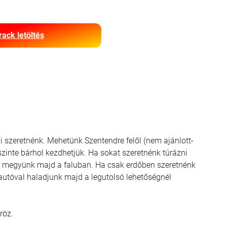
rack letöltés
 szeretnénk. Mehetünk Szentendre felől (nem ajánlott-
inte bárhol kezdhetjük. Ha sokat szeretnénk túrázni
t megyünk majd a faluban. Ha csak erdőben szeretnénk
autóval haladjunk majd a legutolsó lehetőségnél
kröz.