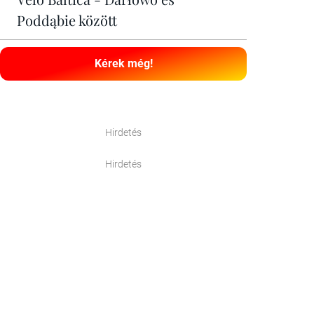
Poddąbie között
Kérek még!
Hirdetés
Hirdetés