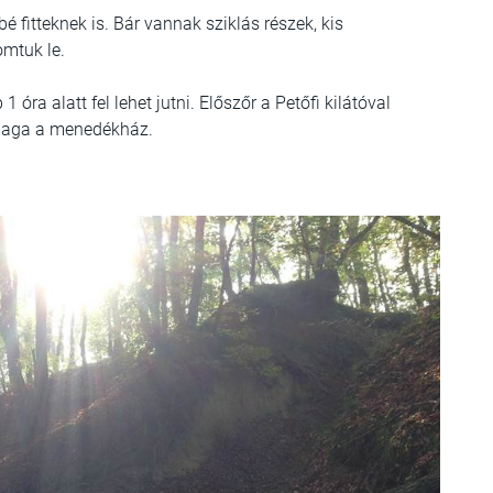
 fitteknek is. Bár vannak sziklás részek, kis
yomtuk le.
 óra alatt fel lehet jutni. Előszőr a Petőfi kilátóval
n maga a menedékház.