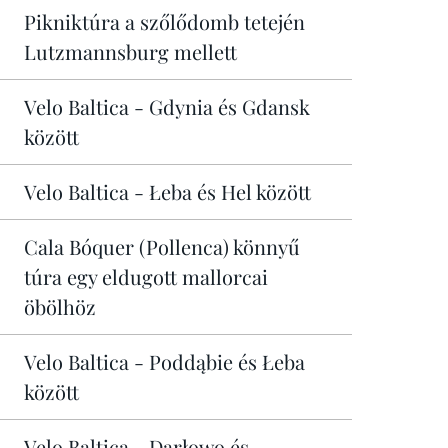
Pikniktúra a szőlődomb tetején
Lutzmannsburg mellett
Velo Baltica - Gdynia és Gdansk
között
Velo Baltica - Łeba és Hel között
Cala Bóquer (Pollenca) könnyű
túra egy eldugott mallorcai
öbölhöz
Velo Baltica - Poddąbie és Łeba
között
Velo Baltica - Darłowo és