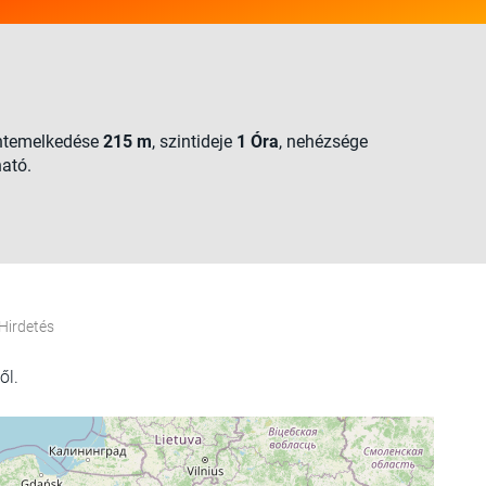
intemelkedése
215 m
, szintideje
1 Óra
, nehézsége
ható.
Hirdetés
ől.