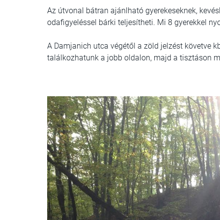
Az útvonal bátran ajánlható gyerekeseknek, kevésbé
odafigyeléssel bárki teljesítheti. Mi 8 gyerekkel n
A Damjanich utca végétől a zöld jelzést követve kb 1
találkozhatunk a jobb oldalon, majd a tisztáso