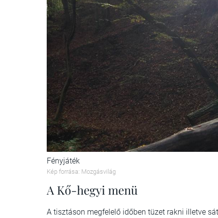
Fényjáték
Kép forrása: Mozgásvilág
A Kő-hegyi menü
A tisztáson megfelelő időben tüzet rakni illetve sá