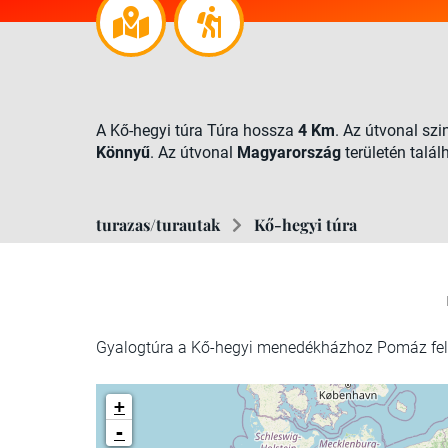
A Kő-hegyi túra Túra hossza
4 Km
. Az útvonal sz
Könnyű
. Az útvonal
Magyarország
területén talál
turazas/turautak
Kő-hegyi túra
Gyalogtúra a Kő-hegyi menedékházhoz Pomáz fel
+
-