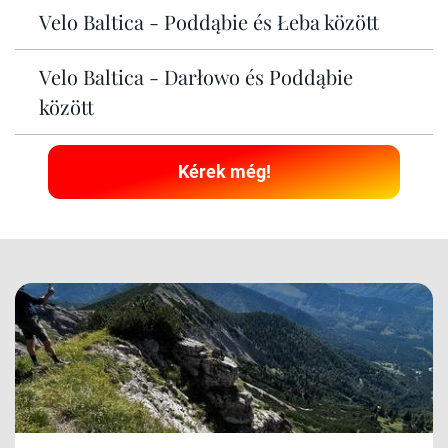
Velo Baltica - Poddąbie és Łeba között
Velo Baltica - Darłowo és Poddąbie
között
Kérek még!