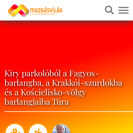
Kiry parkolóból a Fagyos-
barlangba, a Krakkói-szurdokba
és a Kościelisko-völgy
barlangjaiba Túra