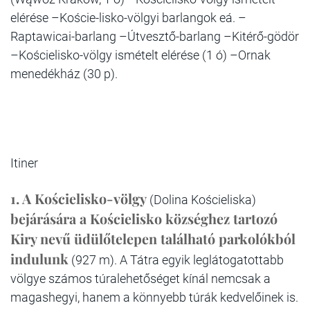
elérése –Koście-lisko-völgyi barlangok eá. –
Raptawicai-barlang –Útvesztő-barlang –Kitérő-gödör
–Kościelisko-völgy ismételt elérése (1 ó) –Ornak
menedékház (30 p).
Itiner
1. A Kościelisko-völgy
(Dolina Kościeliska)
bejárására a Kościelisko községhez tartozó
Kiry nevű üdülőtelepen található parkolókból
indulunk
(927 m). A Tátra egyik leglátogatottabb
völgye számos túralehetőséget kínál nemcsak a
magashegyi, hanem a könnyebb túrák kedvelőinek is.