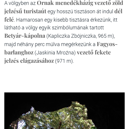
Ornak menedékházig vezető zöld
A völgyben az
jelzésű turistaút
dél
egy hosszú tisztáson át indul
felé
. Hamarosan egy kisebb tisztásra érkezünk, itt
látható a völgy egyik szimbólumának tartott
Betyár-kápolna
(Kapliczka Zbójniczka, 965 m),
Fagyos-
majd néhány perc múlva megérkezünk a
barlanghoz
vezető fekete
(Jaskinia Mroźna)
jelzés elágazásához
(971 m).