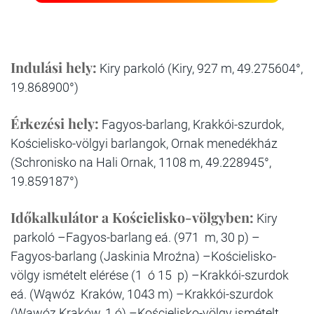
Indulási hely:
Kiry parkoló (Kiry, 927 m, 49.275604°,
19.868900°)
Érkezési hely:
Fagyos-barlang, Krakkói-szurdok,
Kościelisko-völgyi barlangok, Ornak menedékház
(Schronisko na Hali Ornak, 1108 m, 49.228945°,
19.859187°)
Időkalkulátor a Kościelisko-völgyben:
Kiry
parkoló –Fagyos-barlang eá. (971 m, 30 p) –
Fagyos-barlang (Jaskinia Mroźna) –Kościelisko-
völgy ismételt elérése (1 ó 15 p) –Krakkói-szurdok
eá. (Wąwóz Kraków, 1043 m) –Krakkói-szurdok
(Wąwóz Kraków, 1 ó) –Kościelisko-völgy ismételt