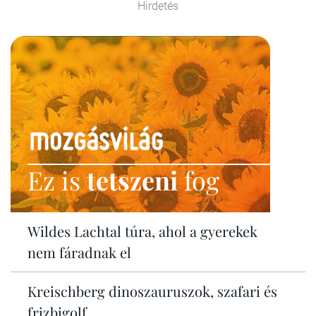
Hirdetés
Ez is
tetszeni
fog
Wildes Lachtal túra, ahol a gyerekek
nem fáradnak el
Kreischberg dinoszauruszok, szafari és
frizbigolf