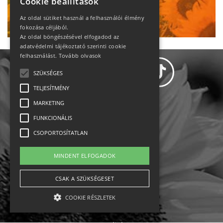
Cookie beállítások
Ne maradj le!
Az oldal sütiket használ a felhasználói élmény
fokozása céljából.
Az oldal böngészésével elfogadod az
adatvédelmi tájékoztató szerinti cookie
felhasználást.
Tovább olvasok
SZÜKSÉGES
TELJESÍTMÉNY
MARKETING
Adatvédelem
FUNKCIONÁLIS
CSOPORTOSÍTATLAN
Állásajánlatok
MINDENT ELFOGADOK
Impresszum-kapcsolat
CSAK A SZÜKSÉGESET
Jogi nyilatkozat
COOKIE RÉSZLETEK
Rólunk