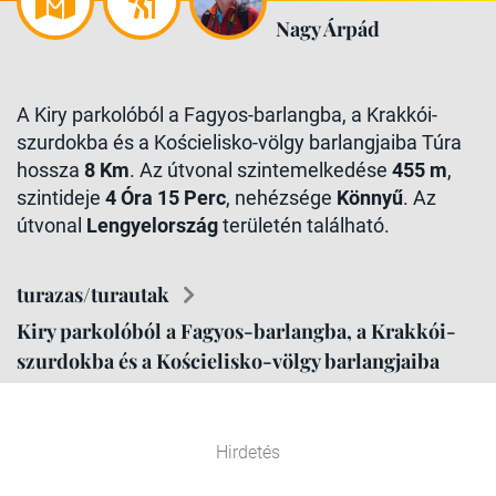
Nagy Árpád
A Kiry parkolóból a Fagyos-barlangba, a Krakkói-
szurdokba és a Kościelisko-völgy barlangjaiba Túra
hossza
8 Km
. Az útvonal szintemelkedése
455 m
,
szintideje
4 Óra 15 Perc
, nehézsége
Könnyű
. Az
útvonal
Lengyelország
területén található.
turazas/turautak
Kiry parkolóból a Fagyos-barlangba, a Krakkói-
szurdokba és a Kościelisko-völgy barlangjaiba
Hirdetés