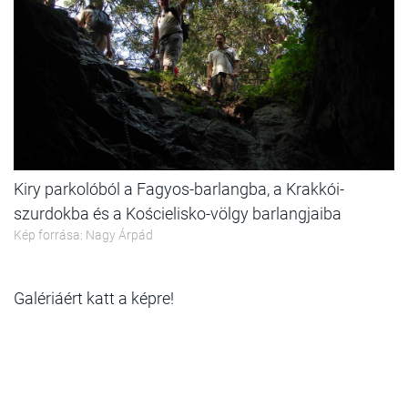
Kiry parkolóból a Fagyos-barlangba, a Krakkói-
szurdokba és a Kościelisko-völgy barlangjaiba
Kép forrása: Nagy Árpád
Galériáért katt a képre!