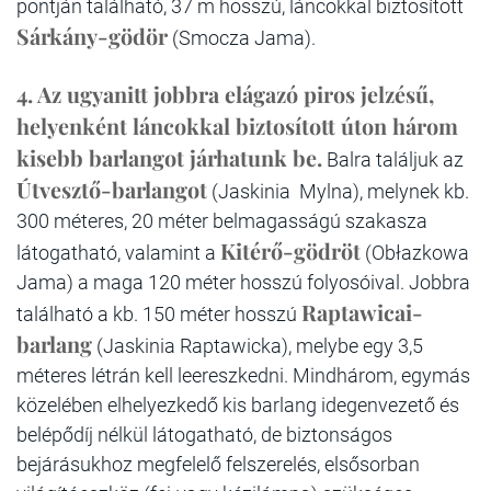
pontján található, 37 m hosszú, láncokkal biztosított
Sárkány-gödör
(Smocza Jama).
4. Az ugyanitt jobbra elágazó piros jelzésű,
helyenként láncokkal biztosított úton három
kisebb barlangot járhatunk be.
Balra találjuk az
Útvesztő-barlangot
(Jaskinia Mylna), melynek kb.
300 méteres, 20 méter belmagasságú szakasza
Kitérő-gödröt
látogatható, valamint a
(Obłazkowa
Jama) a maga 120 méter hosszú folyosóival. Jobbra
Raptawicai-
található a kb. 150 méter hosszú
barlang
(Jaskinia Raptawicka), melybe egy 3,5
méteres létrán kell leereszkedni. Mindhárom, egymás
közelében elhelyezkedő kis barlang idegenvezető és
belépődíj nélkül látogatható, de biztonságos
bejárásukhoz megfelelő felszerelés, elsősorban