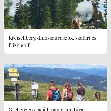
Kreischberg dinoszauruszok, szafari és
frizbigolf
Grebenzen családi panorámatúra