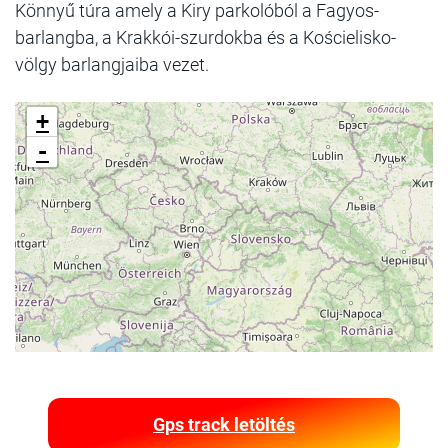
Könnyű túra amely a Kiry parkolóból a Fagyos-
barlangba, a Krakkói-szurdokba és a Kościelisko-
völgy barlangjaiba vezet.
+
-
Gps track letöltés