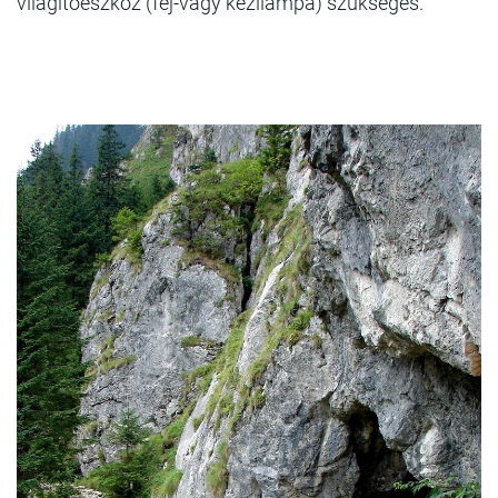
világítóeszköz (fej-vagy kézilámpa) szükséges.