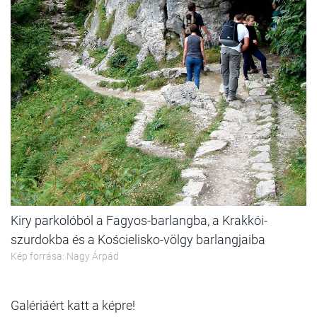
Kiry parkolóból a Fagyos-barlangba, a Krakkói-
szurdokba és a Kościelisko-völgy barlangjaiba
Kép forrása: Nagy Árpád
Galériáért katt a képre!