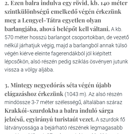
2. Ezen balra indulva egy rövid, kb. 140 méter
szintkülönbségű emelkedő végén érkezünk
meg a Lengyel-Tátra egyetlen olyan
barlangjába, ahová belépőt kell váltani.
A kb.
570 méter hosszú barlangot csoportokban, de vezető
nélkül járhatjuk végig, majd a barlangból annak túlsó
végén kiérve eleinte fagerendákból jól kiépített
lépcsőkön, alsó részén pedig sziklás ösvényen jutunk
vissza a völgy aljába.
3. Mintegy negyedórás séta végén újabb
elágazáshoz érkezünk
(1043 m). Az alsó részén
mindössze 3-7 méter szélességű, általában száraz
Krakkói-szurdokba
a balra induló sárga
jelzésű, egyirányú turistaút vezet.
A szurdok fő
látványossága a bejárható részének legmagasabb