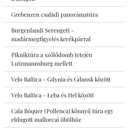
Grebenzen családi panorámatúra
Burgenlandi Serengeti -
madármegfigyelés kerékpárral
Pikniktúra a szőlődomb tetején
Lutzmannsburg mellett
Velo Baltica - Gdynia és Gdansk között
Velo Baltica - Łeba és Hel között
Cala Bóquer (Pollenca) könnyű túra egy
eldugott mallorcai öbölhöz