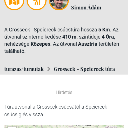
Simon Ádám
A Grosseck - Speiereck csúcstúra hossza
5 Km
. Az
útvonal szintemelkedése
410 m
, szintideje
4 Óra
,
nehézsége
Közepes
. Az útvonal
Ausztria
területén
található.
turazas/turautak
Grosseck - Speiereck túra
Hirdetés
Túraútvonal a Grosseck csúcsától a Speiereck
csúcsig és vissza.