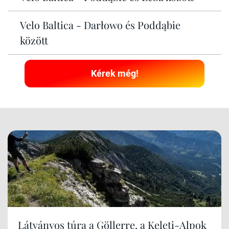
Velo Baltica - Darłowo és Poddąbie
között
Kérek még!
Látványos túra a Göllerre, a Keleti-Alpok