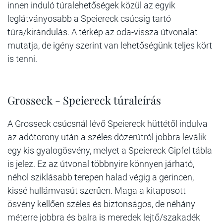
innen induló túralehetőségek közül az egyik
leglátványosabb a Speiereck csúcsig tartó
túra/kirándulás. A térkép az oda-vissza útvonalat
mutatja, de igény szerint van lehetőségünk teljes kört
is tenni.
Grosseck - Speiereck túraleírás
A Grosseck csúcsnál lévő Speiereck hüttétől indulva
az adótorony után a széles dózerútról jobbra leválik
egy kis gyalogösvény, melyet a Speiereck Gipfel tábla
is jelez. Ez az útvonal többnyire könnyen járható,
néhol sziklásabb terepen halad végig a gerincen,
kissé hullámvasút szerűen. Maga a kitaposott
ösvény kellően széles és biztonságos, de néhány
méterre jobbra és balra is meredek lejtő/szakadék