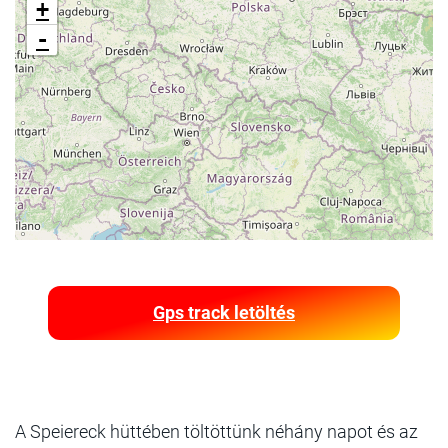
+
-
Gps track letöltés
A Speiereck hüttében töltöttünk néhány napot és az