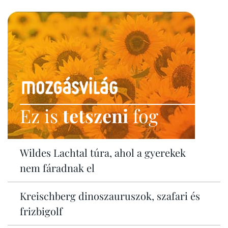
Ez is
tetszeni
fog
Wildes Lachtal túra, ahol a gyerekek
nem fáradnak el
Kreischberg dinoszauruszok, szafari és
frizbigolf