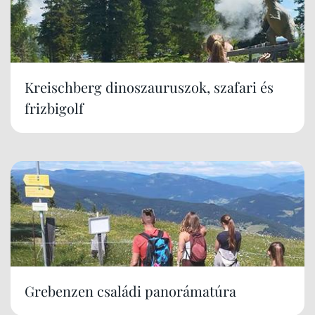
Kreischberg dinoszauruszok, szafari és
frizbigolf
Grebenzen családi panorámatúra