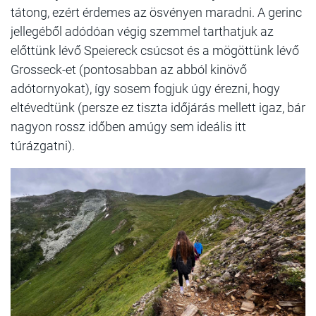
tátong, ezért érdemes az ösvényen maradni. A gerinc
jellegéből adódóan végig szemmel tarthatjuk az
előttünk lévő Speiereck csúcsot és a mögöttünk lévő
Grosseck-et (pontosabban az abból kinövő
adótornyokat), így sosem fogjuk úgy érezni, hogy
eltévedtünk (persze ez tiszta időjárás mellett igaz, bár
nagyon rossz időben amúgy sem ideális itt
túrázgatni).