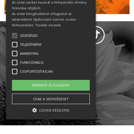
Ne maradj le!
Az oldal sütiket használ a felhasználói élmény
fokozása céljából.
Az oldal böngészésével elfogadod az
adatvédelmi tájékoztató szerinti cookie
felhasználást.
Tovább olvasok
SZÜKSÉGES
TELJESÍTMÉNY
MARKETING
Adatvédelem
FUNKCIONÁLIS
CSOPORTOSÍTATLAN
Állásajánlatok
MINDENT ELFOGADOK
Impresszum-kapcsolat
CSAK A SZÜKSÉGESET
Jogi nyilatkozat
COOKIE RÉSZLETEK
Rólunk
English
Szükséges
Teljesítmény
Marketing