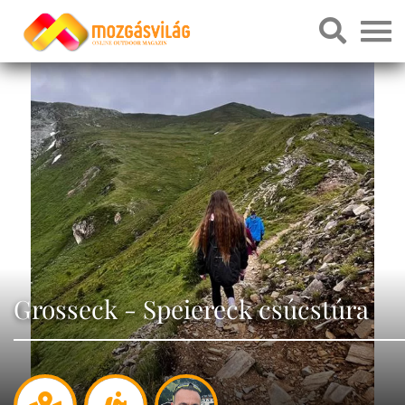
Grosseck - Speiereck csúcstúra