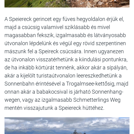
A Speiereck gerincet egy füves hegyoldalon érjük el,
majd a csúcsig valamivel sziklásabb és mivel
magasabban fekszik, izgalmasabb és látványosabb
útvonalon lépdelünk és végül egy rövid szerpentinen
mászunk fel a Speireck csúcsára. Innen ugyanezen
az útvonalon visszatérhetünk a kiindulási pontunkra,
de ha inkább körtúrát tennénk, akkor akár a sípályán,
akár a kijelölt turistaútvonalon leereszkedhetünk a
Sonnenbahn érintésével a Trogalmsee-kettősig, majd
onnan akár a babakocsival is járható Sonnenhang-
wegen, vagy az izgalmasabb Schmetterlings Weg
mentén visszajutunk a Speiereck hüttéhez.