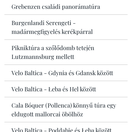
Grebenzen családi panorámatúra
Burgenlandi Serengeti -
madármegfigyelés kerékpárral
Pikniktúra a szőlődomb tetején
Lutzmannsburg mellett
Velo Baltica - Gdynia és Gdansk között
Velo Baltica - Łeba és Hel között
Cala Bóquer (Pollenca) könnyű túra egy
eldugott mallorcai öbölhöz
Velo Baltica - Poddąbie és Łeba között