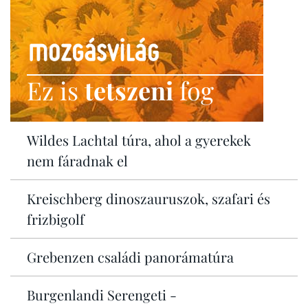
Ez is
tetszeni
fog
Wildes Lachtal túra, ahol a gyerekek
nem fáradnak el
Kreischberg dinoszauruszok, szafari és
frizbigolf
Grebenzen családi panorámatúra
Burgenlandi Serengeti -