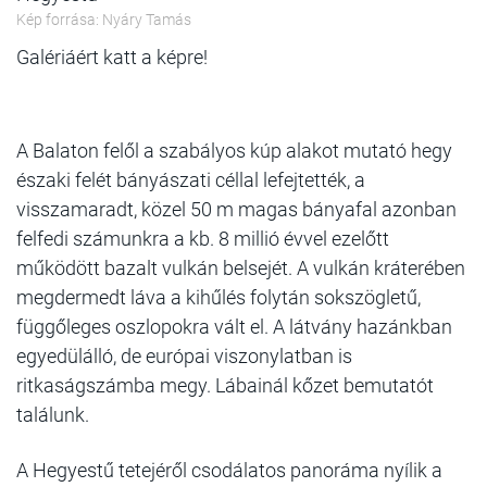
Kép forrása: Nyáry Tamás
Galériáért katt a képre!
A Balaton felől a szabályos kúp alakot mutató hegy
északi felét bányászati céllal lefejtették, a
visszamaradt, közel 50 m magas bányafal azonban
felfedi számunkra a kb. 8 millió évvel ezelőtt
működött bazalt vulkán belsejét. A vulkán kráterében
megdermedt láva a kihűlés folytán sokszögletű,
függőleges oszlopokra vált el. A látvány hazánkban
egyedülálló, de európai viszonylatban is
ritkaságszámba megy. Lábainál kőzet bemutatót
találunk.
A Hegyestű tetejéről csodálatos panoráma nyílik a