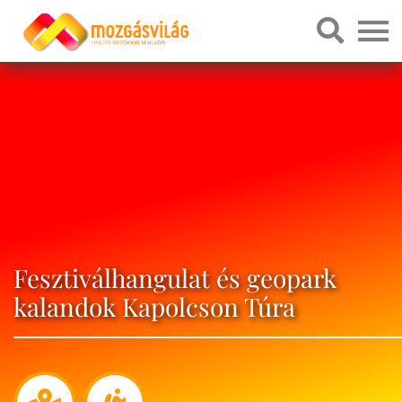
Fesztiválhangulat és geopark
kalandok Kapolcson Túra