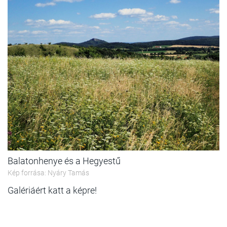
Balatonhenye és a Hegyestű
Kép forrása: Nyáry Tamás
Galériáért katt a képre!