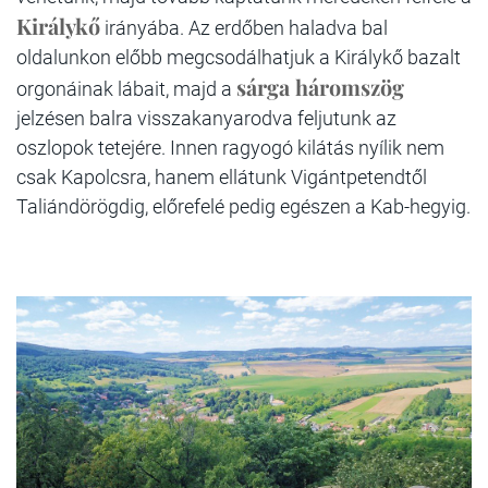
Királykő
irányába. Az erdőben haladva bal
oldalunkon előbb megcsodálhatjuk a Királykő bazalt
sárga háromszög
orgonáinak lábait, majd a
jelzésen balra visszakanyarodva feljutunk az
oszlopok tetejére. Innen ragyogó kilátás nyílik nem
csak Kapolcsra, hanem ellátunk Vigántpetendtől
Taliándörögdig, előrefelé pedig egészen a Kab-hegyig.