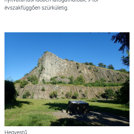
évszakfüggően szürkületig.
Hegyestű