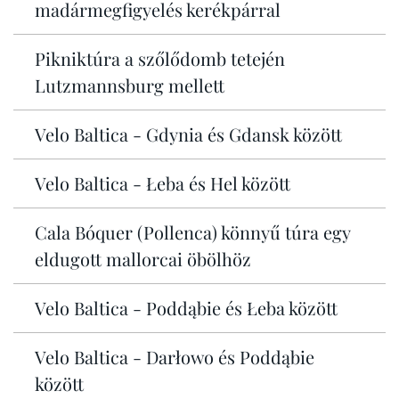
madármegfigyelés kerékpárral
Pikniktúra a szőlődomb tetején
Lutzmannsburg mellett
Velo Baltica - Gdynia és Gdansk között
Velo Baltica - Łeba és Hel között
Cala Bóquer (Pollenca) könnyű túra egy
eldugott mallorcai öbölhöz
Velo Baltica - Poddąbie és Łeba között
Velo Baltica - Darłowo és Poddąbie
között