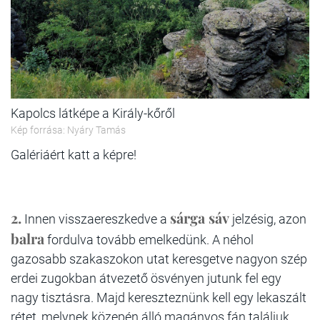
Kapolcs látképe a Király-kőről
Kép forrása: Nyáry Tamás
Galériáért katt a képre!
2.
sárga sáv
Innen visszaereszkedve a
jelzésig, azon
balra
fordulva tovább emelkedünk. A néhol
gazosabb szakaszokon utat keresgetve nagyon szép
erdei zugokban átvezető ösvényen jutunk fel egy
nagy tisztásra. Majd kereszteznünk kell egy lekaszált
rétet, melynek közepén álló magányos fán találjuk