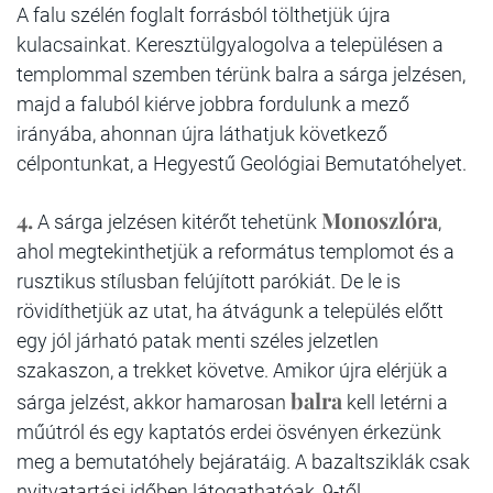
A falu szélén foglalt forrásból tölthetjük újra
kulacsainkat. Keresztülgyalogolva a településen a
templommal szemben térünk balra a sárga jelzésen,
majd a faluból kiérve jobbra fordulunk a mező
irányába, ahonnan újra láthatjuk következő
célpontunkat, a Hegyestű Geológiai Bemutatóhelyet.
4.
Monoszlóra
A sárga jelzésen kitérőt tehetünk
,
ahol megtekinthetjük a református templomot és a
rusztikus stílusban felújított parókiát. De le is
rövidíthetjük az utat, ha átvágunk a település előtt
egy jól járható patak menti széles jelzetlen
szakaszon, a trekket követve. Amikor újra elérjük a
balra
sárga jelzést, akkor hamarosan
kell letérni a
műútról és egy kaptatós erdei ösvényen érkezünk
meg a bemutatóhely bejáratáig. A bazaltsziklák csak
nyitvatartási időben látogathatóak, 9-től