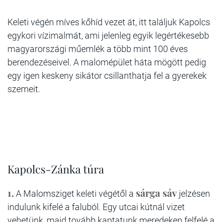
Keleti végén míves kőhíd vezet át, itt találjuk Kapolcs
egykori vízimalmát, ami jelenleg egyik legértékesebb
magyarországi műemlék a több mint 100 éves
berendezéseivel. A malomépület háta mögött pedig
egy igen keskeny sikátor csillanthatja fel a gyerekek
szemeit.
Kapolcs-Zánka túra
1.
sárga sáv
A Malomsziget keleti végétől a
jelzésen
indulunk kifelé a faluból. Egy utcai kútnál vizet
vehetünk, majd tovább kaptatunk meredeken felfelé a