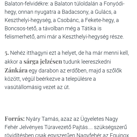
Balaton-felvidékre: a Balaton túloldalán a Fonyódi-
hegy, onnan nyugatra a Badacsony, a Gulács, a
Keszthelyi-hegység, a Csobánc, a Fekete-hegy, a
Boncsos-tető, a távolban még a Tátika is
felismerhető, ami már a Keszthelyi-hegység része.
5.
Nehéz itthagyni ezt a helyet, de ha már menni kell,
sárga jelzésen
akkor a
tudunk leereszkedni
Zánkára
egy darabon az erdőben, majd a szőlők
között, végül beérkezve a településre a
vasútállomásig vezet az út.
Forrás:
Nyáry Tamás, azaz az Ügyeletes Nagy
Fehér Jelvényes Túravezető Pajtás.... szükségszerű
rövidítésben csak egyszerűen Nagyfehér az Equinox