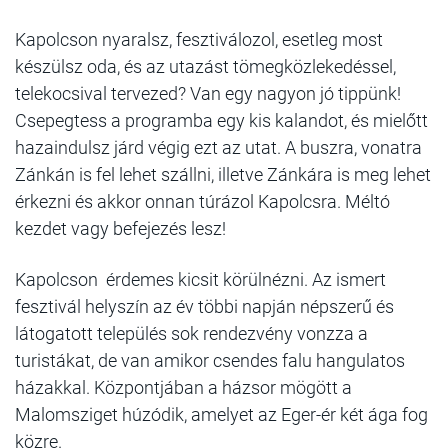
Kapolcson nyaralsz, fesztiválozol, esetleg most
készülsz oda, és az utazást tömegközlekedéssel,
telekocsival tervezed? Van egy nagyon jó tippünk!
Csepegtess a programba egy kis kalandot, és mielőtt
hazaindulsz járd végig ezt az utat. A buszra, vonatra
Zánkán is fel lehet szállni, illetve Zánkára is meg lehet
érkezni és akkor onnan túrázol Kapolcsra. Méltó
kezdet vagy befejezés lesz!
Kapolcson érdemes kicsit körülnézni. Az ismert
fesztivál helyszín az év többi napján népszerű és
látogatott település sok rendezvény vonzza a
turistákat, de van amikor csendes falu hangulatos
házakkal. Központjában a házsor mögött a
Malomsziget húzódik, amelyet az Eger-ér két ága fog
közre.