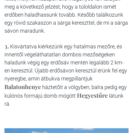
meg a következő jelzést, hogy a túloldalon ismét
erdőben haladhassunk tovább. Később találkozunk
egy rövid szakaszon a sárga kereszttel, de mi a sárga
sávon maradunk.
3.
Kisvártatva kiérkezünk egy hatalmas mezőre, és
innentől végeláthatatlan dombos mezőségeken
haladunk végig egy erdősáv mentén legalább 2 km-
en keresztül. Újabb erdősávon keresztül érünk fel egy
nyeregbe, amin átbukva megpillantjuk
Balatonhenye
háztetőit a völgyben, balra pedig egy
Hegyestűre
különös formájú domb mögött
látunk
rá.