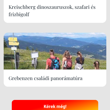
Kreischberg dinoszauruszok, szafari és
frizbigolf
Grebenzen családi panorámatúra
Kérek még!