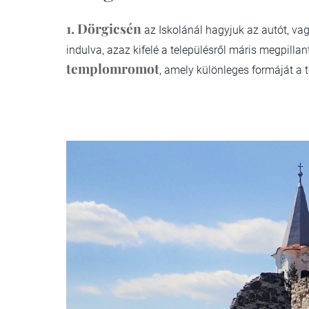
1.
Dörgicsén
az Iskolánál hagyjuk az autót, vagy
indulva, azaz kifelé a településről máris megpilla
templomromot
, amely különleges formáját a