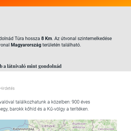
ondolnád Túra hossza
8 Km
. Az útvonal szintemelkedése
tvonal
Magyarország
területén található.
bb a látnivaló mint gondolnád
Hirdetés
valóval találkozhatunk a közelben: 900 éves
gy, barokk kőhíd és a Kű-völgy a terítéken.