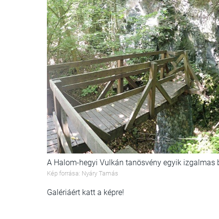
A Halom-hegyi Vulkán tanösvény egyik izgalmas
Kép forrása: Nyáry Tamás
Galériáért katt a képre!