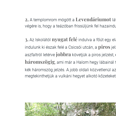
2.
Levendáriumot
A templomrom mögött a
lá
végére is, hogy a teázóban frissüljünk fel hazaindu
3.
nyugat felé
Az Iskolától
indulva a főút egy 
piros
indulunk ki észak felé a Csicsói utcán, a
jel
jobbra
aszfaltról letérve
követjük a piros jelzést
háromszögig
, ami már a Halom hegy lábainál 
kék háromszög jelzés. A jobb oldali közvetlenül a
megtekinthetjük a vulkáni hegyet alkotó kőzeteket.