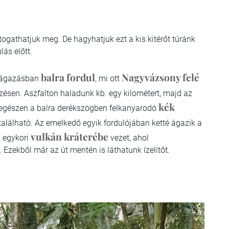
togathatjuk meg. De hagyhatjuk ezt a kis kitérőt túránk
lás előtt.
balra fordul
Nagyvázsony felé
elágazásban
, mi ott
zésen. Aszfalton haladunk kb. egy kilométert, majd az
kék
, egészen a balra derékszögben felkanyarodó
található. Az emelkedő egyik fordulójában ketté ágazik a
vulkán kráterébe
z egykori
vezet, ahol
 Ezekből már az út mentén is láthatunk ízelítőt.