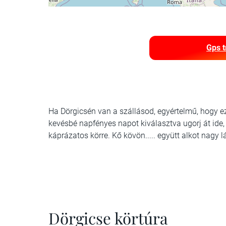
Gps t
Ha Dörgicsén van a szállásod, egyértelmű, hogy ez
kevésbé napfényes napot kiválasztva ugorj át ide
káprázatos körre. Kő kövön..... együtt alkot nagy 
Dörgicse körtúra