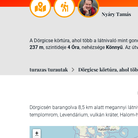
Nyáry Tamás
A Dörgicse körtúra, ahol több a látnivaló mint g
237 m
, szintideje
4 Óra
, nehézsége
Könnyű
. Az ú
turazas/turautak
Dörgicse körtúra, ahol tö
Dörgicsén barangolva 8,5 km alatt megannyi látni
templomrom, Levendárium, vulkán kráter, Halom-he
+