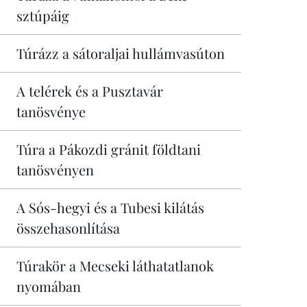
sztúpáig
Túrázz a sátoraljai hullámvasúton
A telérek és a Pusztavár
tanösvénye
Túra a Pákozdi gránit földtani
tanösvényen
A Sós-hegyi és a Tubesi kilátás
összehasonlítása
Túrakör a Mecseki láthatatlanok
nyomában