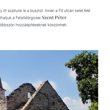
 itt szállunk le a buszról. Innen a Fő utcán kelet felé
Szent Péter
nthatjuk a Felsődörgicsei
 többszöri hozzáépítéseknek köszönheti.