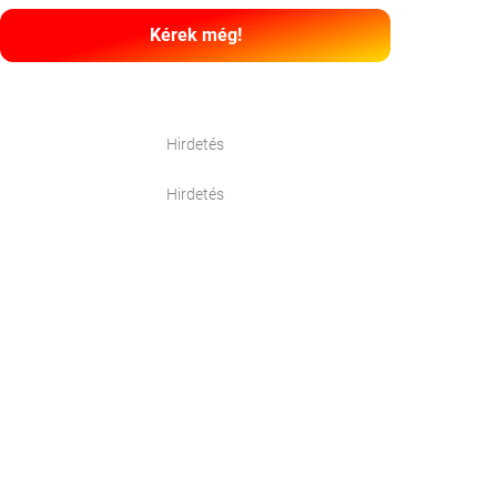
Kérek még!
Hirdetés
Hirdetés