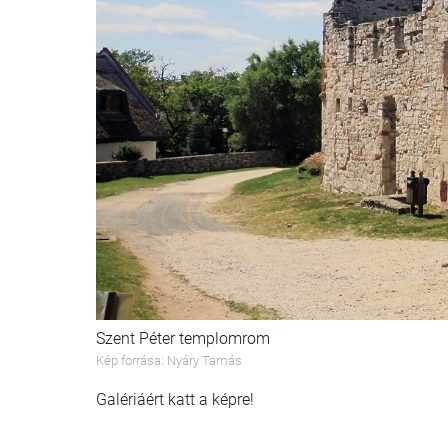
Szent Péter templomrom
Kép forrása: Nyáry Tamás
Galériáért katt a képre!