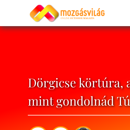
Dörgicse körtúra, a
mint gondolnád Tú