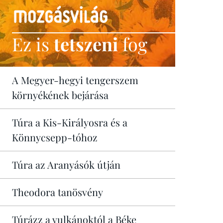
Ez is
tetszeni
fog
A Megyer-hegyi tengerszem
környékének bejárása
Túra a Kis-Királyosra és a
Könnycsepp-tóhoz
Túra az Aranyásók útján
Theodora tanösvény
Túrázz a vulkánoktól a Béke