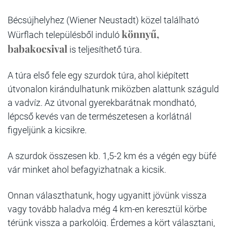
Bécsújhelyhez (Wiener Neustadt) közel található
könnyű,
Würflach településből induló
babakocsival
is teljesíthető túra.
A túra első fele egy szurdok túra, ahol kiépített
útvonalon kirándulhatunk miközben alattunk száguld
a vadvíz. Az útvonal gyerekbarátnak mondható,
lépcső kevés van de természetesen a korlátnál
figyeljünk a kicsikre.
A szurdok összesen kb. 1,5-2 km és a végén egy büfé
vár minket ahol befagyizhatnak a kicsik.
Onnan választhatunk, hogy ugyanitt jövünk vissza
vagy tovább haladva még 4 km-en keresztül körbe
térünk vissza a parkolóig. Érdemes a kört választani,