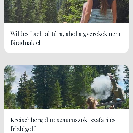
Wildes Lachtal túra, ahol a gyerekek nem
fáradnak el
Kreischberg dinoszauruszok, szafari és
frizbigolf