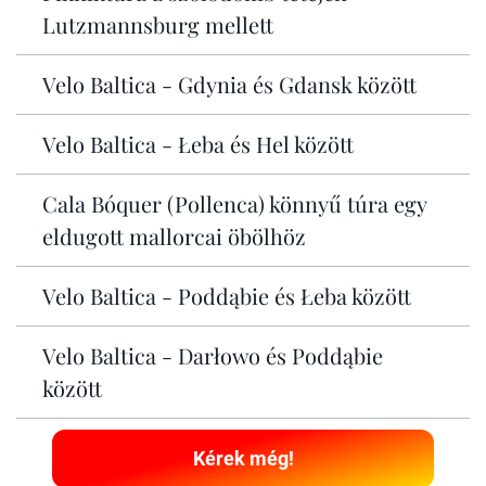
Lutzmannsburg mellett
Velo Baltica - Gdynia és Gdansk között
Velo Baltica - Łeba és Hel között
Cala Bóquer (Pollenca) könnyű túra egy
eldugott mallorcai öbölhöz
Velo Baltica - Poddąbie és Łeba között
Velo Baltica - Darłowo és Poddąbie
között
Kérek még!