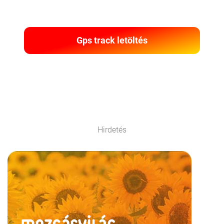
Gps track letöltés
Hirdetés