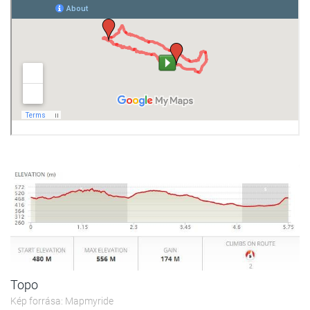
Topo
Kép forrása: Mapmyride