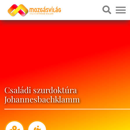
Családi szurdoktúra
Johannesbachklamm