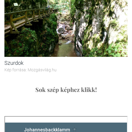
Szurdok
Kép forrása: Mozgásvilág.hu
Sok szép képhez klikk!