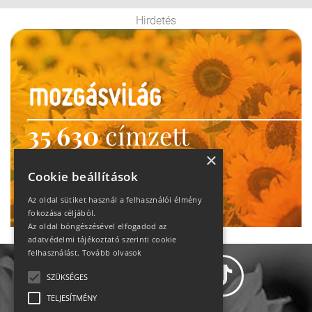
Hirdetés
35 630
címzett
heti motiváció
×
Cookie beállítások
Ne maradj le!
Az oldal sütiket használ a felhasználói élmény
fokozása céljából.
Az oldal böngészésével elfogadod az
adatvédelmi tájékoztató szerinti cookie
felhasználást.
Tovább olvasok
SZÜKSÉGES
TELJESÍTMÉNY