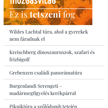
Ez is
tetszeni
fog
Wildes Lachtal túra, ahol a gyerekek
nem fáradnak el
Kreischberg dinoszauruszok, szafari és
frizbigolf
Grebenzen családi panorámatúra
Burgenlandi Serengeti -
madármegfigyelés kerékpárral
Pikniktúra a szőlődomb tetején