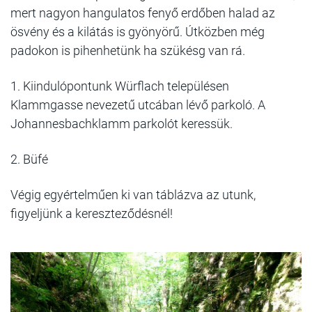
mert nagyon hangulatos fenyő erdőben halad az
ösvény és a kilátás is gyönyörű. Útközben még
padokon is pihenhetünk ha szükésg van rá.
1. Kiindulópontunk Würflach településen
Klammgasse nevezetű utcában lévő parkoló. A
Johannesbachklamm parkolót keressük.
2. Büfé
Végig egyértelműen ki van táblázva az utunk,
figyeljünk a kereszteződésnél!