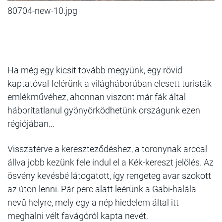
80704-new-10.jpg
Ha még egy kicsit tovább megyünk, egy rövid
kaptatóval felérünk a világháborúban elesett turisták
emlékművéhez, ahonnan viszont már fák által
háborítatlanul gyönyörködhetünk országunk ezen
régiójában...
Visszatérve a kereszteződéshez, a toronynak arccal
állva jobb kezünk fele indul el a Kék-kereszt jelölés. Az
ösvény kevésbé látogatott, így rengeteg avar szokott
az úton lenni. Pár perc alatt leérünk a Gabi-halála
nevű helyre, mely egy a nép hiedelem által itt
meghalni vélt favágóról kapta nevét.