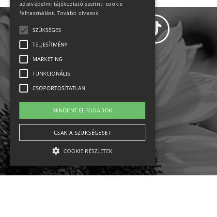
adatvédelmi tájékoztató szerinti cookie
felhasználást.
Tovább olvasok
SZÜKSÉGES
TELJESÍTMÉNY
MARKETING
Adatvédelem
FUNKCIONÁLIS
CSOPORTOSÍTATLAN
Állásajánlatok
MINDENT ELFOGADOK
Impresszum-kapcsolat
CSAK A SZÜKSÉGESET
Jogi nyilatkozat
COOKIE RÉSZLETEK
Rólunk
English
Szükséges
Teljesítmény
Marketing
Funkcionális
Csoportosítatlan
Ebike
Osztrák sípályák
Magyar sípályák