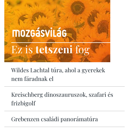
Ez is
tetszeni
fog
Wildes Lachtal túra, ahol a gyerekek
nem fáradnak el
Kreischberg dinoszauruszok, szafari és
frizbigolf
Grebenzen családi panorámatúra