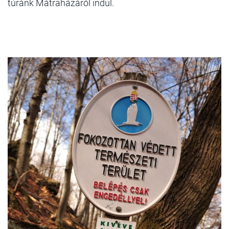
túránk Mátraházáról indul.