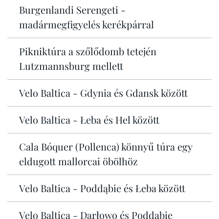
Burgenlandi Serengeti -
madármegfigyelés kerékpárral
Pikniktúra a szőlődomb tetején
Lutzmannsburg mellett
Velo Baltica - Gdynia és Gdansk között
Velo Baltica - Łeba és Hel között
Cala Bóquer (Pollenca) könnyű túra egy
eldugott mallorcai öbölhöz
Velo Baltica - Poddąbie és Łeba között
Velo Baltica - Darłowo és Poddąbie