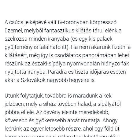
A csúcs jelképévé vált tv-toronyban körpresszó
üzemel, melyből fantasztikus kilátás tárul elénk a
szélrózsa minden irányába (és egy kis palack
gyűjtemény is található itt). Ha nem akarunk fizetni a
kilátásért, még így is csodálatos panorámában lehet
részünk az északi-sípálya nyomvonalán hiányzó fák
nyújtotta irányba, Parádra és tiszta időjárás esetén
akár a Szlovákok nagyobb hegyeire is.
Utunk folytatjuk, továbbra is maradunk a kék
jelzésen, mely a síház tövében halad, a sípályától
jobbra elfele. Az ösvény eleinte meredekebb,
kövesebb és gyökeresebb arcát mutatja. Ahogy
leérünk az egyenletesebb részre, ahol egy föld út
keresztezi az ösvényt, választási lehetőség előtt