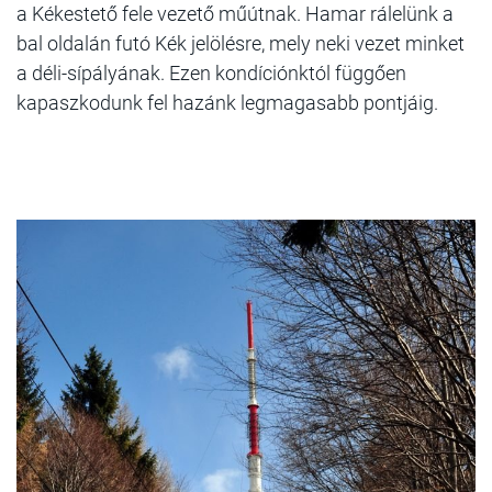
a Kékestető fele vezető műútnak. Hamar rálelünk a
bal oldalán futó Kék jelölésre, mely neki vezet minket
a déli-sípályának. Ezen kondíciónktól függően
kapaszkodunk fel hazánk legmagasabb pontjáig.