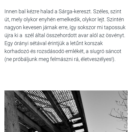
Innen bal kézre halad a Sárga-kereszt. Széles, szint
út, mely olykor enyhén emelkedik, olykor lejt. Szintén
nagyon kevesen járnak erre, így sokszor mi tapossuk
újra ki a szél által összehordott avar alól az ösvényt.
Egy órányi sétával érintjük a letűnt korszak
korhadozó és rozsdásodó emlékét, a síugró sáncot
(ne próbáljunk meg felmászni rá, életveszélyes!).