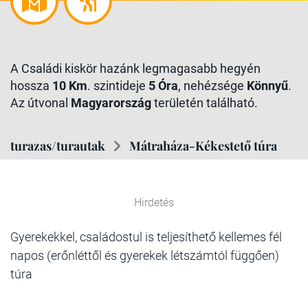
A Családi kiskör hazánk legmagasabb hegyén
hossza
10 Km
. szintideje
5 Óra
, nehézsége
Könnyű
.
Az útvonal
Magyarország
területén található.
turazas/turautak
Mátraháza-Kékestető túra
Hirdetés
Gyerekekkel, családostul is teljesíthető kellemes fél
napos (erőnléttől és gyerekek létszámtól függően)
túra