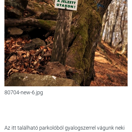
80704-new-6.jpg
Az itt található parkolóból gyalogszerrel vágunk neki