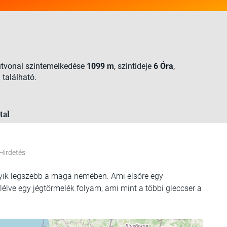
 útvonal szintemelkedése
1099 m
, szintideje
6 Óra
,
 található.
tal
Hirdetés
gyik legszebb a maga nemében. Ami elsőre egy
lve egy jégtörmelék folyam, ami mint a többi gleccser a