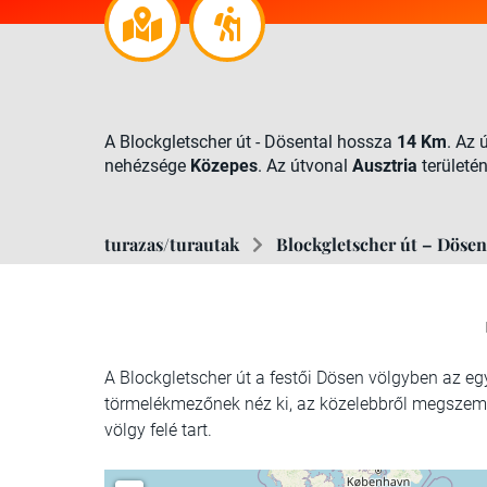
A Blockgletscher út - Dösental hossza
14 Km
. Az
nehézsége
Közepes
. Az útvonal
Ausztria
területén
turazas/turautak
Blockgletscher út – Dösen
A Blockgletscher út a festői Dösen völgyben az e
törmelékmezőnek néz ki, az közelebbről megszemlé
völgy felé tart.