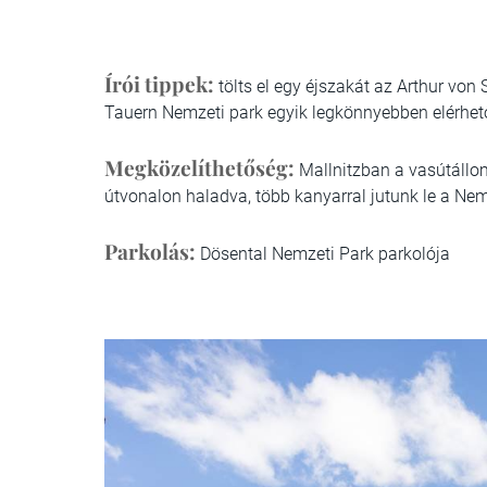
Írói tippek:
tölts el egy éjszakát az Arthur v
Tauern Nemzeti park egyik legkönnyebben elérhe
Megközelíthetőség:
Mallnitzban a vasútállom
útvonalon haladva, több kanyarral jutunk le a Nem
Parkolás:
Dösental Nemzeti Park parkolója