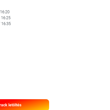
6:20
/ 16:25
/ 16:35
rack letöltés