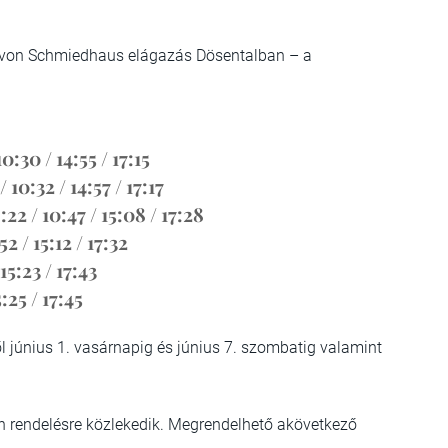
r von Schmiedhaus elágazás Dösentalban – a
 14:55 / 17:15
2 / 14:57 / 17:17
/ 10:47 / 15:08 / 17:28
 15:12 / 17:32
23 / 17:43
 / 17:45
 június 1. vasárnapig és június 7. szombatig valamint
ön rendelésre közlekedik. Megrendelhető akövetkező