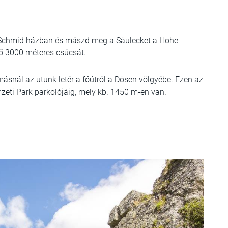
on Schmid házban és mászd meg a Säulecket a Hohe
tő 3000 méteres csúcsát.
ásnál az utunk letér a főútról a Dösen völgyébe. Ezen az
zeti Park parkolójáig, mely kb. 1450 m-en van.