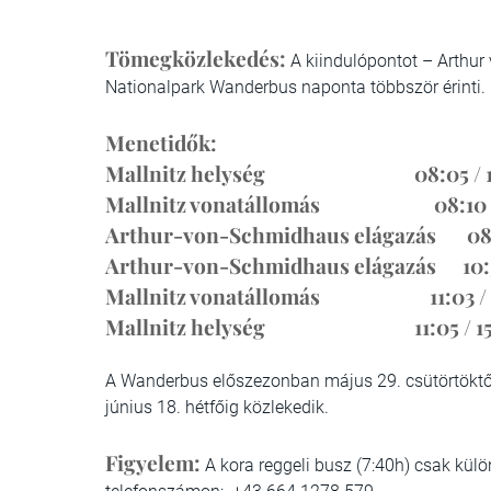
Tömegközlekedés:
A kiindulópontot – Arthu
Nationalpark Wanderbus naponta többször érinti.
Menetidők:
Mallnitz helység 08:05 / 10:30 /
Mallnitz vonatállomás 08:10 / 10:3
Arthur-von-Schmidhaus elágazás 08:22 
Arthur-von-Schmidhaus elágazás 10:52 /
Mallnitz vonatállomás 11:03 / 15:
Mallnitz helység 11:05 / 15:25
A Wanderbus előszezonban május 29. csütörtöktől
június 18. hétfőig közlekedik.
Figyelem:
A kora reggeli busz (7:40h) csak kül