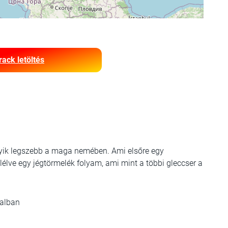
rack letöltés
gyik legszebb a maga nemében. Ami elsőre egy
lve egy jégtörmelék folyam, ami mint a többi gleccser a
talban