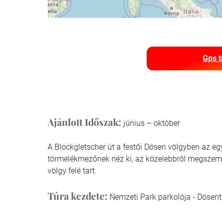
Gps t
Ajánlott Időszak:
június – október
A Blockgletscher út a festői Dösen völgyben az e
törmelékmezőnek néz ki, az közelebbről megszemlé
völgy felé tart.
Túra kezdete:
Nemzeti Park parkolója - Dösen