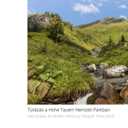
Túrázás a Hohe Tauern Nemzeti Parkban
Kép forrása: © Kärnten Werbung, Fotograf: Franz Gerdl