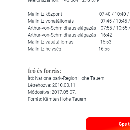
telefonszámon: +43 664 1278 579
Mallnitz központ 07:40 / 10:40 / 1
Mallnitz vonatállomás
07:45 / 10:45 
Arthur-von-Schmidhaus elágazás
07:55 / 10:55 
Arthur-von-Schmidhaus elágazás
16:42
Mallnitz vasútállomás
16:53
Mallnitz helység
16:55
Író és forrás:
Író: Nationalpark-Region Hohe Tauern
Létrehozva: 2010.03.11.
Módosítva: 2017.05.07.
Forrás: Kärnten Hohe Tauern
Gps t