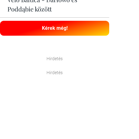
Poddąbie között
Kérek még!
Hirdetés
Hirdetés