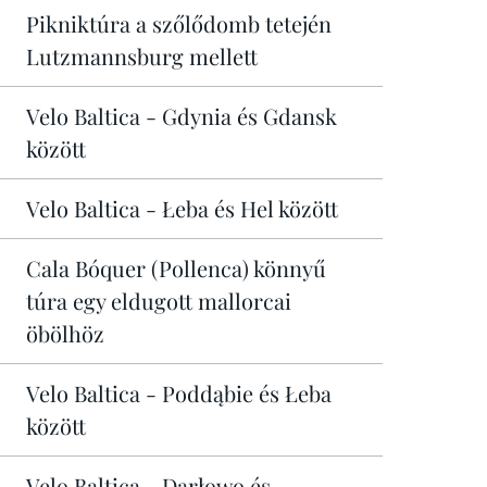
Pikniktúra a szőlődomb tetején
Lutzmannsburg mellett
Velo Baltica - Gdynia és Gdansk
között
Velo Baltica - Łeba és Hel között
Cala Bóquer (Pollenca) könnyű
túra egy eldugott mallorcai
öbölhöz
Velo Baltica - Poddąbie és Łeba
között
Velo Baltica - Darłowo és