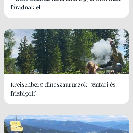
fáradnak el
Kreischberg dinoszauruszok, szafari és
frizbigolf