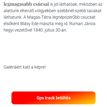
legmagasabb csúcsai
is jól láthatóak, miközben az
alattunk elterülő völgyekben szebbnél-szebb tavakat
láthatunk. A Magas-Tátra legnépszerűbb csúcsát
elsőként Blásy Ede mászta meg id. Ruman János
hegyi vezetővel 1840. július 30-án.
Galériáért katt a képre!
Gps track letöltés