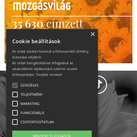
35 630
címzett
heti motiváció
×
Cookie beállítások
Ne maradj le!
Az oldal sütiket használ a felhasználói élmény
fokozása céljából.
Az oldal böngészésével elfogadod az
adatvédelmi tájékoztató szerinti cookie
felhasználást.
Tovább olvasok
SZÜKSÉGES
TELJESÍTMÉNY
MARKETING
Adatvédelem
FUNKCIONÁLIS
CSOPORTOSÍTATLAN
Állásajánlatok
MINDENT ELFOGADOK