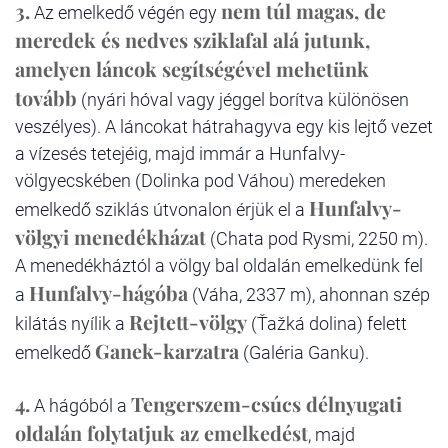
3.
nem túl magas, de
Az emelkedő végén egy
meredek és nedves sziklafal alá jutunk,
amelyen láncok segítségével mehetünk
tovább
(nyári hóval vagy jéggel borítva különösen
veszélyes). A láncokat hátrahagyva egy kis lejtő vezet
a vízesés tetejéig, majd immár a Hunfalvy-
völgyecskében (Dolinka pod Váhou) meredeken
Hunfalvy-
emelkedő sziklás útvonalon érjük el a
völgyi menedékházat
(Chata pod Rysmi, 2250 m).
A menedékháztól a völgy bal oldalán emelkedünk fel
Hunfalvy-hágóba
a
(Váha, 2337 m), ahonnan szép
Rejtett-völgy
kilátás nyílik a
(Ťažká dolina) felett
Ganek-karzatra
emelkedő
(Galéria Ganku).
4.
Tengerszem-csúcs délnyugati
A hágóból a
oldalán folytatjuk az emelkedést
,
majd