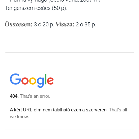
Tengerszem-csúcs (50 p).
Összesen:
Vissza:
3 ó 20 p.
2 ó 35 p.