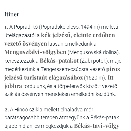
Itiner
1.
A Poprádi-tó (Popradské pleso, 1494 m) melletti
kék jelzésű, eleinte erdőben
útelágazástól a
vezető ösvényen
lassan emelkedünk a
Menguszfalvi-völgyben
(Mengusovská dolina),
Békás-patakot
keresztezzük a
(Žabí potok), majd
piros
megérkezünk a Tengerszem-csúcsra vezető
jelzésű turistaút elágazásához
Itt
(1620 m).
jobbra
fordulunk, és a törpefenyők között vezető
sziklás ösvényen meredeken emelkedni kezdünk.
2.
A Hincó-szikla mellett elhaladva már
barátságosabb terepen átmegyünk a Békás-patak
Békás-tavi-völgy
újabb hídján, és megkezdjük a