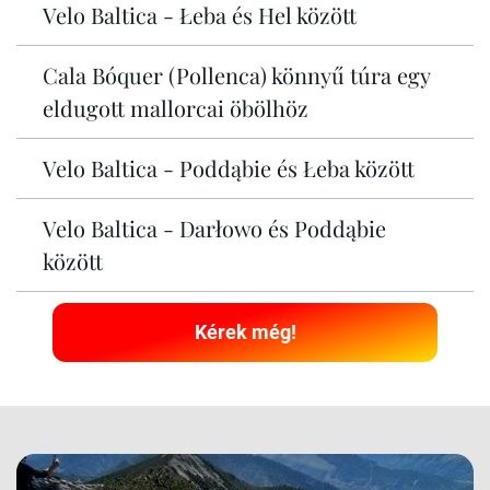
Velo Baltica - Łeba és Hel között
Cala Bóquer (Pollenca) könnyű túra egy
eldugott mallorcai öbölhöz
Velo Baltica - Poddąbie és Łeba között
Velo Baltica - Darłowo és Poddąbie
között
Kérek még!