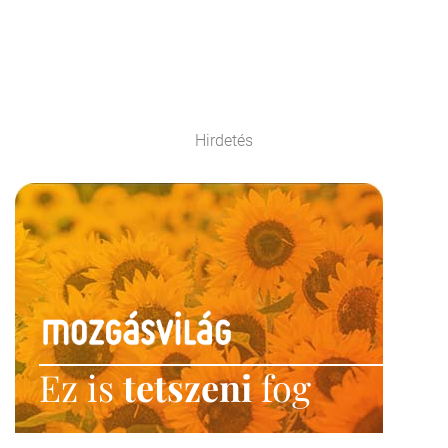
Hirdetés
Ez is
tetszeni
fog