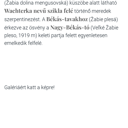
(Žabia dolina mengusovská) küszöbe alatt látható
Wachterka nevű szikla felé
történő meredek
Békás-tavakhoz
szerpentinezést. A
(Žabie plesá)
Nagy-Békás-tó
érkezve az ösvény a
(Veľké Žabie
pleso, 1919 m) keleti partja felett egyenletesen
emelkedik felfelé.
Galériáért katt a képre!