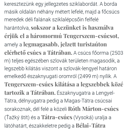
keresztezünk egy jellegzetes sziklabordát. A borda
másik oldalán néhány métert lefelé, majd a főcsúcs
meredek déli falának sziklalépcsőin felfelé
sokszor a kezünket is használva
harántolva,
érjük el a háromormú Tengerszem-csúcsot,
legmagasabb, jelzett turistaúton
amely a
elérhető csúcs a Tátrában.
A csúcs főorma (2503
m) teljes egészében szlovák területen magasodik, a
legszebb kilátás viszont a szlovák-lengyel határon
emelkedő északnyugati oromról (2499 m) nyílik. A
Tengerszem-csúcs kilátása a legszebbek közé
tartozik a Tátrában.
Északnyugatra a Lengyel-
Tátra, délnyugatra pedig a Magas-Tátra csúcsai
Róth Márton-csúcs
sorakoznak, dél felé a közeli
Tátra-csúcs
(Ťažký štít) és a
(Vysoká) uralja a
Bélai-Tátra
látóhatárt, északkeletre pedig a