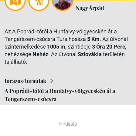
Nagy Árpád
Az A Poprádi-tótól a Hunfalvy-völgyecskén át a
Tengerszem-csúcsra Túra hossza
5 Km
. Az útvonal
szintemelkedése
1005 m
, szintideje
3 Óra 20 Perc
,
nehézsége
Nehéz
. Az útvonal
Szlovákia
területén
található.
turazas/turautak
A Poprádi-tótól a Hunfalvy-völgyecskén át a
Tengerszem-csúcsra
Hirdetés