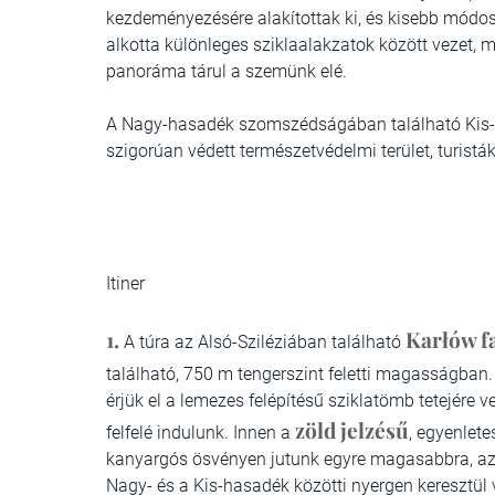
kezdeményezésére alakítottak ki, és kisebb módos
alkotta különleges sziklaalakzatok között vezet, m
panoráma tárul a szemünk elé.
A Nagy-hasadék szomszédságában található Kis-h
szigorúan védett természetvédelmi terület, turis
Itiner
1.
Karłów f
A túra az Alsó-Sziléziában található
található, 750 m tengerszint feletti magasságban
érjük el a lemezes felépítésű sziklatömb tetejére v
zöld jelzésű
felfelé indulunk. Innen a
, egyenlete
kanyargós ösvényen jutunk egyre magasabbra, az 
Nagy- és a Kis-hasadék közötti nyergen keresztül