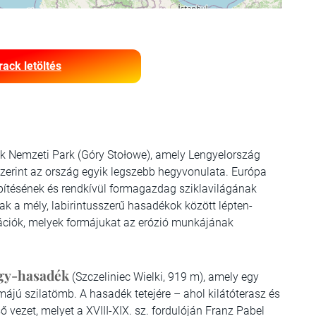
rack letöltés
ek Nemzeti Park (Góry Stołowe), amely Lengyelország
zerint az ország egyik legszebb hegyvonulata. Európa
ítésének és rendkívül formagazdag sziklavilágának
ak a mély, labirintusszerű hasadékok között lépten-
iók, melyek formájukat az erózió munkájának
agy-hasadék
(Szczeliniec Wielki, 919 m), amely egy
ájú szilatömb. A hasadék tetejére – ahol kilátóterasz és
 vezet, melyet a XVIII-XIX. sz. fordulóján Franz Pabel