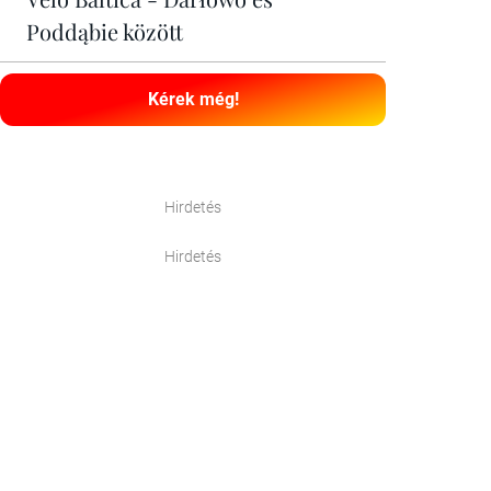
Poddąbie között
Kérek még!
Hirdetés
Hirdetés