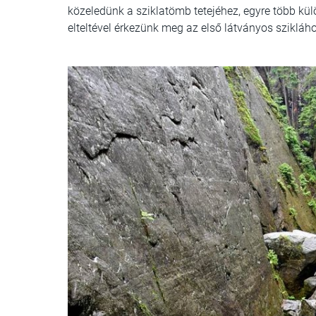
közeledünk a sziklatömb tetejéhez, egyre több külö
elteltével érkezünk meg az első látványos sziklához