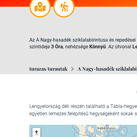
Az A Nagy-hasadék sziklalabirintusa és repedése
szintideje
3 Óra
, nehézsége
Könnyű
. Az útvonal
L
turazas/turautak
A Nagy-hasadék sziklalabi
Lengyelország déli részén található a Tábla-hegy
egyetlen lemezes felépítésű hegységeként sokak s
+