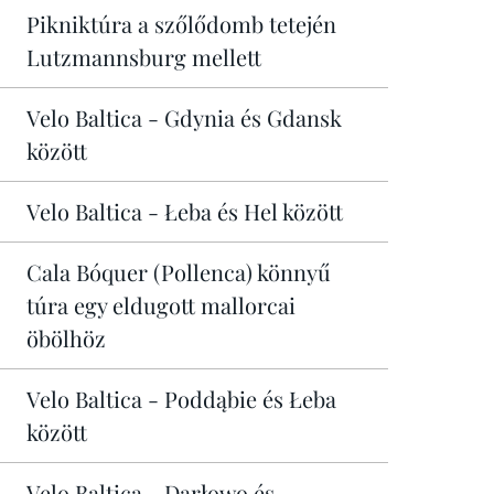
Pikniktúra a szőlődomb tetején
Lutzmannsburg mellett
Velo Baltica - Gdynia és Gdansk
között
Velo Baltica - Łeba és Hel között
Cala Bóquer (Pollenca) könnyű
túra egy eldugott mallorcai
öbölhöz
Velo Baltica - Poddąbie és Łeba
között
Velo Baltica - Darłowo és