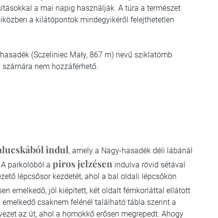
ításokkal a mai napig használják. A túra a természet
iközben a kilátópontok mindegyikéről felejthetetlen
asadék (Sczeliniec Mały, 867 m) nevű sziklatömb
ták számára nem hozzáférhető.
alucskából indul
, amely a Nagy-hasadék déli lábánál
piros jelzésen
. A parkolóból a
indulva rövid sétával
ezető lépcsősor kezdetét, ahol a bal oldali lépcsőkön
sen emelkedő, jól kiépített, két oldalt fémkorláttal ellátott
emelkedő csaknem felénél található tábla szerint a
 vezet az út, ahol a homokkő erősen megrepedt. Ahogy