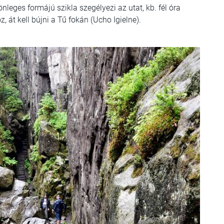
nleges formájú szikla szegélyezi az utat, kb. fél óra
, át kell bújni a Tű fokán (Ucho Igielne).