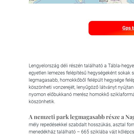
Gps t
Lengyelország déli részén található a Tábla-hegy
egyetlen lemezes felépítésű hegységeként sokak s
legmagasabb, homokkőből felépült hegysége felép
köszönheti vonzerejét, lenyűgöző látványt nyújtan
nyomon előbukkanó merész homokkő sziklaformác
köszönhetik.
A nemzeti park legmagasabb része a N
mély repedésekkel szabdalt hosszúkás, asztal form
menedékház található – 665 sziklába vájt kőlépcső