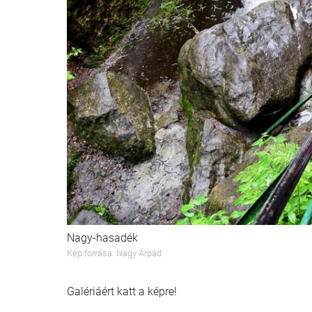
Nagy-hasadék
Kép forrása: Nagy Árpád
Galériáért katt a képre!