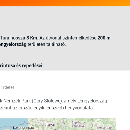
i Túra hossza
3 Km
. Az útvonal szintemelkedése
200 m
,
engyelország
területén található.
rintusa és repedései
Hirdetés
ek Nemzeti Park (Góry Stołowe), amely Lengyelország
zerint az ország egyik legszebb hegyvonulata.