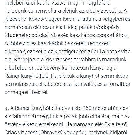
melyben utunkat folytatva még mindig lefelé
haladunk és nemsokára elérjük az első vízesést is. A
jelzéseket követve egyenlőre maradunk a völgyben és
hamarosan elérkezünk a Hideg patak (Vodopády
Studeného potoka) vízesés kaszkádos csoportjához.
A többszintes kaszkádok összetett rendszert
alkotnak, ezeket a sziklaszigeteken zúdul a patak vize
alá. Körbejárva a kis vízesést, továbbra is maradunk
a bal oldalon, az ösvény komótosan kanyarog a
Rainer-kunyhó felé. Ha elértük a kunyhót semmiképp
se mulasszuk el a betérést, a látnivalók és a forraltbor
önmagáért beszél.
3.
A Rainer-kunyhót elhagyva kb. 260 méter után egy
kis fahídon átmegyünk a patak jobb oldalára, majd az
ösvény elkezd emelkedni. Hamarosan elérjük a felső
Óriás vízesést (Obrovský vodopád), melynek hídjáról