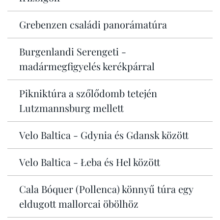
Grebenzen családi panorámatúra
Burgenlandi Serengeti -
madármegfigyelés kerékpárral
Pikniktúra a szőlődomb tetején
Lutzmannsburg mellett
Velo Baltica - Gdynia és Gdansk között
Velo Baltica - Łeba és Hel között
Cala Bóquer (Pollenca) könnyű túra egy
eldugott mallorcai öbölhöz