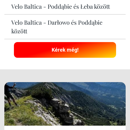
Velo Baltica - Poddąbie és Łeba között
Velo Baltica - Darłowo és Poddąbie
között
Kérek még!