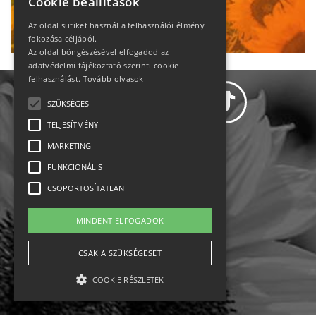
Cookie beállítások
Ne maradj le!
Az oldal sütiket használ a felhasználói élmény
fokozása céljából.
Az oldal böngészésével elfogadod az
adatvédelmi tájékoztató szerinti cookie
felhasználást.
Tovább olvasok
SZÜKSÉGES
TELJESÍTMÉNY
MARKETING
Adatvédelem
FUNKCIONÁLIS
CSOPORTOSÍTATLAN
Állásajánlatok
MINDENT ELFOGADOK
Impresszum-kapcsolat
CSAK A SZÜKSÉGESET
Jogi nyilatkozat
COOKIE RÉSZLETEK
Rólunk