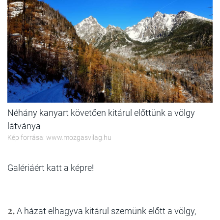
Néhány kanyart követően kitárul előttünk a völgy
látványa
Kép forrása: www.mozgasvilag.hu
Galériáért katt a képre!
2.
A házat elhagyva kitárul szemünk előtt a völgy,