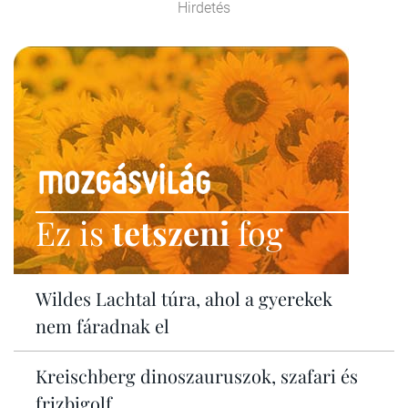
Hirdetés
Ez is
tetszeni
fog
Wildes Lachtal túra, ahol a gyerekek
nem fáradnak el
Kreischberg dinoszauruszok, szafari és
frizbigolf