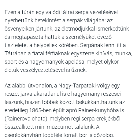
Ezen a túrán egy valódi tátrai serpa vezetésével
nyerhettünk betekintést a serpák világába: az
ösvényeiken jártunk, az életmódjukkal ismerkedtünk
és megtapasztalhattuk a személyüket övező
tiszteletet a helybeliek körében. Serpának lenni itt a
Tátrában a fiatal férfiaknak egyszerre kihívás, munka,
sport és a hagyományok ápolása, melyet olykor
életük veszélyeztetésével is űznek.
Az alábbi útvonalon, a Nagy-Tarpataki-völgy egy
részét járva akaratlanul is e hagyomány részesei
leszünk, hiszen többek között bekukkanthatunk az
eredetileg 1865-ben épült apró Rainer-kunyhóba is
(Rainerova chata), melyben régi serpa-erekjékből
összeállított mini múzeumot találunk. A
cserépkányhán többféle forralt bor is gőzölög,