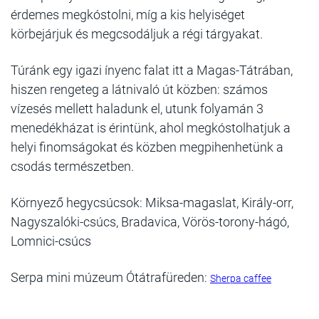
érdemes megkóstolni, míg a kis helyiséget
körbejárjuk és megcsodáljuk a régi tárgyakat.
Túránk egy igazi ínyenc falat itt a Magas-Tátrában,
hiszen rengeteg a látnivaló út közben: számos
vízesés mellett haladunk el, utunk folyamán 3
menedékházat is érintünk, ahol megkóstolhatjuk a
helyi finomságokat és közben megpihenhetünk a
csodás természetben.
Környező hegycsúcsok: Miksa-magaslat, Király-orr,
Nagyszalóki-csúcs, Bradavica, Vörös-torony-hágó,
Lomnici-csúcs
Serpa mini múzeum Ótátrafüreden:
Sherpa caffee