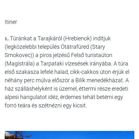
Itiner
1.
Túránkat a Tarajkáról (Hrebienok) indítjuk
(legközelebbi település Ótátrafüred (Stary
Smokovec)) a piros jelzésű Felső turistaúton
(Magistrála) a Tarpataki vízesések irányába. A túra
első szakasza lefelé halad, cikk-cakkos úton érjük el
néhány perc múlva először a Bilík menedékházat. A
ház szálláshelyként is üzemel, éttermi része eredeti
alpesi hangulatot idéz, érdemes tehát betérni egy
forró teára és szétnézni egy kicsit.