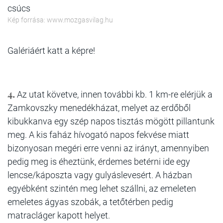
csúcs
Kép forrása: www.mozgasvilag.hu
Galériáért katt a képre!
4.
Az utat követve, innen további kb. 1 km-re elérjük a
Zamkovszky menedékházat, melyet az erdőből
kibukkanva egy szép napos tisztás mögött pillantunk
meg. A kis faház hívogató napos fekvése miatt
bizonyosan megéri erre venni az irányt, amennyiben
pedig meg is éheztünk, érdemes betérni ide egy
lencse/káposzta vagy gulyáslevesért. A házban
egyébként szintén meg lehet szállni, az emeleten
emeletes ágyas szobák, a tetőtérben pedig
matracláger kapott helyet.