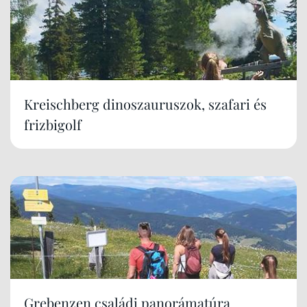
Kreischberg dinoszauruszok, szafari és
frizbigolf
Grebenzen családi panorámatúra