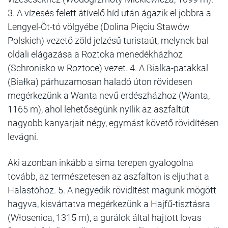
3. A vízesés felett átívelő híd után ágazik el jobbra a
Lengyel-Öt-tó völgyébe (Dolina Pięciu Stawów
Polskich) vezető zöld jelzésű turistaút, melynek bal
oldali elágazása a Roztoka menedékházhoz
(Schronisko w Roztoce) vezet. 4. A Bialka-patakkal
(Białka) párhuzamosan haladó úton rövidesen
megérkezünk a Wanta nevű erdészházhoz (Wanta,
1165 m), ahol lehetőségünk nyílik az aszfaltút
nagyobb kanyarjait négy, egymást követő rövidítésen
levágni.
Aki azonban inkább a sima terepen gyalogolna
tovább, az természetesen az aszfalton is eljuthat a
Halastóhoz. 5. A negyedik rövidítést magunk mögött
hagyva, kisvártatva megérkezünk a Hajfű-tisztásra
(Włosenica, 1315 m), a gurálok által hajtott lovas