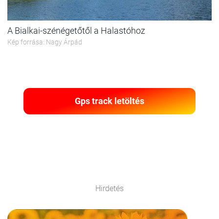
A Bialkai-szénégetőtől a Halastóhoz
Kép forrása: Nagy Árpád
Gps track letöltés
Hirdetés