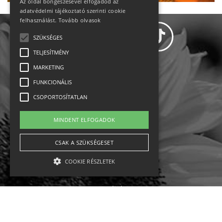
Az oldal böngészésével elfogadod az
adatvédelmi tájékoztató szerinti cookie
felhasználást.
Tovább olvasok
SZÜKSÉGES
TELJESÍTMÉNY
MARKETING
Adatvédelem
FUNKCIONÁLIS
CSOPORTOSÍTATLAN
Állásajánlatok
MINDENT ELFOGADOK
Impresszum-kapcsolat
CSAK A SZÜKSÉGESET
Jogi nyilatkozat
COOKIE RÉSZLETEK
Rólunk
English
Szükséges
Teljesítmény
Marketing
Funkcionális
Csoportosítatlan
Ebike
Osztrák sípályák
Magyar sípályák