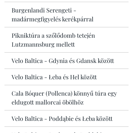
Burgenlandi Serengeti -
madármegfigyelés kerékpárral
Pikniktúra a szőlődomb tetején
Lutzmannsburg mellett
Velo Baltica - Gdynia és Gdansk között
Velo Baltica - Łeba és Hel között
Cala Bóquer (Pollenca) könnyű túra egy
eldugott mallorcai öbölhöz
Velo Baltica - Poddąbie és Łeba között