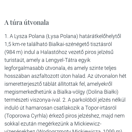
A túra útvonala
1. A Lysza Polana (Łysa Polana) határátkelőhelytől
1,5 km-re található Bialkai-szénégető tisztásról
(984 m) indul a Halastóhoz vezető piros jelzésű
turistaút, amely a Lengyel-Tátra egyik
legforgalmasabb útvonala, és amely szinte teljes
hosszában aszfaltozott úton halad. Az útvonalon hét
ismeretterjesztő táblát állítottak fel, amelyekről
megismerkedhetünk a Bialka-völgy (Dolina Białki)
természeti viszonya-ival. 2. A parkolóból jelzés nélkül
induló út hamarosan csatlakozik a Topor-irtásról
(Toporowa Cyrhla) érkező piros jelzéshez, majd nem
sokkal ezután megérkezünk a Mickiewicz-
vízesésekhez (Wodogrzmoty Mickiewicza, 1099 m).