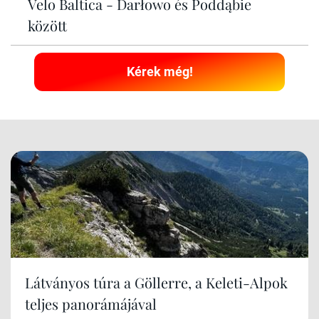
Velo Baltica - Darłowo és Poddąbie
között
Kérek még!
Látványos túra a Göllerre, a Keleti-Alpok
teljes panorámájával