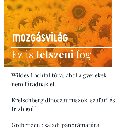
Ez is
tetszeni
fog
Wildes Lachtal túra, ahol a gyerekek
nem fáradnak el
Kreischberg dinoszauruszok, szafari és
frizbigolf
Grebenzen családi panorámatúra