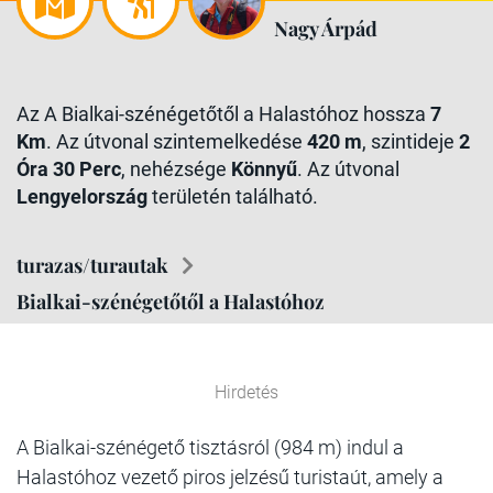
Nagy Árpád
Az A Bialkai-szénégetőtől a Halastóhoz hossza
7
Km
. Az útvonal szintemelkedése
420 m
, szintideje
2
Óra 30 Perc
, nehézsége
Könnyű
. Az útvonal
Lengyelország
területén található.
turazas/turautak
Bialkai-szénégetőtől a Halastóhoz
Hirdetés
A Bialkai-szénégető tisztásról (984 m) indul a
Halastóhoz vezető piros jelzésű turistaút, amely a