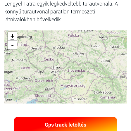
Lengyel-Tátra egyik legkedveltebb túraútvonala. A
könnyű túraútvonal páratlan természeti
látnivalókban bővelkedik.
+
-
Gps track letöltés