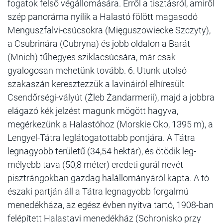
fogatok felső végállomására. Erről a tisztásról, amiről
szép panoráma nyílik a Halastó fölött magasodó
Menguszfalvi-csúcsokra (Mięguszowiecke Szczyty),
a Csubrinára (Cubryna) és jobb oldalon a Barát
(Mnich) tűhegyes sziklacsúcsára, már csak
gyalogosan mehetünk tovább. 6. Utunk utolsó
szakaszán keresztezzük a lavináiról elhíresült
Csendőrségi-vályút (Żleb Żandarmerii), majd a jobbra
elágazó kék jelzést magunk mögött hagyva,
megérkezünk a Halastóhoz (Morskie Oko, 1395 m), a
Lengyel-Tátra leglátogatottabb pontjára. A Tátra
legnagyobb területű (34,54 hektár), és ötödik leg-
mélyebb tava (50,8 méter) eredeti gurál nevét
pisztrángokban gazdag halállományáról kapta. A tó
északi partján áll a Tátra legnagyobb forgalmú
menedékháza, az egész évben nyitva tartó, 1908-ban
felépített Halastavi menedékház (Schronisko przy