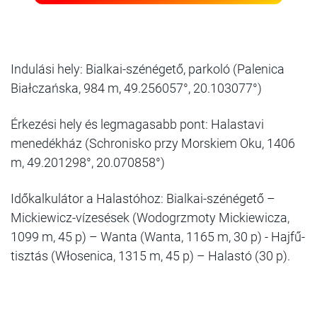
Indulási hely: Bialkai-szénégető, parkoló (Palenica
Białczańska, 984 m, 49.256057°, 20.103077°)
Érkezési hely és legmagasabb pont: Halastavi
menedékház (Schronisko przy Morskiem Oku, 1406
m, 49.201298°, 20.070858°)
Időkalkulátor a Halastóhoz: Bialkai-szénégető –
Mickiewicz-vízesések (Wodogrzmoty Mickiewicza,
1099 m, 45 p) – Wanta (Wanta, 1165 m, 30 p) - Hajfű-
tisztás (Włosenica, 1315 m, 45 p) – Halastó (30 p).