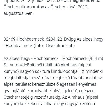
Tippünk: 2012. június 16-17. között megrendezendő
Ötscher-ultramaraton az Ötscher-vásár 2012.
augusztus 5-én.
82469-Hochbaerneck_6234_22_DV.jpg Az alpesi hegy
- Hochb ä rneck (fotó: ©weinfranz.at )
Az alpesi hegy - Hochbärneck. Hochbärneck (954 m)
St. Anton/Jeßnitznél található Alm­haus (alpesi
kunyhó) nagyon sok túra kiindulópontja . Itt mindenki
megtalálhatja a számára megfelelő túraútvonalat az
alpesi területet keresztülszelő egészen kényelmes
gyaloglástól komolyabb kihívást jelentő, egészen
Ötscher tetejéig vezető túrákig. Az Almhaus (alpesi
kunyhó) közelében található egy nagy játszótér a