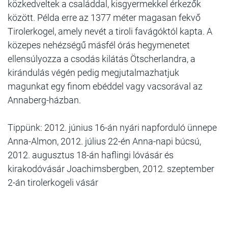
közkedveltek a családdal, kisgyermekkel érkezők
között. Példa erre az 1377 méter magasan fekvő
Tirolerkogel, amely nevét a tiroli favágóktól kapta. A
közepes nehézségű másfél órás hegy­menetet
ellensúlyozza a csodás kilátás Ötscherlandra, a
kirándulás végén pedig megjutalmazhatjuk
magunkat egy finom ebéddel vagy vacsorával az
Annaberg-házban.
Tippünk: 2012. június 16-án nyári napforduló ünnepe
Anna-Almon, 2012. július 22-én Anna-napi búcsú,
2012. augusztus 18-án haflingi lóvásár és
kirakodóvásár Joachimsbergben, 2012. szeptember
2-án tirolerkogeli vásár