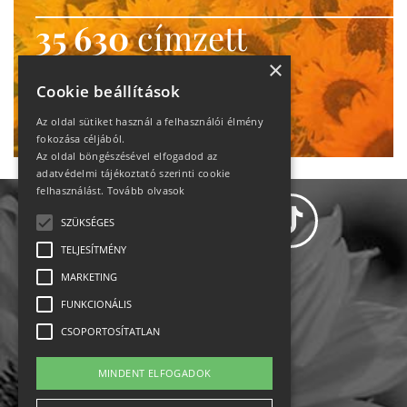
35 630
címzett
heti motiváció
×
Cookie beállítások
Ne maradj le!
Az oldal sütiket használ a felhasználói élmény
fokozása céljából.
Az oldal böngészésével elfogadod az
adatvédelmi tájékoztató szerinti cookie
felhasználást.
Tovább olvasok
SZÜKSÉGES
TELJESÍTMÉNY
MARKETING
Adatvédelem
FUNKCIONÁLIS
CSOPORTOSÍTATLAN
Állásajánlatok
MINDENT ELFOGADOK
Impresszum-kapcsolat