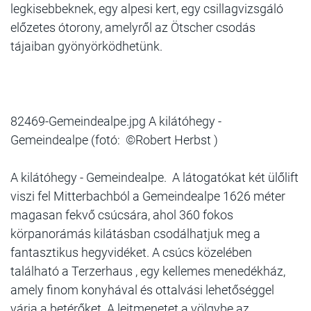
legki­sebbeknek, egy alpesi kert, egy csillagvizsgáló
előzetes ótorony, amelyről az Ötscher csodás
tájaiban gyönyörködhetünk.
82469-Gemeindealpe.jpg A kilátóhegy -
Gemeindealpe (fotó: ©Robert Herbst )
A kilátóhegy - Gemeindealpe. A látogatókat két ülőlift
viszi fel Mitterbachból a Gemeinde­alpe 1626 méter
magasan fekvő csúcsára, ahol 360 fokos
körpanorámás kilátásban csodálhatjuk meg a
fantasztikus hegyvidéket. A csúcs közelében
található a Terzerhaus , egy kellemes menedékház,
amely finom konyhával és ottalvási lehetőséggel
várja a betérőket. A lejtmenetet a völgybe az