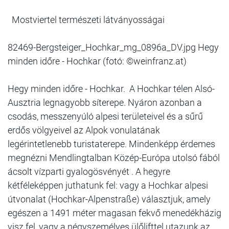
Mostviertel természeti látványosságai
82469-Bergsteiger_Hochkar_mg_0896a_DV.jpg Hegy
minden időre - Hochkar (fotó: ©weinfranz.at)
Hegy minden időre - Hochkar. A Hochkar télen Alsó-
Ausztria legnagyobb síterepe. Nyáron azonban a
csodás, messzenyúló alpesi területeivel és a sűrű
erdős völgyeivel az Alpok vonulatának
legérintetlenebb turistaterepe. Mindenképp érdemes
megnézni Mendlingtalban Közép-Európa utolsó fából
ácsolt vízparti gyalogösvényét . A hegyre
kétféleképpen juthatunk fel: vagy a Hochkar alpesi
útvonalat (Hochkar-Alpenstraße) választjuk, amely
egészen a 1491 méter magasan fekvő menedékházig
visz fel, vagy a négyszemélyes ülőlifttel utazunk az