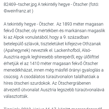
82469--tscher.jpg A tekintély hegye - Ötscher (fotó:
©weinfranz.at )
A tekintély hegye - Ötscher. Az 1893 méter magasan
fekvő Ötscher, oly mértékben és markánsan magaslik
ki az Alpok vonulatából, hogy a 9. században
betelepülő szlávok, tiszteletüket kifejezve Othzanak
(Apahegynek) nevezték el. Lackenhofból, Alsó-
Ausztria egyik leghíresebb síterepéről, egy ülőlifttel
érhetjük el az 1410 méter magasan fekvő Ötscher
menedékházat, innen még másfél órányi gyaloglás a
csúcsig. A csodálatos túraútvonalon találhatóak a
híres ötscheri szurdokok. Az Ötschergräbenen
átvezető útvonalat Ausztria legszebb túraútvonalává
választották.