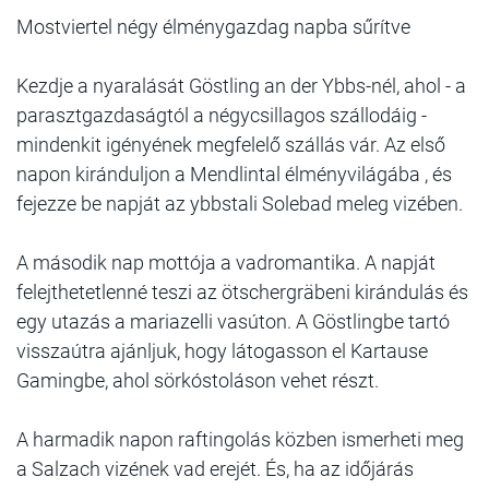
Mostviertel négy élménygazdag napba sűrítve
Kezdje a nyaralását Göstling an der Ybbs-nél, ahol - a
parasztgazdaságtól a négycsillagos szállodáig -
mindenkit igényének megfelelő szállás vár. Az első
napon kiránduljon a Mendlintal élményvilágába , és
fejezze be napját az ybbstali Solebad meleg vizében.
A második nap mottója a vadromantika. A napját
felejthetetlenné teszi az ötschergräbeni kirán­dulás és
egy utazás a mariazelli vasúton. A Göstlingbe tartó
visszaútra ajánljuk, hogy láto­gasson el Kartause
Gamingbe, ahol sörkóstoláson vehet részt.
A harmadik napon raftingolás közben ismerheti meg
a Salzach vizének vad erejét. És, ha az időjárás