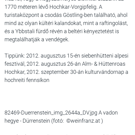
1770 méteren lévő Hochkar-Vorgipfelig. A
turistaközpont a csodás Göstling­-ben található, ahol
mind az olyan kültéri kalandokat, mint a raftingolást,
és a Ybbstali fürdő révén a beltéri kényeztetést is
megtalálhatják a vendégek.
Tippünk: 2012. augusztus 15-én siebenhütteni alpesi
feszti­vál, 2012. augusztus 26-án Alm- & Hüttenroas
Hochkar, 2012. szeptember 30-án kulturvándornap a
hochreiti fennsíkon
82469-Duerrenstein_img_2644a_DV.jpg A vadon
hegye - Dürrenstein (fotó: ©weinfranz.at )