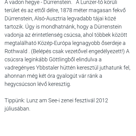
A vadon hegye - Dürrenstein. A Lunzer-tó körüli
terület és az ettől délre, 1878 méter magasan fekvő
Dürrenstein, Alsó-Ausztria legvadabb tájai közé
tartozik. Úgy is mondhatnánk, hogy a Dürrenstein
vadonja az érintetlenség csúcsa, ahol többek között
megtalálható Közép-Európa legnagyobb őserdeje a
Rothwald . (Belépés csak vezetővel engedélyezett!) A
csúcsra leginkább Göttlingből elindulva a
vadregényes Ybbstaler hüttén keresztül juthatunk fel,
ahonnan még két óra gyalogút vár ránk a
hegycsúcson lévő keresztig.
Tippünk: Lunz am See-i zenei fesztivál 2012
júliusában.