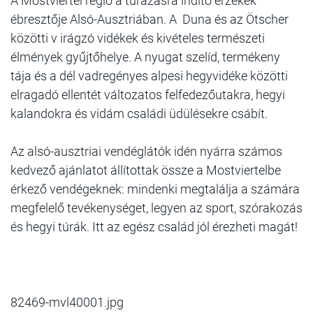
A Mostviertel régió a túrázásra indító érzékek
ébresztője Alsó-Ausztriában. A Duna és az Ötscher
közötti v irágzó vidékek és kivételes természeti
élmények gyűjtőhelye. A nyugat szelíd, termékeny
tája és a dél vadregényes alpesi hegyvidéke közötti
elragadó ellentét változatos felfedezőutakra, hegyi
kalandokra és vidám családi üdülésekre csábít.
Az alsó-ausztriai vendéglátók idén nyárra számos
kedvező ajánlatot állítottak össze a Mostviertelbe
érkező vendégeknek: mindenki megtalálja a számára
megfelelő tevékenységet, legyen az sport, szórakozás
és hegyi túrák. Itt az egész család jól érezheti magát!
82469-mvl40001.jpg