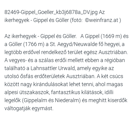
82469-Gippel_Goeller_kb3j6878a_DV.jpg Az
ikerhegyek - Gippel és Göller (fotó: ©weinfranz.at )
Az ikerhegyek - Gippel és Göller. A Gippel (1669 m) és
a Göller (1766 m) a St. Aegyd/Neuwalde fő hegyei, a
legtöbb erdővel rendelkező terület egész Ausztriában.
A vegyes- és a szálas erdői mellett ebben a régió­ban
található a Lahnsattler Urwald, amely egyike az
utolsó ősfás erdőterületek Ausztriában. A két csúcs
között nagy kirándulásokat lehet tenni, ahol magas
alpesi útszakaszok, fantasztikus kilátások, idilli
legelők (Gippelalm és Niederalm) és meghitt kiserdők
váltogatják egymást.