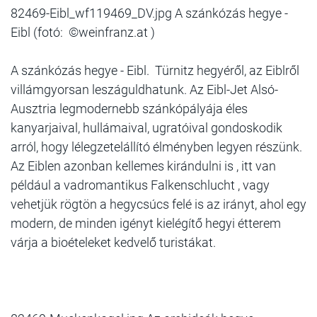
82469-Eibl_wf119469_DV.jpg A szánkózás hegye -
Eibl (fotó: ©weinfranz.at )
A szánkózás hegye - Eibl. Türnitz hegyéről, az Eiblről
villámgyorsan leszáguldhatunk. Az Eibl-Jet Alsó-
Ausztria legmodernebb szánkópályája éles
kanyarjaival, hullámaival, ugratóival gondoskodik
arról, hogy lélegzetelállító élményben legyen részünk.
Az Eiblen azonban kellemes kirándulni is , itt van
például a vadromantikus Falkenschlucht , vagy
vehetjük rögtön a hegycsúcs felé is az irányt, ahol egy
modern, de minden igényt kielégítő hegyi étterem
várja a bioételeket kedvelő turistákat.