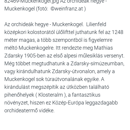
82469-Muckenkogel.jpg Az orchideák hegye -
Muckenkogel (fotó: ©weinfranz.at )
Az orchideák hegye - Muckenkogel. Lilienfeld
középkori kolostorától ülőlifttel juthatunk fel az 1248
méter magas, a több szempontból is figyelemre
méltó Muckenkogelre. Itt rendezte meg Mathias
Zdarsky 1905-ben az első alpesi műlesiklás versenyt.
Még többet megtudhatunk a Zdarsky-símúzeumban,
vagy kirándulhatunk Zdarsky-útvonalon, amely a
Muckenkogel sok túraútvonalának egyike. A
kirándulást megszépítik az útközben található
pihenőhelyek ( Klosteralm ), a fantasztikus
növényzet, hiszen ez Közép-Európa leggazdagabb
orchideatermő vidéke.