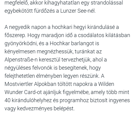
megfelelő, akkor kihagyhatatlan egy strandolással
egybekötött fürdőzés a Lunzer See-nél.
A negyedik napon a hochkari hegyi kirándulásé a
főszerep. Hogy maradjon idő a csodálatos kilátásban
gyönyörködni, és a Hochkar barlangot is
kényelmesen megnézhessük, turánkat az
Alpenstraße-n keresztül tervezhetjük, ahol a
négyüléses felvonók is besegítenek, hogy
felejthetetlen élményben legyen részünk. A
Mostviertler Alpokban töltött napokra a Wilden
Wunder Card-ot ajánljuk figyelmébe, amely több mint
40 kirándulóhelyhez és programhoz biztosít ingyenes
vagy kedvezményes belépést.