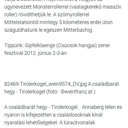
úgynevezett Monsterrollerrel (vastagkerekű masszív
roller) rövidíthetjük le. A szörnyrollerrel
Mittelstationtól mintegy 5 kilométeres erdei úton
száguldhatunk le egészen Mitterbachig.
Tippünk: Gipfelklaenge (Csúcsok hangjai) zenei
fesztivál 2012. június 2-3-án
82469-Tirolerkogel_wein9574_DV.jpg A családbarát
hegy - Tirolerkogel (fotó: ©weinfranz.at )
A családbarát hegy - Tirolerkogel. Annaberg télen és
nyáron is kifejezetten a családosoknak kínál
nyaralási lehetőségeket. A túraútvonalak