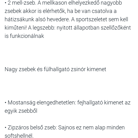
• 2 mell-zseb. A mellkason elhelyezkedő nagyobb
zsebek akkor is elérhetők, ha be van csatolva a
hátizsákunk alsó hevedere. A sportszeletet sem kell
kiműteni! A legszebb: nyitott állapotban szellőzőként
is funkcionálnak
Nagy zsebek és fülhallgató zsinór kimenet
• Mostanság elengedhetetlen: fejhallgató kimenet az
egyik zsebből
• Zipzáros belső zseb: Sajnos ez nem alap minden
softshellnél.