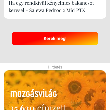
Ha egy rendkívül kényelmes bakancsot
keresel - Salewa Pedroc 2 Mid PTX
Kérek még!
Hirdetés
35 630
címzett