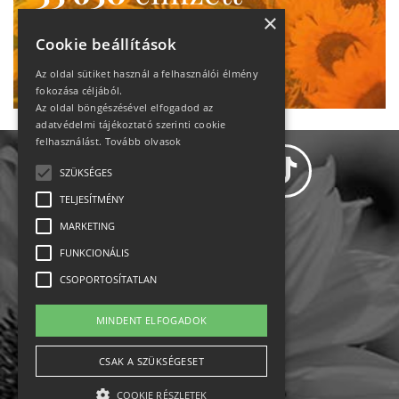
heti motiváció
×
Cookie beállítások
Ne maradj le!
Az oldal sütiket használ a felhasználói élmény
fokozása céljából.
Az oldal böngészésével elfogadod az
adatvédelmi tájékoztató szerinti cookie
felhasználást.
Tovább olvasok
SZÜKSÉGES
TELJESÍTMÉNY
MARKETING
Adatvédelem
FUNKCIONÁLIS
CSOPORTOSÍTATLAN
Állásajánlatok
MINDENT ELFOGADOK
Impresszum-kapcsolat
CSAK A SZÜKSÉGESET
Jogi nyilatkozat
COOKIE RÉSZLETEK