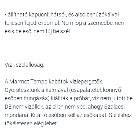
• állítható kapucni: hátsó-, és alsó behúzókáival
teljesen fejedre idomul. Nem lóg a szemedbe, nem
esik be eső, nem fúj be szél.
Víz-, szélállóság:
A Marmot Tempo kabátok vízlepergetők.
Gyorstesztünk alkalmával (csapalátétel, könnyű
esőben bringázás) kiállták a próbát, víz nem jutott be.
DE nem vízállók, az ellen nem véd, ahogy Szalacsi
mondaná. Kitartó esőben kell az esőkabát. Síeléshez
tökéletesen elég lehet.