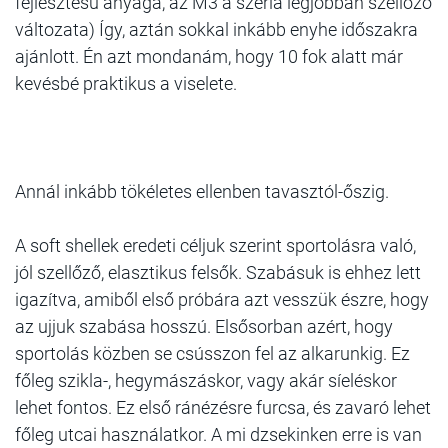
fejlesztésű anyaga, az M3 a széria legjobban szellőző
változata) Így, aztán sokkal inkább enyhe időszakra
ajánlott. Én azt mondanám, hogy 10 fok alatt már
kevésbé praktikus a viselete.
Annál inkább tökéletes ellenben tavasztól-őszig.
A soft shellek eredeti céljuk szerint sportolásra való,
jól szellőző, elasztikus felsők. Szabásuk is ehhez lett
igazítva, amiből első próbára azt vesszük észre, hogy
az ujjuk szabása hosszú. Elsősorban azért, hogy
sportolás közben se csússzon fel az alkarunkig. Ez
főleg szikla-, hegymászáskor, vagy akár síeléskor
lehet fontos. Ez első ránézésre furcsa, és zavaró lehet
főleg utcai használatkor. A mi dzsekinken erre is van