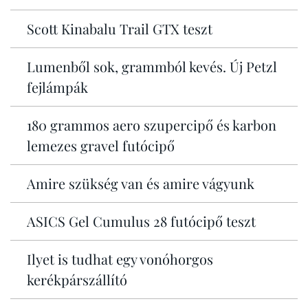
Scott Kinabalu Trail GTX teszt
Lumenből sok, grammból kevés. Új Petzl
fejlámpák
180 grammos aero szupercipő és karbon
lemezes gravel futócipő
Amire szükség van és amire vágyunk
ASICS Gel Cumulus 28 futócipő teszt
Ilyet is tudhat egy vonóhorgos
kerékpárszállító