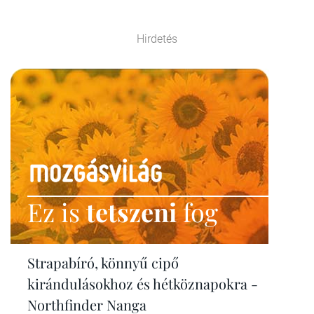
Hirdetés
Ez is
tetszeni
fog
Strapabíró, könnyű cipő
kirándulásokhoz és hétköznapokra -
Northfinder Nanga