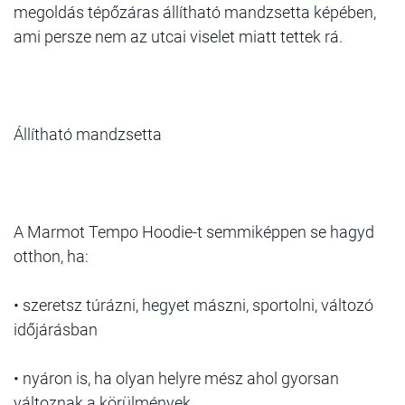
megoldás tépőzáras állítható mandzsetta képében,
ami persze nem az utcai viselet miatt tettek rá.
Állítható mandzsetta
A Marmot Tempo Hoodie-t semmiképpen se hagyd
otthon, ha:
• szeretsz túrázni, hegyet mászni, sportolni, változó
időjárásban
• nyáron is, ha olyan helyre mész ahol gyorsan
változnak a körülmények