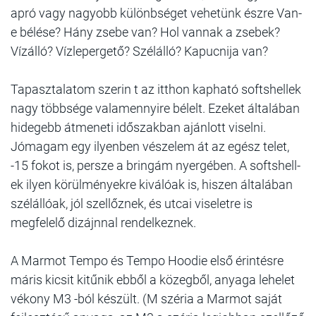
apró vagy nagyobb különbséget vehetünk észre Van-
e bélése? Hány zsebe van? Hol vannak a zsebek?
Vízálló? Vízlepergető? Szélálló? Kapucnija van?
Tapasztalatom szerin t az itthon kapható softshellek
nagy többsége valamennyire bélelt. Ezeket általában
hidegebb átmeneti időszakban ajánlott viselni.
Jómagam egy ilyenben vészelem át az egész telet,
-15 fokot is, persze a bringám nyergében. A softshell-
ek ilyen körülményekre kiválóak is, hiszen általában
szélállóak, jól szellőznek, és utcai viseletre is
megfelelő dizájnnal rendelkeznek.
A Marmot Tempo és Tempo Hoodie első érintésre
máris kicsit kitűnik ebből a közegből, anyaga lehelet
vékony M3 -ból készült. (M széria a Marmot saját