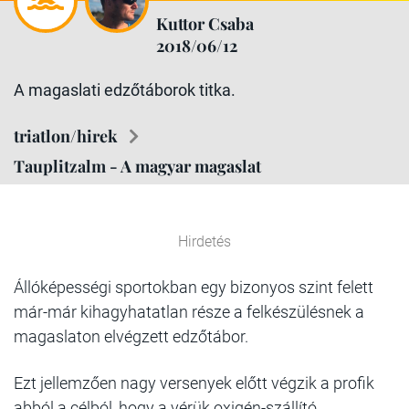
Kuttor Csaba
2018/06/12
A magaslati edzőtáborok titka.
triatlon/hirek
Tauplitzalm - A magyar magaslat
Hirdetés
Állóképességi sportokban egy bizonyos szint felett
már-már kihagyhatatlan része a felkészülésnek a
magaslaton elvégzett edzőtábor.
Ezt jellemzően nagy versenyek előtt végzik a profik
abból a célból, hogy a vérük oxigén-szállító