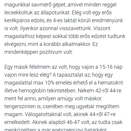
magunkkal savmérő gépet, amivel minden reggel
lecsekkoltuk az állapotunkat. Elég volt egy erős
kerékpáros edzés, és 4-es laktát körüli eredményünk
is volt. Ilyenkor azonnal visszavettünk. Viszont
magaslathoz képest sokkal több erős edzést tudtunk
elvégezni, mint a korábbi alkalmakkor. Ez
mindenképpen pozitívum volt.
Egy másik félelmem az volt, hogy vajon a 15-16 nap
vajon mire lesz elég? A tapasztalat az, hogy egy
magaslattal max 10% emelés érhető el a hematokrit
illetve hemoglobin tekintetében. Nekem 42-ről 44-re
ment fel anno, amilyen amúgy volt máskor
tengerszinten is, cserében meg ugyebár megöltem
magam. Válogatottaknál volt, akinek 44-ről 47-re
emelkedett. Akinek alapból 46-47 volt, az tudta csak
megközelíteni a már egészségügyi határként