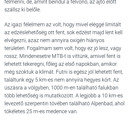
felmenni, de, amint beindul a felvonó, az ajtó előtt
szállsz ki belőle.
Az igazi félelmem az volt, hogy mivel eléggé limitált
az edzéslehetőség ott fent, sok edzést majd lent kell
elvégezni, azaz nem annyira oxigén hiányos
területen. Fogalmam sem volt, hogy ez jó lesz, vagy
rossz. Mindenesetre MTB-t is vittünk, amivel fent is
lehetett tekeregni, főleg az első napokban, amikor
még szoktuk a klímát. Futni is egész jól lehetett fent,
találtunk egy 5 km-es nem annyira hegyes kört. Az
úszásra a völgyben, 1000 m-en található falukban
több lehetőség is mutatkozott. A legjobb a 10 km-es
levezető szerpentin tövében található Alpenbad, ahol
tökéletes 25 m-es medence van.