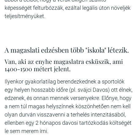
képességét felturbózzák, ezáltal legális úton növeljék
teljesítményüket.
A magaslati edzésben több "iskola" létezik.
Van, aki az enyhe magaslatra esküszik, ami
1400-1500 métert jelent.
Ilyenkor gyakorlatilag berendezkednek a sportolók
egy helyen hosszabb időre (pl. svájci Davos) ott élnek,
edzenek, és onnan mennek versenyekre. Előnye, hogy
a nem túl magas helyszínnek köszönhetően nem kell
olyan durván visszavenni a terhelés intenzitásából,
ellenben egy 2 hónapos davosi tartózkodás költségét
le sem merem írni.