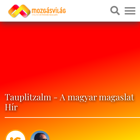
Tauplitzalm - A magyar magaslat
Hír