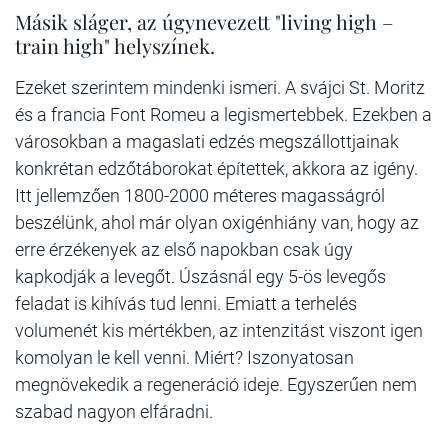
Másik sláger, az úgynevezett "living high –
train high" helyszínek.
Ezeket szerintem mindenki ismeri. A svájci St. Moritz
és a francia Font Romeu a legismertebbek. Ezekben a
városokban a magaslati edzés megszállottjainak
konkrétan edzőtáborokat építettek, akkora az igény.
Itt jellemzően 1800-2000 méteres magasságról
beszélünk, ahol már olyan oxigénhiány van, hogy az
erre érzékenyek az első napokban csak úgy
kapkodják a levegőt. Úszásnál egy 5-ös levegős
feladat is kihívás tud lenni. Emiatt a terhelés
volumenét kis mértékben, az intenzitást viszont igen
komolyan le kell venni. Miért? Iszonyatosan
megnövekedik a regeneráció ideje. Egyszerűen nem
szabad nagyon elfáradni.