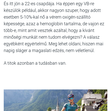
És itt jön a 22-es csapdája. Ha éppen egy VB-re
készülök például, akkor nagyon szuper, hogy adott
esetben 5-10%-kal nő a vérem oxigén-szállító
képessége, azaz a hemoglobin tartalma, de vajon ez
több-e, mint amit vesztek azáltal, hogy a kívánt
minőségi munkát nem tudom elvégezni? A válasz
egyébként egyértelmű. Meg lehet oldani, hiszen mai
napig sláger a magaslati edzés, nem véletlenül.
A titok azonban a tudásban van.