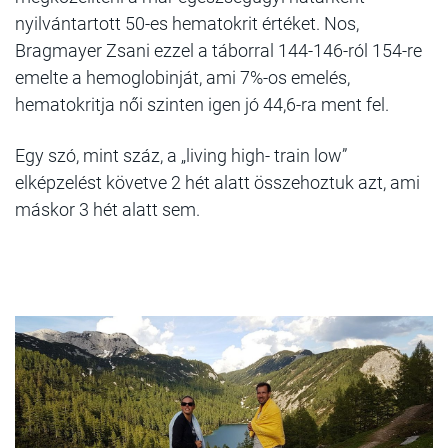
nyilvántartott 50-es hematokrit értéket. Nos,
Bragmayer Zsani ezzel a táborral 144-146-ról 154-re
emelte a hemoglobinját, ami 7%-os emelés,
hematokritja női szinten igen jó 44,6-ra ment fel.
Egy szó, mint száz, a „living high- train low”
elképzelést követve 2 hét alatt összehoztuk azt, ami
máskor 3 hét alatt sem.