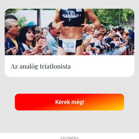
Az analóg triatlonista
Kérek még!
Hirdetés