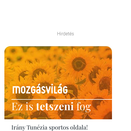
Hirdetés
Ez is
tetszeni
fog
Irány Tunézia sportos oldala!