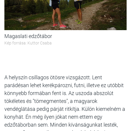
Magaslati edzőtábor
Kép forrása: Kuttor Csaba
A helyszín csillagos ötösre vizsgázott. Lent
parádésan lehet kerékpározni, futni, illetve ez utóbbit
könnyebb formában fent is. Az uszoda abszolút
tökéletes és "tömegmentes", a magyarok
vendéglátása pedig párját ritkítja. Külön kiemelném a
konyhát. Én még ilyen jókat nem ettem egy
edzőtáborban sem. Minden kívánságunkat lesték,