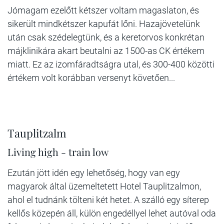
Jómagam ezelőtt kétszer voltam magaslaton, és
sikerült mindkétszer kapufát lőni. Hazajövetelünk
után csak szédelegtünk, és a keretorvos konkrétan
májklinikára akart beutalni az 1500-as CK értékem
miatt. Ez az izomfáradtságra utal, és 300-400 közötti
értékem volt korábban versenyt követően...
Tauplitzalm
Living high - train low
Ezután jött idén egy lehetőség, hogy van egy
magyarok által üzemeltetett Hotel Tauplitzalmon,
ahol el tudnánk tölteni két hetet. A szálló egy síterep
kellős közepén áll, külön engedéllyel lehet autóval oda