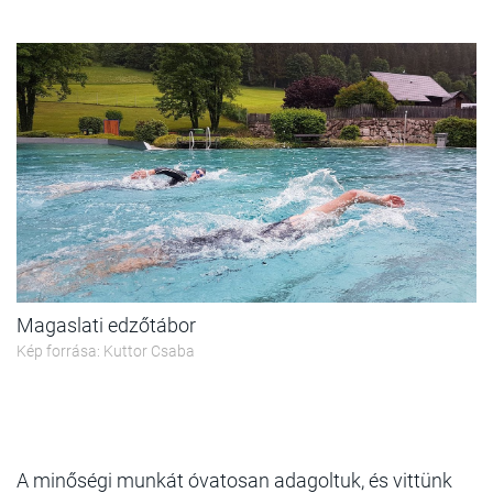
Magaslati edzőtábor
Kép forrása: Kuttor Csaba
A minőségi munkát óvatosan adagoltuk, és vittünk