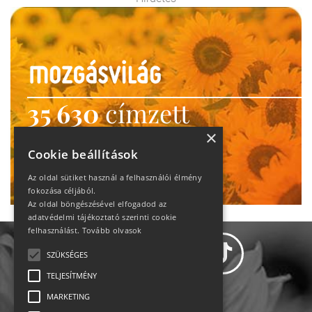
35 630
címzett
heti motiváció
×
Cookie beállítások
Ne maradj le!
Az oldal sütiket használ a felhasználói élmény
fokozása céljából.
Az oldal böngészésével elfogadod az
adatvédelmi tájékoztató szerinti cookie
felhasználást.
Tovább olvasok
SZÜKSÉGES
TELJESÍTMÉNY
MARKETING
Adatvédelem