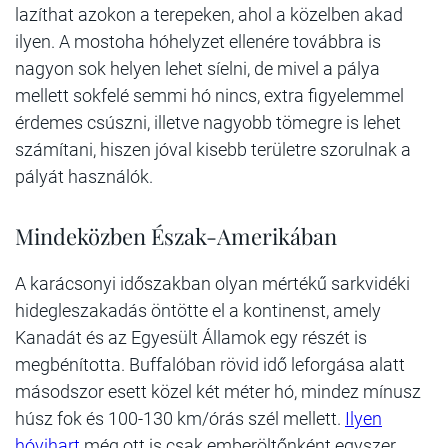
lazíthat azokon a terepeken, ahol a közelben akad
ilyen. A mostoha hóhelyzet ellenére továbbra is
nagyon sok helyen lehet síelni, de mivel a pálya
mellett sokfelé semmi hó nincs, extra figyelemmel
érdemes csúszni, illetve nagyobb tömegre is lehet
számítani, hiszen jóval kisebb területre szorulnak a
pályát használók.
Mindeközben Észak-Amerikában
A karácsonyi időszakban olyan mértékű sarkvidéki
hidegleszakadás öntötte el a kontinenst, amely
Kanadát és az Egyesült Államok egy részét is
megbénította. Buffalóban rövid idő leforgása alatt
másodszor esett közel két méter hó, mindez mínusz
húsz fok és 100-130 km/órás szél mellett.
Ilyen
hóvihart
még ott is csak emberöltőnként egyszer