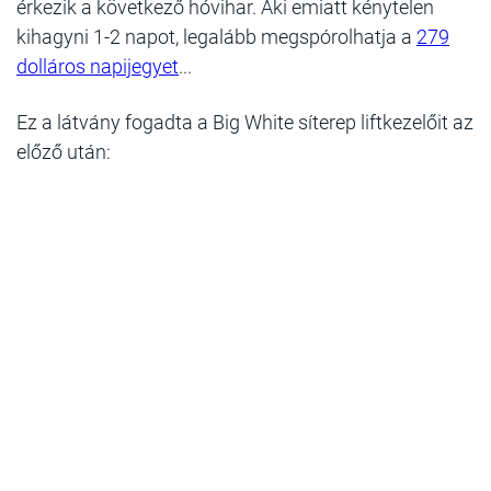
érkezik a következő hóvihar. Aki emiatt kénytelen
kihagyni 1-2 napot, legalább megspórolhatja a
279
dolláros napijegyet
...
Ez a látvány fogadta a Big White síterep liftkezelőit az
előző után: