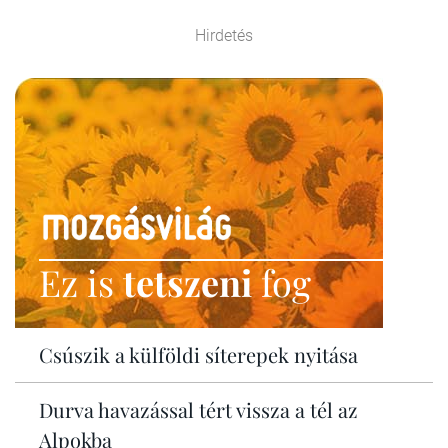
Hirdetés
Ez is
tetszeni
fog
Csúszik a külföldi síterepek nyitása
Durva havazással tért vissza a tél az
Alpokba