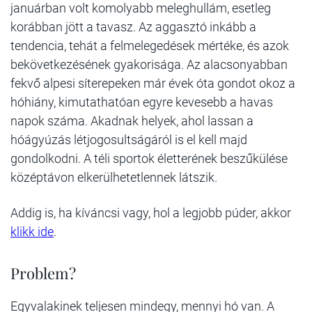
januárban volt komolyabb meleghullám, esetleg
korábban jött a tavasz. Az aggasztó inkább a
tendencia, tehát a felmelegedések mértéke, és azok
bekövetkezésének gyakorisága. Az alacsonyabban
fekvő alpesi síterepeken már évek óta gondot okoz a
hóhiány, kimutathatóan egyre kevesebb a havas
napok száma. Akadnak helyek, ahol lassan a
hóágyúzás létjogosultságáról is el kell majd
gondolkodni. A téli sportok életterének beszűkülése
középtávon elkerülhetetlennek látszik.
Addig is, ha kíváncsi vagy, hol a legjobb púder, akkor
klikk ide
.
Problem?
Egyvalakinek teljesen mindegy, mennyi hó van. A