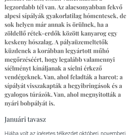
legzordabb tél van. Az alacsonyabban fekvő
alpesi sípályák gyakorlatilag hómentesek, de
sok helyen már annak is örülnek, ha a
zöldellő rétek-erdők között kanyarog egy
keskeny hószalag. A pályaüzemeltetők
küzdenek a korábban legyártott műhó
megőrzéséért, hogy legalább valamennyi
síélményt kínáljanak a síelni érkező
vendégeknek. Van, ahol feladták a harcot: a
sípályát visszakapták a hegyibringások és a
gyalogos túrázók. Van, ahol megnyitották a
nyári bobpályát is.
Januári tavasz
Hiába volt az ígéretes télkezdet októberi, novemberi