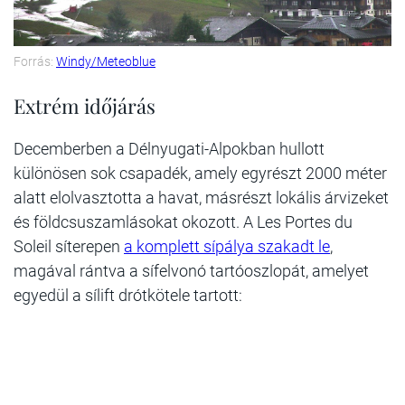
Forrás:
Windy/Meteoblue
Extrém időjárás
Decemberben a Délnyugati-Alpokban hullott
különösen sok csapadék, amely egyrészt 2000 méter
alatt elolvasztotta a havat, másrészt lokális árvizeket
és földcsuszamlásokat okozott. A Les Portes du
Soleil síterepen
a komplett sípálya szakadt le
,
magával rántva a sífelvonó tartóoszlopát, amelyet
egyedül a sílift drótkötele tartott: