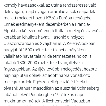
komoly havazásokkal, az utána rendszeressé váló
délnyugati, majd nyugati áramlás a sok csapadék
mellett meleget hozott Közép-Európa térségébe.
Ennek eredményeként decemberben a Francia-
Alpokban kétezer méterig felfalta a meleg és az eső a
korábban lehullott havat. Hasonló a helyzet
Olaszországban és Svájcban is. A Keleti-Alpokban
nagyjából 1500 méter felett lehet a pályákon
vállalható havat találni, de természetes hó ott is
inkább 1800-2000 méter felett van, illetve a
fagyzugokban. Az újév további melegedést hozott:
nap nap után dőlnek az adott napra vonatkozó
melegrekordok. Egészen elképesztő értékeket is
olvasni: Január másodikán az ausztriai Schneeberg
lábánál fekvő Puchbergben 19,7 fokos napi
maximumot mértek. A liechtensteini Vaduzban