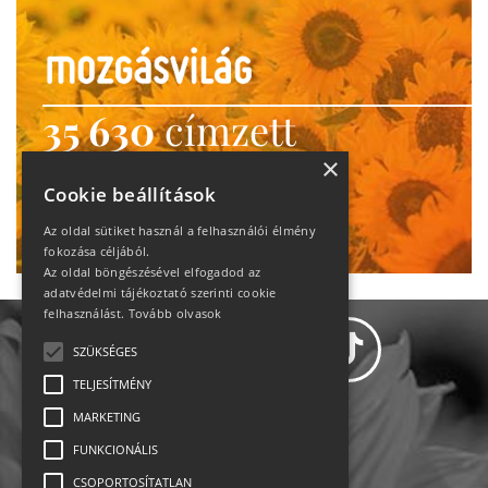
35 630
címzett
heti motiváció
×
Cookie beállítások
Ne maradj le!
Az oldal sütiket használ a felhasználói élmény
fokozása céljából.
Az oldal böngészésével elfogadod az
adatvédelmi tájékoztató szerinti cookie
felhasználást.
Tovább olvasok
SZÜKSÉGES
TELJESÍTMÉNY
MARKETING
Adatvédelem
FUNKCIONÁLIS
CSOPORTOSÍTATLAN