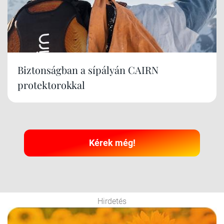
Biztonságban a sípályán CAIRN
protektorokkal
Kérek még!
Hirdetés