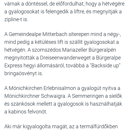
várnak a döntéssel, de előfordulhat, hogy a hétvégére
a gyalogosokat is felengedik a liftre, és megnyitják a
zipline-t is.
A Gemeindealpe Mitterbach síterepen mind a négy-,
mind pedig a kétüléses lift is szállít gyalogosokat a
hétvégén. A szomszédos Mariazeller Bürgeralpén
megnyitották a Dreiseenwanderweget a Bürgeralpe
Express hegyi állomásáról, továbbá a "Backside up"
bringaösvényt is.
A Mönichkirchen Erlebnisalmon a gyalogút nyitva a
Mönichkirchner Schwaigra. A Semmeringen a síelők
és szánkósok mellett a gyalogosok is használhatják
a kabinos felvonót.
Aki már kigyalogolta magát, az a termálfürdőkben