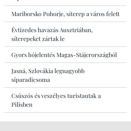
Mariborsko Pohorje, síterep a város felett
Évtizedes havazás Ausztriában,
síterepeket zártak le
Gyors hójelentés Magas-Stájerországból
Jasná, Szlovákia legnagyobb
síparadicsoma
Csúszós és veszélyes turistautak a
Pilisben