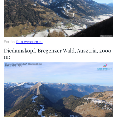
Forrás:
foto-webcam.eu
Diedamskopf, Bregenzer Wald, Ausztria, 2000
m: