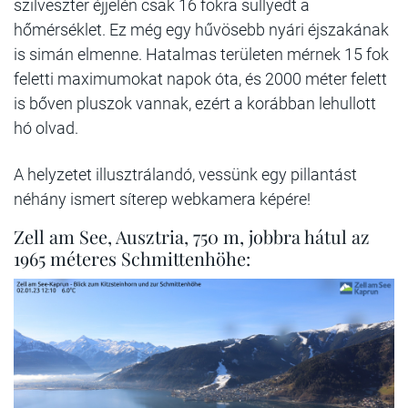
szilveszter éjjelén csak 16 fokra süllyedt a
hőmérséklet. Ez még egy hűvösebb nyári éjszakának
is simán elmenne. Hatalmas területen mérnek 15 fok
feletti maximumokat napok óta, és 2000 méter felett
is bőven pluszok vannak, ezért a korábban lehullott
hó olvad.
A helyzetet illusztrálandó, vessünk egy pillantást
néhány ismert síterep webkamera képére!
Zell am See, Ausztria, 750 m, jobbra hátul az
1965 méteres Schmittenhöhe: