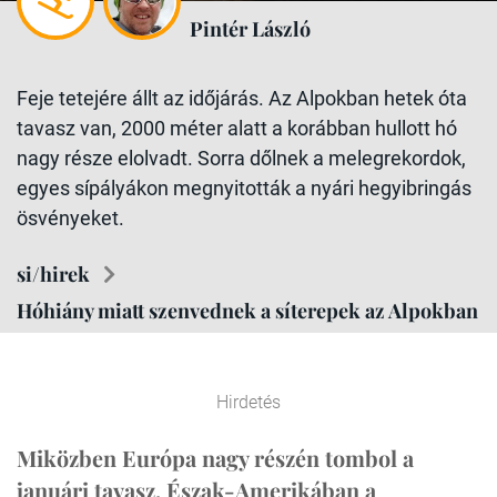
Pintér László
Feje tetejére állt az időjárás. Az Alpokban hetek óta
tavasz van, 2000 méter alatt a korábban hullott hó
nagy része elolvadt. Sorra dőlnek a melegrekordok,
egyes sípályákon megnyitották a nyári hegyibringás
ösvényeket.
si/hirek
Hóhiány miatt szenvednek a síterepek az Alpokban
Hirdetés
Miközben Európa nagy részén tombol a
januári tavasz, Észak-Amerikában a