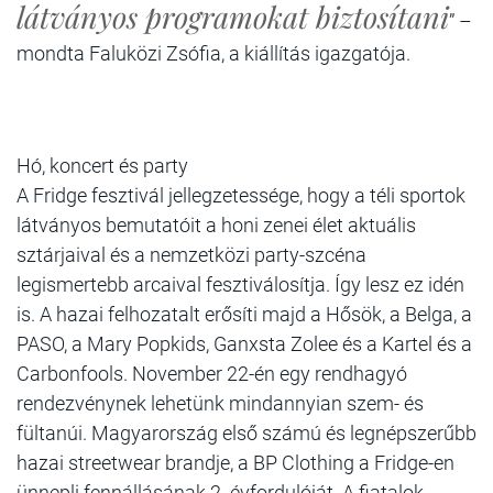
látványos programokat biztosítani
” –
mondta Faluközi Zsófia, a kiállítás igazgatója.
Hó, koncert és party
A Fridge fesztivál jellegzetessége, hogy a téli sportok
látványos bemutatóit a honi zenei élet aktuális
sztárjaival és a nemzetközi party-szcéna
legismertebb arcaival fesztiválosítja. Így lesz ez idén
is. A hazai felhozatalt erősíti majd a Hősök, a Belga, a
PASO, a Mary Popkids, Ganxsta Zolee és a Kartel és a
Carbonfools. November 22-én egy rendhagyó
rendezvénynek lehetünk mindannyian szem- és
fültanúi. Magyarország első számú és legnépszerűbb
hazai streetwear brandje, a BP Clothing a Fridge-en
ünnepli fennállásának 2. évfordulóját. A fiatalok