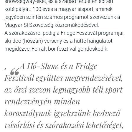
snowsegway-eket, és a szabad területen épített
kötélpályát. 100 éves a magyar sísport, aminek
jegyében szintén számos programot szervezünk a
Magyar Sí Szövetség közreműködésével.
A szórakozásról pedig a Fridge Fesztivál programjai,
ski-doo (hószán) verseny és a hütte hangulatot
megidézve, Forralt bor fesztivál gondoskodik.
A Hó-Show és a Fridge
„
Fesztivál együttes megrendezésével,
az őszi szezon legnagyobb téli sport
rendezvényén minden
korosztálynak igyekszünk kedvező
vásárlási és szórakozási lehetőséget,