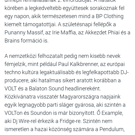
körében a legkedveltebb együttesek sorakoznak fel
egy napon, akik természetesen mind a BP Clothing
kiemelt támogatottjai. A születésnapi fellépők a
Punanny Massif, az Irie Maffia, az Akkezdet Phiai és a
Brains formáció is.
A nemzetközi felhozatalt pedig nem kisebb nevek
fémjelzik, mint például Paul Kalkbrenner, az európai
techno kultúra legaktuálisabb és legfelkapottabb DJ-
producere, aki hatalmas sikert aratott korábban a
VOLT és a Balaton Sound headlinereként.
Közkívánatra visszatér Magyarországra napjaink
egyik legnagyobb parti sláger gyárosa, aki szintén a
VOLTon és Soundon is már bizonyított. Ő Example,
aki Dj Wire-rel érkezik a Fridge-re. Szintén nem
ismeretlen a hazai közönség számára a Pendulum,