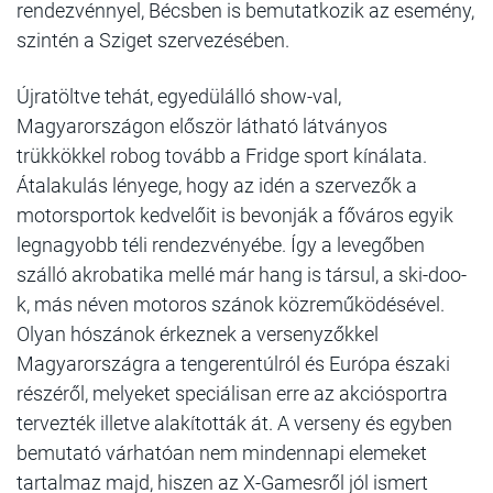
rendezvénnyel, Bécsben is bemutatkozik az esemény,
szintén a Sziget szervezésében.
Újratöltve
tehát, egyedülálló show-val,
Magyarországon először látható látványos
trükkökkel robog tovább a Fridge sport kínálata.
Átalakulás lényege, hogy az idén a szervezők a
motorsportok kedvelőit is bevonják a főváros egyik
legnagyobb téli rendezvényébe. Így a levegőben
szálló akrobatika mellé már hang is társul, a ski-doo-
k, más néven motoros szánok közreműködésével.
Olyan hószánok érkeznek a versenyzőkkel
Magyarországra a tengerentúlról és Európa északi
részéről, melyeket speciálisan erre az akciósportra
tervezték illetve alakították át. A verseny és egyben
bemutató várhatóan nem mindennapi elemeket
tartalmaz majd, hiszen az X-Gamesről jól ismert