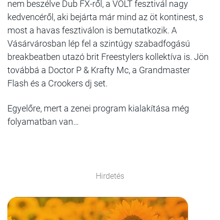
nem beszélve Dub FX-ről, a VOLT fesztivál nagy
kedvencéről, aki bejárta már mind az öt kontinest, s
most a havas fesztiválon is bemutatkozik. A
Vásárvárosban lép fel a szintúgy szabadfogású
breakbeatben utazó brit Freestylers kollektíva is. Jön
továbbá a Doctor P & Krafty Mc, a Grandmaster
Flash és a Crookers dj set.
Egyelőre, mert a zenei program kialakítása még
folyamatban van…
Hirdetés