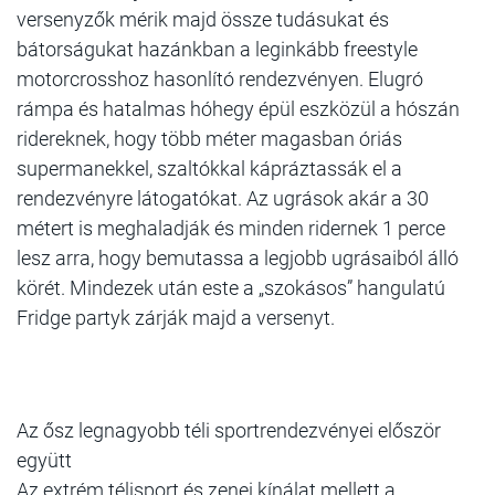
versenyzők mérik majd össze tudásukat és
bátorságukat hazánkban a leginkább freestyle
motorcrosshoz hasonlító rendezvényen. Elugró
rámpa és hatalmas hóhegy épül eszközül a hószán
ridereknek, hogy több méter magasban óriás
supermanekkel, szaltókkal kápráztassák el a
rendezvényre látogatókat. Az ugrások akár a 30
métert is meghaladják és minden ridernek 1 perce
lesz arra, hogy bemutassa a legjobb ugrásaiból álló
körét. Mindezek után este a „szokásos” hangulatú
Fridge partyk zárják majd a versenyt.
Az ősz legnagyobb téli sportrendezvényei először
együtt
Az extrém télisport és zenei kínálat mellett a