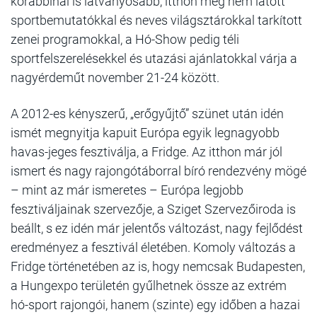
korábbinál is látványosabb, itthon még nem látott
sportbemutatókkal és neves világsztárokkal tarkított
zenei programokkal, a Hó-Show pedig téli
sportfelszerelésekkel és utazási ajánlatokkal várja a
nagyérdeműt november 21-24 között.
A 2012-es kényszerű, „erőgyűjtő” szünet után idén
ismét megnyitja kapuit Európa egyik legnagyobb
havas-jeges fesztiválja, a Fridge. Az itthon már jól
ismert és nagy rajongótáborral bíró rendezvény mögé
– mint az már ismeretes – Európa legjobb
fesztiváljainak szervezője, a Sziget Szervezőiroda is
beállt, s ez idén már jelentős változást, nagy fejlődést
eredményez a fesztivál életében. Komoly változás a
Fridge történetében az is, hogy nemcsak Budapesten,
a Hungexpo területén gyűlhetnek össze az extrém
hó-sport rajongói, hanem (szinte) egy időben a hazai