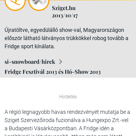
Sziget.hu
2013/10/17
Újratöltve, egyedülálló show-val, Magyarországon
először látható látványos trükkökkel robog tovább a
Fridge sport kínálata.
si-snowboard/hirek
Fridge Fesztivál 2013 és Hó-Show 2013
Hirdetés
A régió legnagyobb havas rendezvényét mutatja be a
Sziget Szervezőiroda fuzionálva a Hungexpo Zrt.-vel
a Budapesti Vásárközpontban. A Fridge idén a