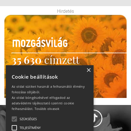
Hirdetés
35 630
címzett
heti motiváció
×
Cookie beállítások
Ne maradj le!
Az oldal sütiket használ a felhasználói élmény
fokozása céljából.
Az oldal böngészésével elfogadod az
adatvédelmi tájékoztató szerinti cookie
felhasználást.
Tovább olvasok
SZÜKSÉGES
TELJESÍTMÉNY