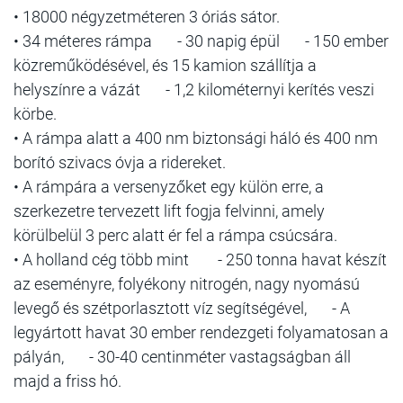
• 18000 négyzetméteren 3 óriás sátor.
• 34 méteres rámpa - 30 napig épül - 150 ember
közreműködésével, és 15 kamion szállítja a
helyszínre a vázát - 1,2 kilométernyi kerítés veszi
körbe.
• A rámpa alatt a 400 nm biztonsági háló és 400 nm
borító szivacs óvja a ridereket.
• A rámpára a versenyzőket egy külön erre, a
szerkezetre tervezett lift fogja felvinni, amely
körülbelül 3 perc alatt ér fel a rámpa csúcsára.
• A holland cég több mint - 250 tonna havat készít
az eseményre, folyékony nitrogén, nagy nyomású
levegő és szétporlasztott víz segítségével, - A
legyártott havat 30 ember rendezgeti folyamatosan a
pályán, - 30-40 centinméter vastagságban áll
majd a friss hó.