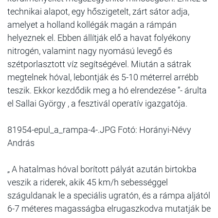
technikai alapot, egy hőszigetelt, zárt sátor adja,
amelyet a holland kollégák magán a rámpán
helyeznek el. Ebben állítják elő a havat folyékony
nitrogén, valamint nagy nyomású levegő és
szétporlasztott víz segítségével. Miután a sátrak
megtelnek hóval, lebontják és 5-10 méterrel arrébb
teszik. Ekkor kezdődik meg a hó elrendezése ”- árulta
el Sallai György , a fesztivál operatív igazgatója.
81954-epul_a_rampa-4-.JPG Fotó: Horányi-Névy
András
„ A hatalmas hóval borított pályát azután birtokba
veszik a riderek, akik 45 km/h sebességgel
száguldanak le a speciális ugratón, és a rámpa aljától
6-7 méteres magasságba elrugaszkodva mutatják be