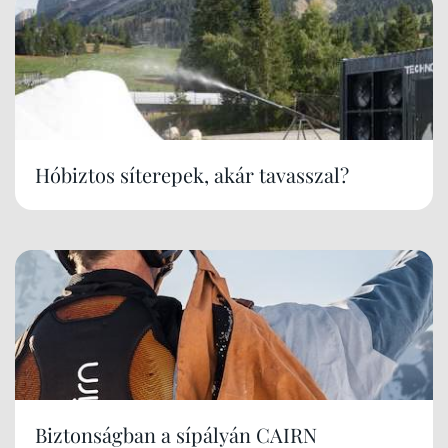
Hóbiztos síterepek, akár tavasszal?
Biztonságban a sípályán CAIRN