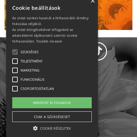
heti motiváció
×
Cookie beállítások
Ne maradj le!
Az oldal sütiket használ a felhasználói élmény
fokozása céljából.
Az oldal böngészésével elfogadod az
adatvédelmi tájékoztató szerinti cookie
felhasználást.
Tovább olvasok
SZÜKSÉGES
TELJESÍTMÉNY
MARKETING
Adatvédelem
FUNKCIONÁLIS
CSOPORTOSÍTATLAN
Állásajánlatok
MINDENT ELFOGADOK
Impresszum-kapcsolat
CSAK A SZÜKSÉGESET
Jogi nyilatkozat
COOKIE RÉSZLETEK
Rólunk