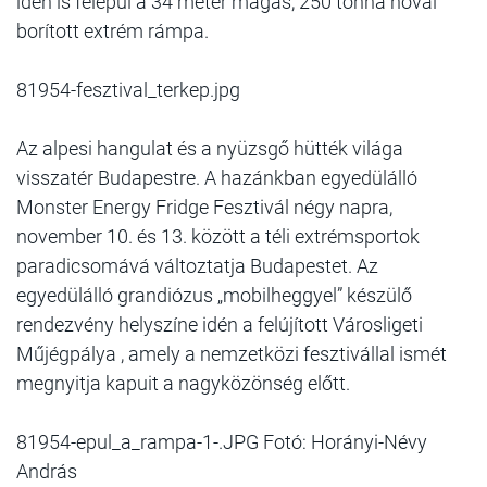
idén is felépül a 34 méter magas, 250 tonna hóval
borított extrém rámpa.
81954-fesztival_terkep.jpg
Az alpesi hangulat és a nyüzsgő hütték világa
visszatér Budapestre. A hazánkban egyedülálló
Monster Energy Fridge Fesztivál négy napra,
november 10. és 13. között a téli extrémsportok
paradicsomává változtatja Budapestet. Az
egyedülálló grandiózus „mobilheggyel” készülő
rendezvény helyszíne idén a felújított Városligeti
Műjégpálya , amely a nemzetközi fesztivállal ismét
megnyitja kapuit a nagyközönség előtt.
81954-epul_a_rampa-1-.JPG Fotó: Horányi-Névy
András