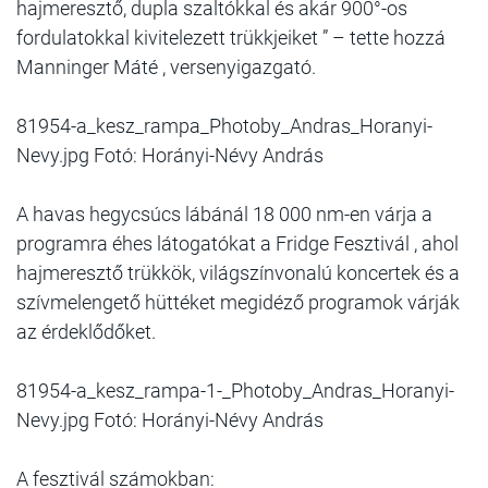
hajmeresztő, dupla szaltókkal és akár 900°-os
fordulatokkal kivitelezett trükkjeiket ” – tette hozzá
Manninger Máté , versenyigazgató.
81954-a_kesz_rampa_Photoby_Andras_Horanyi-
Nevy.jpg Fotó: Horányi-Névy András
A havas hegycsúcs lábánál 18 000 nm-en várja a
programra éhes látogatókat a Fridge Fesztivál , ahol
hajmeresztő trükkök, világszínvonalú koncertek és a
szívmelengető hüttéket megidéző programok várják
az érdeklődőket.
81954-a_kesz_rampa-1-_Photoby_Andras_Horanyi-
Nevy.jpg Fotó: Horányi-Névy András
A fesztivál számokban: