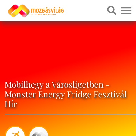
Mobilhegy a Városligetben -
Monster Energy Fridge Fesztivál
Hír