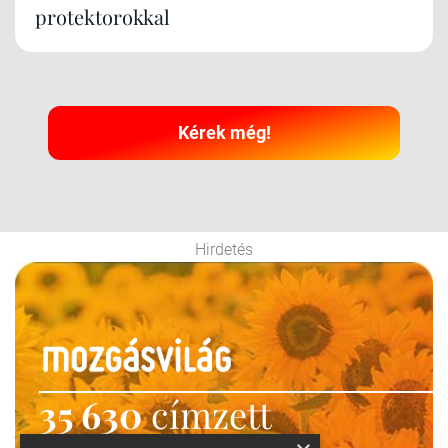
protektorokkal
Kérek még!
Hirdetés
35 630
címzett