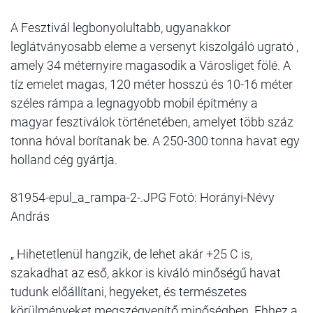
A Fesztivál legbonyolultabb, ugyanakkor
leglátványosabb eleme a versenyt kiszolgáló ugrató ,
amely 34 méternyire magasodik a Városliget fölé. A
tíz emelet magas, 120 méter hosszú és 10-16 méter
széles rámpa a legnagyobb mobil építmény a
magyar fesztiválok történetében, amelyet több száz
tonna hóval borítanak be. A 250-300 tonna havat egy
holland cég gyártja.
81954-epul_a_rampa-2-.JPG Fotó: Horányi-Névy
András
„ Hihetetlenül hangzik, de lehet akár +25 C is,
szakadhat az eső, akkor is kiváló minőségű havat
tudunk előállítani, hegyeket, és természetes
körülményeket megszégyenítő minőségben. Ehhez a