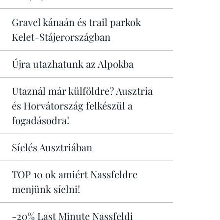
Gravel kánaán és trail parkok
Kelet-Stájerországban
Újra utazhatunk az Alpokba
Utaznál már külföldre? Ausztria
és Horvátország felkészül a
fogadásodra!
Síelés Ausztriában
TOP 10 ok amiért Nassfeldre
menjünk síelni!
-20% Last Minute Nassfeldi