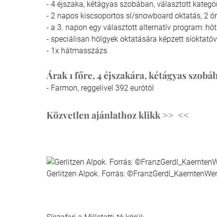
- 4 éjszaka, kétágyas szobában, választott kategó
- 2 napos kiscsoportos sí/snowboard oktatás, 2 ó
- a 3. napon egy választott alternatív program: hó
- speciálisan hölgyek oktatására képzett síoktatóv
- 1x hátmasszázs
Árak
1 főre, 4 éjszakára, kétágyas szob
- Farmon, reggelivel 392 eurótól
Közvetlen ajánlathoz klikk >>
<<
Gerlitzen Alpok. Forrás: ©FranzGerdl_KaerntenWe