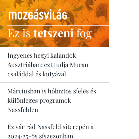
Ez is
tetszeni
fog
Ingyenes hegyi kalandok
Ausztriában: ezt tudja Murau
családdal és kutyával
Márciusban is hóbiztos síelés és
különleges programok
Nassfelden
Ez vár rád Nassfeld síterepén a
2024/25-ös síszezonban