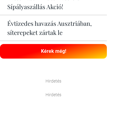
Sípályaszállás Akció!
Évtizedes havazás Ausztriában,
síterepeket zártak le
Kérek még!
Hirdetés
Hirdetés