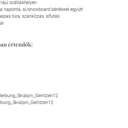
riájú szálláshelyen
ra naponta, sí/snowboard bérléssel együtt
talpas túra, szánkózás, sífutás
al
ában értendők:
rbung_Skialpin_Gerlitzen12