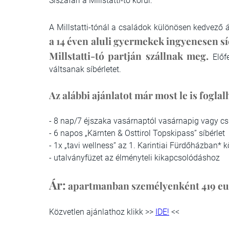
Síszafari a Millstatti-tó körül:
A Millstatti-tónál a családok különösen kedvező á
a 14 éven aluli gyermekek ingyenesen s
Millstatti-tó partján szállnak meg.
Előfe
váltsanak síbérletet.
Az alábbi ajánlatot már most le is foglal
-
8 nap/7 éjszaka vasárnaptól vasárnapig vagy csü
- 6 napos „Kärnten & Osttirol Topskipass” síbérlet
-
1x „tavi wellness“ az 1. Karintiai Fürdőházban* kö
- utal
ványfüzet az élményteli kikapcsolódáshoz
Ár:
apartmanban személyenként
419 eu
Közvetlen ajánlathoz klikk >>
IDE!
<<