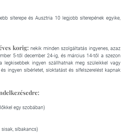
ebb síterepe és Ausztria 10 legjobb síterepének egyike,
ves korig:
nekik minden szolgáltatás ingyenes, azaz
ember 5-től december 24-ig, és március 14-től a szezon
s, a legkisebbek ingyen szállhatnak meg szüleikkel vagy
és ingyen síbérletet, síoktatást és sífelszerelést kapnak
endelkezésedre:
zülőkkel egy szobában)
, sisak, síbakancs)