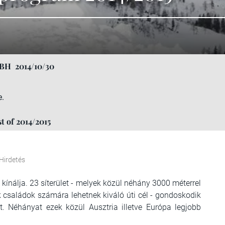
MBH
2014/10/30
e.
st of 2014/2015
Hirdetés
 kínálja. 23 síterület
- melyek közül néhány 3000 méterrel
k családok számára lehetnek kiváló úti cél - gondoskodik
t. Néhányat ezek közül Ausztria illetve Európa legjobb