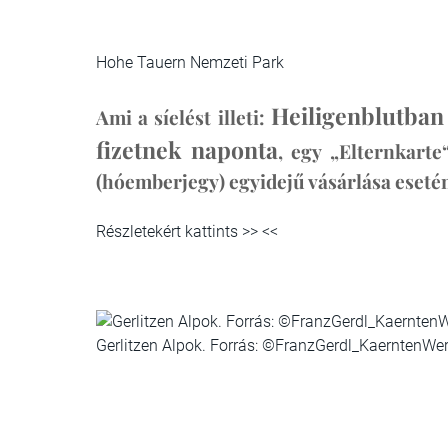
Hohe Tauern Nemzeti Park
Heiligenblutban 
Ami a síelést illeti:
fizetnek naponta
, egy „Elternkart
(hóemberjegy) egyidejű vásárlása eseté
Részletekért kattints >>
<<
Gerlitzen Alpok. Forrás: ©FranzGerdl_KaerntenWe