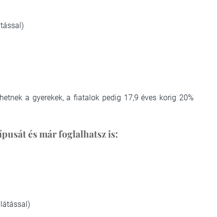
tással)
lhetnek a gyerekek, a fiatalok pedig 17,9 éves korig 20%
típusát és már foglalhatsz is:
látással)