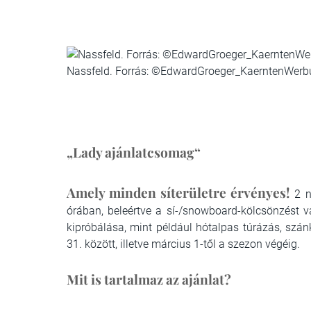
Nassfeld. Forrás: ©EdwardGroeger_KaerntenWerb
„Lady ajánlatcsomag“
Amely minden síterületre érvényes!
2 n
órában, beleértve a sí-/snowboard-kölcsönzést v
kipróbálása, mint például hótalpas túrázás, szán
31. között, illetve március 1-től a szezon végéig.
Mit is tartalmaz az ajánlat?