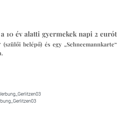
a 10 év alatti gyermekek napi 2 eurót
e“ (szülői belépő) és egy „Schneemannkarte“
n.
rbung_Gerlitzen03