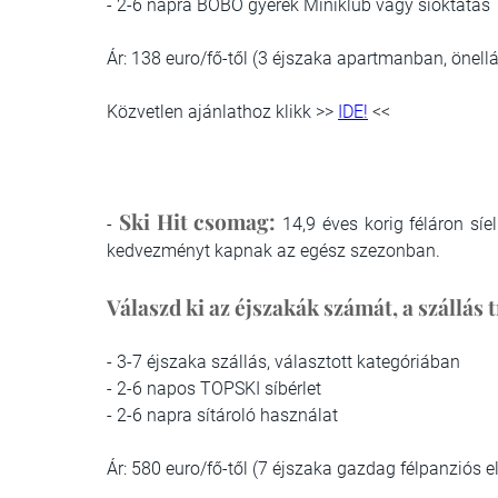
- 2-6 napra BOBO gyerek Miniklub vagy síoktatás
Ár:
138 euro/fő-től
(3 éjszaka apartmanban, önellá
Közvetlen ajánlathoz klikk >>
IDE!
<<
Ski Hit
csomag:
-
14,9 éves korig féláron síe
kedvezményt kapnak az egész szezonban.
Válaszd ki az éjszakák számát, a szállás 
- 3-7 éjszaka szállás, választott kategóriában
- 2-6 napos TOPSKI síbérlet
- 2-6 napra sítároló használat
Ár:
580 euro/fő-től
(7 éjszaka gazdag félpanziós el