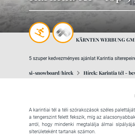
KÄRNTEN WERBUNG G
5 szuper kedvezményes ajánlat Karintia síterepeir
si-snowboard/hirek
Hírek: Karintia tél - be
A karintiai tél a téli szórakozások széles palettáját
a tengerszint felett fekszik, míg az alacsonyabba
arról, hogy mindenki megtalálja álmai sípályájá
síterületeként tartanak számon.