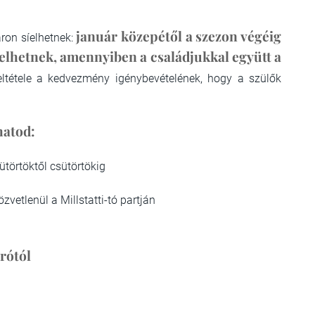
január közepétől a szezon végéig
ron síelhetnek:
íelhetnek, amennyiben a családjukkal együtt a
ltétele a kedvezmény igénybevételének, hogy a szülők
hatod:
törtöktől csütörtökig
zvetlenül a Millstatti-tó partján
rótól