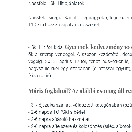
Nassfeld - Ski Hit ajánlatok:
Nassfeld sírégió Karintia legnagyobb, legmodern
110 km hosszú sípályarendszerrel.
Gyermek kedvezmény 10 é
-
Ski Hit for kids:
ők a síterep vendégei. A szezon kezdetétől, dec
végéig, 2015. április 12-tól, tehát húsvétkor i
nagyszüleikkel egy szobában (ellátással együtt), 
(sisakot is)
Máris foglalnál? Az alábbi csomag áll r
- 3-7 éjszaka szállás, választott kategóriában (s
- 2-6 napos TOPSKI síbérlet
- 2-6 napra sítároló használat
- 2-6 napra sífelszerelés kölcsönzés (síléc, síbotok