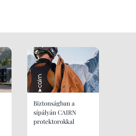
Biztonságban a
sípályán CAIRN
protektorokkal