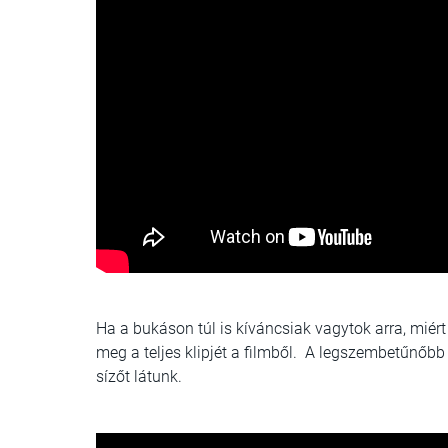
Ha a bukáson túl is kíváncsiak vagytok arra, miért
meg a teljes klipjét a filmből. A legszembetűnőbb
sízőt látunk.