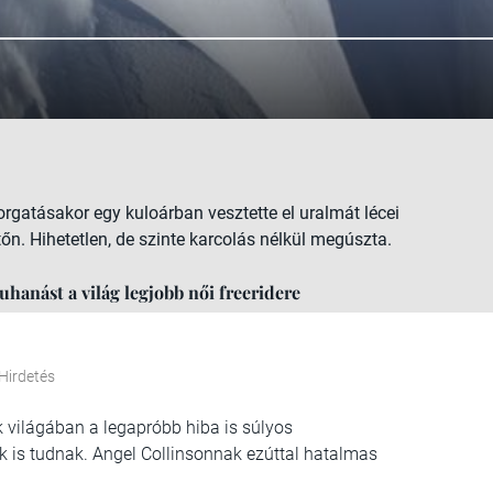
orgatásakor egy kuloárban vesztette el uralmát lécei
tőn. Hihetetlen, de szinte karcolás nélkül megúszta.
uhanást a világ legjobb női freeridere
Hirdetés
k világában a legapróbb hiba is súlyos
k is tudnak. Angel Collinsonnak ezúttal hatalmas