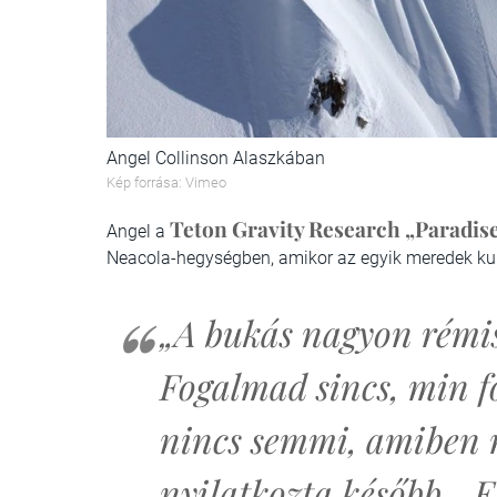
Angel Collinson Alaszkában
Kép forrása: Vimeo
Teton Gravity Research „Paradis
Angel a
Neacola-hegységben, amikor az egyik meredek kul
„A bukás nagyon rémisz
Fogalmad sincs, min fo
nincs semmi, amiben 
nyilatkozta később. „