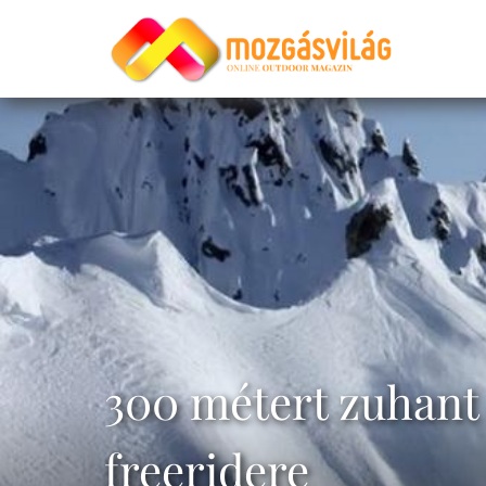
300 métert zuhant 
freeridere