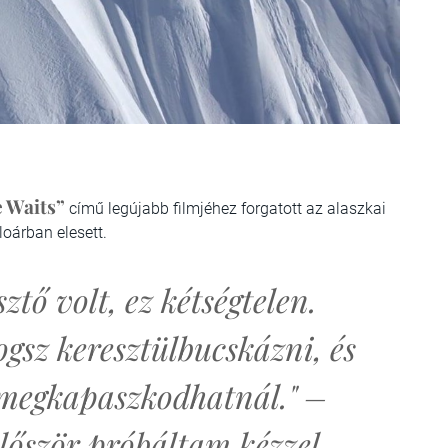
e Waits”
című legújabb filmjéhez forgatott az alaszkai
oárban elesett.
tő volt, ez kétségtelen.
gsz keresztülbucskázni, és
megkapaszkodhatnál." –
Először próbáltam kézzel