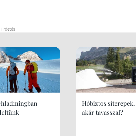
Hirdetés
chladmingban
Hóbiztos síterepek,
leltünk
akár tavasszal?