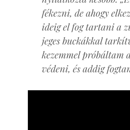
fékezni, de ahogy elke
ideig el fog tartani a 
jeges buckákkal tarkí
kezemmel próbáltam a
védeni, és addig fogt