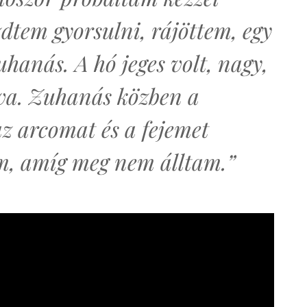
zdtem gyorsulni, rájöttem, egy
zuhanás. A hó jeges volt, nagy,
tva. Zuhanás közben a
z arcomat és a fejemet
am, amíg meg nem álltam.”