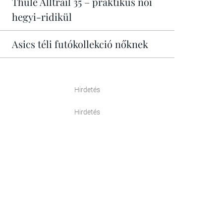
Thule Alltrail 35 – praktikus női
hegyi-ridikül
Asics téli futókollekció nőknek
Hirdetés
Hirdetés