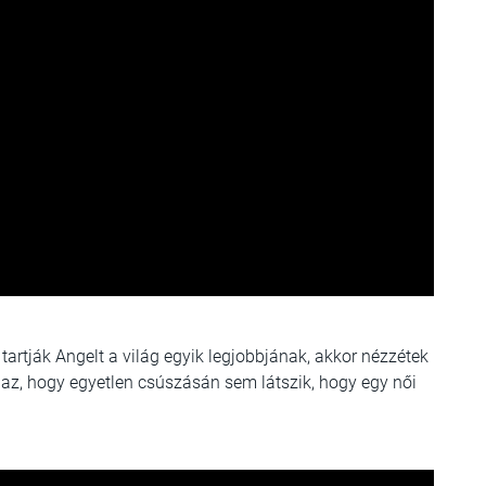
 tartják Angelt a világ egyik legjobbjának, akkor nézzétek
 az, hogy egyetlen csúszásán sem látszik, hogy egy női