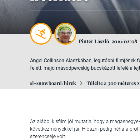
Pintér László
2016/02/08
Angel Collinson Alaszkában, legutóbbi filmjének f
felett, majd másodpercekig bucskázott lefelé a lej
si-snowboard/hirek
Túlélte a 300 méteres z
Az alábbi kisfilm jól mutatja, hogy a magashegye
következményekkel jár. Hibázni pedig néha a profi
szerencséje volt.