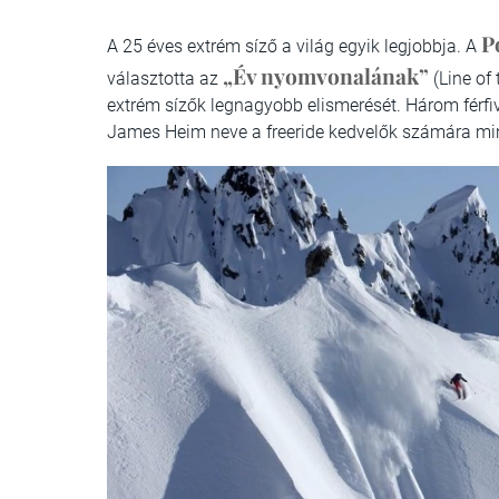
P
A 25 éves extrém síző a világ egyik legjobbja. A
„Év nyomvonalának”
választotta az
(Line of 
extrém sízők legnagyobb elismerését. Három férfiv
James Heim neve a freeride kedvelők számára mi