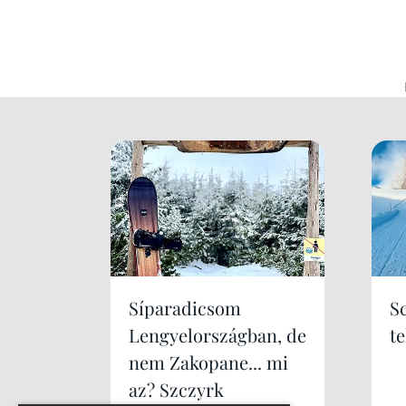
Síparadicsom
S
Lengyelországban, de
te
nem Zakopane... mi
az? Szczyrk