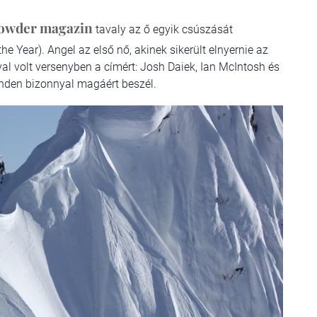
owder magazin
tavaly az ő egyik csúszását
the Year). Angel az első nő, akinek sikerült elnyernie az
al volt versenyben a címért: Josh Daiek, Ian McIntosh és
nden bizonnyal magáért beszél.