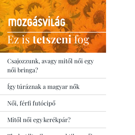
Ez is
tetszeni
fog
Csajozzunk, avagy mitől női egy
női bringa?
Így túráznak a magyar nők
Női, férfi futócipő
Mitől női egy kerékpár?