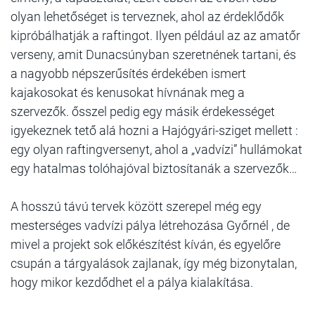
olyan lehetőséget is terveznek, ahol az érdeklődők
kipróbálhatják a raftingot. Ilyen például az az amatőr
verseny, amit Dunacsúnyban szeretnének tartani, és
a nagyobb népszerűsítés érdekében ismert
kajakosokat és kenusokat hívnának meg a
szervezők. ősszel pedig egy másik érdekességet
igyekeznek tető alá hozni a Hajógyári-sziget mellett :
egy olyan raftingversenyt, ahol a „vadvízi” hullámokat
egy hatalmas tolóhajóval biztosítanák a szervezők…
A hosszú távú tervek között szerepel még egy
mesterséges vadvízi pálya létrehozása Győrnél , de
mivel a projekt sok előkészítést kíván, és egyelőre
csupán a tárgyalások zajlanak, így még bizonytalan,
hogy mikor kezdődhet el a pálya kialakítása.