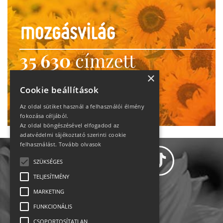
35 630
címzett
heti motiváció
×
Cookie beállítások
Ne maradj le!
Az oldal sütiket használ a felhasználói élmény
fokozása céljából.
Az oldal böngészésével elfogadod az
adatvédelmi tájékoztató szerinti cookie
felhasználást.
Tovább olvasok
SZÜKSÉGES
TELJESÍTMÉNY
MARKETING
Adatvédelem
FUNKCIONÁLIS
CSOPORTOSÍTATLAN