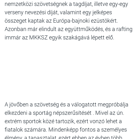
nemzetközi szövetségnek a tagdíjat, illetve egy-egy
verseny nevezési díját, valamint egy jelképes
összeget kaptak az Európa-bajnoki ezüstökért.
Azonban már elindult az együttműködés, és a rafting
immár az MKKSZ egyik szakágává lépett elő.
A jövőben a szövetség és a válogatott megpróbálja
elkezdeni a sportág népszerűsítését . Mivel az ún.
extrém sportok közé tartozik, ezért vonzó lehet a
fiatalok számára. Mindenképp fontos a személyes
élmény, a tapasztalat, ezért ebben az évben több