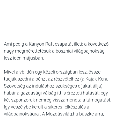
Ami pedig a Kanyon Raft csapatát illeti: a következő
nagy megmérettetésük a boszniai világbajnokság
lesz idén májusban.
Mivel a vb idén egy közeli országban lesz, össze
tudják szedni a pénzt az részvételhez (a Kajak-Kenu
Szövetség az induláshoz szükséges díjakat állja),
habár a gazdasági válság itt is érezteti hatását: egy-
két szponzoruk nemrég visszamondta a támogatást,
így veszélybe került a sikeres felkészülés a
világbajnokságra . A Mozgásvilág.hu büszke arra,