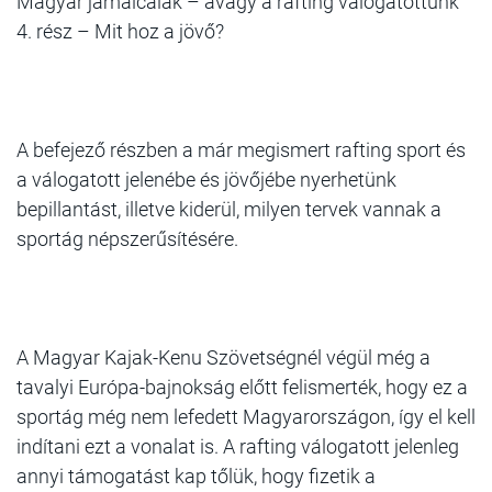
Magyar jamaicaiak – avagy a rafting válogatottunk
4. rész – Mit hoz a jövő?
A befejező részben a már megismert rafting sport és
a válogatott jelenébe és jövőjébe nyerhetünk
bepillantást, illetve kiderül, milyen tervek vannak a
sportág népszerűsítésére.
A Magyar Kajak-Kenu Szövetségnél végül még a
tavalyi Európa-bajnokság előtt felismerték, hogy ez a
sportág még nem lefedett Magyarországon, így el kell
indítani ezt a vonalat is. A rafting válogatott jelenleg
annyi támogatást kap tőlük, hogy fizetik a