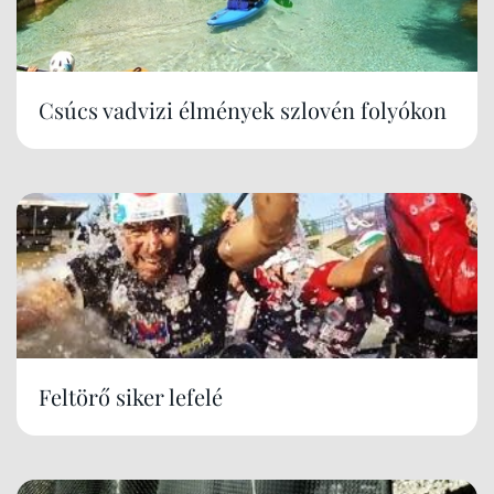
Csúcs vadvizi élmények szlovén folyókon
Feltörő siker lefelé