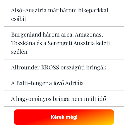
Alsó-Ausztria már három bikeparkkal
csábít
Burgenland három arca: Amazonas,
Toszkána és a Serengeti Ausztria keleti
szélén
Allrounder KROSS országúti bringák
A Balti-tenger a jövő Adriája
A hagyományos bringa nem múlt idő
Kérek még!