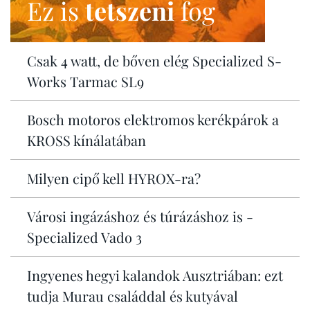
Ez is
tetszeni
fog
Csak 4 watt, de bőven elég Specialized S-
Works Tarmac SL9
Bosch motoros elektromos kerékpárok a
KROSS kínálatában
Milyen cipő kell HYROX-ra?
Városi ingázáshoz és túrázáshoz is -
Specialized Vado 3
Ingyenes hegyi kalandok Ausztriában: ezt
tudja Murau családdal és kutyával