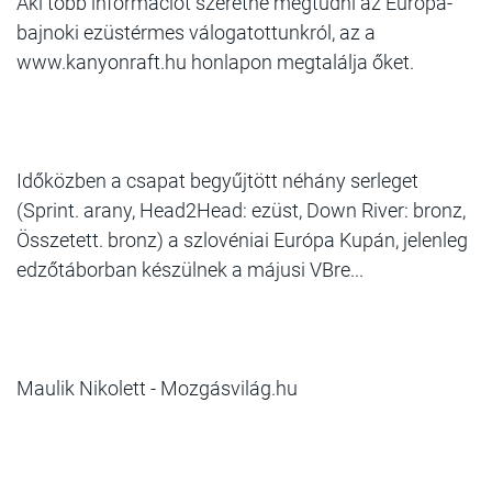
Aki több információt szeretne megtudni az Európa-
bajnoki ezüstérmes válogatottunkról, az a
www.kanyonraft.hu honlapon megtalálja őket.
Időközben a csapat begyűjtött néhány serleget
(Sprint. arany, Head2Head: ezüst, Down River: bronz,
Összetett. bronz) a szlovéniai Európa Kupán, jelenleg
edzőtáborban készülnek a májusi VBre...
Maulik Nikolett - Mozgásvilág.hu