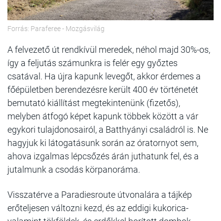
Forrás: Paraferee - Mozgásvilág
A felvezető út rendkívül meredek, néhol majd 30%-os,
így a feljutás számunkra is felér egy győztes
csatával. Ha újra kapunk levegőt, akkor érdemes a
főépületben berendezésre került 400 év történetét
bemutató kiállítást megtekintenünk (fizetős),
melyben átfogó képet kapunk többek között a vár
egykori tulajdonosairól, a Batthyányi családról is. Ne
hagyjuk ki látogatásunk során az óratornyot sem,
ahova izgalmas lépcsőzés árán juthatunk fel, és a
jutalmunk a csodás körpanoráma.
Visszatérve a Paradiesroute útvonalára a tájkép
erőteljesen változni kezd, és az eddigi kukorica-