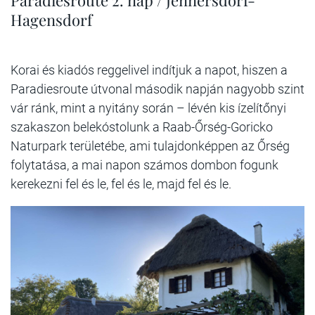
Paradiesroute 2. nap / Jennersdorf-
Hagensdorf
Korai és kiadós reggelivel indítjuk a napot, hiszen a
Paradiesroute útvonal második napján nagyobb szint
vár ránk, mint a nyitány során – lévén kis ízelítőnyi
szakaszon belekóstolunk a Raab-Őrség-Goricko
Naturpark területébe, ami tulajdonképpen az Őrség
folytatása, a mai napon számos dombon fogunk
kerekezni fel és le, fel és le, majd fel és le.