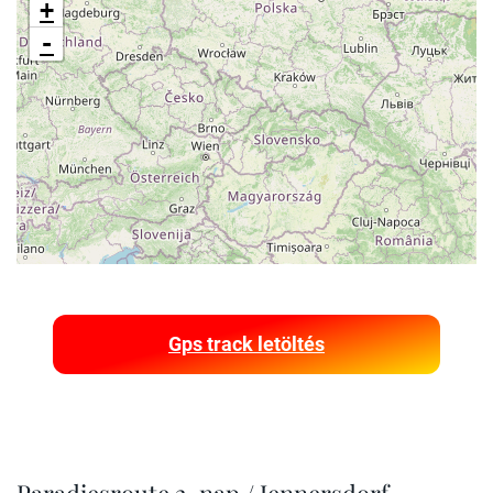
+
-
Gps track letöltés