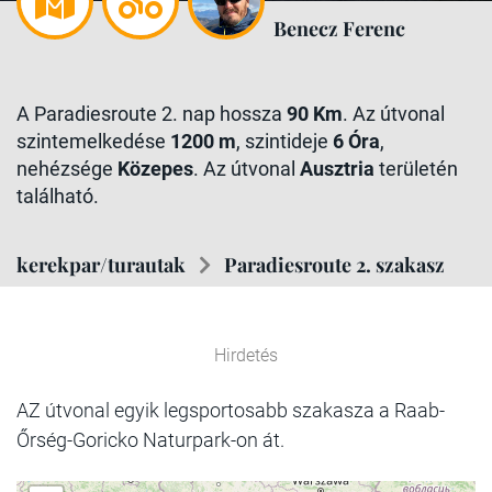
Benecz Ferenc
A Paradiesroute 2. nap hossza
90 Km
. Az útvonal
szintemelkedése
1200 m
, szintideje
6 Óra
,
nehézsége
Közepes
. Az útvonal
Ausztria
területén
található.
kerekpar/turautak
Paradiesroute 2. szakasz
Hirdetés
AZ útvonal egyik legsportosabb szakasza a Raab-
Őrség-Goricko Naturpark-on át.