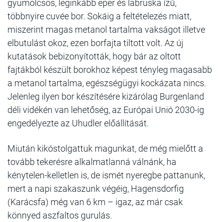
gyümölcsös, leginkább eper és labruska ízű,
többnyire cuvée bor. Sokáig a feltételezés miatt,
miszerint magas metanol tartalma vakságot illetve
elbutulást okoz, ezen borfajta tiltott volt. Az új
kutatások bebizonyították, hogy bár az oltott
fajtákból készült borokhoz képest tényleg magasabb
a metanol tartalma, egészségügyi kockázata nincs.
Jelenleg ilyen bor készítésére kizárólag Burgenland
déli vidékén van lehetőség, az Európai Unió 2030-ig
engedélyezte az Uhudler előállítását.
Miután kikóstolgattuk magunkat, de még mielőtt a
tovább tekerésre alkalmatlanná válnánk, ha
kénytelen-kelletlen is, de ismét nyeregbe pattanunk,
mert a napi szakaszunk végéig, Hagensdorfig
(Karácsfa) még van 6 km – igaz, az már csak
könnyed aszfaltos gurulás.