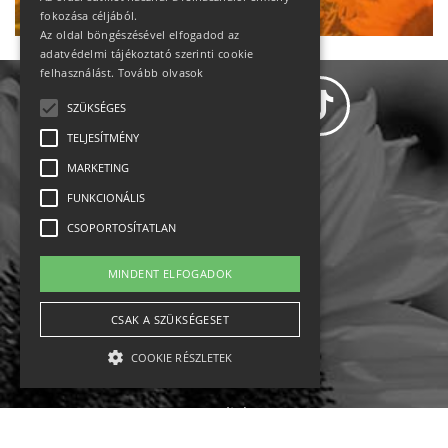
fokozása céljából.
Az oldal böngészésével elfogadod az
adatvédelmi tájékoztató szerinti cookie
felhasználást.
Tovább olvasok
SZÜKSÉGES
TELJESÍTMÉNY
MARKETING
Adatvédelem
FUNKCIONÁLIS
CSOPORTOSÍTATLAN
Állásajánlatok
MINDENT ELFOGADOK
Impresszum-kapcsolat
CSAK A SZÜKSÉGESET
Jogi nyilatkozat
COOKIE RÉSZLETEK
Rólunk
English
Szükséges
Teljesítmény
Marketing