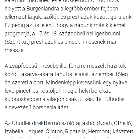
valamint tökföldek, és erdőkkel borított dombok
helyett a Burgenlandra a legtöbb ember fejében
jellemzőt látjuk: szőlők és présházak között gurulunk.
Ez pedig azt is jelenti, hogy a napunk másik kiemelt
programja, a 17 és 18. századbeli heiligenbrunni
(Szentkút) présházak és pincék nincsenek már
messze!
A zsúpfedésű, mesébe illő, fehérre meszelt házikók
között akarva-akaratlanul is lelassít az ember, főleg
ha szereti a bort! Mindenképp keressünk egy nyitva
levő pincét, és kóstoljuk meg a helyi borokat,
különösképpen a világon csak itt készített Uhudler
elnevezésű borspecialitást!
Az Uhudler direkttermő szőlőfajtákból (Noah, Othelló,
Izabella, Jaquez, Clinton, Ripatella, Hermont) készített