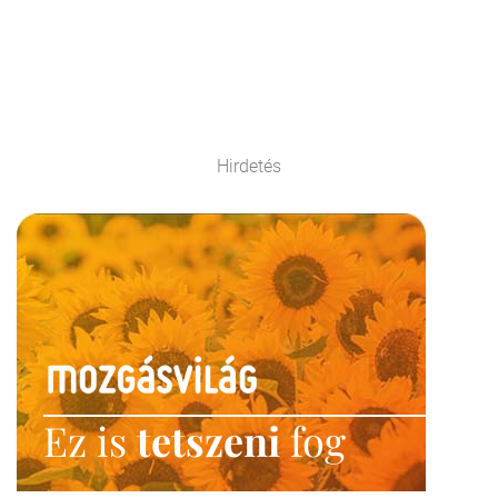
Hirdetés
Ez is
tetszeni
fog