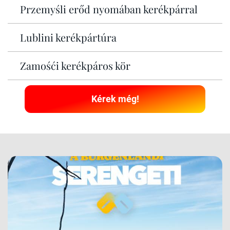
Przemyśli erőd nyomában kerékpárral
Lublini kerékpártúra
Zamośći kerékpáros kör
Kérek még!