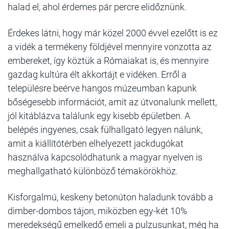
halad el, ahol érdemes pár percre elidőznünk.
Érdekes látni, hogy már közel 2000 évvel ezelőtt is ez
a vidék a termékeny földjével mennyire vonzotta az
embereket, így köztük a Rómaiakat is, és mennyire
gazdag kultúra élt akkortájt e vidéken. Erről a
településre beérve hangos múzeumban kapunk
bőségesebb információt, amit az útvonalunk mellett,
jól kitáblázva találunk egy kisebb épületben. A
belépés ingyenes, csak fülhallgató legyen nálunk,
amit a kiállítótérben elhelyezett jackdugókat
használva kapcsolódhatunk a magyar nyelven is
meghallgatható különböző témakörökhöz.
Kisforgalmú, keskeny betonúton haladunk tovább a
dimber-dombos tájon, miközben egy-két 10%
meredekségű emelkedő emeli a pulzusunkat, még ha