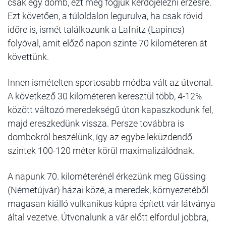
csak egy domb, ezt meg fogjuk kérdőjelezni érzésre.
Ezt követően, a túloldalon legurulva, ha csak rövid
időre is, ismét találkozunk a Lafnitz (Lapincs)
folyóval, amit előző napon szinte 70 kilométeren át
követtünk.
Innen ismételten sportosabb módba vált az útvonal.
A következő 30 kilométeren keresztül több, 4-12%
között változó meredekségű úton kapaszkodunk fel,
majd ereszkedünk vissza. Persze továbbra is
dombokról beszélünk, így az egybe leküzdendő
szintek 100-120 méter körül maximalizálódnak.
A napunk 70. kilométerénél érkezünk meg Güssing
(Németújvár) házai közé, a meredek, környezetéből
magasan kiálló vulkanikus kúpra épített vár látványa
által vezetve. Útvonalunk a vár előtt elfordul jobbra,