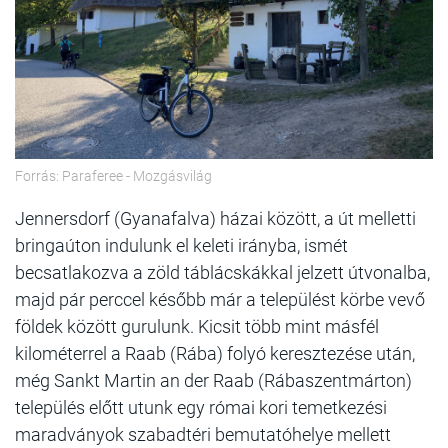
Forrás: Paraferee - Mozgásvilág
Jennersdorf (Gyanafalva) házai között, a út melletti
bringaúton indulunk el keleti irányba, ismét
becsatlakozva a zöld táblácskákkal jelzett útvonalba,
majd pár perccel később már a települést körbe vevő
földek között gurulunk. Kicsit több mint másfél
kilométerrel a Raab (Rába) folyó keresztezése után,
még Sankt Martin an der Raab (Rábaszentmárton)
település előtt utunk egy római kori temetkezési
maradványok szabadtéri bemutatóhelye mellett