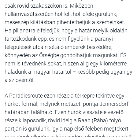
csak rövid szakaszokon is. Miközben
hullámvasútszerűen hol fel-, hol lefele gurulunk,
meseszép kilátásban pihentethetjük a szemeinket.
Ha pillanatra elfeledjük, hogy a határ melyik oldalán
tartózkodunk épp, és nem figyelünk a parányi
települések utcáin sétáló emberek beszédére,
könnyedén az Őrségbe gondolhatjuk magunkat. ÉS
nem is tévednénk sokat, hiszen alig egy kilométerre
haladunk a magyar határtól – később pedig ugyanígy
a szlovéntől.
A Paradiesroute ezen része a térképre tekintve egy
hurkot formál, melynek metszeti pontja Jennersdorf
határában található. Ezen hurok visszafele vezető
része kilaposodik, rövid ideig a Raab (Rába) folyó
partján is gurulunk, így a nap első felében megtekert
mászások ellenére is könnyedén teljesítjük a nap első