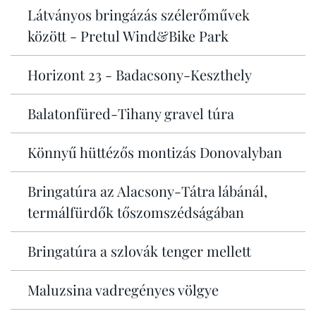
Látványos bringázás szélerőművek
között - Pretul Wind&Bike Park
Horizont 23 - Badacsony-Keszthely
Balatonfüred-Tihany gravel túra
Könnyű hüttézős montizás Donovalyban
Bringatúra az Alacsony-Tátra lábánál,
termálfürdők tőszomszédságában
Bringatúra a szlovák tenger mellett
Maluzsina vadregényes völgye