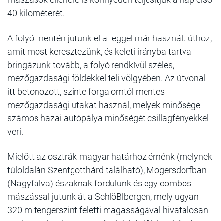
40 kilométerét.
A folyó mentén jutunk el a reggel már használt úthoz,
amit most keresztezünk, és keleti irányba tartva
bringázunk tovább, a folyó rendkívül széles,
mezőgazdasági földekkel teli völgyében. Az útvonal
itt betonozott, szinte forgalomtól mentes
mezőgazdasági utakat használ, melyek minősége
számos hazai autópálya minőségét csillagfényekkel
veri.
Mielőtt az osztrák-magyar határhoz érnénk (melynek
túloldalán Szentgotthárd található), Mogersdorfban
(Nagyfalva) északnak fordulunk és egy combos
mászással jutunk át a SchlöBlbergen, mely ugyan
320 m tengerszint feletti magasságával hivatalosan