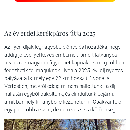
Az év erdei kerékpáros útja 2025
Az ilyen díjak legnagyobb előnye és hozadéka, hogy
addig jó eséllyel kevés embernek ismert látványos
útvonalak nagyobb figyelmet kapnak, és még többen
fedezhetik fel maguknak. Ilyen a 2025. évi díj nyertes
pályázata is, mely egy 22 km hosszú útvonal a
Vértesben, melyről eddig mi nem hallottunk - a díj
hallatán egyből pakoltunk, és elindultunk bejárni,
amit bármelyik irányból elkezdhetünk - Csákvár felöl
egy picit több a szint, de nem vészes a különbség.