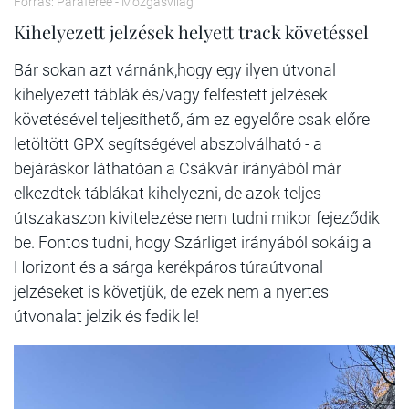
Forrás: Paraferee - Mozgásvilág
Kihelyezett jelzések helyett track követéssel
Bár sokan azt várnánk,hogy egy ilyen útvonal
kihelyezett táblák és/vagy felfestett jelzések
követésével teljesíthető, ám ez egyelőre csak előre
letöltött GPX segítségével abszolválható - a
bejáráskor láthatóan a Csákvár irányából már
elkezdtek táblákat kihelyezni, de azok teljes
útszakaszon kivitelezése nem tudni mikor fejeződik
be. Fontos tudni, hogy Szárliget irányából sokáig a
Horizont és a sárga kerékpáros túraútvonal
jelzéseket is követjük, de ezek nem a nyertes
útvonalat jelzik és fedik le!