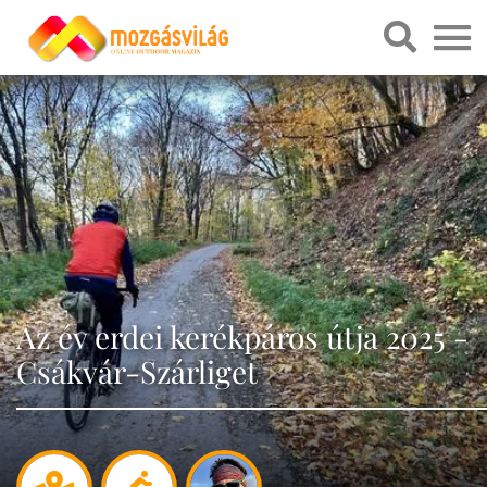
Az év erdei kerékpáros útja 2025 -
Csákvár-Szárliget