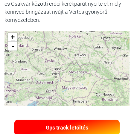
és Csákvár közötti erdei kerékpárút nyerte el, mely
könnyed bringázást nyújt a Vértes gyönyörű
környezetében.
+
-
Gps track letöltés