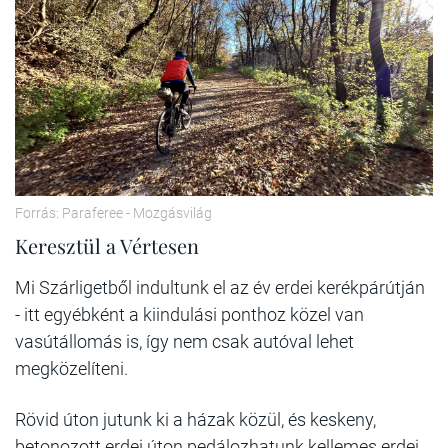
Forrás: Paraferee - Mozgásvilág
Keresztül a Vértesen
Mi Szárligetből indultunk el az év erdei kerékpárútján
- itt egyébként a kiindulási ponthoz közel van
vasútállomás is, így nem csak autóval lehet
megközelíteni.
Rövid úton jutunk ki a házak közül, és keskeny,
betonozott erdei úton pedálozhatunk kellemes erdei