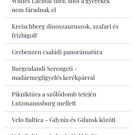
Wildes Lachtal túra, ahol a gyerekek
nem fáradnak el
Kreischberg dinoszauruszok, szafari és
frizbigolf
Grebenzen családi panorámatúra
Burgenlandi Serengeti -
madármegfigyelés kerékpárral
Pikniktúra a szőlődomb tetején
Lutzmannsburg mellett
Velo Baltica - Gdynia és Gdansk között