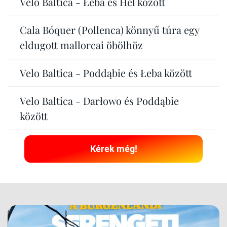
Velo Baltica - Łeba és Hel között
Cala Bóquer (Pollenca) könnyű túra egy
eldugott mallorcai öbölhöz
Velo Baltica - Poddąbie és Łeba között
Velo Baltica - Darłowo és Poddąbie
között
Kérek még!