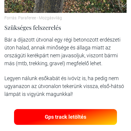
Forrás: Paraferee - Mozgásvilág
Szükséges felszerelés
Bár a díjazott útvonal egy régi betonozott erdészeti
úton halad, annak minősége és állaga miatt az
országúti kerékpárt nem javasoljuk, viszont bármi
más (mtb, trekking, gravel) megfelelő lehet.
Legyen nálunk esőkabát és ivóvíz is, ha pedig nem
ugyanazon az útvonalon tekerünk vissza, első-hátsó
lámpát is vigyünk magunkkal!
Gps track letöltés