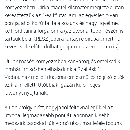
környezetben. Cirka másfél kilométer megtétele után
keresztezzük az 1-es főutat, ami az egyetlen olyan
pontja, ahol közúttal találkozunk és nagy figyelmet
kell fordítani a forgalomra (az útvonal többi részén is
tartsuk be a KRESZ jobbra tartási előírását, mert ha
kevés is, de előfordulhat gépjármű az erdei úton is).
Utunk mesés környezetben kanyarog, és emelkedik
lomhán, miközben elhaladunk a Szálláskúti
Vadászház melletti katonai emlékmű, és régi kőfejtők
sziklái mellett. Utóbbiak igazán különleges
látványt nyújtanak.
A Fáni‑völgy előtt, nagyjából féltávnál érjük el az
útvonal legmagasabb pontját, ahonnan kisebb
megszakításokkal túlnyomó részt már lefele fogunk