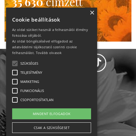
35 630
címzett
heti motiváció
×
Cookie beállítások
Ne maradj le!
Az oldal sütiket használ a felhasználói élmény
fokozása céljából.
Az oldal böngészésével elfogadod az
adatvédelmi tájékoztató szerinti cookie
felhasználást.
Tovább olvasok
SZÜKSÉGES
TELJESÍTMÉNY
MARKETING
Adatvédelem
FUNKCIONÁLIS
CSOPORTOSÍTATLAN
Állásajánlatok
MINDENT ELFOGADOK
Impresszum-kapcsolat
CSAK A SZÜKSÉGESET
Jogi nyilatkozat