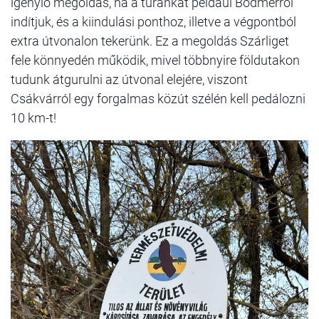
igénylő megoldás, ha a túránkat például Bodmérről
indítjuk, és a kiindulási ponthoz, illetve a végpontból
extra útvonalon tekerünk. Ez a megoldás Szárliget
fele könnyedén működik, mivel többnyire földutakon
tudunk átgurulni az útvonal elejére, viszont
Csákvárról egy forgalmas közút szélén kell pedálozni
10 km-t!