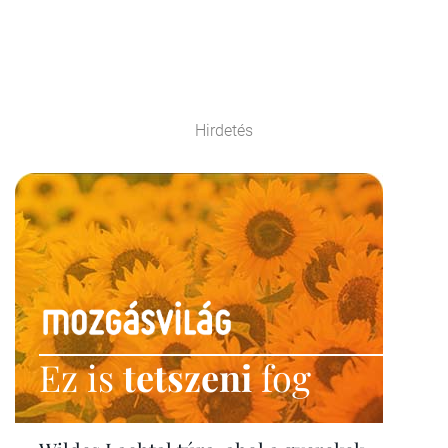
Hirdetés
Ez is
tetszeni
fog