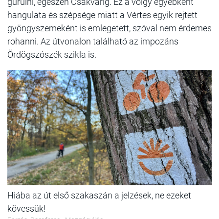
gurulni, egészen Csákvárig. Ez a völgy egyébként
hangulata és szépsége miatt a Vértes egyik rejtett
gyöngyszemeként is emlegetett, szóval nem érdemes
rohanni. Az útvonalon található az impozáns
Ördögszószék szikla is.
Hiába az út első szakaszán a jelzések, ne ezeket
kövessük!