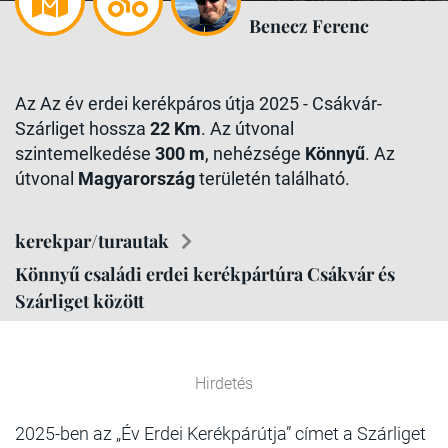
Benecz Ferenc
Az Az év erdei kerékpáros útja 2025 - Csákvár-
Szárliget hossza
22 Km
. Az útvonal
szintemelkedése
300 m
, nehézsége
Könnyű
. Az
útvonal
Magyarország
területén található.
kerekpar/turautak
Könnyű családi erdei kerékpártúra Csákvár és
Szárliget között
Hirdetés
2025-ben az „Év Erdei Kerékpárútja” címet a Szárliget