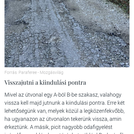
Forrás: Paraferee - Mozgásvilág
Visszajutni a kiindulási pontra
Mivel az útvonal egy A-ból B-be szakasz, valahogy
vissza kell majd jutnunk a kiindulási pontra. Erre két
lehetőségünk van, melyek közül a legközenfekvőbb,
ha ugyanazon az útvonalon tekerünk vissza, amin
érkeztünk. A másik, picit nagyobb odafigyelést