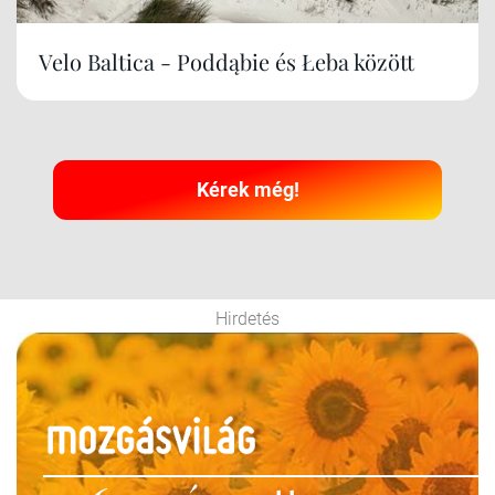
Velo Baltica - Poddąbie és Łeba között
Kérek még!
Hirdetés