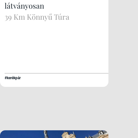
látványosan
39 Km Könnyű Túra
#kerékpár