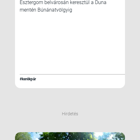
Esztergom belvárosán keresztül a Duna
mentén Búnánatvölgyig
#kerékpár
Hirdetés