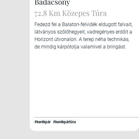
Badacsony
72.8 Km Közepes Túra
Fedezd fel a Balaton-felvidék eldugott falvait,
látványos szőlőhegyeit, vadregényes erdőit a
Horizont útvonalon. A terep néha technikás,
de mindig kárpótolja valamivel a bringást.
#kerékpár
#kerékpártúra