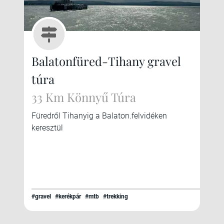
Balatonfüred-Tihany gravel
túra
33 Km Könnyű Túra
Füredről Tihanyig a Balaton.felvidéken
keresztül
#gravel
#kerékpár
#mtb
#trekking