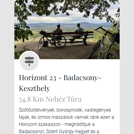
Horizont 23 - Badacsony-
Keszthely
54.8 Km Nehéz Túra
Szőlőültetvények, borospincék, vadregényes
tájak, és izmos mászások várnak ránk ezen a
Horizont szakaszon - meghódítjuk a
Badacsonyt, Szent György-hegyet és a