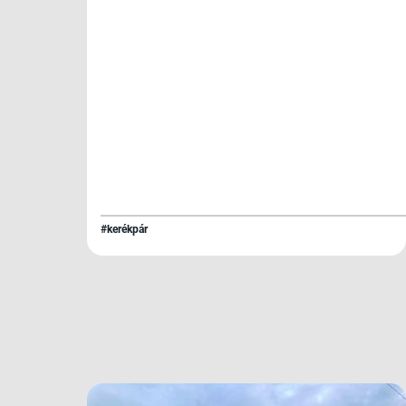
#kerékpár