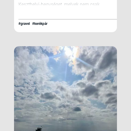
Keszthelyi-hegységet, melyek nem csak
kihívásokat de pazar látványokat is
nyújtanak melyek minden évszakban.
#gravel
#kerékpár