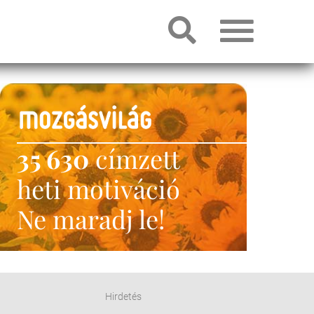
35 630
címzett
heti motiváció
Ne maradj le!
Hirdetés