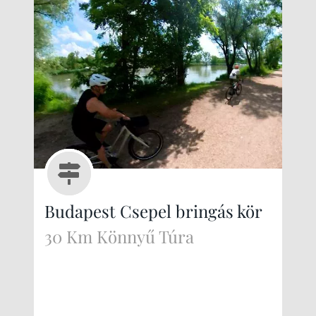
Budapest Csepel bringás kör
30 Km Könnyű Túra