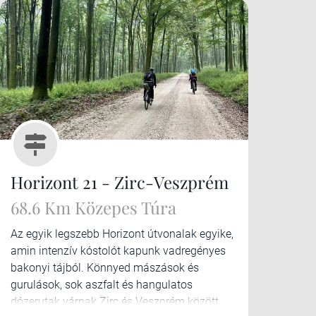
Horizont 21 - Zirc-Veszprém
68.6 Km Közepes Túra
Az egyik legszebb Horizont útvonalak egyike,
amin intenzív kóstolót kapunk vadregényes
bakonyi tájból. Könnyed mászások és
gurulások, sok aszfalt és hangulatos
dózerutak várnak Zirc és Veszprém között.