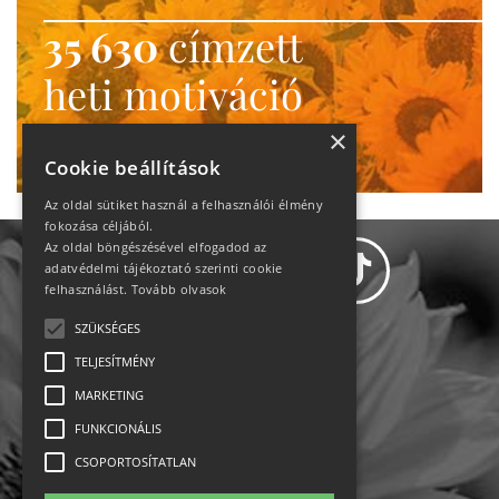
35 630
címzett
heti motiváció
Ne maradj le!
×
Cookie beállítások
Az oldal sütiket használ a felhasználói élmény
fokozása céljából.
Az oldal böngészésével elfogadod az
adatvédelmi tájékoztató szerinti cookie
felhasználást.
Tovább olvasok
SZÜKSÉGES
Adatvédelem
TELJESÍTMÉNY
MARKETING
Állásajánlatok
FUNKCIONÁLIS
Impresszum-kapcsolat
CSOPORTOSÍTATLAN