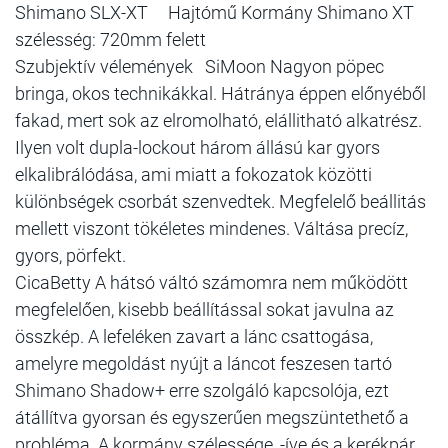
Shimano SLX-XT Hajtómű Kormány Shimano XT
szélesség: 720mm felett
Szubjektív vélemények SiMoon Nagyon pöpec
bringa, okos technikákkal. Hátránya éppen előnyéből
fakad, mert sok az elromolható, elállitható alkatrész.
Ilyen volt dupla-lockout három állású kar gyors
elkalibrálódása, ami miatt a fokozatok közötti
különbségek csorbát szenvedtek. Megfelelő beállitás
mellett viszont tökéletes mindenes. Váltása precíz,
gyors, pörfekt.
CicaBetty A hátsó váltó számomra nem működött
megfelelően, kisebb beállítással sokat javulna az
összkép. A lefeléken zavart a lánc csattogása,
amelyre megoldást nyújt a láncot feszesen tartó
Shimano Shadow+ erre szolgáló kapcsolója, ezt
átállítva gyorsan és egyszerűen megszüntethető a
probléma. A kormány szélessége, -íve és a kerékpár