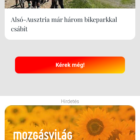
Alsó-Ausztria már három bikeparkkal
csábít
Kérek még!
Hirdetés