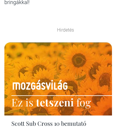
bringákkal!
Hirdetés
Ez is
tetszeni
fog
Scott Sub Cross 10 bemutató