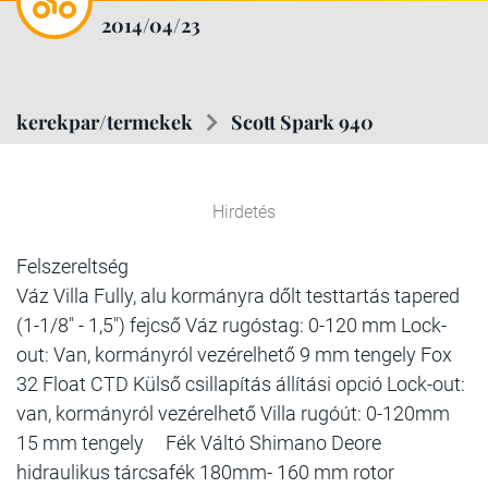
2014/04/23
kerekpar/termekek
Scott Spark 940
Hirdetés
Felszereltség
Váz Villa Fully, alu kormányra dőlt testtartás tapered
(1-1/8" - 1,5") fejcső Váz rugóstag: 0-120 mm Lock-
out: Van, kormányról vezérelhető 9 mm tengely Fox
32 Float CTD Külső csillapítás állítási opció Lock-out:
van, kormányról vezérelhető Villa rugóút: 0-120mm
15 mm tengely Fék Váltó Shimano Deore
hidraulikus tárcsafék 180mm- 160 mm rotor