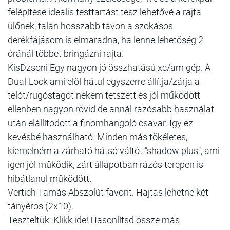
felépítése ideális testtartást tesz lehetővé a rajta
ülőnek, talán hosszabb távon a szokásos
derékfájásom is elmaradna, ha lenne lehetőség 2
óránál többet bringázni rajta.
KisDzsoni Egy nagyon jó összhatású xc/am gép. A
Dual-Lock ami elöl-hátul egyszerre állítja/zárja a
telót/rugóstagot nekem tetszett és jól működött
ellenben nagyon rövid de annál rázósabb használat
után elállítódott a finomhangoló csavar. Így ez
kevésbé használható. Minden más tökéletes,
kiemelném a zárható hátsó váltót "shadow plus", ami
igen jól működik, zárt állapotban rázós terepen is
hibátlanul működött.
Vertich Tamás Abszolút favorit. Hajtás lehetne két
tányéros (2x10).
Teszteltük: Klikk ide! Hasonlítsd össze más