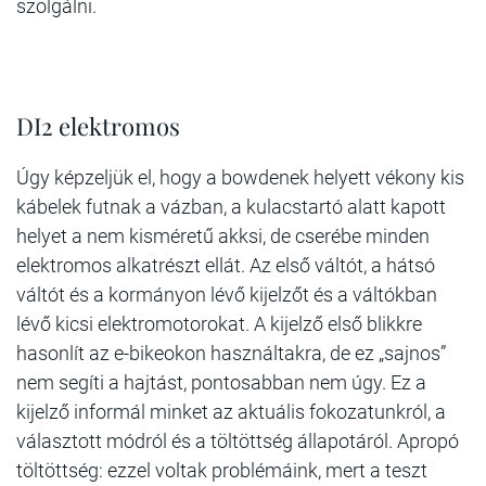
szolgálni.
DI2 elektromos
Úgy képzeljük el, hogy a bowdenek helyett vékony kis
kábelek futnak a vázban, a kulacstartó alatt kapott
helyet a nem kisméretű akksi, de cserébe minden
elektromos alkatrészt ellát. Az első váltót, a hátsó
váltót és a kormányon lévő kijelzőt és a váltókban
lévő kicsi elektromotorokat. A kijelző első blikkre
hasonlít az e-bikeokon használtakra, de ez „sajnos”
nem segíti a hajtást, pontosabban nem úgy. Ez a
kijelző informál minket az aktuális fokozatunkról, a
választott módról és a töltöttség állapotáról. Apropó
töltöttség: ezzel voltak problémáink, mert a teszt