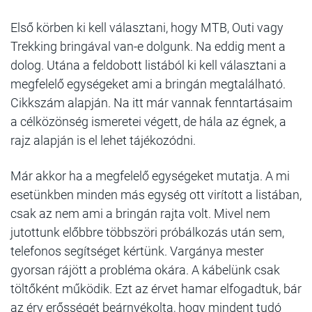
Első körben ki kell választani, hogy MTB, Outi vagy
Trekking bringával van-e dolgunk. Na eddig ment a
dolog. Utána a feldobott listából ki kell választani a
megfelelő egységeket ami a bringán megtalálható.
Cikkszám alapján. Na itt már vannak fenntartásaim
a célközönség ismeretei végett, de hála az égnek, a
rajz alapján is el lehet tájékozódni.
Már akkor ha a megfelelő egységeket mutatja. A mi
esetünkben minden más egység ott virított a listában,
csak az nem ami a bringán rajta volt. Mivel nem
jutottunk előbbre többszöri próbálkozás után sem,
telefonos segítséget kértünk. Vargánya mester
gyorsan rájött a probléma okára. A kábelünk csak
töltőként működik. Ezt az érvet hamar elfogadtuk, bár
az érv erősségét beárnyékolta, hogy mindent tudó