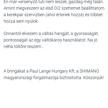
Én már versenyző tuti nem leszek, gazdag még talán.
Amint megveszem az első Di2 szettemet beállíttatom
a kerékpár szervizben (ahol értenek hozzá) és többet
hozzá sem nyúlok.
Onnantól élvezem a váltás hangját, a gyorsaságát,
pontosságát az egy váltókaros használatot. Na jó
néha töltőre teszem...
A bringákat a Paul Lange Hungary Kft, a SHIMANO
magyarországi forgalmazója biztosította. Köszönjük!