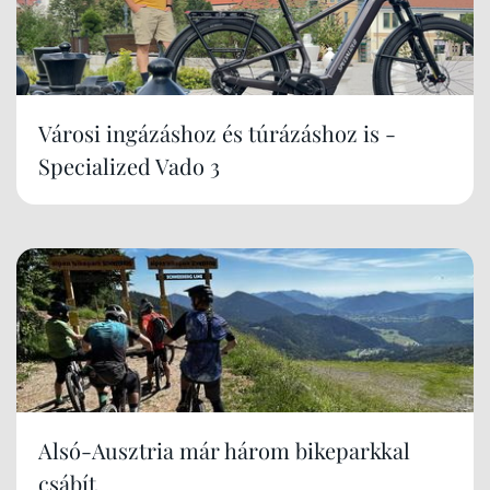
Városi ingázáshoz és túrázáshoz is -
Specialized Vado 3
Alsó-Ausztria már három bikeparkkal
csábít