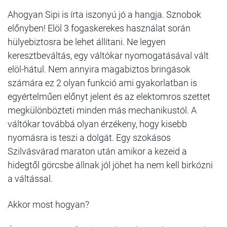
Ahogyan Sipi is írta iszonyú jó a hangja. Sznobok
előnyben! Elöl 3 fogaskerekes használat során
hülyebiztosra be lehet állítani. Ne legyen
keresztbeváltás, egy váltókar nyomogatásával vált
elöl-hátul. Nem annyira magabiztos bringások
számára ez 2 olyan funkció ami gyakorlatban is
egyértelműen előnyt jelent és az elektomros szettet
megkülönbözteti minden más mechanikustól. A
váltókar továbbá olyan érzékeny, hogy kisebb
nyomásra is teszi a dolgát. Egy szokásos
Szilvásvárad maraton után amikor a kezeid a
hidegtől görcsbe állnak jól jöhet ha nem kell birkózni
a váltással.
Akkor most hogyan?