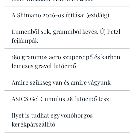
A Shimano 2026-os újításai (ezidáig)
Lumenből sok, grammból kevés. Új Petzl
fejlámpák
180 grammos aero szupercipő és karbon
lemezes gravel futócipő
Amire szükség van és amire vágyunk
ASICS Gel Cumulus 28 futócipő teszt
Ilyet is tudhat egy vonóhorgos
kerékpárszállító