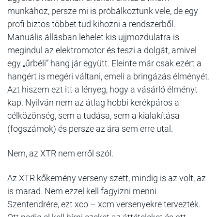
munkához, persze mi is próbálkoztunk vele, de egy
profi biztos többet tud kihozni a rendszerből.
Manuális állásban lehelet kis ujjmozdulatra is
megindul az elektromotor és teszi a dolgát, amivel
egy „űrbéli” hang jár együtt. Eleinte már csak ezért a
hangért is megéri váltani, emeli a bringázás élményét.
Azt hiszem ezt itt a lényeg, hogy a vásárló élményt
kap. Nyilván nem az átlag hobbi kerékpáros a
célközönség, sem a tudása, sem a kialakítása
(fogszámok) és persze az ára sem erre utal.
Nem, az XTR nem erről szól.
Az XTR kőkemény verseny szett, mindig is az volt, az
is marad. Nem ezzel kell fagyizni menni
Szentendrére, ezt xco – xcm versenyekre tervezték.