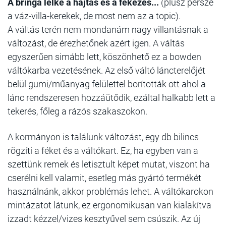
A bringa lelke a hajtás
és a fékezés...
(plusz persze
a váz-villa-kerekek, de most nem az a topic).
A váltás terén nem mondanám nagy villantásnak a
változást, de érezhetőnek azért igen. A váltás
egyszerűen simább lett, köszönhető ez a bowden
váltókarba vezetésének. Az első váltó láncterelőjét
belül gumi/műanyag felülettel borították ott ahol a
lánc rendszeresen hozzáütődik, ezáltal halkabb lett a
tekerés, főleg a rázós szakaszokon.
A kormányon is találunk változást, egy db bilincs
rögzíti a féket és a váltókart. Ez, ha egyben van a
szettünk remek és letisztult képet mutat, viszont ha
cserélni kell valamit, esetleg más gyártó termékét
használnánk, akkor problémás lehet. A váltókarokon
mintázatot látunk, ez ergonomikusan van kialakítva
izzadt kézzel/vizes kesztyűvel sem csúszik. Az új