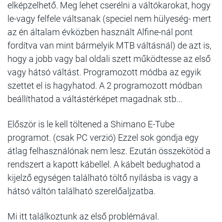
elképzelhető. Meg lehet cserélni a váltókarokat, hogy
le-vagy felfele váltsanak (speciel nem hülyeség- mert
az én általam évközben használt Alfine-nál pont
fordítva van mint bármelyik MTB váltásnál) de azt is,
hogy a jobb vagy bal oldali szett működtesse az első
vagy hátsó váltást. Programozott módba az egyik
szettet el is hagyhatod. A 2 programozott módban
beállíthatod a váltástérképet magadnak stb...
Először is le kell töltened a Shimano E-Tube
programot. (csak PC verzió) Ezzel sok gondja egy
átlag felhasználónak nem lesz. Ezután összekötöd a
rendszert a kapott kábellel. A kábelt bedughatod a
kijelző egységen található töltő nyílásba is vagy a
hátsó váltón található szerelőaljzatba.
Mi itt találkoztunk az első problémával.