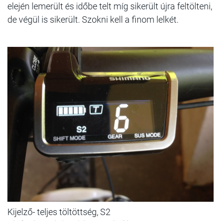
elején lemerült és időbe telt míg sikerült újra feltölteni,
de végül is sikerült. Szokni kell a finom lelkét.
Kijelző- teljes töltöttség, S2