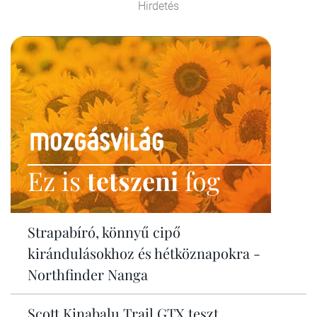
Hirdetés
Ez is
tetszeni
fog
Strapabíró, könnyű cipő
kirándulásokhoz és hétköznapokra -
Northfinder Nanga
Scott Kinabalu Trail GTX teszt