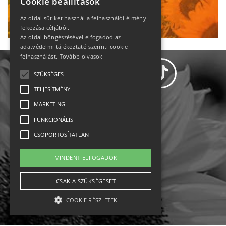
Cookie beállítások
Ne maradj le!
Az oldal sütiket használ a felhasználói élmény
fokozása céljából.
Az oldal böngészésével elfogadod az
adatvédelmi tájékoztató szerinti cookie
felhasználást.
Tovább olvasok
SZÜKSÉGES
TELJESÍTMÉNY
MARKETING
Adatvédelem
FUNKCIONÁLIS
CSOPORTOSÍTATLAN
Állásajánlatok
MINDENT ELFOGADOK
Impresszum-kapcsolat
CSAK A SZÜKSÉGESET
Jogi nyilatkozat
COOKIE RÉSZLETEK
Rólunk