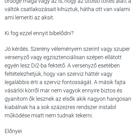
ördöge maga vagy az is, hogy az utolsó töltés alatt a
váltók csatlakozásait kihúztuk, hátha ott van valami
ami lemeríti az aksit.
Ki fog ezzel ennyit bíbelődni?
Jó kérdés. Szerény véleményem szerint vagy szuper
versenyző vagy egzisztenciálisan szépen ellátott
egyén lesz Di2-ba fektető. A versenyző esetében
feltételezhetjük, hogy van szerviz háttér vagy
legalábbis érti a szerviz fontosságát. A másik fajta
vásárlói körről már nem vagyok ennyire biztos és
gyanítom ők lesznek az elsők akik nagyon hangosan
kiabálnak ha a sok százezres rendszer instabil
működése miatt nem tudnak tekerni.
Előnyei