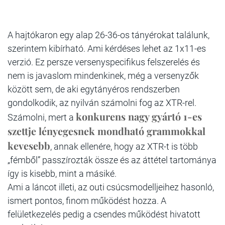
A hajtókaron egy alap 26-36-os tányérokat találunk,
szerintem kibírható. Ami kérdéses lehet az 1x11-es
verzió. Ez persze versenyspecifikus felszerelés és
nem is javaslom mindenkinek, még a versenyzők
között sem, de aki egytányéros rendszerben
gondolkodik, az nyilván számolni fog az XTR-rel.
konkurens nagy gyártó 1-es
Számolni, mert a
szettje lényegesnek mondható grammokkal
kevesebb
, annak ellenére, hogy az XTR-t is több
„fémből” passzírozták össze és az áttétel tartománya
így is kisebb, mint a másiké.
Ami a láncot illeti, az outi csúcsmodelljeihez hasonló,
ismert pontos, finom működést hozza. A
felületkezelés pedig a csendes működést hivatott