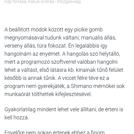
Kép forrása: Kakuk András - Mozgásvilág
A beállított módok között egy picike gomb
megnyomásával tudunk váltani; manuális állás,
verseny állás, túra fokozat. Én legalábbis így
hangolnám az enyémet. A hangolás szó helytálló,
mert a programozó szoftverrel valóban hangolni
lehet a váltást, első látásra kb. kínainak tűnő felület
később is annak tűnik. A viccet félre téve ez a
program nem gyerekjáték, a Shimano mérnökei sok
munkaórát tölthettek kifejlesztésével.
Gyakorlatilag mindent lehet vele állítani, de érteni is
kell hozzá.
Egyelőre nem sokan értenek ehhez a finom