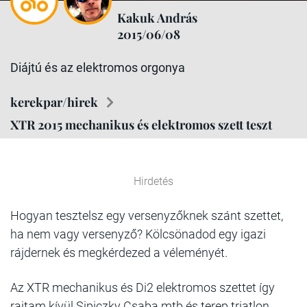
Kakuk András
2015/06/08
Diájtú és az elektromos orgonya
kerekpar/hirek
XTR 2015 mechanikus és elektromos szett teszt
Hirdetés
Hogyan tesztelsz egy versenyzőknek szánt szettet,
ha nem vagy versenyző? Kölcsönadod egy igazi
rájdernek és megkérdezed a véleményét.
Az XTR mechanikus és D
i2 elektromos szettet így
rajtam kívül Sipiczky Csaba mtb és terep triatlon