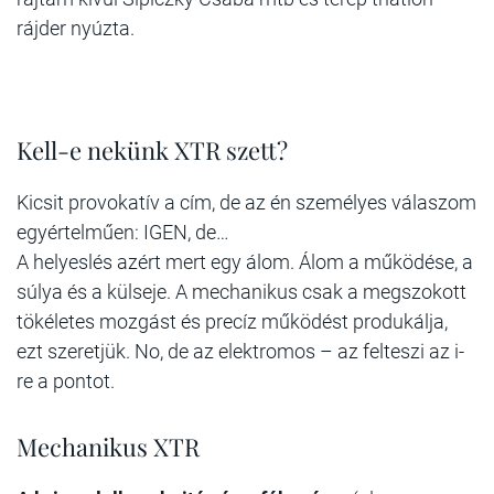
rájder nyúzta.
Kell-e nekünk XTR szett?
Kicsit provokatív a cím, de az én személyes válaszom
egyértelműen: IGEN, de…
A helyeslés azért mert egy álom. Álom a működése, a
súlya és a külseje. A mechanikus csak a megszokott
tökéletes mozgást és precíz működést produkálja,
ezt szeretjük. No, de az elektromos – az felteszi az i-
re a pontot.
Mechanikus XTR