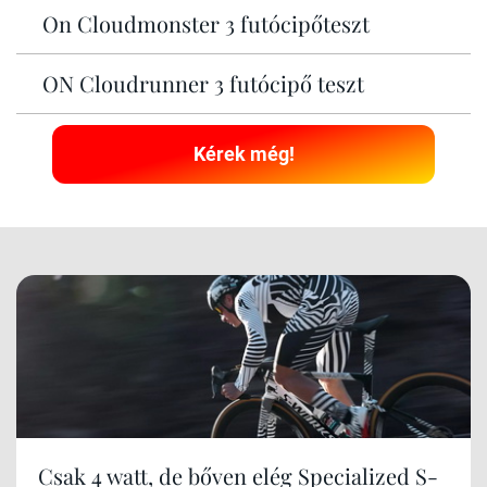
On Cloudmonster 3 futócipőteszt
ON Cloudrunner 3 futócipő teszt
Kérek még!
Csak 4 watt, de bőven elég Specialized S-