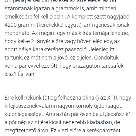
Ott pedig el kell bírni ezeket az áttételeket és ott
számítanak igazán a grammok is, amit minden
emelkedőre fel kell cipelni. A komplett szett nagyjából
4200 gramm (kerekekkel együtt), ami igencsak jónak
mondható. Az megint egy másik írás témája lehetne,
hogy kell-e 2 tányér előre vagy bőven elég egy, az
adott pálya karakteréhez passzoló. Jelenleg itt
tartunk, ez mát nem a jövő, ez a jelen. Gondoltuk
volna pár évvel ezelőtt, hogy országúton tárcsafék
lesz? És, van.
Erre kell nekünk (átlag felhasználóknak) az XTR, hogy
kifejlesszenek valami nagyon komoly újdonságot,
különlegességet. Ami aztán pár éven belül „lecsúszik”
a pór nép szintjére kicsit nehezebb kiadásban, de
megfizethető áron. Ez viszi előre a kerékpározást.