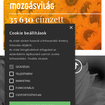
35 630
címzett
heti motiváció
×
Cookie beállítások
Ne maradj le!
Az oldal sütiket használ a felhasználói élmény
fokozása céljából.
Az oldal böngészésével elfogadod az
adatvédelmi tájékoztató szerinti cookie
felhasználást.
Tovább olvasok
SZÜKSÉGES
TELJESÍTMÉNY
MARKETING
Adatvédelem
FUNKCIONÁLIS
CSOPORTOSÍTATLAN
Állásajánlatok