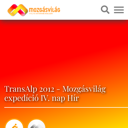
TransAlp 2012 - Mozgásvilág
expedíció IV. nap Hír