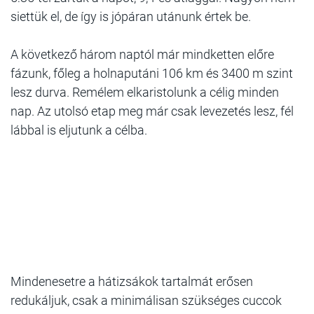
siettük el, de így is jópáran utánunk értek be.
A következő három naptól már mindketten előre
fázunk, főleg a holnaputáni 106 km és 3400 m szint
lesz durva. Remélem elkaristolunk a célig minden
nap. Az utolsó etap meg már csak levezetés lesz, fél
lábbal is eljutunk a célba.
Mindenesetre a hátizsákok tartalmát erősen
redukáljuk, csak a minimálisan szükséges cuccok