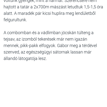
voltunk gyengék, mint a harmat. Szerencsére nem
hajtott a tatár a 2x700m mászást letudtuk 1,5-1,5 óra
alatt. A maradék pár kicsi huplira meg lendületből
felgurultunk.
A combomban és a vádlimban jócskán túlteng a
tejsav, az izomból tekerések már nem igazán
mennek, pikk-pakk elfogyok. Gábor meg a térdével
szenved, az egészségügyi sátornak lassan már
állandó látogatója lesz.