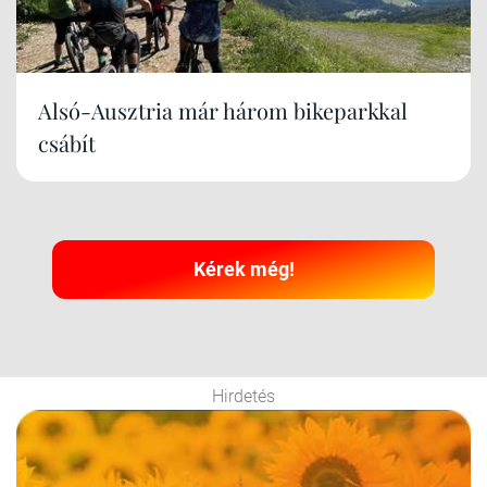
Alsó-Ausztria már három bikeparkkal
csábít
Kérek még!
Hirdetés