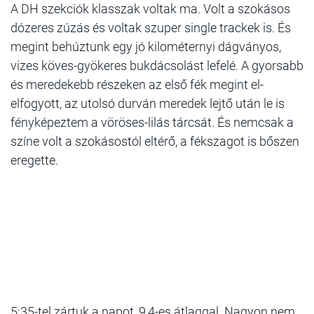
A DH szekciók klasszak voltak ma. Volt a szokásos
dózeres zúzás és voltak szuper single trackek is. És
megint behúztunk egy jó kilométernyi dágványos,
vizes köves-gyökeres bukdácsolást lefelé. A gyorsabb
és meredekebb részeken az első fék megint el-
elfogyott, az utolsó durván meredek lejtő után le is
fényképeztem a vöröses-lilás tárcsát. És nemcsak a
színe volt a szokásostól eltérő, a fékszagot is bőszen
eregette.
5:35-tel zártuk a napot, 9,4-es átlaggal. Nagyon nem