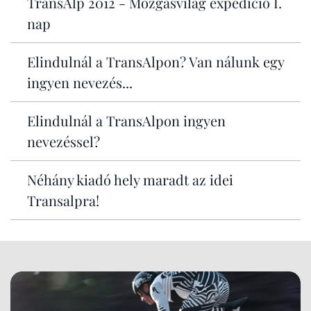
TransAlp 2012 - Mozgásvilág expedíció I.
nap
Elindulnál a TransAlpon? Van nálunk egy
ingyen nevezés...
Elindulnál a TransAlpon ingyen
nevezéssel?
Néhány kiadó hely maradt az idei
Transalpra!