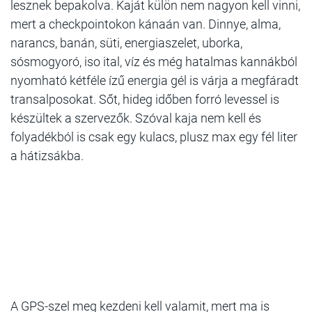
lesznek bepakolva. Kaját külön nem nagyon kell vinni,
mert a checkpointokon kánaán van. Dinnye, alma,
narancs, banán, süti, energiaszelet, uborka,
sósmogyoró, iso ital, víz és még hatalmas kannákból
nyomható kétféle ízű energia gél is várja a megfáradt
transalposokat. Sőt, hideg időben forró levessel is
készültek a szervezők. Szóval kaja nem kell és
folyadékból is csak egy kulacs, plusz max egy fél liter
a hátizsákba.
A GPS-szel meg kezdeni kell valamit, mert ma is