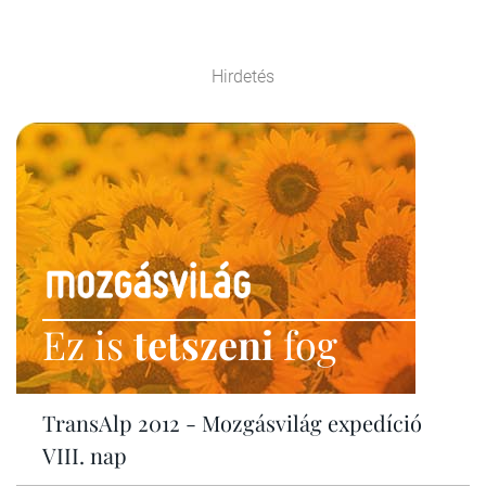
Hirdetés
Ez is
tetszeni
fog
TransAlp 2012 - Mozgásvilág expedíció
VIII. nap