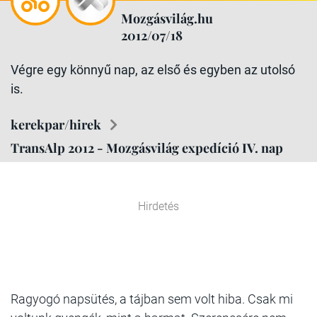
Mozgásvilág.hu
2012/07/18
Végre egy könnyű nap, az első és egyben az utolsó
is.
kerekpar/hirek
TransAlp 2012 - Mozgásvilág expedíció IV. nap
Hirdetés
Ragyogó napsütés, a tájban sem volt hiba. Csak mi