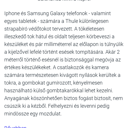
Iphone és Samsung Galaxy telefonok - valamint
egyes tabletek - számára a Thule különlegesen
strapabíró védőtokot tervezett. A tökéletesen
illeszkedő tok hátul és oldalt teljesen körbeveszi a
készüléket és pár milliméterrel az előlapon is túlnyúlik
a kijelzővel lefelé történt esések tompítására. Akár 2
méterről történő esésnél is biztonsággal megóvja az
értékes készülékeket. A csatlakozók és kamera
számára természetesen kivágott nyílások kerültek a
tokra, a gombokat gumírozott, kényelmesen
használható külső gombtakarókkal lehet kezelni.
Anyagának köszönhetően biztos fogást biztosít, nem
csúszik ki a kézből. Felhelyezni és levenni pedig
mindössze egy mozdulat.