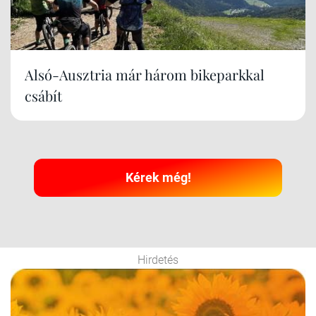
Alsó-Ausztria már három bikeparkkal
csábít
Kérek még!
Hirdetés