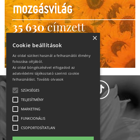
35 630
címzett
heti motiváció
×
Cookie beállítások
Ne maradj le!
Az oldal sütiket használ a felhasználói élmény
fokozása céljából.
Az oldal böngészésével elfogadod az
adatvédelmi tájékoztató szerinti cookie
felhasználást.
Tovább olvasok
SZÜKSÉGES
TELJESÍTMÉNY
MARKETING
Adatvédelem
FUNKCIONÁLIS
CSOPORTOSÍTATLAN
Állásajánlatok