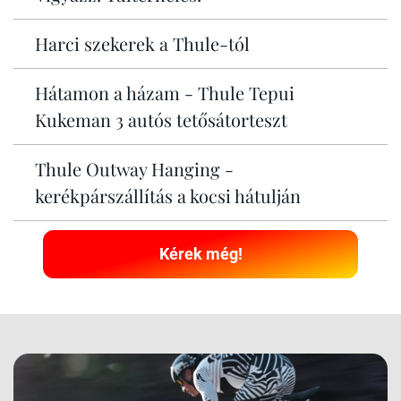
Harci szekerek a Thule-tól
Hátamon a házam - Thule Tepui
Kukeman 3 autós tetősátorteszt
Thule Outway Hanging -
kerékpárszállítás a kocsi hátulján
Kérek még!