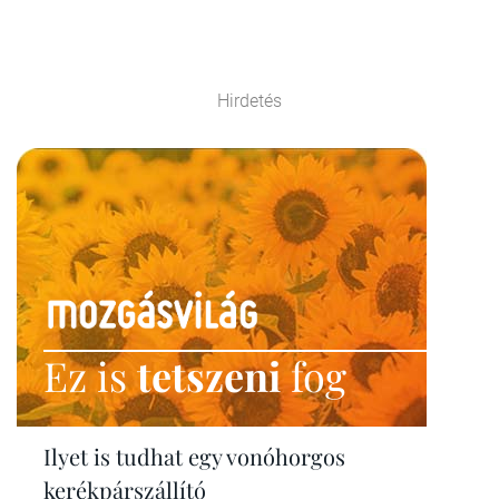
Hirdetés
Ez is
tetszeni
fog
Ilyet is tudhat egy vonóhorgos
kerékpárszállító