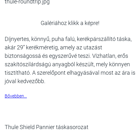
thule-roundtrip.jpg
Galériához klikk a képre!
Díjnyertes, könnyű, puha falú, kerékpárszállító táska,
akár 29” kerékméretig, amely az utazást
biztonságossá és egyszerűvé teszi. Vízhatlan, erős
szakítószilárdságú anyagból készült, mely könnyen
tisztítható. A szerelőpont elhagyásával most az ára is
jóval kedvezőbb.
Bővebben...
Thule Shield Pannier táskasorozat