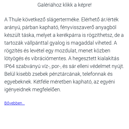
Galériához klikk a képre!
A Thule következő slágerterméke. Elérhető ár/érték
arányú, párban kapható, fényvisszaverő anyagból
készült táska, melyet a kerékpárra is rögzíthetsz, de a
tartozák vállpánttal gyalog is magaddal viheted. A
rögzítés és levétel egy mozdulat, menet közben
lötyögés és vibrációmentes. A hegesztett kialakítás
IP64 szabványú víz-, por-, és sár elleni védelmet nyújt.
Belül kisebb zsebek pénztárcának, telefonnak és
egyebeknek. Kétféle méretben kapható, az egyéni
igényeidnek megfelelően.
Bővebben...