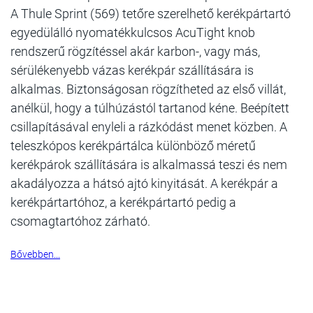
A Thule Sprint (569) tetőre szerelhető kerékpártartó
egyedülálló nyomatékkulcsos AcuTight knob
rendszerű rögzítéssel akár karbon-, vagy más,
sérülékenyebb vázas kerékpár szállítására is
alkalmas. Biztonságosan rögzítheted az első villát,
anélkül, hogy a túlhúzástól tartanod kéne. Beépített
csillapításával enyleli a rázkódást menet közben. A
teleszkópos kerékpártálca különböző méretű
kerékpárok szállítására is alkalmassá teszi és nem
akadályozza a hátsó ajtó kinyitását. A kerékpár a
kerékpártartóhoz, a kerékpártartó pedig a
csomagtartóhoz zárható.
Bővebben...