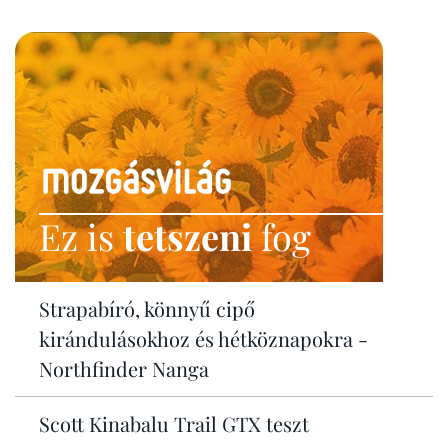
Ez is
tetszeni
fog
Strapabíró, könnyű cipő
kirándulásokhoz és hétköznapokra -
Northfinder Nanga
Scott Kinabalu Trail GTX teszt