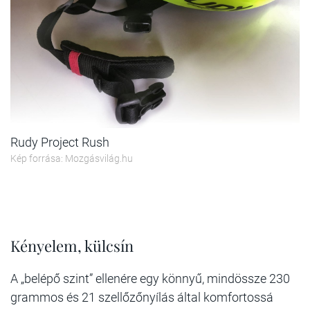
Rudy Project Rush
Kép forrása: Mozgásvilág.hu
Kényelem, külcsín
A „belépő szint” ellenére egy könnyű, mindössze 230
grammos és 21 szellőzőnyílás által komfortossá