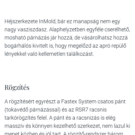
Héjszerkezete InMold, bár ez manapság nem egy
nagy vasziszdasz. Alaphelyzetben egyféle cserélhető,
mosható párnázás jár hozzá, de vásárolhatsz hozzá
bogárhálós kivitelt is, hogy megelőzd az apró repülő
lényekkel való kellemetlen találkozást.
Rögzítés
A rögzítésért egyrészt a Fastex System csatos pánt
(tokavédő párnázással) és az RSR7 racsnis
tarkórögzítés felel. A pánt és a racsnizás is elég
masszív és könnyen kezelhető szerkezet, nem lazul ki
menet közben és jól tart. A rögzítő-rendszer három