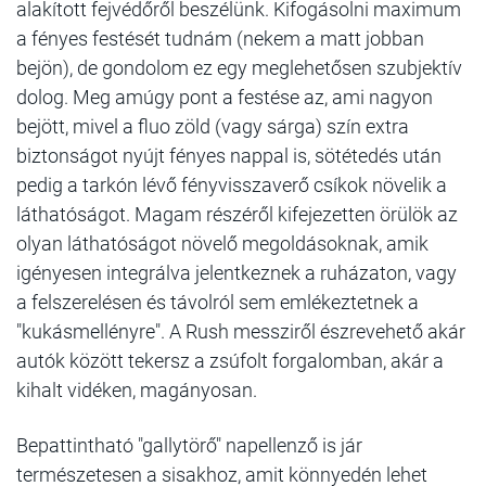
alakított fejvédőről beszélünk. Kifogásolni maximum
a fényes festését tudnám (nekem a matt jobban
bejön), de gondolom ez egy meglehetősen szubjektív
dolog. Meg amúgy pont a festése az, ami nagyon
bejött, mivel a fluo zöld (vagy sárga) szín extra
biztonságot nyújt fényes nappal is, sötétedés után
pedig a tarkón lévő fényvisszaverő csíkok növelik a
láthatóságot. Magam részéről kifejezetten örülök az
olyan láthatóságot növelő megoldásoknak, amik
igényesen integrálva jelentkeznek a ruházaton, vagy
a felszerelésen és távolról sem emlékeztetnek a
"kukásmellényre". A Rush messziről észrevehető akár
autók között tekersz a zsúfolt forgalomban, akár a
kihalt vidéken, magányosan.
Bepattintható "gallytörő" napellenző is jár
természetesen a sisakhoz, amit könnyedén lehet