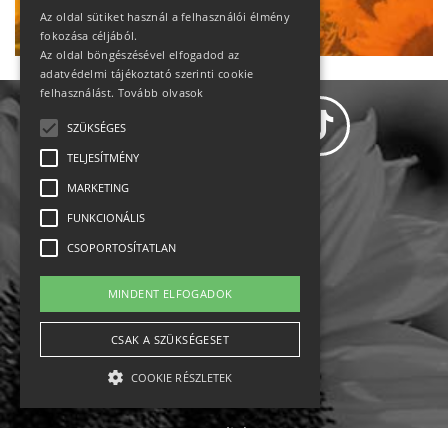
Ne maradj le!
Az oldal sütiket használ a felhasználói élmény
fokozása céljából.
Az oldal böngészésével elfogadod az
adatvédelmi tájékoztató szerinti cookie
felhasználást.
Tovább olvasok
SZÜKSÉGES
TELJESÍTMÉNY
MARKETING
Adatvédelem
FUNKCIONÁLIS
CSOPORTOSÍTATLAN
Állásajánlatok
MINDENT ELFOGADOK
Impresszum-kapcsolat
CSAK A SZÜKSÉGESET
Jogi nyilatkozat
COOKIE RÉSZLETEK
Rólunk
English