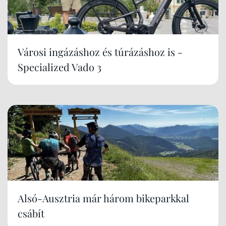
Városi ingázáshoz és túrázáshoz is -
Specialized Vado 3
Alsó-Ausztria már három bikeparkkal
csábít