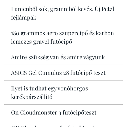
Lumenből sok, grammból kevés. Új Petzl
fejlámpák
180 grammos aero szupercipő és karbon
lemezes gravel futócipő
Amire szükség van és amire vágyunk
ASICS Gel Cumulus 28 futócipő teszt
Ilyet is tudhat egy vonóhorgos
kerékpárszállító
On Cloudmonster 3 futócipőteszt