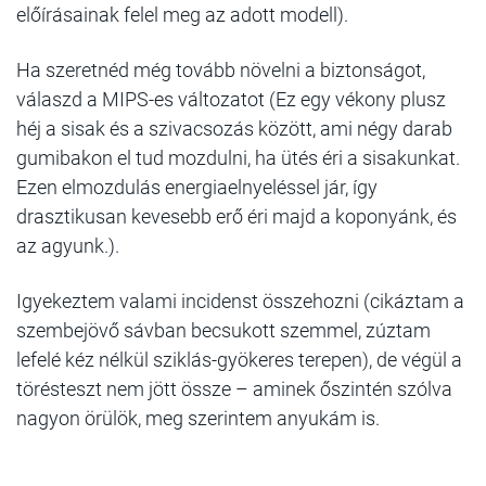
előírásainak felel meg az adott modell).
Ha szeretnéd még tovább növelni a biztonságot,
válaszd a MIPS-es változatot (
Ez egy vékony plusz
héj a sisak és a szivacsozás között, ami négy darab
gumibakon el tud mozdulni, ha ütés éri a sisakunkat.
Ezen elmozdulás energiaelnyeléssel jár, így
drasztikusan kevesebb erő éri majd a koponyánk, és
az agyunk.
).
Igyekeztem valami incidenst összehozni (cikáztam a
szembejövő sávban becsukott szemmel, zúztam
lefelé kéz nélkül sziklás-gyökeres terepen), de végül a
törésteszt nem jött össze – aminek őszintén szólva
nagyon örülök, meg szerintem anyukám is.