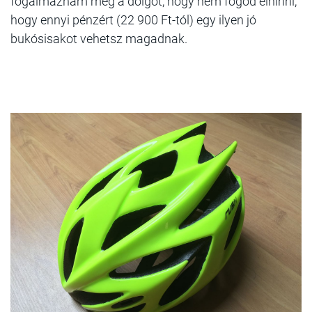
fogalmaznám meg a dolgot, hogy nem fogod elhinni,
hogy ennyi pénzért (22 900 Ft-tól) egy ilyen jó
bukósisakot vehetsz magadnak.