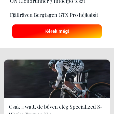
ON Cloudrunner 3 futócipő teszt
Fjällräven Bergtagen GTX Pro héjkabát
Kérek még!
Csak 4 watt, de bőven elég Specialized S-