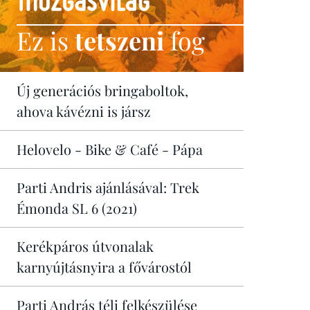
Ez is
tetszeni
fog
Új generációs bringaboltok,
ahova kávézni is jársz
Helovelo - Bike & Café - Pápa
Parti Andris ajánlásával: Trek
Émonda SL 6 (2021)
Kerékpáros útvonalak
karnyújtásnyira a fővárostól
Parti András téli felkészülése