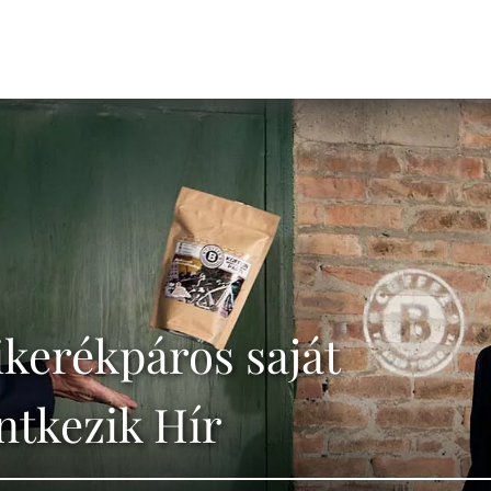
ikerékpáros saját
ntkezik Hír