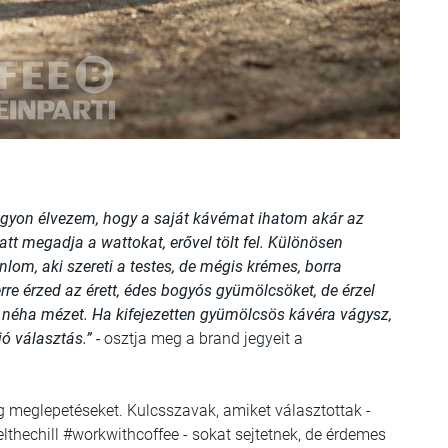
agyon élvezem, hogy a saját kávémat ihatom akár az
att megadja a wattokat, erővel tölt fel. Különösen
nlom, aki szereti a testes, de mégis krémes, borra
rre érzed az érett, édes bogyós gyümölcsöket, de érzel
g néha mézet. Ha kifejezetten gyümölcsös kávéra vágysz,
ó választás.” -
osztja meg a brand jegyeit a
ég meglepetéseket. Kulcsszavak, amiket választottak -
thechill #workwithcoffee - sokat sejtetnek, de érdemes