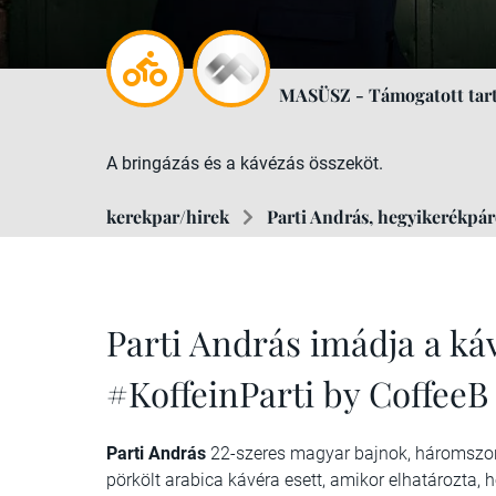
MASÜSZ - Támogatott tar
A bringázás és a kávézás összeköt.
kerekpar/hirek
Parti András, hegyikerékpár
Parti András imádja a káv
#KoffeinParti by CoffeeB
Parti András
22-szeres magyar bajnok, háromszoro
pörkölt arabica kávéra esett, amikor elhatározta,