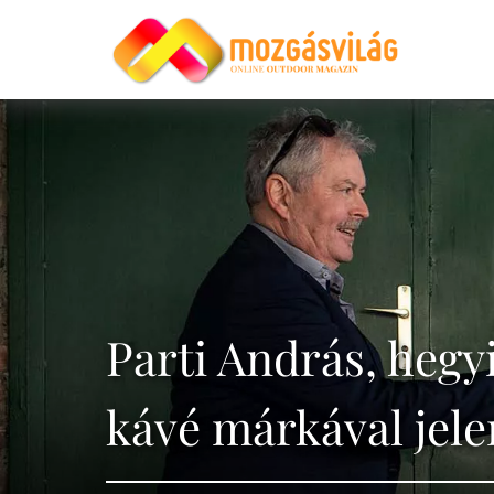
Parti András, hegy
kávé márkával jele