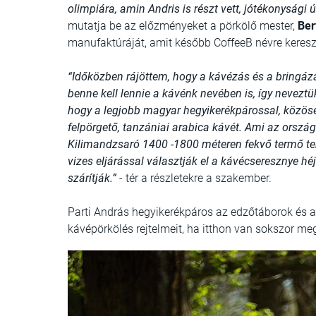
olimpiára, amin Andris is részt vett, jótékonysági
mutatja be az előzményeket a pörkölő mester,
Ber
manufaktúráját, amit később CoffeeB névre kereszt
“Időközben rájöttem, hogy a kávézás és a bringá
benne kell lennie a kávénk nevében is, így nevez
hogy a legjobb magyar hegyikerékpárossal, közös
felpörgető, tanzániai arabica kávét. Ami az orszá
Kilimandzsaró 1400 -1800 méteren fekvő termő terü
vizes eljárással választják el a kávécseresznye hé
szárítják.”
- tér a részletekre a szakember.
Parti András hegyikerékpáros az edzőtáborok és az
kávépörkölés rejtelmeit, ha itthon van sokszor me