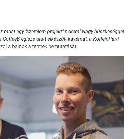
 ez most egy "szerelem projekt" nekem! Nagy büszkeséggel
 CoffeeB égisze alatt elkészült kávémat, a KoffeinParti
ezdi a bajnok a termék bemutatását.