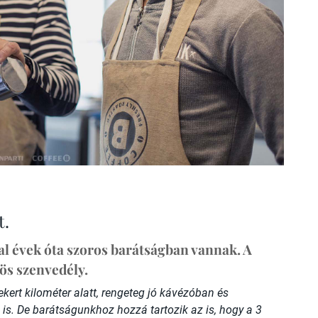
t.
al évek óta szoros barátságban vannak. A
zös szenvedély.
kert kilométer alatt, rengeteg jó kávézóban és
s. De barátságunkhoz hozzá tartozik az is, hogy a 3