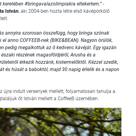
 út keretében #bringavalazolimpiakra eltekertem.”
-
ta István
, aki 2004-ben hozta létre első kávépörkölő
elt.
zás annyira szorosan összefügg, hogy bringa szónak
tük el anno COFFEEB-nek (BIKE&BEAN). Nagyon örülök,
en pedig megalkottuk az ő kedvenc kávéját. Egy igazán
g északi részének magasföldjéről, Arusha és a
leteiről érkezik hozzánk, kistermelőktől. Kézzel szedik,
ját és húsát a baboktól, majd 30 napig érlelik és a napon
 újra indult versenyek mellett, folyamatosan tanulja a
gtaláljuk őt István mellett a CoffeeB üzemében.