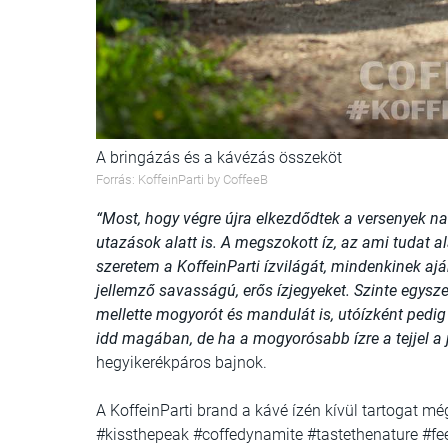
A bringázás és a kávézás összeköt
Forrás: KoffeinParti by CoffeeB
“Most, hogy végre újra elkezdődtek a versenyek n
utazások alatt is. A megszokott íz, az ami tudat al
szeretem a KoffeinParti ízvilágát, mindenkinek ajá
jellemző savasságú, erős ízjegyeket. Szinte egysze
mellette mogyorót és mandulát is, utóízként pedi
idd magában, de ha a mogyorósabb ízre a tejjel a j
hegyikerékpáros bajnok.
A KoffeinParti brand a kávé ízén kívül tartogat m
#kissthepeak #coffedynamite #tastethenature #feel