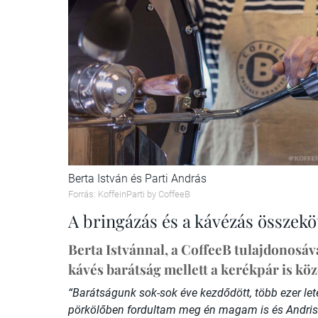
Berta István és Parti András
Forrás: KoffeinParti by CoffeeB
A bringázás és a kávézás összekö
Berta Istvánnal, a CoffeeB tulajdonosáv
kávés barátság mellett a kerékpár is kö
“Barátságunk sok-sok éve kezdődött, több ezer lete
pörkölőben fordultam meg én magam is és Andris i