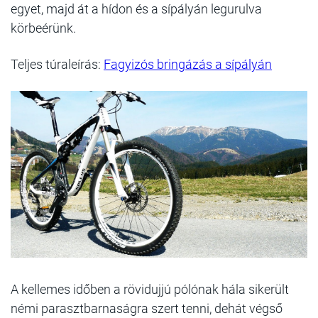
egyet, majd át a hídon és a sípályán legurulva
körbeérünk.
Teljes túraleírás:
Fagyizós bringázás a sípályán
A kellemes időben a rövidujjú pólónak hála sikerült
némi parasztbarnaságra szert tenni, dehát végső