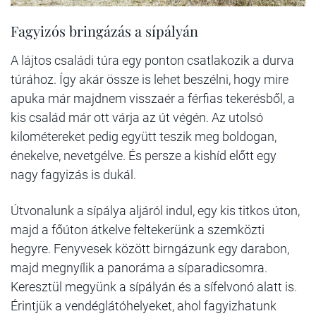
Fagyizós bringázás a sípályán
A lájtos családi túra egy ponton csatlakozik a durva
túrához. Így akár össze is lehet beszélni, hogy mire
apuka már majdnem visszaér a férfias tekerésből, a
kis család már ott várja az út végén. Az utolsó
kilométereket pedig együtt teszik meg boldogan,
énekelve, nevetgélve. És persze a kishíd előtt egy
nagy fagyizás is dukál.
Útvonalunk a sípálya aljáról indul, egy kis titkos úton,
majd a főúton átkelve feltekerünk a szemközti
hegyre. Fenyvesek között birngázunk egy darabon,
majd megnyílik a panoráma a síparadicsomra.
Keresztül megyünk a sípályán és a sífelvonó alatt is.
Érintjük a vendéglátóhelyeket, ahol fagyizhatunk