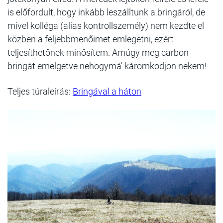
is előfordult, hogy inkább leszálltunk a bringáról, de
mivel kolléga (alias kontrollszemély) nem kezdte el
közben a feljebbmenőimet emlegetni, ezért
teljesíthetőnek minősítem. Amúgy meg carbon-
bringát emelgetve nehogymá' káromkodjon nekem!
Teljes túraleírás:
Bringával a háton