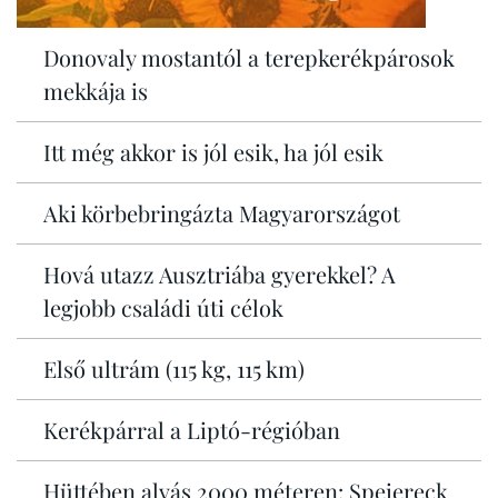
Donovaly mostantól a terepkerékpárosok
mekkája is
Itt még akkor is jól esik, ha jól esik
Aki körbebringázta Magyarországot
Hová utazz Ausztriába gyerekkel? A
legjobb családi úti célok
Első ultrám (115 kg, 115 km)
Kerékpárral a Liptó-régióban
Hüttében alvás 2000 méteren: Speiereck