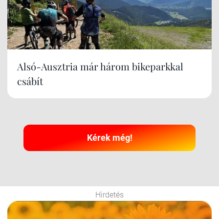
Alsó-Ausztria már három bikeparkkal
csábít
Kérek még!
Hirdetés