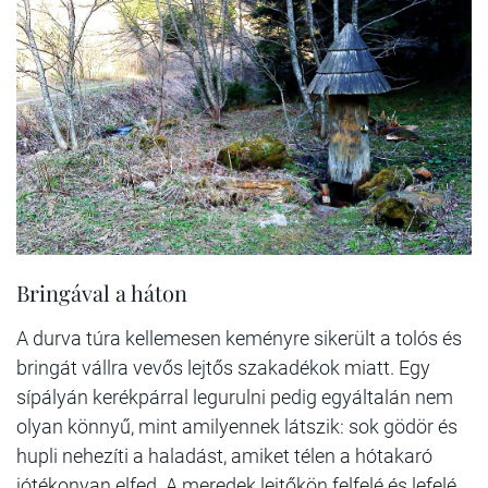
Bringával a háton
A durva túra kellemesen keményre sikerült a tolós és
bringát vállra vevős lejtős szakadékok miatt. Egy
sípályán kerékpárral legurulni pedig egyáltalán nem
olyan könnyű, mint amilyennek látszik: sok gödör és
hupli nehezíti a haladást, amiket télen a hótakaró
jótékonyan elfed. A meredek lejtőkön felfelé és lefelé