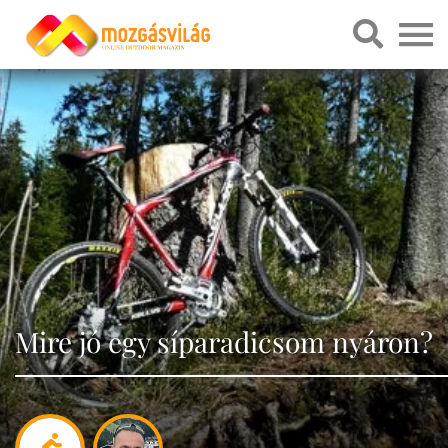
Mire jó egy síparadicsom nyáron?