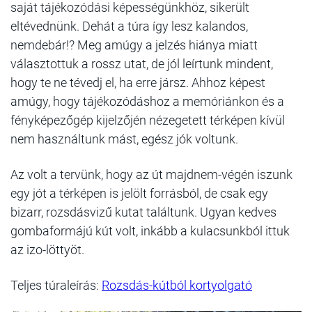
saját tájékozódási képességünkhöz, sikerült
eltévednünk. Dehát a túra így lesz kalandos,
nemdebár!? Meg amúgy a jelzés hiánya miatt
választottuk a rossz utat, de jól leírtunk mindent,
hogy te ne tévedj el, ha erre jársz. Ahhoz képest
amúgy, hogy tájékozódáshoz a memóriánkon és a
fényképezőgép kijelzőjén nézegetett térképen kívül
nem használtunk mást, egész jók voltunk.
Az volt a tervünk, hogy az út majdnem-végén iszunk
egy jót a térképen is jelölt forrásból, de csak egy
bizarr, rozsdásvizű kutat találtunk. Ugyan kedves
gombaformájú kút volt, inkább a kulacsunkból ittuk
az izo-löttyöt.
Teljes túraleírás:
Rozsdás-kútból kortyolgató