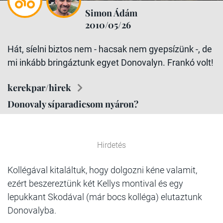
Simon Ádám
2010/05/26
Hát, síelni biztos nem - hacsak nem gyepsízünk -, de
mi inkább bringáztunk egyet Donovalyn. Frankó volt!
kerekpar/hirek
Donovaly síparadicsom nyáron?
Hirdetés
Kollégával kitaláltuk, hogy dolgozni kéne valamit,
ezért beszereztünk két Kellys montival és egy
lepukkant Skodával (már bocs kolléga) elutaztunk
Donovalyba.