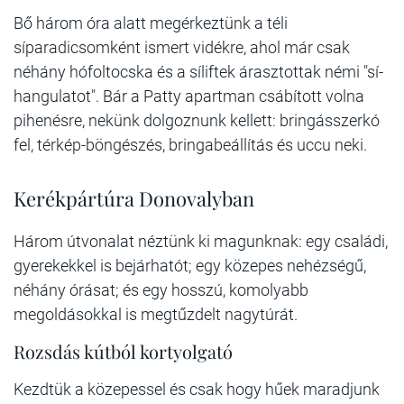
Bő három óra alatt megérkeztünk a téli
síparadicsomként ismert vidékre, ahol már csak
néhány hófoltocska és a síliftek árasztottak némi "sí-
hangulatot". Bár a Patty apartman csábított volna
pihenésre, nekünk dolgoznunk kellett: bringásszerkó
fel, térkép-böngészés, bringabeállítás és uccu neki.
Kerékpártúra Donovalyban
Három útvonalat néztünk ki magunknak: egy családi,
gyerekekkel is bejárhatót; egy közepes nehézségű,
néhány órásat; és egy hosszú, komolyabb
megoldásokkal is megtűzdelt nagytúrát.
Rozsdás kútból kortyolgató
Kezdtük a közepessel és csak hogy hűek maradjunk