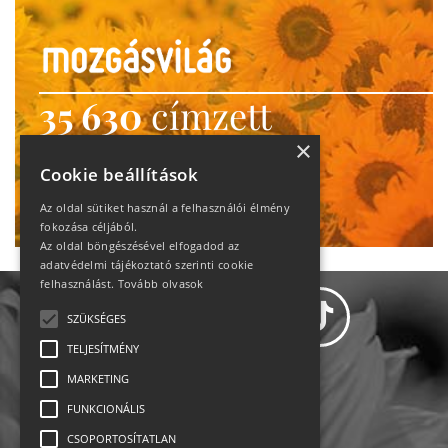
35 630
címzett
heti motiváció
×
Cookie beállítások
Ne maradj le!
Az oldal sütiket használ a felhasználói élmény
fokozása céljából.
Az oldal böngészésével elfogadod az
adatvédelmi tájékoztató szerinti cookie
felhasználást.
Tovább olvasok
SZÜKSÉGES
TELJESÍTMÉNY
MARKETING
Adatvédelem
FUNKCIONÁLIS
CSOPORTOSÍTATLAN
Állásajánlatok