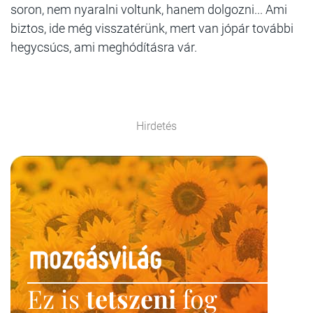
soron, nem nyaralni voltunk, hanem dolgozni... Ami
biztos, ide még visszatérünk, mert van jópár további
hegycsúcs, ami meghódításra vár.
Hirdetés
Ez is
tetszeni
fog